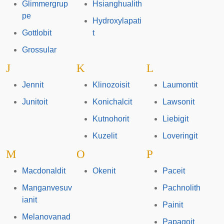
Glimmergrup
Hsianghualith
pe
Hydroxylapati
Gottlobit
t
Grossular
J
K
L
Jennit
Klinozoisit
Laumontit
Junitoit
Konichalcit
Lawsonit
Kutnohorit
Liebigit
Kuzelit
Loveringit
M
O
P
Macdonaldit
Okenit
Paceit
Manganvesuv
Pachnolith
ianit
Painit
Melanovanad
Papagoit