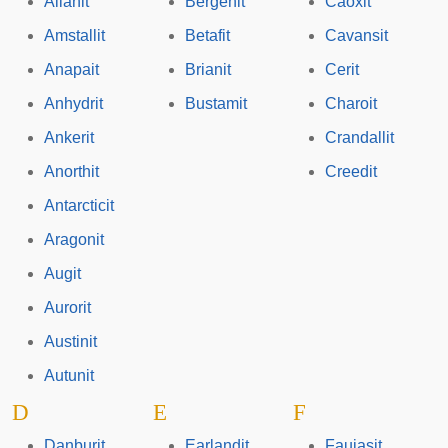
Allanit
Bergenit
Caoxit
Amstallit
Betafit
Cavansit
Anapait
Brianit
Cerit
Anhydrit
Bustamit
Charoit
Ankerit
Crandallit
Anorthit
Creedit
Antarcticit
Aragonit
Augit
Aurorit
Austinit
Autunit
D
E
F
Danburit
Earlandit
Faujasit