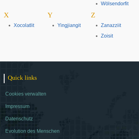
Wölsendorfit
X
Y
Z
Xocolatlit
Yingjiangit
Zanazziit
Zoisit
Quick links
Cookies verwalten
Impressum
Datenschutz
Evolution des Menschen