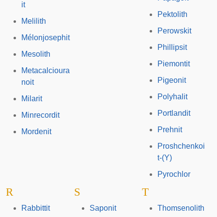
it
Pektolith
Melilith
Perowskit
Mélonjosephit
Phillipsit
Mesolith
Piemontit
Metacalcioura
Pigeonit
noit
Polyhalit
Milarit
Portlandit
Minrecordit
Prehnit
Mordenit
Proshchenkoi
t-(Y)
Pyrochlor
R
S
T
Rabbittit
Saponit
Thomsenolith