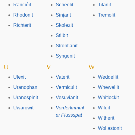
Ranciéit
Scheelit
Titanit
Rhodonit
Sinjarit
Tremolit
Richterit
Skolezit
Stilbit
Strontianit
Syngenit
U
V
W
Ulexit
Vaterit
Weddellit
Uranophan
Vermiculit
Whewellit
Uranospinit
Vesuvianit
Whitlockit
Uwarowit
Vorderkrimml
Wiluit
er Flussspat
Witherit
Wollastonit