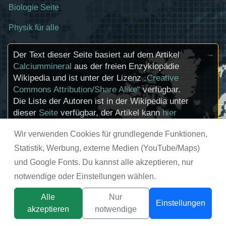
Biologie Seite
Physik für alle
Der Text dieser Seite basiert auf dem Artikel
Calciummineral
aus der freien Enzyklopädie
Wikipedia und ist unter der Lizenz
„Creative
Commons Attribution/Share Alike“
verfügbar.
Die Liste der Autoren ist in der Wikipedia unter
dieser
Seite
verfügbar, der Artikel kann
hier
bearbeitet werden. Informationen zu den
Wir verwenden Cookies für grundlegende Funktionen,
Urhebern und zum Lizenzstatus eingebundener
Mediendateien (etwa Bilder oder Videos) können
Statistik, Werbung, externe Medien (YouTube/Maps)
im Regelfall durch Anklicken dieser abgerufen
und Google Fonts. Du kannst alle akzeptieren, nur
werden.
notwendige oder Einstellungen wählen.
© chemie-schule.de 2026
Alle
Nur
Einstellungen
akzeptieren
notwendige
Titelbild:
tsunikpavlo@gmail.com / DepositPhotos