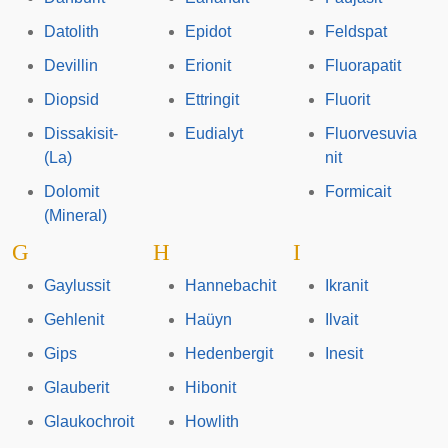
Datolith
Epidot
Feldspat
Devillin
Erionit
Fluorapatit
Diopsid
Ettringit
Fluorit
Dissakisit-
Eudialyt
Fluorvesuvia
(La)
nit
Dolomit
Formicait
(Mineral)
G
H
I
Gaylussit
Hannebachit
Ikranit
Gehlenit
Haüyn
Ilvait
Gips
Hedenbergit
Inesit
Glauberit
Hibonit
Glaukochroit
Howlith