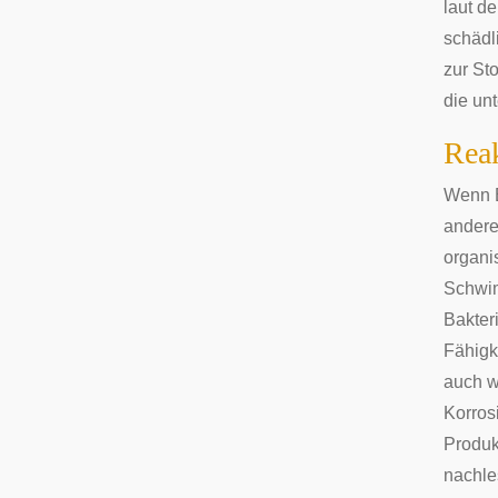
laut d
schädl
zur St
die un
Rea
Wenn B
andere
organi
Schwim
Bakter
Fähigk
auch w
Korros
Produk
nachle