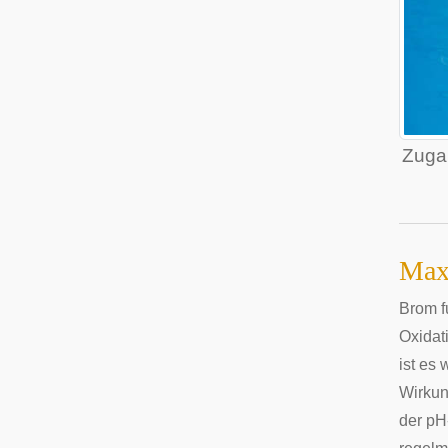
Zuga
Max
Brom f
Oxidat
ist es
Wirkun
der pH