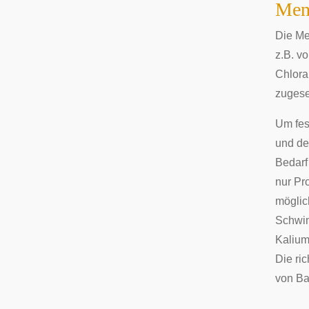
Men
Die Me
z.B. v
Chlora
zugese
Um fes
und de
Bedarf
nur Pr
möglic
Schwim
Kalium
Die ri
von Ba