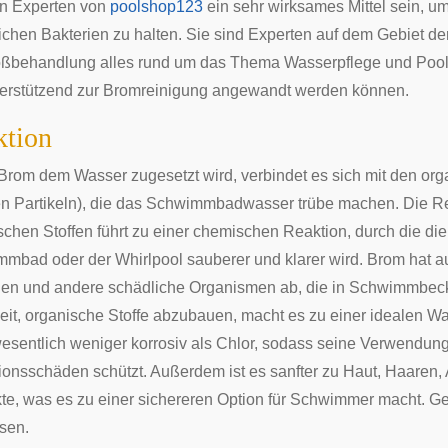
en Experten von
poolshop123
ein sehr wirksames Mittel sein, u
ichen Bakterien zu halten. Sie sind Experten auf dem Gebiet d
oßbehandlung alles rund um das Thema Wasserpflege und Poolre
terstützend zur Bromreinigung angewandt werden können.
ktion
rom dem Wasser zugesetzt wird, verbindet es sich mit den orga
n Partikeln), die das Schwimmbadwasser trübe machen. Die R
schen Stoffen führt zu einer chemischen Reaktion, durch die di
mbad oder der Whirlpool sauberer und klarer wird. Brom hat au
ien und andere schädliche Organismen ab, die in Schwimmbeck
eit, organische Stoffe abzubauen, macht es zu einer idealen W
esentlich weniger korrosiv als Chlor, sodass seine Verwendung
ionsschäden schützt. Außerdem ist es sanfter zu Haut, Haaren
te, was es zu einer sichereren Option für Schwimmer macht. 
sen.