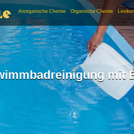
Anorganische Chemie
Organische Chemie
Lexiko
le
wimmbadreinigung mit 