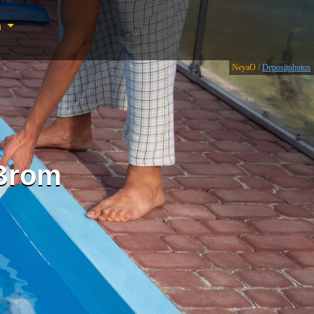
n
NeyaO /
Depositphotos
Brom