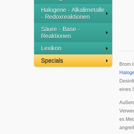
Halogene - Alkalimetalle
- Redoxreaktionen
Säure - Base -
Reaktionen
Lexikon
Specials
Brom i
Halog
Desinf
eines
Außerd
Verwen
es Met
angrei