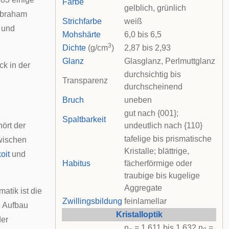
Farbe
gelblich, grünlich
braham
Strichfarbe
weiß
t und
Mohshärte
6,0 bis 6,5
3
Dichte
(g/cm
)
2,87 bis 2,93
Glanz
Glasglanz, Perlmuttglanz
ck
in der
durchsichtig bis
Transparenz
durchscheinend
Bruch
uneben
gut nach {001};
Spaltbarkeit
ört der
undeutlich nach {110}
tafelige bis prismatische
zwischen
Kristalle; blättrige,
oit
und
Habitus
fächerförmige oder
traubige bis kugelige
Aggregate
atik ist die
Zwillingsbildung
feinlamellar
n Aufbau
Kristalloptik
der
n
= 1,611 bis 1,632 n
=