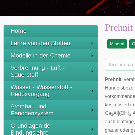
Prehnit
Home
Lehre von den Stoffen
Mineral
O
:
Modelle in der Chemie
Verbrennung - Luft -
Sauerstoff
Prehnit
, vera
Wasser - Wasserstoff -
Handelsbeze
Redoxvorgang
vorkommend
kristallisiert i
Atombau und
Periodensystem
Ca
Al[(OH)
|
2
2
auch blättrige
Grundlagen der
grauer oder ge
Bindungslehre