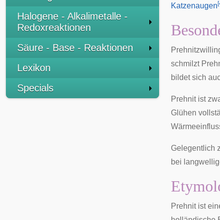
[
Katzenaugen
Halogene - Alkalimetalle -
Besonde
Redoxreaktionen
Säure - Base - Reaktionen
Prehnitzwilli
schmilzt Prehn
Lexikon
bildet sich au
Specials
Prehnit ist z
Glühen vollstä
Wärmeeinflus
Gelegentlich 
bei langwelli
Etymolo
Prehnit ist ei
holländische