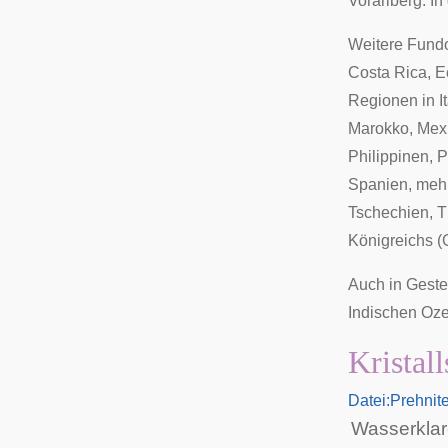
Vorarlberg
. In
Weitere Fundo
Costa Rica
,
E
Regionen in
I
Marokko
,
Mex
Philippinen
,
P
Spanien
, meh
Tschechien,
T
Königreichs
(G
Auch in Gest
Indischen Oz
Kristall
Datei:Prehnit
Wasserklar