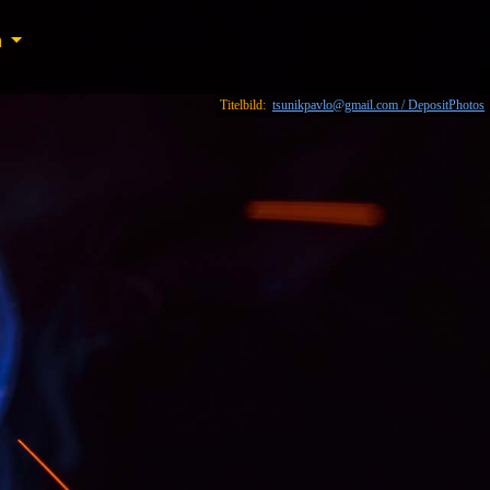
n
n
Titelbild:
tsunikpavlo@gmail.com / DepositPhotos