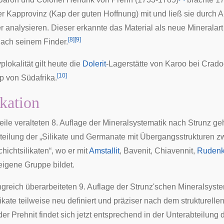
er
Kapprovinz
(Kap der guten Hoffnung) mit und ließ sie durch
A
r
analysieren. Dieser erkannte das Material als neue Mineralar
[
8
]
[
9
]
ach seinem Finder.
plokalität
gilt heute die
Dolerit
-Lagerstätte von
Karoo
bei
Crado
[
10
]
p von Südafrika.
ikation
weile veralteten
8. Auflage der Mineralsystematik nach Strunz
geh
bteilung der „Silikate und Germanate mit Übergangsstrukturen 
hichtsilikaten“, wo er mit
Amstallit
,
Bavenit
,
Chiavennit
,
Rudenk
eigene Gruppe bildet.
ngreich überarbeiteten
9. Auflage
der
Strunz'schen
Mineralsystem
ikate teilweise neu definiert und präziser nach dem strukturelle
 der Prehnit findet sich jetzt entsprechend in der Unterabteilung 