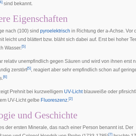
4
]
sind bekannt.
re Eigenschaften
nge nach (100) sind
pyroelektrisch
in Richtung der a-Achse. Vor
it leicht und blättert bzw. bläht sich dabei auf. Erst bei hoher T
[
5
]
ch Wasser.
war relativ unempfindlich gegen Säuren und wird von ihnen erst
[
5
]
ndig zerstört
, reagiert aber sehr empfindlich schon auf gering
[
6
]
s.
zeigt Prehnit bei kurzwelligem
UV-Licht
blauweiße oder pfirsich
[
2
]
gem UV-Licht gelbe
Fluoreszenz
.
gie und Geschichte
nes der ersten Minerale, das nach einer Person benannt ist. Der
[
7
]
 Baron und Colonel
Hendrik von Prehn
(1733-1785)
brachte 17