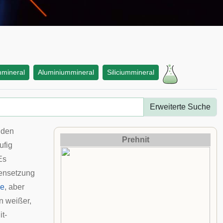
mmineral
Aluminiummineral
Siliciummineral
Erweiterte Suche
 den
Prehnit
ufig
 Es
ensetzung
le
, aber
n weißer,
t-