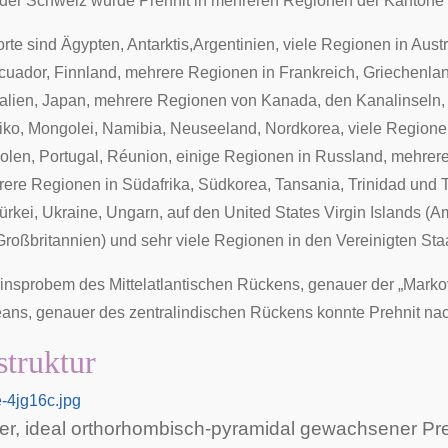
 der
Schweiz
wurde Prehnit in mehreren Regionen der Kantone
rte sind
Ägypten
,
Antarktis
,
Argentinien
, viele Regionen in
Austr
cuador
,
Finnland
, mehrere Regionen in
Frankreich
,
Griechenla
talien
,
Japan
, mehrere Regionen von
Kanada
, den
Kanalinseln
iko
,
Mongolei
,
Namibia
,
Neuseeland
,
Nordkorea
, viele Region
olen
,
Portugal
,
Réunion
, einige Regionen in
Russland
, mehrer
rere Regionen in
Südafrika
,
Südkorea
,
Tansania
,
Trinidad und 
ürkei
,
Ukraine
,
Ungarn
, auf den
United States Virgin Islands
(Am
roßbritannien) und sehr viele Regionen in den
Vereinigten St
einsprobem des
Mittelatlantischen Rückens
, genauer der „Marko
eans, genauer des
zentralindischen Rückens
konnte Prehnit na
struktur
e-4jg16c.jpg
er, ideal orthorhombisch-pyramidal gewachsener Pre