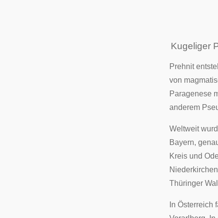
Kugeliger P
Prehnit entst
von magmatis
Paragenese
m
anderem
Pse
Weltweit wurd
Bayern, gena
Kreis
und
Ode
Niederkirchen
Thüringer Wa
In Österreich 