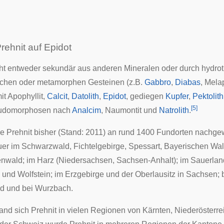
rehnit auf Epidot
eht entweder
sekundär
aus anderen Mineralen oder durch
hydro
chen oder metamorphen Gesteinen (z.B.
Gabbro
,
Diabas
,
Mela
it
Apophyllit
,
Calcit
,
Datolith
,
Epidot
, gediegen
Kupfer
,
Pektolith
[
5
]
udomorphosen
nach
Analcim
,
Naumontit
und
Natrolith
.
e Prehnit bisher (Stand: 2011) an rund 1400 Fundorten nachge
uer im
Schwarzwald
,
Fichtelgebirge
,
Spessart
,
Bayerischen Wa
nwald
; im
Harz
(Niedersachsen, Sachsen-Anhalt); im
Sauerlan
und
Wolfstein
; im
Erzgebirge
und der
Oberlausitz
in Sachsen; 
ld
und bei
Wurzbach
.
fand sich Prehnit in vielen Regionen von
Kärnten
,
Niederösterre