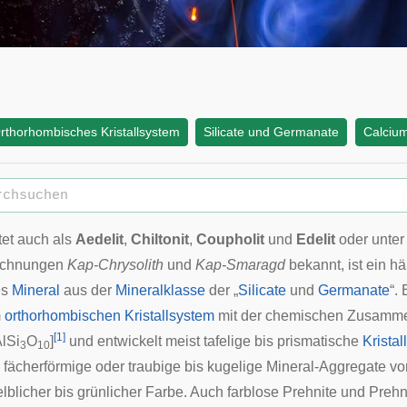
rthorhombisches Kristallsystem
Silicate und Germanate
Calciu
ltet auch als
Aedelit
,
Chiltonit
,
Coupholit
und
Edelit
oder unter
ichnungen
Kap-Chrysolith
und
Kap-Smaragd
bekannt, ist ein hä
es
Mineral
aus der
Mineralklasse
der „
Silicate
und
Germanate
“.
m
orthorhombischen Kristallsystem
mit der chemischen Zusamm
[
1
]
AlSi
O
]
und entwickelt meist tafelige bis prismatische
Kristal
3
10
, fächerförmige oder traubige bis kugelige
Mineral-Aggregate
vo
lblicher bis grünlicher Farbe. Auch farblose Prehnite und Prehni