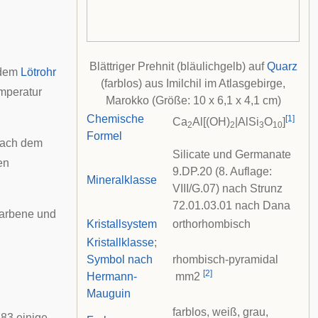
Blättriger Prehnit (bläulichgelb) auf
Quarz
 dem
Lötrohr
(farblos) aus
Imilchil
im
Atlasgebirge
,
emperatur
Marokko (Größe: 10 x 6,1 x 4,1 cm)
Chemische
[
1
]
Ca
Al[(OH)
|AlSi
O
]
2
2
3
10
Formel
 nach dem
Silicate und Germanate
en
9.DP.20 (8. Auflage:
Mineralklasse
VIII/G.07) nach
Strunz
72.01.03.01 nach
Dana
farbene und
Kristallsystem
orthorhombisch
Kristallklasse
;
Symbol nach
rhombisch-pyramidal
[
2
]
Hermann-
m
m
2
Mauguin
farblos, weiß, grau,
83 einige