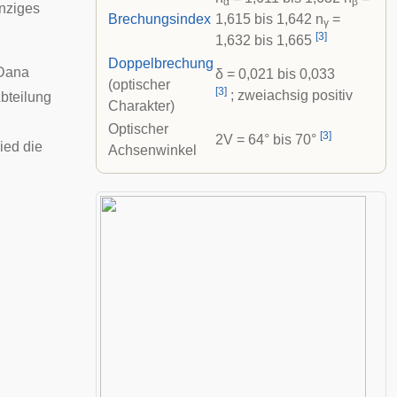
α
β
inziges
Brechungsindex
1,615 bis 1,642 n
=
γ
[
3
]
1,632 bis 1,665
Doppelbrechung
 Dana
δ = 0,021 bis 0,033
(optischer
[
3
]
; zweiachsig positiv
Abteilung
Charakter)
Optischer
[
3
]
2V = 64° bis 70°
lied die
Achsenwinkel