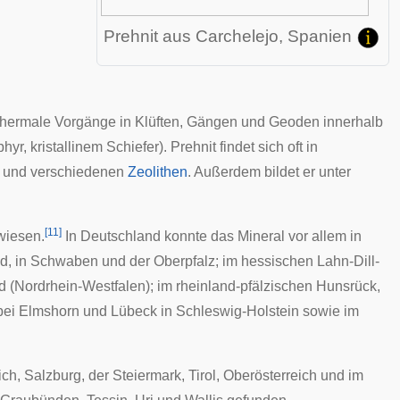
Prehnit aus
Carchelejo
, Spanien
thermale Vorgänge
in Klüften, Gängen und
Geoden
innerhalb
phyr
, kristallinem Schiefer). Prehnit findet sich oft in
und verschiedenen
Zeolithen
. Außerdem bildet er unter
[
11
]
wiesen.
In Deutschland konnte das Mineral vor allem in
ld
, in
Schwaben
und der
Oberpfalz
; im hessischen
Lahn-Dill-
d
(Nordrhein-Westfalen); im rheinland-pfälzischen
Hunsrück
,
bei
Elmshorn
und
Lübeck
in Schleswig-Holstein sowie im
ich
,
Salzburg
, der
Steiermark
,
Tirol
,
Oberösterreich
und im