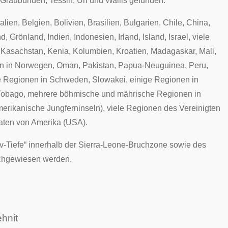
Graubünden
,
Tessin
,
Uri
und
Wallis
gefunden.
alien
,
Belgien
,
Bolivien
,
Brasilien
,
Bulgarien
,
Chile
,
China
,
nd
,
Grönland
,
Indien
,
Indonesien
,
Irland
,
Island
,
Israel
, viele
,
Kasachstan
,
Kenia
,
Kolumbien
,
Kroatien
,
Madagaskar
,
Mali
,
en in
Norwegen
,
Oman
,
Pakistan
,
Papua-Neuguinea
,
Peru
,
e Regionen in
Schweden
,
Slowakei
, einige Regionen in
Tobago
, mehrere
böhmische
und
mährische
Regionen in
erikanische Jungferninseln), viele Regionen des
Vereinigten
aaten von Amerika
(USA).
v-Tiefe“ innerhalb der Sierra-Leone-Bruchzone sowie des
chgewiesen werden.
hnit