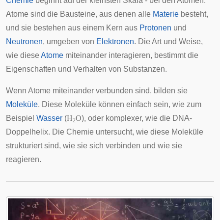
Chemie
beginnt auf der kleinsten Skala - bei den Atomen.
Atome sind die Bausteine, aus denen alle
Materie
besteht,
und sie bestehen aus einem Kern aus
Protonen
und
Neutronen
, umgeben von
Elektronen
. Die Art und Weise,
wie diese
Atome
miteinander interagieren, bestimmt die
Eigenschaften und Verhalten von Substanzen.
Wenn Atome miteinander verbunden sind, bilden sie
Moleküle
. Diese Moleküle können einfach sein, wie zum
Beispiel
Wasser
(
H
O
), oder komplexer, wie die DNA-
2
Doppelhelix. Die Chemie untersucht, wie diese Moleküle
strukturiert sind, wie sie sich verbinden und wie sie
reagieren.