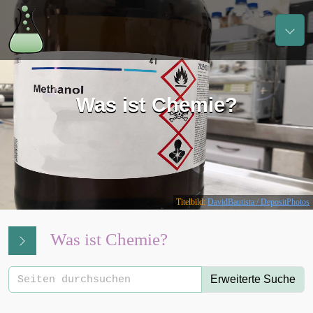
Was ist Chemie?
Titelbild:
DavidBautista / DepositPhotos
Was ist Chemie?
Erweiterte Suche