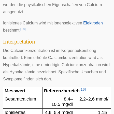
werden die physikalischen Eigenschaften von Calcium
ausgenutzt.
Ionisiertes Calcium wird mit ionenselektiven
Elektroden
[
18
]
bestimmt.
Interpretation
Die Calciumkonzentration ist im Körper äußerst eng
kontrolliert. Eine erhöhte Calciumkonzentration wird als
Hyperkalzämie
, eine erniedrigte Calciumkonzentration wird
als
Hypokalzämie
bezeichnet. Spezifische Ursachen und
Symptome finden sich dort.
[
16
]
Messwert
Referenzbereich
Gesamtcalcium
8,4–
2,2–2,6 mmol/l
10,5 mg/dl
Ionisiertes
4,6–5,4 mg/dl
1,15–