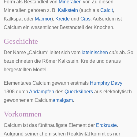
Form als Bestandteil von
Mineralien
vor. Zu diesen
Mineralien gehören z. B.
Kalkstein
(auch als
Calcit
,
Kalkspat oder
Marmor
),
Kreide
und
Gips
. Außerdem ist
Calcium ein wesentlicher Bestandteil der Knochen.
Geschichte
Der Name „Calcium“ leitet sich vom
lateinischen
calx
ab. So
bezeichneten die Römer Kalkstein, Kreide und daraus
hergestellten Mörtel.
Elementares Calcium gewann erstmals
Humphry Davy
1808 durch
Abdampfen
des
Quecksilbers
aus elektrolytisch
gewonnenem Calcium
amalgam
.
Vorkommen
Calcium ist das fünfthäufigste Element der
Erdkruste
.
Aufgrund seiner chemischen Reaktivität kommt es nur