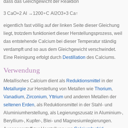
dass das Gleichgewicht der Reaktion
3
C
a
O
+
2
A
l
→
1
2
0
0
∘
C
A
l
2
O
3
+
3
C
a
↑
eigentlich fast völlig auf der linken Seite dieser Gleichung
liegt, trotzdem funktioniert dieser Herstellungsprozess, weil
das entstehende Calcium bei dieser Temperatur ständig
verdampft und so aus dem Gleichgewicht verschwindet.
Eine Reinigung erfolgt durch
Destillation
des Calciums.
Verwendung
Metallisches Calcium
dient als
Reduktionsmittel
in der
Metallurgie
zur Herstellung von Metallen wie
Thorium
,
Vanadium
,
Zirconium
,
Yttrium
und anderen Metallen der
seltenen Erden
, als Reduktionsmittel in der Stahl- und
Aluminiumherstellung, als Legierungszusatz in Aluminium-,
Beryllium-, Kupfer-, Blei- und Magnesiumlegierungen.