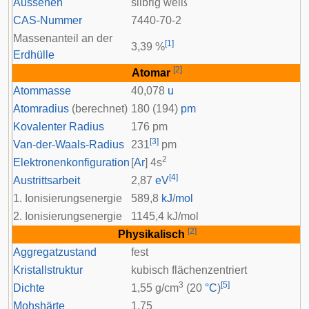
Aussehen
silbrig weiß
CAS-Nummer
7440-70-2
Massenanteil an der
[
1
]
3,39 %
Erdhülle
[
2
]
Atomar
Atommasse
40,078
u
Atomradius
(berechnet)
180 (194)
pm
Kovalenter Radius
176 pm
[
3
]
Van-der-Waals-Radius
231
pm
2
Elektronenkonfiguration
[
Ar
] 4s
[
4
]
Austrittsarbeit
2,87
eV
1. Ionisierungsenergie
589,8
kJ
/
mol
2. Ionisierungsenergie
1145,4 kJ/mol
[
2
]
Physikalisch
Aggregatzustand
fest
Kristallstruktur
kubisch flächenzentriert
3
[
5
]
Dichte
1,55 g/cm
(20
°C
)
Mohshärte
1,75