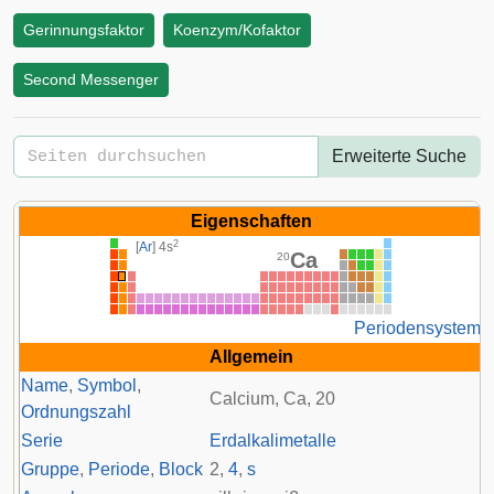
Gerinnungsfaktor
Koenzym/Kofaktor
Second Messenger
Erweiterte Suche
Eigenschaften
2
[
Ar
] 4s
Ca
20
Periodensystem
Allgemein
Name
,
Symbol
,
Calcium, Ca, 20
Ordnungszahl
Serie
Erdalkalimetalle
Gruppe
,
Periode
,
Block
2
,
4
,
s