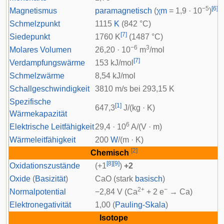
−5
[
6
]
Magnetismus
paramagnetisch
(
χ
m
= 1,9 · 10
)
Schmelzpunkt
1115
K
(842 °C)
[
7
]
Siedepunkt
1760 K
(1487 °C)
−6
3
Molares Volumen
26,20 · 10
m
/mol
[
7
]
Verdampfungswärme
153 kJ/mol
Schmelzwärme
8,54 kJ/mol
Schallgeschwindigkeit
3810 m/s bei 293,15 K
Spezifische
[
1
]
647,3
J/(kg · K)
Wärmekapazität
6
Elektrische Leitfähigkeit
29,4 · 10
A/(V · m)
Wärmeleitfähigkeit
200
W
/(m · K)
[
2
]
Chemisch
[
8
]
[
9
]
Oxidationszustände
(+1
)
+2
Oxide
(
Basizität
)
CaO (stark
basisch
)
2+
−
Normalpotential
−2,84 V (Ca
+ 2 e
→ Ca)
Elektronegativität
1,00 (
Pauling-Skala
)
Isotope