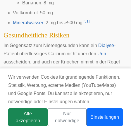
Bananen
: 8 mg
Vollkornbrot
: 50 mg
[
31
]
Mineralwasser
: 2 mg bis >500 mg
Gesundheitliche Risiken
Im Gegensatz zum
Nierengesunden
kann ein
Dialyse
-
Patient überflüssiges Calcium nicht über den
Urin
ausscheiden, und auch der
Knochen
nimmt in der Regel
das angebotene Calcium nicht auf. So besteht die Gefahr,
Wir verwenden Cookies für grundlegende Funktionen,
dass sich Calcium in Gefäßen und Weichteilen absetzt.
Statistik, Werbung, externe Medien (YouTube/Maps)
Calciumcarbonat
, angewendet als
Phosphatbinder
, kann
und Google Fonts. Du kannst alle akzeptieren, nur
zur kardiovaskulären Verkalkung beitragen. Eine über zwei
notwendige oder Einstellungen wählen.
Jahre durchgeführte Studie aus dem Jahr 2004 zeigte eine
stetige
Korrelation
zwischen der Einnahme von
Alle
Nur
Einstellungen
Calciumcarbonat und voranschreitender Arterienverkalkung
akzeptieren
notwendige
[
32
]
bei
Hämodialyse
-Patienten.
Titelbild:
tsunikpavlo@gmail.com / DepositPhotos