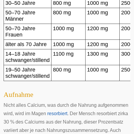
30–50 Jahre
800 mg
1000 mg
2500
50–70 Jahre
800 mg
1000 mg
2000
Männer
50–70 Jahre
1000 mg
1200 mg
2000
Frauen
älter als 70 Jahre
1000 mg
1200 mg
2000
14–18 Jahre
1100 mg
1300 mg
3000
schwanger/stillend
19–50 Jahre
800 mg
1000 mg
2500
schwanger/stillend
Aufnahme
Nicht alles Calcium, was durch die Nahrung aufgenommen
wird, wird im Magen
resorbiert
. Der Mensch resorbiert zirka
30 % des Calciums aus der Nahrung, dieser Prozentsatz
variiert aber je nach Nahrungszusammensetzung. Auch