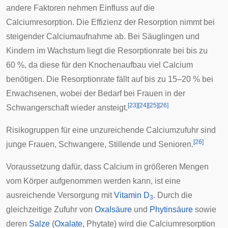
andere Faktoren nehmen Einfluss auf die
Calciumresorption. Die Effizienz der Resorption nimmt bei
steigender Calciumaufnahme ab. Bei Säuglingen und
Kindern im Wachstum liegt die Resorptionrate bei bis zu
60 %, da diese für den Knochenaufbau viel Calcium
benötigen. Die Resorptionrate fällt auf bis zu 15–20 % bei
Erwachsenen, wobei der Bedarf bei Frauen in der
[
23
]
[
24
]
[
25
]
[
26
]
Schwangerschaft wieder ansteigt.
Risikogruppen für eine unzureichende Calciumzufuhr sind
[
26
]
junge Frauen,
Schwangere
,
Stillende
und Senioren.
Voraussetzung dafür, dass Calcium in größeren Mengen
vom Körper aufgenommen werden kann, ist eine
ausreichende Versorgung mit
Vitamin D
. Durch die
3
gleichzeitige Zufuhr von
Oxalsäure
und
Phytinsäure
sowie
deren
Salze
(
Oxalate
,
Phytate
) wird die Calciumresorption