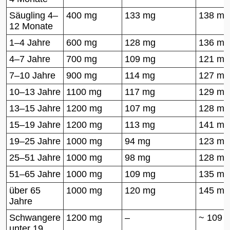
Säugling 4–
400 mg
133 mg
138 mg
12 Monate
1–4 Jahre
600 mg
128 mg
136 mg
4–7 Jahre
700 mg
109 mg
121 mg
7–10 Jahre
900 mg
114 mg
127 mg
10–13 Jahre
1100 mg
117 mg
129 mg
13–15 Jahre
1200 mg
107 mg
128 mg
15–19 Jahre
1200 mg
113 mg
141 mg
19–25 Jahre
1000 mg
94 mg
123 mg
25–51 Jahre
1000 mg
98 mg
128 mg
51–65 Jahre
1000 mg
109 mg
135 mg
über 65
1000 mg
120 mg
145 mg
Jahre
Schwangere
1200 mg
–
~ 109 
unter 19