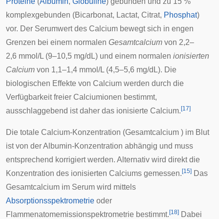
Proteine
(
Albumin
,
Globuline
) gebunden und zu 15 %
komplexgebunden (
Bicarbonat
,
Lactat
,
Citrat
,
Phosphat
)
vor. Der Serumwert des Calcium bewegt sich in engen
Grenzen bei einem normalen
Gesamtcalcium
von 2,2–
2,6 mmol/L (9–10,5 mg/dL) und einem normalen
ionisierten
Calcium
von 1,1–1,4 mmol/L (4,5–5,6 mg/dL). Die
biologischen Effekte von Calcium werden durch die
Verfügbarkeit freier Calciumionen bestimmt,
[
17
]
ausschlaggebend ist daher das ionisierte Calcium.
Die totale Calcium-Konzentration (Gesamtcalcium ) im Blut
ist von der Albumin-Konzentration abhängig und muss
entsprechend korrigiert werden. Alternativ wird direkt die
[
15
]
Konzentration des ionisierten Calciums gemessen.
Das
Gesamtcalcium im Serum wird mittels
Absorptionsspektrometrie
oder
[
18
]
Flammenatomemissionspektrometrie
bestimmt.
Dabei