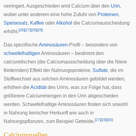
verringert. Ausgeschieden wird Calcium über den
Urin
,
wobei unter anderem eine hohe Zufuhr von
Proteinen
,
Speisesalz
,
Kaffee
oder
Alkohol
die Calciumausscheidung
[
26
]
[
27
]
[
28
]
[
29
]
erhöht.
Das spezifische
Aminosäuren
-Profil – besonders von
schwefelhaltigen
Aminosäuren – bestimmt den
calciuretischen (die Calciumausscheidung über die
Niere
fördernden) Effekt der Nahrungsproteine.
Sulfate
, die im
Stoffwechsel aus solchen Aminosäuren gebildet werden,
erhöhen die
Acidität
des Urins, was zur Folge hat, dass
größerere Calciummengen in den Urin abgeschieden
werden. Schwefelhaltige Aminosäuren finden sich sowohl
in Nahrung tierischer Herkunft wie auch in
[
27
]
[
28
]
[
30
]
Nahrungspflanzen, zum Beispiel
Getreide
.
Calciumquellen