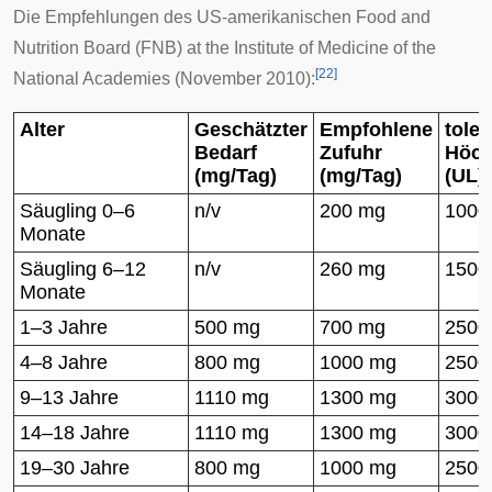
Die Empfehlungen des US-amerikanischen Food and
Nutrition Board (FNB) at the Institute of Medicine of the
[
22
]
National Academies (November 2010):
Alter
Geschätzter
Empfohlene
toler
Bedarf
Zufuhr
Höch
(mg/Tag)
(mg/Tag)
(UL)
Säugling 0–6
n/v
200 mg
1000
Monate
Säugling 6–12
n/v
260 mg
1500
Monate
1–3 Jahre
500 mg
700 mg
2500
4–8 Jahre
800 mg
1000 mg
2500
9–13 Jahre
1110 mg
1300 mg
3000
14–18 Jahre
1110 mg
1300 mg
3000
19–30 Jahre
800 mg
1000 mg
2500