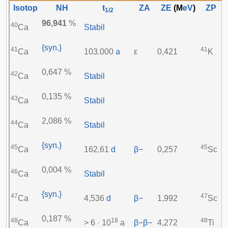
Isotop
NH
t
ZA
ZE
(M
eV
)
ZP
1/2
96,941
%
40
Ca
Stabil
{syn.}
41
41
Ca
103.000
a
ε
0,421
K
0,647 %
42
Ca
Stabil
0,135 %
43
Ca
Stabil
2,086 %
44
Ca
Stabil
{syn.}
45
45
Ca
162,61
d
β−
0,257
Sc
0,004 %
46
Ca
Stabil
{syn.}
47
47
Ca
4,536
d
β−
1,992
Sc
0,187 %
48
18
48
Ca
> 6 · 10
a
β−β−
4,272
Ti