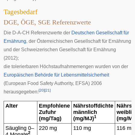
Tagesbedarf
DGE, ÖGE, SGE Referenzwerte
Die D-A-CH Referenzwerte der
Deutschen Gesellschaft für
Ernährung
, der
Österreichischen Gesellschaft für Ernährung
und der Schweizerischen Gesellschaft für Ernährung
(2012);
die tolerierbaren Höchstaufnahmemengen wurden von der
Europäischen Behörde für Lebensmittelsicherheit
(European Food Safety Authority, EFSA) 2006
[
20
]
[
21
]
herausgegeben:
Alter
Empfohlene
Nährstoffdichte
Nährst
Zufuhr
männlich
weibli
1
(mg/Tag)
(mg/
MJ
)
(mg/
M
Säugling 0–
220 mg
110 mg
116 mg
2
4 Monate