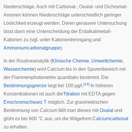
Niederschläge. Auch mit Carbonat-, Oxalat- und Dichromat-
Anionen können Niederschläge unterschiedlich geringer
Löslichkeit erzeugt werden. Deren genauere Untersuchung
lässt dann eine Unterscheidung der Erdalkalimetall-
Kationen zu (vgl. unter
Kationentrenngang
und
Ammoniumcarbonatgruppe
).
In der Routineanalytik (
Klinische Chemie
,
Umweltchemie
,
Wasserchemie
) wird Calcium bis in den Spurenbereich mit
der
Flammenphotometrie
quantitativ bestimmt. Die
[
14
]
Bestimmungsgrenze
liegt bei 100 µg/l.
In höheren
Konzentrationen ist auch die
Titration
mit
EDTA
gegen
Eriochromschwarz T
möglich. Zur
gravimetrischen
Bestimmung von Calcium fällt man dieses mit
Oxalat
und
glüht es bei 600 °C aus, um die Wägeform
Calciumcarbonat
zu erhalten.