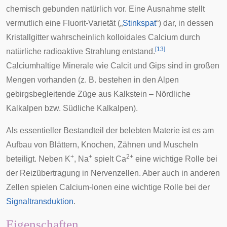
chemisch gebunden natürlich vor. Eine Ausnahme stellt
vermutlich eine Fluorit-Varietät („
Stinkspat
“) dar, in dessen
Kristallgitter wahrscheinlich kolloidales Calcium durch
[
13
]
natürliche radioaktive Strahlung entstand.
Calciumhaltige Minerale wie Calcit und Gips sind in großen
Mengen vorhanden (z. B. bestehen in den
Alpen
gebirgsbegleitende Züge aus Kalkstein –
Nördliche
Kalkalpen
bzw.
Südliche Kalkalpen
).
Als essentieller Bestandteil der belebten Materie ist es am
Aufbau von Blättern, Knochen, Zähnen und Muscheln
+
+
2+
beteiligt. Neben K
, Na
spielt Ca
eine wichtige Rolle bei
der Reizübertragung in Nervenzellen. Aber auch in anderen
Zellen spielen Calcium-Ionen eine wichtige Rolle bei der
Signaltransduktion
.
Eigenschaften