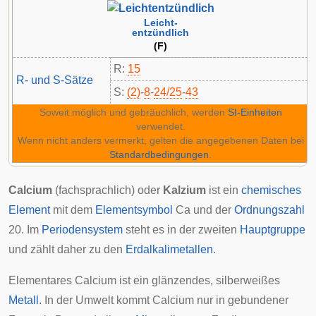
Leicht-
entzündlich
(F)
R:
15
R- und S-Sätze
S:
(2)
-
8
-
24/25
-
43
Soweit möglich und gebräuchlich, werden
SI-Einheiten
verwendet.
Wenn nicht anders vermerkt, gelten die angegebenen Daten bei
Standardbedingungen
.
Calcium
(fachsprachlich) oder
Kalzium
ist ein
chemisches
Element
mit dem
Elementsymbol
Ca und der
Ordnungszahl
20. Im
Periodensystem
steht es in der zweiten
Hauptgruppe
und zählt daher zu den
Erdalkalimetallen
.
Elementares Calcium ist ein glänzendes, silberweißes
Metall
. In der Umwelt kommt Calcium nur in gebundener