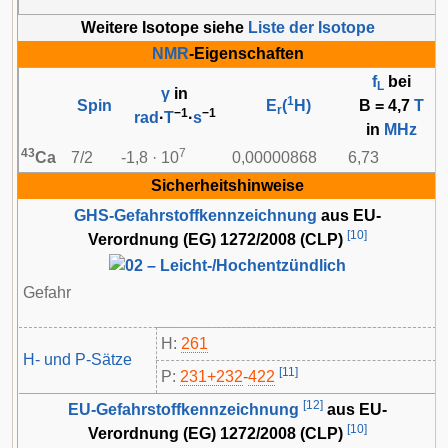
Weitere Isotope siehe
Liste der Isotope
NMR
-Eigenschaften
f
bei
L
γ
in
1
Spin
E
(
H)
B = 4,7
T
r
−1
−1
rad
·
T
·
s
in
MHz
43
7
Ca
7/2
-1,8 · 10
0,00000868
6,73
Sicherheitshinweise
GHS-Gefahrstoffkennzeichnung
aus EU-
[
10
]
Verordnung (EG) 1272/2008 (CLP)
Gefahr
H:
261
H- und P-Sätze
[
11
]
P:
231+232
-​
422
[
12
]
EU-Gefahrstoffkennzeichnung
aus EU-
[
10
]
Verordnung (EG) 1272/2008 (CLP)