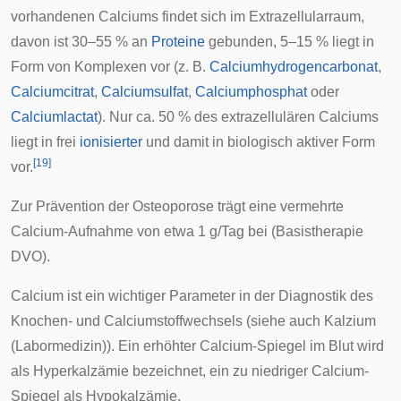
vorhandenen Calciums findet sich im
Extrazellularraum
,
davon ist 30–55 % an
Proteine
gebunden, 5–15 % liegt in
Form von
Komplexen
vor (z. B.
Calciumhydrogencarbonat
,
Calciumcitrat
,
Calciumsulfat
,
Calciumphosphat
oder
Calciumlactat
). Nur ca. 50 % des extrazellulären Calciums
liegt in frei
ionisierter
und damit in biologisch aktiver Form
[
19
]
vor.
Zur Prävention der
Osteoporose
trägt eine vermehrte
Calcium-Aufnahme von etwa 1 g/Tag bei (Basistherapie
DVO
).
Calcium ist ein wichtiger Parameter in der Diagnostik des
Knochen- und Calciumstoffwechsels (siehe auch
Kalzium
(Labormedizin)
). Ein erhöhter Calcium-Spiegel im Blut wird
als
Hyperkalzämie
bezeichnet, ein zu niedriger Calcium-
Spiegel als
Hypokalzämie
.