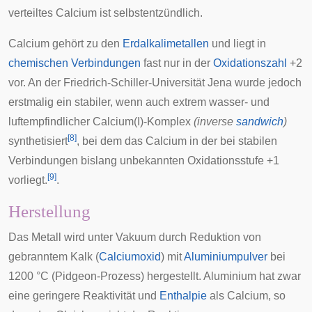
verteiltes Calcium ist selbstentzündlich.
Calcium gehört zu den
Erdalkalimetallen
und liegt in
chemischen Verbindungen
fast nur in der
Oxidationszahl
+2
vor. An der
Friedrich-Schiller-Universität Jena
wurde jedoch
erstmalig ein stabiler, wenn auch extrem wasser- und
luftempfindlicher Calcium(I)-Komplex
(inverse
sandwich
)
[
8
]
synthetisiert
, bei dem das Calcium in der bei stabilen
Verbindungen bislang unbekannten Oxidationsstufe +1
[
9
]
vorliegt.
.
Herstellung
Das Metall wird unter Vakuum durch Reduktion von
gebranntem Kalk (
Calciumoxid
) mit
Aluminiumpulver
bei
1200 °C (
Pidgeon-Prozess
) hergestellt. Aluminium hat zwar
eine geringere Reaktivität und
Enthalpie
als Calcium, so