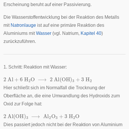
Erscheinung beruht auf einer Passivierung.
Die Wasserstoffentwicklung bei der Reaktion des Metalls
mit
Natronlauge
ist auf eine primäre Reaktion des
Aluminiums mit
Wasser
(vgl. Natrium,
Kapitel 40
)
zurückzuführen.
1. Schritt: Reaktion mit Wasser:
2
Al
+
6
H
2
O
⟶
2
Al
(
OH
)
3
+
3
H
2
Hier schließt sich im Normalfall die Trocknung der
Oberfläche an, die eine Umwandlung des Hydroxids zum
Oxid zur Folge hat:
2
Al
(
OH
)
3
⟶
Al
2
O
3
+
3
H
2
O
Dies passiert jedoch nicht bei der Reaktion von Aluminium