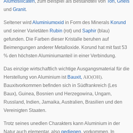
Alumosilicaten
, zum Beispiel als Bestandteil von
Ton
,
Gneis
und
Granit
.
Seltener wird
Aluminiumoxid
in Form des Minerals
Korund
und seiner Varietäten
Rubin
(rot) und
Saphir
(blau)
gefunden. Die Farben dieser Kristalle beruhen auf
Beimengungen anderer Metalloxide. Korund hat mit fast 53
% den höchsten Aluminiumanteil in einer Verbindung.
Das einzige wirtschaftlich wichtige Ausgangsmaterial für die
Herstellung von Aluminium ist
Bauxit,
AlO(OH)
.
Bauxitvorkommen befinden sich in Südfrankreich (Les
Baux), Guinea, Bosnien und Herzegowina, Ungarn,
Russland, Indien, Jamaika, Australien, Brasilien und den
Vereinigten Staaten.
Trotz seines unedlen Charakters kann Aluminium in der
Natur auch elementar, also
gediegen
, vorkommen. In