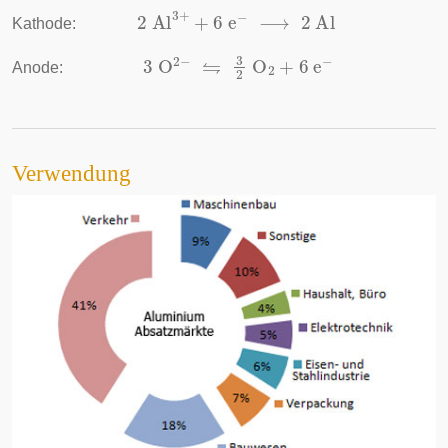
2
Al
3
+
+
6
e
−
⟶
2
Al
Kathode:
3
O
2
−
⇋
3
2
O
2
+
6
e
−
Anode:
Verwendung