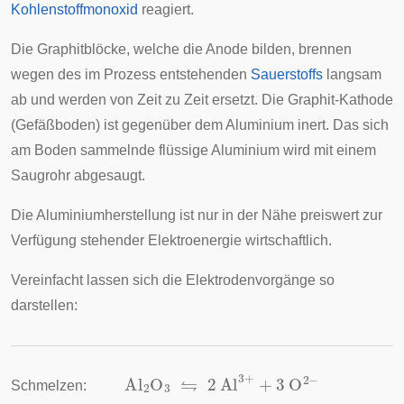
Kohlenstoffmonoxid
reagiert.
Die Graphitblöcke, welche die Anode bilden, brennen
wegen des im Prozess entstehenden
Sauerstoffs
langsam
ab und werden von Zeit zu Zeit ersetzt. Die Graphit-Kathode
(Gefäßboden) ist gegenüber dem Aluminium inert. Das sich
am Boden sammelnde flüssige Aluminium wird mit einem
Saugrohr abgesaugt.
Die Aluminiumherstellung ist nur in der Nähe preiswert zur
Verfügung stehender Elektroenergie wirtschaftlich.
Vereinfacht lassen sich die Elektrodenvorgänge so
darstellen:
Al
2
O
3
⇋
2
Al
3
+
+
3
O
2
−
Schmelzen: