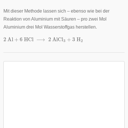
Mit dieser Methode lassen sich – ebenso wie bei der
Reaktion von Aluminium mit Säuren – pro zwei Mol
Aluminium drei Mol Wasserstoffgas herstellen.
2
Al
+
6
HCl
⟶
2
AlCl
3
+
3
H
2