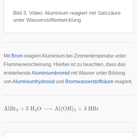
Bild 3. Video: Aluminium reagiert mit Salzsäure
unter Wasserstoffentwicklung
Mit
Brom
reagiert Aluminium bei Zimmertemperatur unter
Flammenerscheinung. Hierbei ist zu beachten, dass das
entstehende
Aluminiumbromid
mit Wasser unter Bildung
von
Aluminiumhydroxid
und
Bromwasserstoffsäure
reagiert.
AlBr
3
+
3
H
2
O
⟶
Al
(
OH
)
3
+
3
HBr