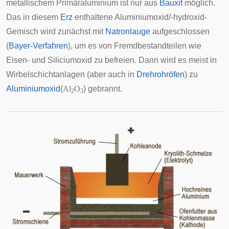
metallischem Primäraluminium ist nur aus
Bauxit
möglich.
Das in diesem
Erz
enthaltene Aluminiumoxid/-hydroxid-
Gemisch wird zunächst mit
Natronlauge
aufgeschlossen
(
Bayer-Verfahren
), um es von Fremdbestandteilen wie
Eisen- und Siliciumoxid zu befreien. Dann wird es meist in
Wirbelschichtanlagen (aber auch in
Drehrohröfen
) zu
Aluminiumoxid
(
Al
O
) gebrannt.
2
3