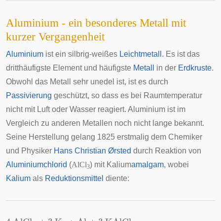
Aluminium - ein besonderes Metall mit
kurzer Vergangenheit
Aluminium
ist ein silbrig-weißes
Leichtmetall
. Es ist das
dritthäufigste Element und häufigste
Metall
in der
Erdkruste
.
Obwohl das Metall sehr unedel ist, ist es durch
Passivierung
geschützt, so dass es bei Raumtemperatur
nicht mit Luft oder Wasser reagiert. Aluminium ist im
Vergleich zu anderen Metallen noch nicht lange bekannt.
Seine Herstellung gelang 1825 erstmalig dem Chemiker
und Physiker
Hans Christian Ørsted
durch Reaktion von
Aluminiumchlorid
(
AlCl
) mit Kalium
amalgam
, wobei
3
Kalium
als
Reduktionsmittel
diente:
4
AlCl
3
+
3
K
→
Al
+
3
KAlCl
4