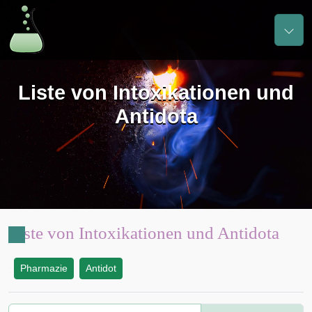
Liste von Intoxikationen und
Antidota
Liste von Intoxikationen und Antidota
Pharmazie
Antidot
: