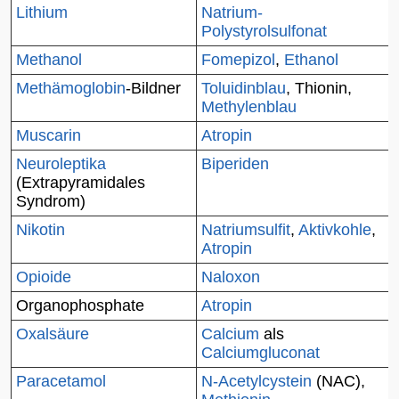
Lithium
Natrium-
Polystyrolsulfonat
Methanol
Fomepizol
,
Ethanol
Methämoglobin
-Bildner
Toluidinblau
,
Thionin
,
Methylenblau
Muscarin
Atropin
Neuroleptika
Biperiden
(
Extrapyramidales
Syndrom
)
Nikotin
Natriumsulfit
,
Aktivkohle
,
Atropin
Opioide
Naloxon
Organophosphate
Atropin
Oxalsäure
Calcium
als
Calciumgluconat
Paracetamol
N-Acetylcystein
(NAC),