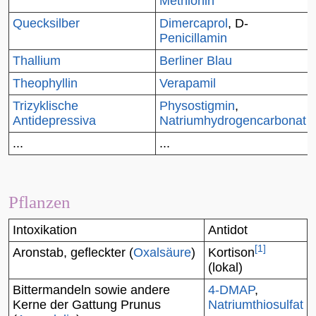
Methionin
Quecksilber
Dimercaprol
, D-
Penicillamin
Thallium
Berliner Blau
Theophyllin
Verapamil
Trizyklische
Physostigmin
,
Antidepressiva
Natriumhydrogencarbonat
...
...
Pflanzen
Intoxikation
Antidot
[
1
]
Aronstab, gefleckter
(
Oxalsäure
)
Kortison
(lokal)
Bittermandeln
sowie andere
4-DMAP
,
Kerne der Gattung
Prunus
Natriumthiosulfat