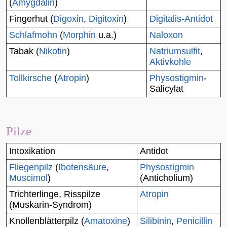
(
Amygdalin
)
Fingerhut
(
Digoxin
,
Digitoxin
)
Digitalis-Antidot
Schlafmohn
(
Morphin
u.a.)
Naloxon
Tabak
(
Nikotin
)
Natriumsulfit
,
Aktivkohle
Tollkirsche
(
Atropin
)
Physostigmin
-
Salicylat
Pilze
Intoxikation
Antidot
Fliegenpilz
(
Ibotensäure
,
Physostigmin
Muscimol
)
(
Anticholium
)
Trichterlinge, Risspilze
Atropin
(
Muskarin
-Syndrom)
Knollenblätterpilz
(
Amatoxine
)
Silibinin
,
Penicillin