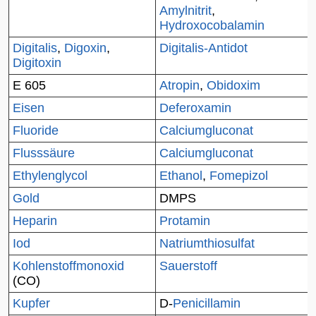
Amylnitrit
,
Hydroxocobalamin
Digitalis
,
Digoxin
,
Digitalis-Antidot
Digitoxin
E 605
Atropin
,
Obidoxim
Eisen
Deferoxamin
Fluoride
Calciumgluconat
Flusssäure
Calciumgluconat
Ethylenglycol
Ethanol
,
Fomepizol
Gold
DMPS
Heparin
Protamin
Iod
Natriumthiosulfat
Kohlenstoffmonoxid
Sauerstoff
(CO)
Kupfer
D-
Penicillamin