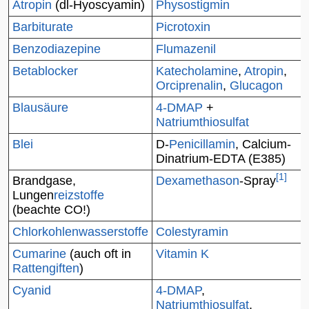
Atropin
(dl-Hyoscyamin)
Physostigmin
Barbiturate
Picrotoxin
Benzodiazepine
Flumazenil
Betablocker
Katecholamine
,
Atropin
,
Orciprenalin
,
Glucagon
Blausäure
4-DMAP
+
Natriumthiosulfat
Blei
D-
Penicillamin
,
Calcium-
Dinatrium-EDTA
(E385)
[
1
]
Brandgase,
Dexamethason
-Spray
Lungen
reizstoffe
(beachte CO!)
Chlorkohlenwasserstoffe
Colestyramin
Cumarine
(auch oft in
Vitamin K
Rattengiften
)
Cyanid
4-DMAP
,
Natriumthiosulfat
,