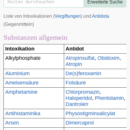
Erweiterte Suche
Liste von Intoxikationen (
Vergiftungen
) und
Antidota
(Gegenmitteln)
Substanzen allgemein
Intoxikation
Antidot
Alkylphosphate
Atropinsulfat
,
Obidoxim
,
Atropin
Aluminium
De(s)feroxamin
Ameisensäure
Folsäure
Amphetamine
Chlorpromazin
,
Haloperidol
,
Phentolamin
,
Dantrolen
Antihistaminika
Physostigminsalicylat
Arsen
Dimercaprol