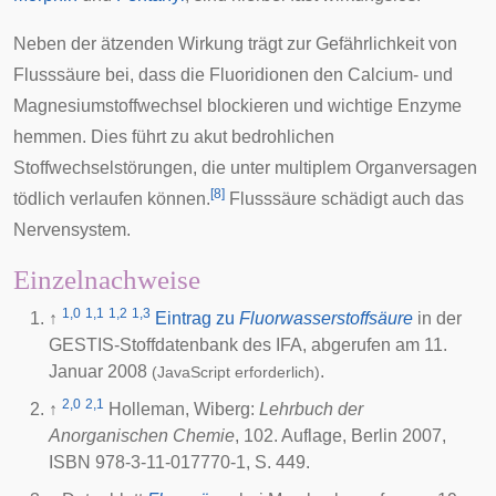
Neben der ätzenden Wirkung trägt zur Gefährlichkeit von
Flusssäure bei, dass die Fluoridionen den Calcium- und
Magnesiumstoffwechsel blockieren und wichtige Enzyme
hemmen. Dies führt zu akut bedrohlichen
Stoffwechselstörungen, die unter multiplem Organversagen
[
8
]
tödlich verlaufen können.
Flusssäure schädigt auch das
Nervensystem.
Einzelnachweise
1,0
1,1
1,2
1,3
↑
Eintrag zu
Fluorwasserstoffsäure
in der
GESTIS-Stoffdatenbank des
IFA
, abgerufen am 11.
Januar 2008
.
(JavaScript erforderlich)
2,0
2,1
↑
Holleman, Wiberg:
Lehrbuch der
Anorganischen Chemie
, 102. Auflage, Berlin 2007,
ISBN 978-3-11-017770-1, S. 449.