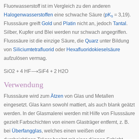
Fluorwasserstoff ist im Vergleich zu den anderen
Halogenwasserstoffen
eine schwache Säure (
pK
= 3,19).
s
Flusssäure greift
Gold
und
Platin
nicht an, jedoch
Tantal
.
Silber, Kupfer und Blei werden nur schwach angegriffen.
Flusssäure ist die einzige Säure, die
Quarz
unter Bildung
von
Siliciumtetrafluorid
oder
Hexafluoridokieselsäure
aufzulösen vermag.
S
i
O
2
+
4
H
F
⟶
S
i
F
4
+
2
H
2
O
Verwendung
Flusssäure wird zum
Ätzen
von Glas und Metallen
eingesetzt. Glas kann sowohl mattiert, als auch blank geätzt
werden. In der Glasmalerei werden mit Hilfe von Flusssäure
gezielt Farbschichten von einem Glasträger entfernt, z. B.
bei
Überfangglas
, welches einen weißen oder