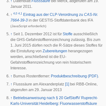
↑
Datenblatt
Flusssäure
bei Merck, abgerufen am 19.
Januar 2011.
4,0
4,1
↑
Eintrag aus der CLP-Verordnung zu
CAS-Nr.
7664-39-3
in der GESTIS-Stoffdatenbank des
IFA
(JavaScript erforderlich)
↑
Seit 1. Dezember 2012 ist für
Stoffe
ausschließlich
die GHS-Gefahrstoffkennzeichnung zulässig. Bis zum
1. Juni 2015 dürfen noch die R-Sätze dieses Stoffes für
die Einstufung von
Zubereitungen
herangezogen
werden, anschließend ist die EU-
Gefahrstoffkennzeichnung von rein historischem
Interesse.
↑
Burnus Rostentferner:
Produktbeschreibung (PDF)
.
↑
Flusssäure am Alexanderplatz
[1]
bei RBB-Online,
abgerufen am 29. Januar 2013
↑
Betriebsanweisung nach § 20 GefStoffV Ruprecht-
Karls-Universität Heidelberg: Fluorwasserstoffsäure