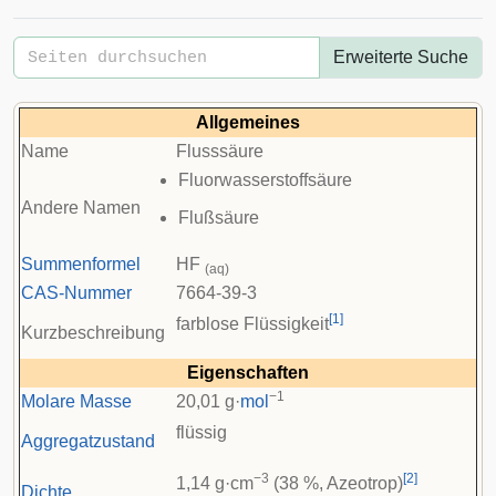
Erweiterte Suche
Allgemeines
Name
Flusssäure
Fluorwasserstoffsäure
Andere Namen
Flußsäure
Summenformel
HF
(aq)
CAS-Nummer
7664-39-3
[
1
]
farblose Flüssigkeit
Kurzbeschreibung
Eigenschaften
−1
Molare Masse
20,01 g·
mol
flüssig
Aggregatzustand
−3
[
2
]
1,14 g·cm
(38 %, Azeotrop)
Dichte