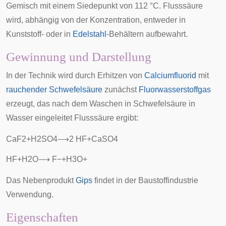
Gemisch mit einem Siedepunkt von 112 °C. Flusssäure
wird, abhängig von der Konzentration, entweder in
Kunststoff- oder in
Edelstahl
-Behältern aufbewahrt.
Gewinnung und Darstellung
In der Technik wird durch Erhitzen von
Calciumfluorid
mit
rauchender Schwefelsäure
zunächst
Fluorwasserstoffgas
erzeugt, das nach dem Waschen in Schwefelsäure in
Wasser eingeleitet Flusssäure ergibt:
C
a
F
2
+
H
2
S
O
4
⟶
2
H
F
+
C
a
S
O
4
H
F
+
H
2
O
⟶
F
−
+
H
3
O
+
Das Nebenprodukt
Gips
findet in der Baustoffindustrie
Verwendung.
Eigenschaften