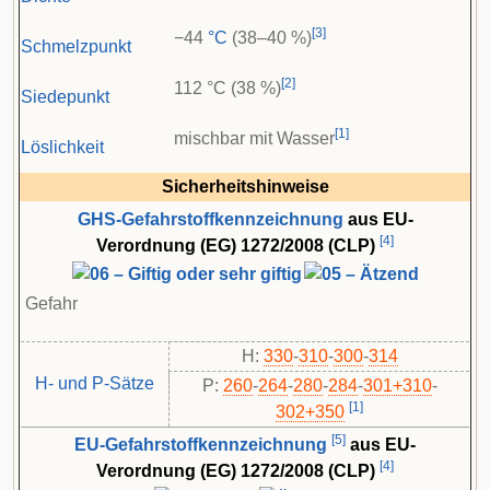
[
3
]
−44
°C
(38–40 %)
Schmelzpunkt
[
2
]
112 °C (38 %)
Siedepunkt
[
1
]
mischbar mit Wasser
Löslichkeit
Sicherheitshinweise
GHS-Gefahrstoffkennzeichnung
aus EU-
[
4
]
Verordnung (EG) 1272/2008 (CLP)
Gefahr
H:
330
-
310
-
300
-
314
H- und P-Sätze
P:
260
-​
264
-​
280
-​
284
-​
301+310
-​
[
1
]
302+350
[
5
]
EU-Gefahrstoffkennzeichnung
aus EU-
[
4
]
Verordnung (EG) 1272/2008 (CLP)