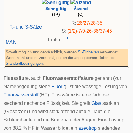
Sehr giftig
Ätzend
(T+)
(C)
R:
26/27/28
-
35
R- und S-Sätze
S:
(1/2)
-
7/9
-
26
-
36/37
-
45
−3
[
1
]
1 ml·m
MAK
Soweit möglich und gebräuchlich, werden
SI-Einheiten
verwendet.
Wenn nicht anders vermerkt, gelten die angegebenen Daten bei
Standardbedingungen
.
Flusssäure
, auch
Fluorwasserstoffsäure
genannt (zur
Namensgebung siehe
Fluorit
), ist die wässrige Lösung von
Fluorwasserstoff
(HF). Flusssäure ist eine farblose,
stechend riechende Flüssigkeit. Sie greift
Glas
stark an
(Glasätzen) und wirkt stark
ätzend
auf die Haut, die
Schleimhäute und die Bindehaut der Augen. Eine Lösung
von 38,2 % HF in Wasser bildet ein
azeotrop
siedendes