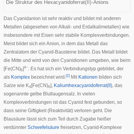
Die Struktur des Hexacyanidoferrat(II)-Anions
Das Cyanidanion ist sehr reaktiv und bildet mit anderen
Metallen (abgesehen von Alkali- und Erdalkalimetallen) wie
insbesondere mit Eisen sehr stabile Komplexverbindungen.
Meist bildet sich ein Anion, in dem das Metall das
Zentralatom der Cyanid-Bausteine bildet. Das Metall bildet
die Mitte und wird von den Cyanidionen umgeben, wie beim
4−
[Fe(CN)
]
. Es hat sich ein Verbindungstyp gebildet, der
6
[
2
]
als
Komplex
bezeichnet wird.
Mit
Kationen
bilden sich
Salze wie K
[Fe(CN)
],
Kaliumhexacyanidoferrat(II)
, das
4
6
sogenannte gelbe Blutlaugensalz. In vielen
Komplexverbindungen ist das Cyanid fest gebunden, so
dass seine Giftigkeit (Reaktivität) verloren geht. Die
Blausäure lässt sich zum Teil durch Zugabe heißer
verdünnter
Schwefelsäure
freisetzen, Cyanid-Komplexe