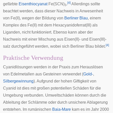
[
4
]
gefärbte
Eisenthiocyanat
Fe(SCN)
.
Allerdings sollte
3
beachtet werden, dass dieser Nachweis in Anwesenheit
von Fe(II), wegen der Bildung von
Berliner Blau
, einem
Komplex des Fe(II) mit dem Hexacyanidoferrat(III) als
Liganden, nicht funktioniert. Ebenso kann aber der
Nachweis mit einer Mischung aus Eisen(II)- und Eisen(III)-
[
4
]
salz durchgeführt werden, wobei sich Berliner Blau bildet.
Praktische Verwendung
Cyanidlösungen werden in der Praxis zum Herauslösen
von Edelmetallen aus Gesteinen verwendet (
Gold-
,
Silbergewinnung
). Aufgrund der hohen Giftigkeit von
Cyanid ist dies mit großen potentiellen Schäden für die
Umgebung verbunden. Umweltschäden können durch die
Ableitung der Schlämme oder durch unsichere Ablagerung
entstehen. Im rumänischen
Baia-Mare
kam es im Jahr 2000