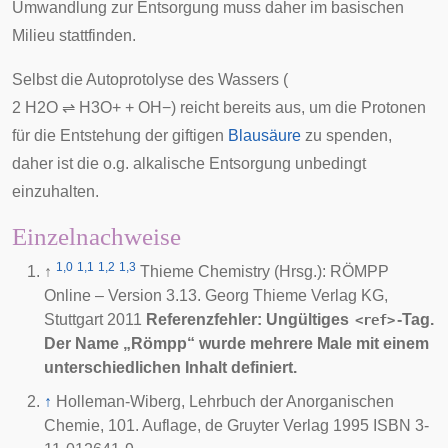
Umwandlung zur Entsorgung muss daher im basischen
Milieu stattfinden.
Selbst die
Autoprotolyse
des Wassers (
2
H
2
O
⇌
H
3
O
+
+
O
H
−
) reicht bereits aus, um die Protonen
für die Entstehung der giftigen
Blausäure
zu spenden,
daher ist die o.g. alkalische Entsorgung unbedingt
einzuhalten.
Einzelnachweise
1,0
1,1
1,2
1,3
↑
Thieme Chemistry (Hrsg.): RÖMPP
Online – Version 3.13. Georg Thieme Verlag KG,
Stuttgart 2011
Referenzfehler: Ungültiges
-Tag.
<ref>
Der Name „Römpp“ wurde mehrere Male mit einem
unterschiedlichen Inhalt definiert.
↑
Holleman-Wiberg, Lehrbuch der Anorganischen
Chemie, 101. Auflage, de Gruyter Verlag 1995 ISBN 3-