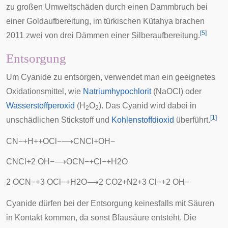
zu großen Umweltschäden durch einen Dammbruch bei
einer Goldaufbereitung, im türkischen Kütahya brachen
[
5
]
2011 zwei von drei Dämmen einer Silberaufbereitung.
Entsorgung
Um Cyanide zu entsorgen, verwendet man ein geeignetes
Oxidationsmittel, wie
Natriumhypochlorit
(NaOCl) oder
Wasserstoffperoxid
(H
O
). Das Cyanid wird dabei in
2
2
[
1
]
unschädlichen Stickstoff und
Kohlenstoffdioxid
überführt.
C
N
−
+
H
+
+
O
C
l
−
⟶
C
N
C
l
+
O
H
−
C
N
C
l
+
2
O
H
−
⟶
O
C
N
−
+
C
l
−
+
H
2
O
2
O
C
N
−
+
3
O
C
l
−
+
H
2
O
⟶
2
C
O
2
+
N
2
+
3
C
l
−
+
2
O
H
−
Cyanide dürfen bei der Entsorgung keinesfalls mit Säuren
in Kontakt kommen, da sonst Blausäure entsteht. Die