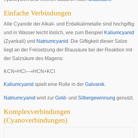
Einfache Verbindungen
Alle Cyanide der Alkali- und Erdalkalimetalle sind hochgiftig
und in Wasser leicht löslich, wie zum Beispiel
Kaliumcyanid
(Zyankali) und
Natriumcyanid
. Die Giftigkeit dieser Salze
liegt an der Freisetzung der Blausäure bei der Reaktion mit
der Salzsäure des Magens:
K
C
N
+
H
C
l
⟶
H
C
N
+
K
C
l
Kaliumcyanid
spielt eine Rolle in der
Galvanik
.
Natriumcyanid
wird zur
Gold-
und
Silbergewinnung
genutzt.
Komplexverbindungen
(Cyanoverbindungen)