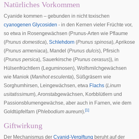
Natürliches Vorkommen
Cyanide kommen – gebunden in nicht toxischen
cyanogenen Glycosiden
- in den Kernen vieler Früchte vor,
so etwa in
Rosengewächsen
(
Prunus
-Arten wie
Pflaume
(
Prunus domestica
),
Schlehdorn
(
Prunus spinosa
),
Aprikose
(
Prunus armeniaca
),
Mandel
(
Prunus dulcis
),
Pfirsich
(
Prunus persica
),
Sauerkirsche
(
Prunus cerasus
)), in
Hülsenfrüchtlern
(Leguminosen),
Wolfsmilchgewächsen
wie
Maniok
(
Manihot esculenta
),
Süßgräsern
wie
Sorghumhirsen
,
Leingewächsen
, etwa
Flachs
(
Linum
usitatissimum
),
Aronstabgewächsen
,
Korbblütlern
und
Passionsblumengewächse
, aber auch in Farnen, wie dem
[
1
]
Goldtüpfelfarn
(
Phlebodium aureum
).
Giftwirkung
Der Mechanismus der
Cyanid-Vergiftung
beruht auf der