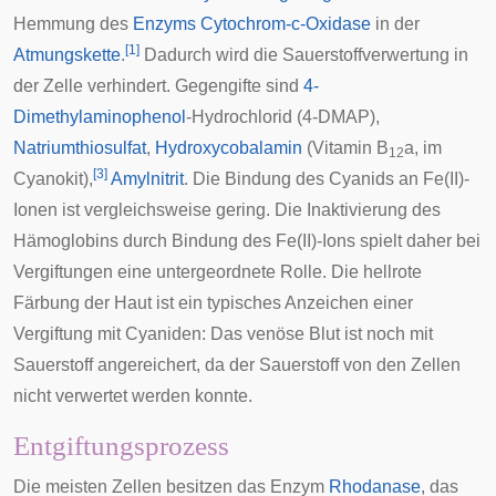
Hemmung des
Enzyms
Cytochrom-c-Oxidase
in der
[
1
]
Atmungskette
.
Dadurch wird die Sauerstoffverwertung in
der
Zelle
verhindert. Gegengifte sind
4-
Dimethylaminophenol
-Hydrochlorid (4-DMAP),
Natriumthiosulfat
,
Hydroxycobalamin
(Vitamin B
a, im
12
[
3
]
Cyanokit),
Amylnitrit
. Die Bindung des Cyanids an Fe(II)-
Ionen ist vergleichsweise gering. Die Inaktivierung des
Hämoglobins durch Bindung des Fe(II)-Ions spielt daher bei
Vergiftungen eine untergeordnete Rolle. Die hellrote
Färbung der Haut ist ein typisches Anzeichen einer
Vergiftung mit Cyaniden: Das venöse Blut ist noch mit
Sauerstoff angereichert, da der Sauerstoff von den Zellen
nicht verwertet werden konnte.
Entgiftungsprozess
Die meisten Zellen besitzen das Enzym
Rhodanase
, das