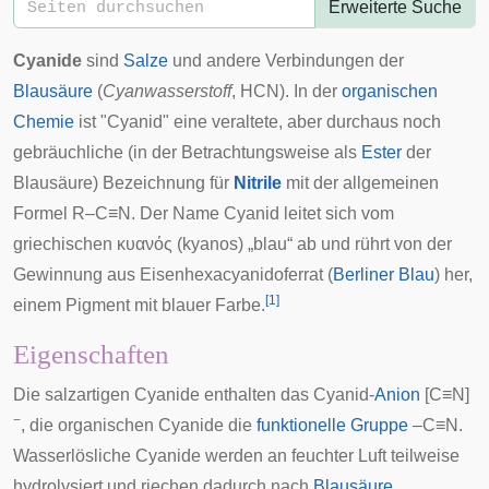
Erweiterte Suche
Cyanide
sind
Salze
und andere Verbindungen der
Blausäure
(
Cyanwasserstoff
, HCN). In der
organischen
Chemie
ist "Cyanid" eine veraltete, aber durchaus noch
gebräuchliche (in der Betrachtungsweise als
Ester
der
Blausäure) Bezeichnung für
Nitrile
mit der allgemeinen
Formel R–C≡N. Der Name Cyanid leitet sich vom
griechischen
κυανός (kyanos) „blau“ ab und rührt von der
Gewinnung aus Eisenhexacyanidoferrat (
Berliner Blau
) her,
[
1
]
einem Pigment mit blauer Farbe.
Eigenschaften
Die salzartigen Cyanide enthalten das Cyanid-
Anion
[C≡N]
−
, die organischen Cyanide die
funktionelle Gruppe
–C≡N.
Wasserlösliche Cyanide werden an feuchter Luft teilweise
hydrolysiert und riechen dadurch nach
Blausäure
.