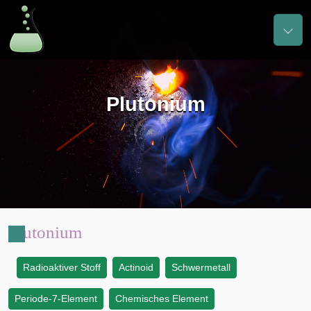
Plutonium
Plutonium
Radioaktiver Stoff
Actinoid
Schwermetall
:
Periode-7-Element
Chemisches Element