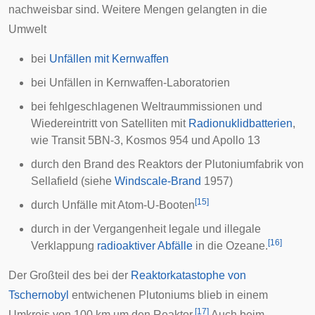
nachweisbar sind. Weitere Mengen gelangten in die
Umwelt
bei
Unfällen mit Kernwaffen
bei Unfällen in Kernwaffen-Laboratorien
bei fehlgeschlagenen Weltraummissionen und
Wiedereintritt
von Satelliten mit
Radionuklidbatterien
,
wie
Transit 5BN-3
,
Kosmos 954
und
Apollo 13
durch den Brand des Reaktors der Plutoniumfabrik von
Sellafield
(siehe
Windscale-Brand
1957)
[
15
]
durch Unfälle mit
Atom-U-Booten
durch in der Vergangenheit legale und illegale
[
16
]
Verklappung
radioaktiver Abfälle
in die
Ozeane
.
Der Großteil des bei der
Reaktorkatastophe von
Tschernobyl
entwichenen Plutoniums blieb in einem
[
17
]
Umkreis von 100 km um den Reaktor.
Auch beim