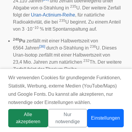
24.110 Jahren
und zerfällt überwiegend unter
235
Abgabe von α-Strahlung in
U. Der weitere Zerfall
folgt der
Uran-Actinium-Reihe
, für natürliche
235
Radioaktivität, die bei
U beginnt. Zu einem Anteil
−10
von 3 ·10
% tritt Spontanspaltung auf.
240
Pu
zerfällt mit einer Halbwertszeit von
[
36
]
236
6564 Jahren
durch α-Strahlung in
U. Dieses
Uran-Isotop zerfällt mit einer Halbwertszeit von
232
23,4 Mio. Jahren zum natürlichen
Th. Der weitere
Zerfall folgt der Thorium-Reihe.
Wir verwenden Cookies für grundlegende Funktionen,
241
Pu
wird oft als Beginn der
Neptunium-Reihe
Statistik, Werbung, externe Medien (YouTube/Maps)
bezeichnet, da es (bei Verlängerung der Reihe) vor
und Google Fonts. Du kannst alle akzeptieren, nur
dem Neptunium steht. Es zerfällt mit einer
[
36
]
Halbwertszeit von 14,35 Jahren
und einer
notwendige oder Einstellungen wählen.
Wahrscheinlichkeit von 99,9975 % mit einem
β-Zerfall
Alle
Nur
241
zu
Am, sowie mit 0,0025 % Wahrscheinlichkeit unter
Einstellungen
akzeptieren
notwendige
237
241
237
α-Zerfall zu
U.
Am zerfällt unter α-Zerfall und
U
Titelbild:
tsunikpavlo@gmail.com / DepositPhotos
durch β-Zerfall zum gleichen langlebigen