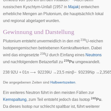
russischen
Kyschtym-Unfall
(1957 in
Majak
) entwichen
erhebliche Mengen an Plutonium, die hauptsächlich lokal
und regional abgelagert wurden.
Gewinnung und Darstellung
238
Plutonium entsteht unvermeidlich in den mit
U-reichen
Isotopengemischen betriebenen Kernkraftwerken. Dabei
238
wird das eingesetzte
U durch
Einfang
eines
Neutrons
239
und nachfolgendem Betazerfall zu
Pu
umgewandelt.
2
3
8
9
2
U
+
0
1
n
⟶
9
2
2
3
9
U
→
2
3
,
5
m
i
n
β
−
9
3
2
3
9
N
p
→
2
,
3
5
6
Die angegebenen Zeiten sind
Halbwertszeiten
.
Ein weiteres Neutron führt in den meisten Fällen zur
240
Kernspaltung
, zum Teil entsteht jedoch das Isotop
Pu
.
Da dieses Isotop nur schlecht spaltbar ist, führt weiterer