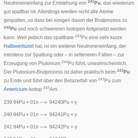
241
Neutroneneinfang
zur Entstehung von
Pu
, das wiederum
gut spaltbar ist. Allerdings werden nicht alle Atome
gespalten, so dass bei einigen davon der Brutprozess zu
242
Pu
und noch schwereren Isotopen fortgesetzt werden
243
kann. Weil jedoch das spaltbare
Pu eine sehr kurze
Halbwertszeit
hat, ist ein weiterer Neutroneneinfang, der
meistens zur Spaltung oder – in selteneren Fällen – zur
244
Erzeugung von Plutonium
Pu führt, unwahrscheinlich.
243
Der Plutonium-Brutprozess ist daher praktisch beim
Pu
243
zu Ende und führt über den Betazerfall von
Pu zum
243
Americium
-Isotop
Am.
2
3
9
9
4
P
u
+
0
1
n
⟶
9
4
2
4
0
P
u
+
γ
2
4
0
9
4
P
u
+
0
1
n
⟶
9
4
2
4
1
P
u
+
γ
2
4
1
9
4
P
u
+
0
1
n
⟶
9
4
2
4
2
P
u
+
γ