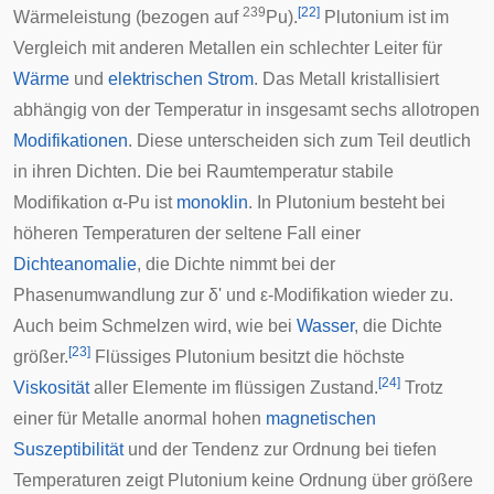
239
[
22
]
Wärmeleistung (bezogen auf
Pu).
Plutonium ist im
Vergleich mit anderen Metallen ein schlechter Leiter für
Wärme
und
elektrischen Strom
. Das Metall kristallisiert
abhängig von der Temperatur in insgesamt sechs
allotropen
Modifikationen
. Diese unterscheiden sich zum Teil deutlich
in ihren Dichten. Die bei Raumtemperatur stabile
Modifikation α-Pu ist
monoklin
. In Plutonium besteht bei
höheren Temperaturen der seltene Fall einer
Dichteanomalie
, die Dichte nimmt bei der
Phasenumwandlung zur δ' und ε-Modifikation wieder zu.
Auch beim Schmelzen wird, wie bei
Wasser
, die Dichte
[
23
]
größer.
Flüssiges Plutonium besitzt die höchste
[
24
]
Viskosität
aller Elemente im flüssigen Zustand.
Trotz
einer für Metalle anormal hohen
magnetischen
Suszeptibilität
und der Tendenz zur Ordnung bei tiefen
Temperaturen zeigt Plutonium keine Ordnung über größere