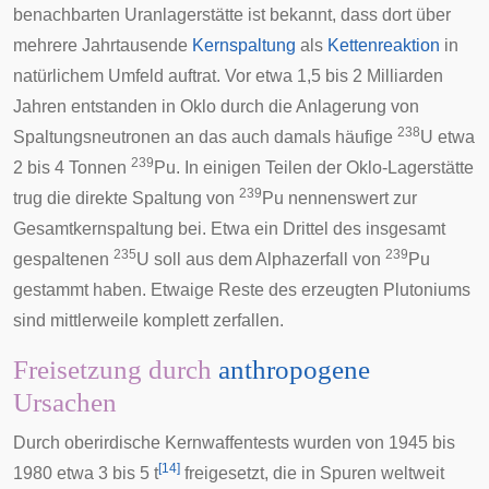
benachbarten
Uranlagerstätte
ist bekannt, dass dort über
mehrere Jahrtausende
Kernspaltung
als
Kettenreaktion
in
natürlichem Umfeld auftrat. Vor etwa 1,5 bis 2 Milliarden
Jahren entstanden in Oklo durch die Anlagerung von
238
Spaltungsneutronen an das auch damals häufige
U etwa
239
2 bis 4 Tonnen
Pu. In einigen Teilen der Oklo-Lagerstätte
239
trug die direkte Spaltung von
Pu nennenswert zur
Gesamtkernspaltung bei. Etwa ein Drittel des insgesamt
235
239
gespaltenen
U soll aus dem
Alphazerfall
von
Pu
gestammt haben. Etwaige Reste des erzeugten Plutoniums
sind mittlerweile komplett zerfallen.
Freisetzung durch
anthropogene
Ursachen
Durch oberirdische
Kernwaffentests
wurden von 1945 bis
[
14
]
1980 etwa 3 bis 5 t
freigesetzt, die in Spuren weltweit