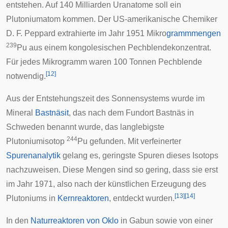
entstehen. Auf 140 Milliarden Uranatome soll ein
Plutoniumatom kommen. Der US-amerikanische Chemiker
D. F. Peppard extrahierte im Jahr 1951 Mikro
grammmengen
239
Pu aus einem kongolesischen
Pechblendekonzentrat
.
Für jedes Mikrogramm waren 100 Tonnen Pechblende
[
12
]
notwendig.
Aus der Entstehungszeit des
Sonnensystems
wurde im
Mineral
Bastnäsit
, das nach dem Fundort
Bastnäs
in
Schweden
benannt wurde, das langlebigste
244
Plutoniumisotop
Pu gefunden. Mit verfeinerter
Spurenanalytik
gelang es, geringste Spuren dieses Isotops
nachzuweisen. Diese Mengen sind so gering, dass sie erst
im Jahr 1971, also nach der künstlichen Erzeugung des
[
13
]
[
14
]
Plutoniums in
Kernreaktoren
, entdeckt wurden.
In den
Naturreaktoren von Oklo
in
Gabun
sowie von einer