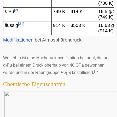
(730 K)
[
30
]
ε-Pu
749 K – 914 K
16,5 g/c
(749 K)
[
31
]
flüssig
914 K – 3503 K
16,63 g/
(914 K)
Modifikationen
bei Atmosphärendruck
Weiterhin ist eine Hochdruckmodifikation bekannt, die aus
α-Pu bei einem Druck oberhalb von 40 GPa gewonnen
[
32
]
wurde und in der Raumgruppe
P
6
m
kristallisiert.
3
Chemische Eigenschaften