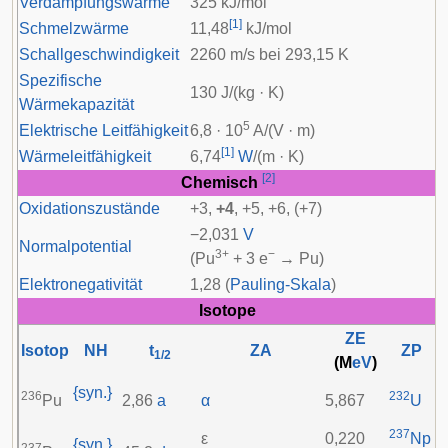
Verdampfungswärme
325 kJ/mol
[
1
]
Schmelzwärme
11,48
kJ/mol
Schallgeschwindigkeit
2260 m/s bei 293,15 K
Spezifische
130 J/(kg · K)
Wärmekapazität
5
Elektrische Leitfähigkeit
6,8 · 10
A/(V · m)
[
1
]
Wärmeleitfähigkeit
6,74
W
/(m · K)
[
2
]
Chemisch
Oxidationszustände
+3,
+4
, +5, +6, (+7)
−2,031
V
Normalpotential
3+
−
(Pu
+ 3 e
→ Pu)
Elektronegativität
1,28 (
Pauling-Skala
)
Isotope
ZE
Isotop
NH
t
ZA
ZP
1/2
(M
eV
)
{syn.}
236
232
Pu
2,86
a
α
5,867
U
237
ε
0,220
Np
{syn.}