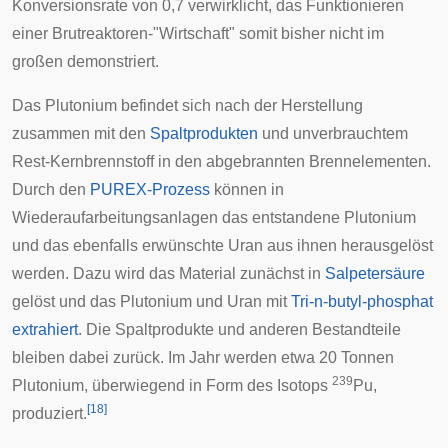
Konversionsrate
von 0,7 verwirklicht, das Funktionieren
einer Brutreaktoren-"Wirtschaft" somit bisher nicht im
großen demonstriert.
Das Plutonium befindet sich nach der Herstellung
zusammen mit den
Spaltprodukten
und unverbrauchtem
Rest-Kernbrennstoff in den abgebrannten Brennelementen.
Durch den
PUREX-Prozess
können in
Wiederaufarbeitungsanlagen
das entstandene Plutonium
und das ebenfalls erwünschte Uran aus ihnen herausgelöst
werden. Dazu wird das Material zunächst in
Salpetersäure
gelöst und das Plutonium und Uran mit
Tri-n-butyl-phosphat
extrahiert
. Die Spaltprodukte und anderen Bestandteile
bleiben dabei zurück. Im Jahr werden etwa 20 Tonnen
239
Plutonium, überwiegend in Form des Isotops
Pu,
[
18
]
produziert.