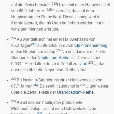
232
auf die Zwischenstufe
U, die mit einer Halbwertszeit
228
von 68,9 Jahren zu
Th zerfällt, das auf dem
Hauptstrang der Reihe liegt. Dieses Isotop wird in
Kernreaktoren, die mit Uran betrieben werden, nur in
winzigen Mengen erbrütet.
237
Pu
wandelt sich mit einer Halbwertszeit von
[
36
]
45,2 Tagen
zu 99,9958 % durch
Elektroneneinfang
237
in das Neptunium-Isotop
Np um, das der offizielle
Startpunkt der
Neptunium-Reihe
ist. Die restlichen
233
0,0042 % zerfallen durch α-Zerfall zu
Uran
U, das
ebenfalls über die Neptunium-Reihe zerfällt.
238
Pu
ist ein α-Strahler mit einer Halbwertszeit von
[
36
]
234
87,7 Jahren
. Es zerfällt zunächst in
U und weiter
über die Zerfallskette der
Uran-Radium-Reihe
.
239
Pu
ist das am häufigsten produzierte
Plutoniumisotop. Es hat eine Halbwertszeit von
[
36
]