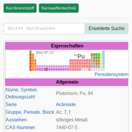
Kernbrennstoff
Kernwaffentechnik
Erweiterte Suche
Eigenschaften
6
2
[
Rn
] 5
f
7
s
Pu
94
Periodensystem
Allgemein
Name
,
Symbol
,
Plutonium, Pu, 94
Ordnungszahl
Serie
Actinoide
Gruppe
,
Periode
,
Block
Ac
,
7
,
f
Aussehen
silbriges Metall
CAS-Nummer
7440-07-5