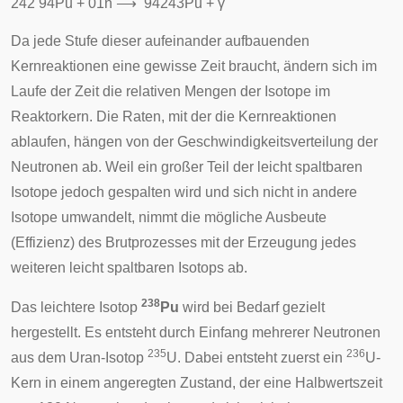
2
4
2
9
4
P
u
+
0
1
n
⟶
9
4
2
4
3
P
u
+
γ
Da jede Stufe dieser aufeinander aufbauenden
Kernreaktionen eine gewisse Zeit braucht, ändern sich im
Laufe der Zeit die relativen Mengen der Isotope im
Reaktorkern. Die Raten, mit der die Kernreaktionen
ablaufen, hängen von der Geschwindigkeitsverteilung der
Neutronen ab. Weil ein großer Teil der leicht spaltbaren
Isotope jedoch gespalten wird und sich nicht in andere
Isotope umwandelt, nimmt die mögliche Ausbeute
(Effizienz) des Brutprozesses mit der Erzeugung jedes
weiteren leicht spaltbaren Isotops ab.
238
Das leichtere Isotop
Pu
wird bei Bedarf gezielt
hergestellt. Es entsteht durch Einfang mehrerer Neutronen
235
236
aus dem Uran-Isotop
U. Dabei entsteht zuerst ein
U-
Kern in einem angeregten Zustand, der eine Halbwertszeit