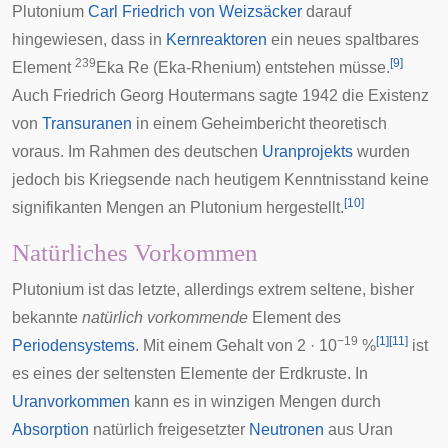
Plutonium
Carl Friedrich von Weizsäcker
darauf
hingewiesen, dass in
Kernreaktoren
ein neues spaltbares
239
[
9
]
Element
Eka Re (Eka-Rhenium) entstehen müsse.
Auch
Friedrich Georg Houtermans
sagte 1942 die Existenz
von
Transuranen
in einem Geheimbericht theoretisch
voraus. Im Rahmen des deutschen
Uranprojekts
wurden
jedoch bis Kriegsende nach heutigem Kenntnisstand keine
[
10
]
signifikanten Mengen an Plutonium hergestellt.
Natürliches Vorkommen
Plutonium ist das letzte, allerdings extrem seltene, bisher
bekannte
natürlich vorkommende
Element des
−19
[
1
]
[
11
]
Periodensystems
. Mit einem Gehalt von 2 · 10
%
ist
es eines der seltensten Elemente der Erdkruste. In
Uranvorkommen
kann es in winzigen Mengen durch
Absorption
natürlich freigesetzter
Neutronen
aus Uran