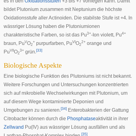
es in den
Oxidationsstufen
+3 bis +7 vorliegen kann. Damit
bildet Plutonium zusammen mit Neptunium die höchste
Oxidationsstufe aller Actinoiden. Die stabilste Stufe ist +4. In
wässriger Lösung haben die Plutoniumionen
3+
4+
charakteristische Farben, so ist das Pu
-Ion violett, Pu
V
+
VI
2+
braun, Pu
O
purpurfarben, Pu
O
orange und
2
2
VII
3+
[
33
]
Pu
O
grün.
2
Biologische Aspekte
Eine biologische Funktion des Plutoniums ist nicht bekannt.
Weitere Forschungen und Untersuchungen konzentrierten
sich auf mikrobielle Wechselwirkungen mit Plutonium, um
auf diesem Wege kontaminierte Deponien und
[
34
]
Umgebungen zu sanieren.
Enterobakterien
der Gattung
Citrobacter
können durch die
Phosphatase
aktivität in ihrer
Zellwand
Pu(IV) aus wässriger Lösung ausfällen und als
[
35
]
Lanthan-Phosphat-Komplex binden.