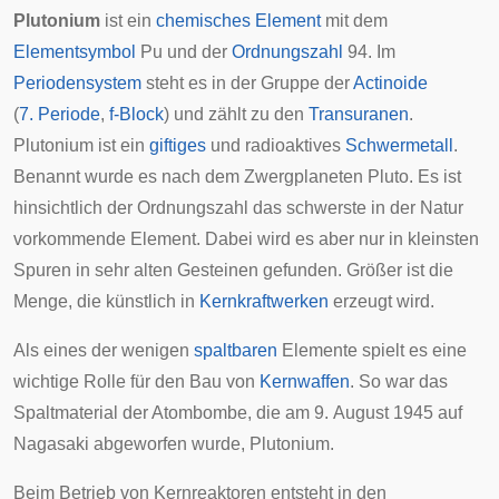
Plutonium
ist ein
chemisches Element
mit dem
Elementsymbol
Pu und der
Ordnungszahl
94. Im
Periodensystem
steht es in der Gruppe der
Actinoide
(
7. Periode
,
f-Block
) und zählt zu den
Transuranen
.
Plutonium ist ein
giftiges
und
radioaktives
Schwermetall
.
Benannt wurde es nach dem
Zwergplaneten
Pluto
. Es ist
hinsichtlich der Ordnungszahl das schwerste in der Natur
vorkommende Element. Dabei wird es aber nur in kleinsten
Spuren in sehr alten Gesteinen gefunden. Größer ist die
Menge, die künstlich in
Kernkraftwerken
erzeugt wird.
Als eines der wenigen
spaltbaren
Elemente spielt es eine
wichtige Rolle für den Bau von
Kernwaffen
. So war das
Spaltmaterial der Atombombe, die am 9. August 1945 auf
Nagasaki
abgeworfen wurde, Plutonium.
Beim Betrieb von Kernreaktoren entsteht in den