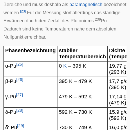
Bereiche und muss deshalb als
paramagnetisch
bezeichnet
[
23
]
werden.
Für die Messung stört allerdings das ständige
239
Erwärmen durch den Zerfall des Plutoniums
Pu.
Dadurch sind keine Temperaturen nahe dem absoluten
Nullpunkt erreichbar.
Phasenbezeichnung
stabiler
Dichte
Temperaturbereich
(Temper
[
25
]
α-Pu
0
K
– 395 K
19,77 g/
(293 K)
[
26
]
β-Pu
395 K – 479 K
17,7 g/c
(395 K)
[
27
]
γ-Pu
479 K – 592 K
17,14 g/
(479 K)
[
28
]
δ-Pu
592 K – 730 K
15,9 g/c
(592 K)
[
29
]
δ'-Pu
730 K – 749 K
16,0 g/c