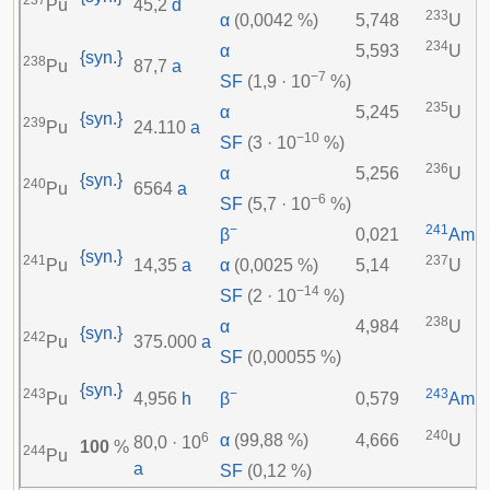
237
Pu
45,2
d
233
α
(0,0042 %)
5,748
U
234
α
5,593
U
{syn.}
238
Pu
87,7
a
−7
SF
(1,9 · 10
%)
235
α
5,245
U
{syn.}
239
Pu
24.110
a
−10
SF
(3 · 10
%)
236
α
5,256
U
{syn.}
240
Pu
6564
a
−6
SF
(5,7 · 10
%)
−
241
β
0,021
Am
{syn.}
241
237
Pu
14,35
a
α
(0,0025 %)
5,14
U
−14
SF
(2 · 10
%)
238
α
4,984
U
{syn.}
242
Pu
375.000
a
SF
(0,00055 %)
{syn.}
243
−
243
Pu
4,956
h
β
0,579
Am
240
6
α
(99,88 %)
4,666
U
80,0 · 10
100
%
244
Pu
a
SF
(0,12 %)