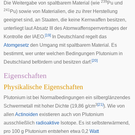
239
Die Weitergabe von spaltbarem Material (wie
Pu und
241
Pu) sowie von Materialien, die zu ihrer Herstellung
geeignet sind, an Staaten, die keine Kernwaffen besitzen,
unterliegt laut Absatz III des
Atomwaffensperrvertrages
der
[
19
]
Kontrolle der
IAEO
.
In Deutschland regelt das
Atomgesetz
den Umgang mit spaltbarem Material. Es
bestimmt, wer unter welchen Bedingungen Plutonium in
[
20
]
Deutschland befördern und besitzen darf.
Eigenschaften
Physikalische Eigenschaften
Plutonium ist bei
Normalbedingungen
ein silberglänzendes
3
[
21
]
Schwermetall mit hoher Dichte (19,86 g/cm
). Wie von
allen
Actinoiden
existieren auch von Plutonium
ausschließlich
radioaktive
Isotope. Es ist selbsterwärmend,
pro 100 g Plutonium entstehen etwa 0,2
Watt