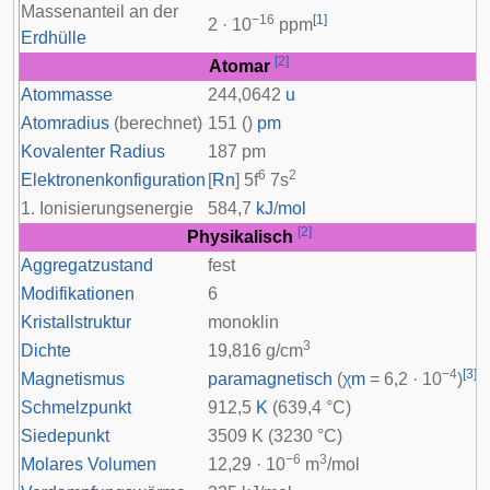
Massenanteil an der
−16
[
1
]
2 · 10
ppm
Erdhülle
[
2
]
Atomar
Atommasse
244,0642
u
Atomradius
(berechnet)
151 ()
pm
Kovalenter Radius
187 pm
6
2
Elektronenkonfiguration
[
Rn
] 5
f
7
s
1. Ionisierungsenergie
584,7
kJ
/
mol
[
2
]
Physikalisch
Aggregatzustand
fest
Modifikationen
6
Kristallstruktur
monoklin
3
Dichte
19,816 g/cm
−4
[
3
]
Magnetismus
paramagnetisch
(
χ
m
= 6,2 · 10
)
Schmelzpunkt
912,5
K
(639,4 °C)
Siedepunkt
3509 K (3230 °C)
−6
3
Molares Volumen
12,29 · 10
m
/mol