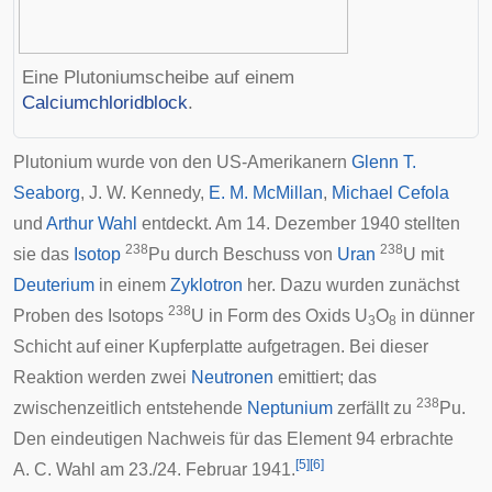
Eine Plutoniumscheibe auf einem
Calciumchloridblock
.
Plutonium wurde von den US-Amerikanern
Glenn T.
Seaborg
,
J. W. Kennedy
,
E. M. McMillan
,
Michael Cefola
und
Arthur Wahl
entdeckt. Am 14. Dezember 1940 stellten
238
238
sie das
Isotop
Pu durch Beschuss von
Uran
U mit
Deuterium
in einem
Zyklotron
her. Dazu wurden zunächst
238
Proben des Isotops
U in Form des Oxids
U
O
in dünner
3
8
Schicht auf einer Kupferplatte aufgetragen. Bei dieser
Reaktion werden zwei
Neutronen
emittiert; das
238
zwischenzeitlich entstehende
Neptunium
zerfällt zu
Pu.
Den eindeutigen Nachweis für das Element 94 erbrachte
[
5
]
[
6
]
A. C. Wahl am 23./24. Februar 1941.