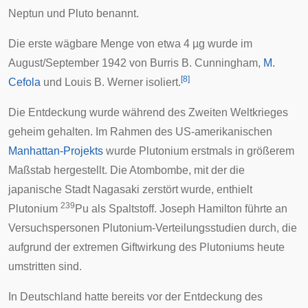
Neptun
und
Pluto
benannt.
Die erste wägbare Menge von etwa 4 µg wurde im
August/September 1942 von
Burris B. Cunningham
,
M.
[
8
]
Cefola
und
Louis B. Werner
isoliert.
Die Entdeckung wurde während des
Zweiten Weltkrieges
geheim gehalten. Im Rahmen des US-amerikanischen
Manhattan-Projekts
wurde Plutonium erstmals in größerem
Maßstab hergestellt. Die Atombombe, mit der die
japanische Stadt
Nagasaki
zerstört wurde, enthielt
239
Plutonium
Pu als Spaltstoff.
Joseph Hamilton
führte an
Versuchspersonen Plutonium-Verteilungsstudien durch, die
aufgrund der extremen Giftwirkung des Plutoniums heute
umstritten sind.
In Deutschland hatte bereits vor der Entdeckung des