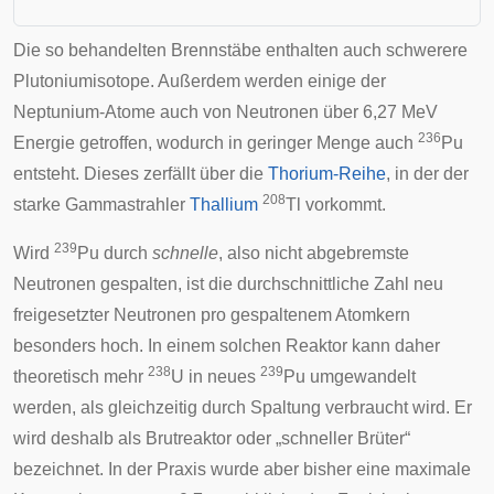
Die so behandelten Brennstäbe enthalten auch schwerere
Plutoniumisotope. Außerdem werden einige der
Neptunium-Atome auch von Neutronen über 6,27 MeV
236
Energie getroffen, wodurch in geringer Menge auch
Pu
entsteht. Dieses zerfällt über die
Thorium-Reihe
, in der der
208
starke Gammastrahler
Thallium
Tl vorkommt.
239
Wird
Pu durch
schnelle
, also nicht abgebremste
Neutronen gespalten, ist die durchschnittliche Zahl neu
freigesetzter Neutronen pro gespaltenem Atomkern
besonders hoch. In einem solchen Reaktor kann daher
238
239
theoretisch mehr
U in neues
Pu umgewandelt
werden, als gleichzeitig durch Spaltung verbraucht wird. Er
wird deshalb als
Brutreaktor
oder „schneller Brüter“
bezeichnet. In der Praxis wurde aber bisher eine maximale