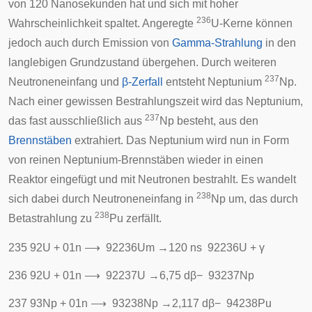
von 120
Nanosekunden
hat und sich mit hoher
236
Wahrscheinlichkeit spaltet. Angeregte
U-Kerne können
jedoch auch durch Emission von
Gamma-Strahlung
in den
langlebigen Grundzustand übergehen. Durch weiteren
237
Neutroneneinfang und
β-Zerfall
entsteht Neptunium
Np.
Nach einer gewissen Bestrahlungszeit wird das Neptunium,
237
das fast ausschließlich aus
Np besteht, aus den
Brennstäben
extrahiert. Das Neptunium wird nun in Form
von reinen Neptunium-Brennstäben wieder in einen
Reaktor eingefügt und mit Neutronen bestrahlt. Es wandelt
238
sich dabei durch Neutroneneinfang in
Np um, das durch
238
Betastrahlung zu
Pu zerfällt.
2
3
5
9
2
U
+
0
1
n
⟶
9
2
2
3
6
U
m
→
1
2
0
n
s
9
2
2
3
6
U
+
γ
2
3
6
9
2
U
+
0
1
n
⟶
9
2
2
3
7
U
→
6
,
7
5
d
β
−
9
3
2
3
7
N
p
2
3
7
9
3
N
p
+
0
1
n
⟶
9
3
2
3
8
N
p
→
2
,
1
1
7
d
β
−
9
4
2
3
8
P
u