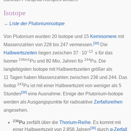
Isotope
→
Liste der Plutoniumisotope
Von Plutonium wurden 20 Isotope und 15
Kernisomere
mit
[
36
]
Massenzahlen von 228 bis 247 vermessen.
Die
−12
Halbwertszeiten
liegen zwischen 37 · 10
s für das
236
m
1
244
Isomer
Pu und 80 Mio. Jahren für
Pu. Die
langlebigsten Isotope mit Halbwertszeiten größer als
11 Tagen haben Massenzahlen zwischen 236 und 244. Das
243
Isotop
Pu ist mit einer Halbwertszeit von weniger als 5
[
36
]
Stunden
eine Ausnahme. Einige der Plutonium-Isotope
werden als Ausgangspunkte für radioaktive
Zerfallsreihen
angesehen.
236
Pu
zerfällt über die
Thorium-Reihe
. Es kommt mit
[
36
]
einer Halbwertszeit von 2,858 Jahren
durch
α-Zerfall