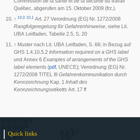
Commission de la santé et de la sécurité du travail
Québec, abgerufen am
15. Oktober 2009
(frz.).
10,0
10,1
↑
Art. 27 Verordnung (EG) Nr. 1272/2008
Rangfolgeregelung für Gefahrenhinweise
, siehe Lit.
UBA Leitfaden, Tabelle 2.5, S. 20
↑
Muster nach Lit. UBA Leitfaden, S. 66; in Bezug auf
GHS 1.4.10.5.2
Information required on a GHS label
und Annex 6
Examples of arrangements of the GHS
label elements
(
pdf
,
UNECE
); Verordnung (EG) Nr.
1272/2008 TITEL III
Gefahrenkommunikation durch
Kennzeichnung
Kap. 1
Inhalt des
Kennzeichnungsetiketts
Art. 17 ff
Quick links