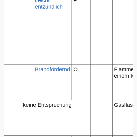
Leicht-
F
entzündlich
Brandfördernd
O
Flamme 
einem Kr
keine Entsprechung
Gasflasc