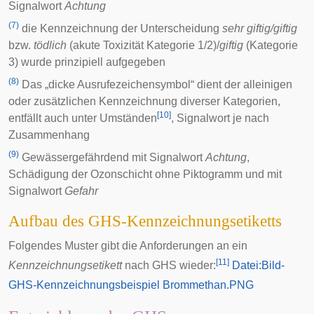
Signalwort
Achtung
(7)
die Kennzeichnung der Unterscheidung
sehr giftig/giftig
bzw.
tödlich
(akute Toxizität Kategorie 1/2)/
giftig
(Kategorie
3) wurde prinzipiell aufgegeben
(8)
Das „dicke Ausrufezeichensymbol“ dient der alleinigen
oder zusätzlichen Kennzeichnung diverser Kategorien,
[
10
]
entfällt auch unter Umständen
, Signalwort je nach
Zusammenhang
(9)
Gewässergefährdend mit Signalwort
Achtung
,
Schädigung der Ozonschicht
ohne Piktogramm und mit
Signalwort
Gefahr
Aufbau des GHS-Kennzeichnungsetiketts
Folgendes Muster gibt die Anforderungen an ein
[
11
]
Kennzeichnungsetikett
nach GHS wieder:
Datei:Bild-
GHS-Kennzeichnungsbeispiel Brommethan.PNG