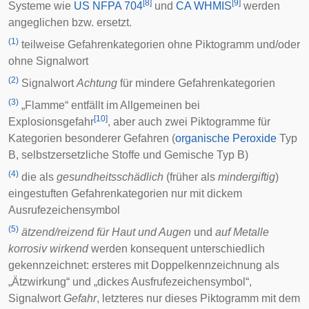
[
8
]
[
9
]
Systeme wie
US NFPA 704
und
CA WHMIS
werden
angeglichen bzw. ersetzt.
(1)
teilweise Gefahrenkategorien ohne Piktogramm und/oder
ohne Signalwort
(2)
Signalwort
Achtung
für mindere Gefahrenkategorien
(3)
„Flamme“ entfällt im Allgemeinen bei
[
10
]
Explosionsgefahr
, aber auch zwei Piktogramme für
Kategorien besonderer Gefahren (
organische Peroxide
Typ
B,
selbstzersetzliche
Stoffe und Gemische Typ B)
(4)
die als
gesundheitsschädlich
(früher als
mindergiftig
)
eingestuften Gefahrenkategorien nur mit dickem
Ausrufezeichensymbol
(5)
ätzend/reizend für Haut und Augen
und
auf Metalle
korrosiv wirkend
werden konsequent unterschiedlich
gekennzeichnet: ersteres mit Doppelkennzeichnung als
„Ätzwirkung“ und „dickes Ausfrufezeichensymbol“,
Signalwort
Gefahr
, letzteres nur dieses Piktogramm mit dem