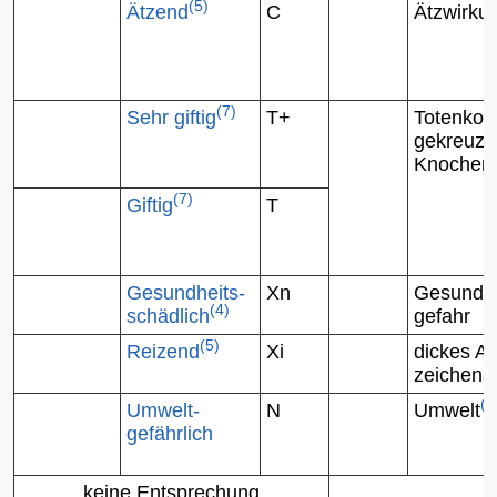
(5)
Ätzend
C
Ätzwirku
(7)
Sehr giftig
T+
Totenkopf
gekreuzt
Knochen
(7)
Giftig
T
Gesundheits-
Xn
Gesundhe
(4)
schädlich
gefahr
(5)
Reizend
Xi
dickes Au
zeichens
(1
Umwelt-
N
Umwelt
gefährlich
keine Entsprechung