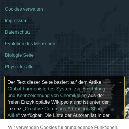
Cookies verwalten
Impressum
Datenschutz
Evolution des Menschen
Biologie Seite
Physik für alle
Der Text dieser Seite basiert auf dem Artikel
Global harmonisiertes System zur Einstufung
und Kennzeichnung von Chemikalien
aus der
freien Enzyklopädie Wikipedia und ist unter der
Lizenz
„Creative Commons Attribution/Share
Alike“
verfügbar. Die Liste der Autoren ist in der
Wikipedia unter dieser
Seite
verfügbar, der
Wir verwenden Cookies für grundlegende Funktionen,
Artikel kann
hier
bearbeitet werden.