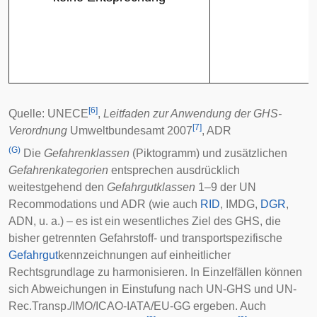
[
6
]
Quelle: UNECE
,
Leitfaden zur Anwendung der GHS-
[
7
]
Verordnung
Umweltbundesamt 2007
, ADR
(G)
Die
Gefahrenklassen
(Piktogramm) und zusätzlichen
Gefahrenkategorien
entsprechen ausdrücklich
weitestgehend den
Gefahrgutklassen
1–9 der UN
Recommodations und ADR (wie auch
RID
,
IMDG
,
DGR
,
ADN
, u. a.) – es ist ein wesentliches Ziel des GHS, die
bisher getrennten Gefahrstoff- und transportspezifische
Gefahrgut
kennzeichnungen auf einheitlicher
Rechtsgrundlage zu harmonisieren. In Einzelfällen können
sich Abweichungen in Einstufung nach UN-GHS und UN-
Rec.Transp./
IMO
/
ICAO
-
IATA
/EU-GG ergeben. Auch