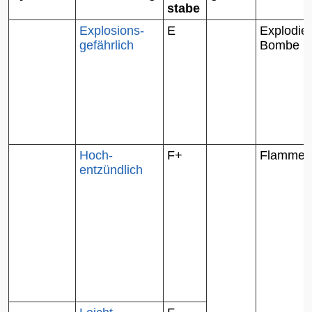
stabe
Explosions-
E
Explodie
gefährlich
Bombe
Hoch-
F+
Flamme
entzündlich