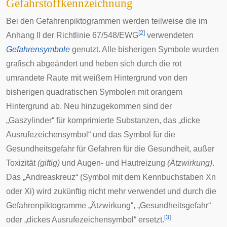
Gefahrstoffkennzeichnung
Bei den Gefahrenpiktogrammen werden teilweise die im
[
2
]
Anhang II der Richtlinie 67/548/EWG
verwendeten
Gefahrensymbole
genutzt. Alle bisherigen Symbole wurden
grafisch abgeändert und heben sich durch die rot
umrandete Raute mit weißem Hintergrund von den
bisherigen quadratischen Symbolen mit orangem
Hintergrund ab. Neu hinzugekommen sind der
„Gaszylinder“ für komprimierte Substanzen, das „
dicke
Ausrufezeichensymbol
“ und das Symbol für die
Gesundheitsgefahr
für Gefahren für die Gesundheit, außer
Toxizität
(giftig)
und Augen- und Hautreizung
(Ätzwirkung)
.
Das „
Andreaskreuz
“ (Symbol mit dem Kennbuchstaben Xn
oder Xi) wird zukünftig nicht mehr verwendet und durch die
Gefahrenpiktogramme „Ätzwirkung“, „Gesundheitsgefahr“
[
3
]
oder „dickes Ausrufezeichensymbol“ ersetzt.