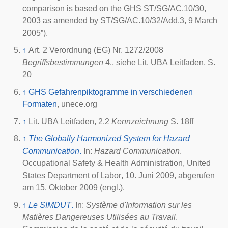
comparison is based on the GHS ST/SG/AC.10/30,
2003 as amended by ST/SG/AC.10/32/Add.3, 9 March
2005”
).
↑
Art. 2 Verordnung (EG) Nr. 1272/2008
Begriffsbestimmungen
4., siehe Lit. UBA Leitfaden, S.
20
↑
GHS Gefahrenpiktogramme in verschiedenen
Formaten
, unece.org
↑
Lit. UBA Leitfaden, 2.2
Kennzeichnung
S. 18ff
↑
The Globally Harmonized System for Hazard
Communication
.
In:
Hazard Communication
.
Occupational Safety & Health Administration,
United
States Department of Labor
,
10. Juni 2009
, abgerufen
am
15. Oktober 2009
(engl.).
↑
Le SIMDUT
.
In:
Système d'Information sur les
Matières Dangereuses Utilisées au Travail
.