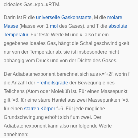
c
Ideales Gas
=
κ
p
ρ
=
κ
R
T
M
.
Darin ist
R
die
universelle Gaskonstante
,
M
die
molare
Masse
(Masse von 1
mol
des Gases), und
T
die
absolute
Temperatur
. Für feste Werte
M
und
κ
, also für ein
gegebenes ideales Gas, hängt die Schallgeschwindigkeit
nur von der Temperatur ab, sie ist insbesondere nicht
abhängig vom Druck und von der Dichte des Gases.
Der
Adiabatenexponent
berechnet sich aus
κ
=
f
+
2
f
, worin
f
die Anzahl der
Freiheitsgrade
der Bewegung eines
Teilchens (Atom oder Molekül) ist. Für einen
Massepunkt
gilt
f
=
3
, für eine starre
Hantel
aus zwei Massepunkten
f
=
5
,
für einen
starren Körper
f
=
6
. Für jede mögliche
Grundschwingung erhöht sich
f
um zwei. Der
Adiabatenexponent kann also nur folgende Werte
annehmen: