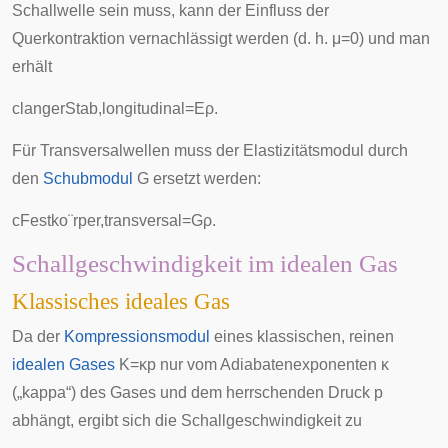
Schallwelle sein muss, kann der Einfluss der
Querkontraktion vernachlässigt werden (d. h.
μ
=
0
) und man
erhält
c
l
a
n
g
e
r
S
t
a
b
,
l
o
n
g
i
t
u
d
i
n
a
l
=
E
ρ
.
Für Transversalwellen muss der Elastizitätsmodul durch
den
Schubmodul
G
ersetzt werden:
c
F
e
s
t
k
o
¨
r
p
e
r
,
t
r
a
n
s
v
e
r
s
a
l
=
G
ρ
.
Schallgeschwindigkeit im idealen Gas
Klassisches ideales Gas
Da der
Kompressionsmodul
eines klassischen, reinen
idealen Gases
K
=
κ
p
nur vom
Adiabatenexponenten
κ
(„
kappa
“) des Gases und dem herrschenden Druck
p
abhängt, ergibt sich die Schallgeschwindigkeit zu