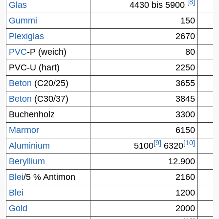
[
8
]
Glas
4430 bis 5900
Gummi
150
Plexiglas
2670
PVC
-P (weich)
80
PVC-U (hart)
2250
Beton
(C20/25)
3655
Beton
(C30/37)
3845
Buchenholz
3300
Marmor
6150
[
9
]
[
10
]
Aluminium
5100
6320
Beryllium
12.900
Blei
/5 % Antimon
2160
Blei
1200
Gold
2000