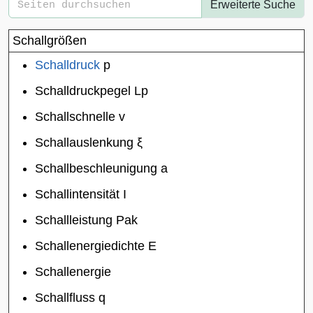
Erweiterte Suche
Schallgrößen
Schalldruck
p
Schalldruckpegel
L
p
Schallschnelle
v
Schallauslenkung
ξ
Schallbeschleunigung
a
Schallintensität
I
Schallleistung
P
a
k
Schallenergiedichte
E
Schallenergie
Schallfluss
q