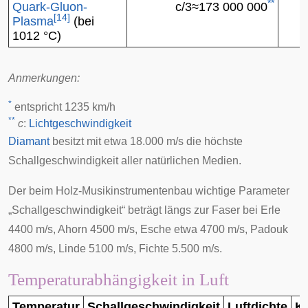
**
Quark-Gluon-
c
/
3
≈
173 000 000
[
14
]
Plasma
(bei
1
0
1
2
°C)
Anmerkungen:
*
entspricht 1235 km/h
**
c
:
Lichtgeschwindigkeit
Diamant
besitzt mit etwa 18.000 m/s die höchste
Schallgeschwindigkeit aller natürlichen Medien.
Der beim Holz-Musikinstrumentenbau wichtige Parameter
„Schallgeschwindigkeit“ beträgt längs zur Faser bei Erle
4400 m/s, Ahorn 4500 m/s, Esche etwa 4700 m/s, Padouk
4800 m/s, Linde 5100 m/s, Fichte 5.500 m/s.
Temperaturabhängigkeit in Luft
Temperatur
Schallgeschwindigkeit
Luftdichte
K