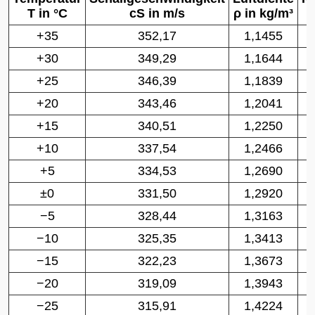
T
in °C
c
S
in m/s
ρ
in kg/m³
+35
352,17
1,1455
+30
349,29
1,1644
+25
346,39
1,1839
+20
343,46
1,2041
+15
340,51
1,2250
+10
337,54
1,2466
+5
334,53
1,2690
±0
331,50
1,2920
−5
328,44
1,3163
−10
325,35
1,3413
−15
322,23
1,3673
−20
319,09
1,3943
−25
315,91
1,4224