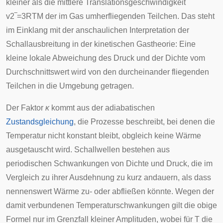
kleiner als die mittlere Translationsgeschwindigkeit
v
2
‾
=
3
R
T
M
der im Gas umherfliegenden Teilchen. Das steht
im Einklang mit der anschaulichen Interpretation der
Schallausbreitung in der kinetischen Gastheorie: Eine
kleine lokale Abweichung des Druck und der Dichte vom
Durchschnittswert wird von den durcheinander fliegenden
Teilchen in die Umgebung getragen.
Der Faktor
κ
kommt aus der adiabatischen
Zustandsgleichung
, die Prozesse beschreibt, bei denen die
Temperatur nicht konstant bleibt, obgleich keine Wärme
ausgetauscht wird. Schallwellen bestehen aus
periodischen Schwankungen von Dichte und Druck, die im
Vergleich zu ihrer Ausdehnung zu kurz andauern, als dass
nennenswert Wärme zu- oder abfließen könnte. Wegen der
damit verbundenen Temperaturschwankungen gilt die obige
Formel nur im Grenzfall kleiner Amplituden, wobei für
T
die