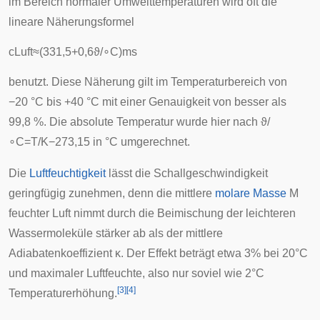
im Bereich normaler Umwelttemperaturen wird oft die
lineare Näherungsformel
c
L
u
f
t
≈
(
3
3
1
,
5
+
0
,
6
ϑ
/
∘
C
)
m
s
benutzt. Diese Näherung gilt im Temperaturbereich von
−20 °C bis +40 °C mit einer Genauigkeit von besser als
99,8 %. Die absolute Temperatur wurde hier nach
ϑ
/
∘
C
=
T
/
K
−
2
7
3
,
1
5
in °C umgerechnet.
Die
Luftfeuchtigkeit
lässt die Schallgeschwindigkeit
geringfügig zunehmen, denn die mittlere
molare Masse
M
feuchter Luft nimmt durch die Beimischung der leichteren
Wassermoleküle stärker ab als der mittlere
Adiabatenkoeffizient
κ
. Der Effekt beträgt etwa 3% bei 20°C
und maximaler Luftfeuchte, also nur soviel wie 2°C
[
3
]
[
4
]
Temperaturerhöhung.