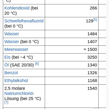
°C)
Kohlendioxid
(bei
266
20 °C)
[
5
]
Schwefelhexafluorid
129
(bei 0 °C)
Wasser
1484
Wasser
(bei 0 °C)
1407
Meerwasser
≈ 1500
Eis
(bei −4 °C)
3250
[
6
]
Öl
(SAE 20/30)
1340
Benzol
1326
Ethylalkohol
1168
2,5 molare
1540
Natriumchlorid
-
Lösung (bei 25 °C)
[
7
]