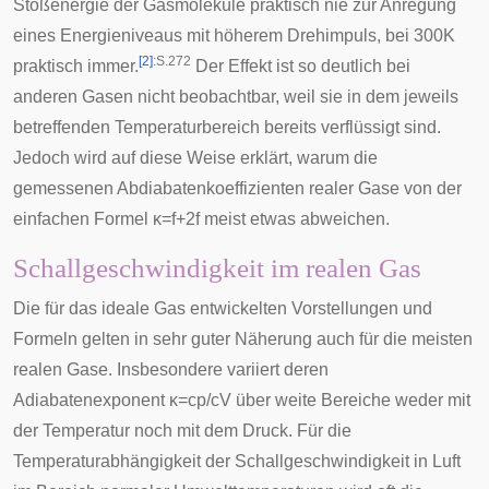
Stoßenergie der Gasmoleküle praktisch nie zur Anregung
eines Energieniveaus mit höherem Drehimpuls, bei 300K
[
2
]
:S.272
praktisch immer.
Der Effekt ist so deutlich bei
anderen Gasen nicht beobachtbar, weil sie in dem jeweils
betreffenden Temperaturbereich bereits verflüssigt sind.
Jedoch wird auf diese Weise erklärt, warum die
gemessenen Abdiabatenkoeffizienten realer Gase von der
einfachen Formel
κ
=
f
+
2
f
meist etwas abweichen.
Schallgeschwindigkeit im realen Gas
Die für das ideale Gas entwickelten Vorstellungen und
Formeln gelten in sehr guter Näherung auch für die meisten
realen Gase. Insbesondere variiert deren
Adiabatenexponent
κ
=
c
p
/
c
V
über weite Bereiche weder mit
der Temperatur noch mit dem Druck. Für die
Temperaturabhängigkeit der Schallgeschwindigkeit in Luft