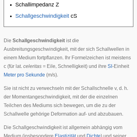
Schallimpedanz
Z
Schallgeschwindigkeit
c
S
Die
Schallgeschwindigkeit
ist die
Ausbreitungsgeschwindigkeit
, mit der sich
Schallwellen
in
einem Medium fortpflanzen. Ihr Formelzeichen ist meistens
c
(für lat.
celeritas
= Eile, Schnelligkeit) und ihre
SI
-Einheit
Meter pro Sekunde
(m/s).
Sie ist nicht zu verwechseln mit der
Schallschnelle
v
, d. h.
der Momentangeschwindigkeit, mit der die einzelnen
Teilchen des Mediums sich bewegen, um die zu der
Schallwelle gehörige Deformation auf- und abzubauen.
Die Schallgeschwindigkeit ist allgemein abhängig vom
Medium (insbesondere
Elastizität
und
Dichte
) und seiner