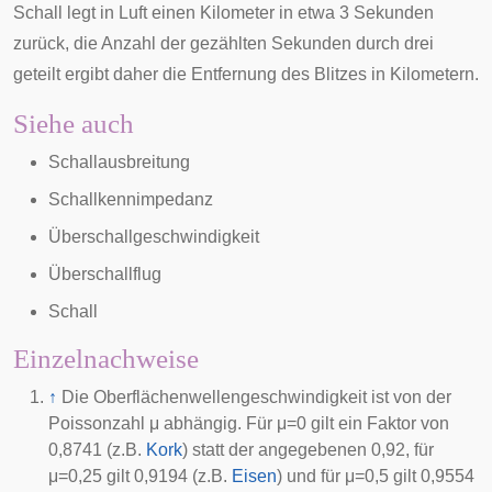
Schall legt in Luft einen Kilometer in etwa 3 Sekunden
zurück, die Anzahl der gezählten Sekunden durch drei
geteilt ergibt daher die Entfernung des Blitzes in Kilometern.
Siehe auch
Schallausbreitung
Schallkennimpedanz
Überschallgeschwindigkeit
Überschallflug
Schall
Einzelnachweise
↑
Die Oberflächenwellengeschwindigkeit ist von der
Poissonzahl
μ
abhängig. Für
μ
=
0
gilt ein Faktor von
0,8741 (z.B.
Kork
) statt der angegebenen 0,92, für
μ
=
0
,
2
5
gilt 0,9194 (z.B.
Eisen
) und für
μ
=
0
,
5
gilt 0,9554