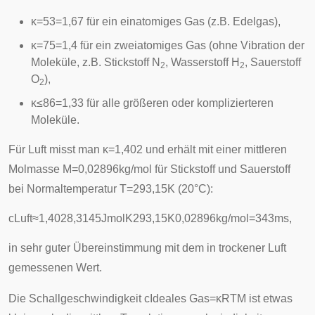
κ
=
5
3
=
1
,
6
7
für ein einatomiges Gas (z.B. Edelgas),
κ
=
7
5
=
1
,
4
für ein zweiatomiges Gas (ohne Vibration der
Moleküle, z.B. Stickstoff N
, Wasserstoff H
, Sauerstoff
2
2
O
),
2
κ
≤
8
6
=
1
,
3
3
für alle größeren oder komplizierteren
Moleküle.
Für Luft misst man
κ
=
1
,
4
0
2
und erhält mit einer mittleren
Molmasse
M
=
0
,
0
2
8
9
6
k
g
/
m
o
l
für Stickstoff und Sauerstoff
bei Normaltemperatur
T
=
2
9
3
,
1
5
K
(20°C):
c
Luft
≈
1
,
4
0
2
8
,
3
1
4
5
J
m
o
l
K
2
9
3
,
1
5
K
0
,
0
2
8
9
6
k
g
/
m
o
l
=
3
4
3
m
s
,
in sehr guter Übereinstimmung mit dem in trockener Luft
gemessenen Wert.
Die Schallgeschwindigkeit
c
Ideales Gas
=
κ
R
T
M
ist etwas