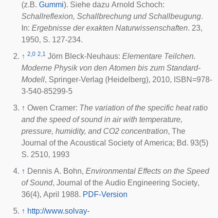
(z.B.
Gummi
). Siehe dazu
Arnold Schoch:
Schallreflexion, Schallbrechung und Schallbeugung
.
In:
Ergebnisse der exakten Naturwissenschaften
. 23,
1950
, S. 127-234.
2,0
2,1
↑
Jörn Bleck-Neuhaus:
Elementare Teilchen.
Moderne Physik von den Atomen bis zum Standard-
Modell
, Springer-Verlag (Heidelberg), 2010, ISBN=978-
3-540-85299-5
↑
Owen Cramer:
The variation of the specific heat ratio
and the speed of sound in air with temperature,
pressure, humidity, and CO2 concentration
, The
Journal of the Acoustical Society of America; Bd. 93(5)
S. 2510, 1993
↑
Dennis A. Bohn,
Environmental Effects on the Speed
of Sound
, Journal of the
Audio Engineering Society
,
36(4), April 1988.
PDF-Version
↑
http://www.solvay-