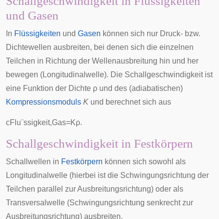
Schallgeschwindigkeit in Flüssigkeiten
und Gasen
In
Flüssigkeiten
und
Gasen
können sich nur Druck- bzw.
Dichtewellen ausbreiten, bei denen sich die einzelnen
Teilchen in Richtung der Wellenausbreitung hin und her
bewegen (
Longitudinalwelle
). Die Schallgeschwindigkeit ist
eine Funktion der Dichte
ρ
und des (
adiabatischen
)
Kompressionsmoduls
K
und berechnet sich aus
c
F
l
u
¨
s
s
i
g
k
e
i
t
,
G
a
s
=
K
ρ
.
Schallgeschwindigkeit in Festkörpern
Schallwellen in
Festkörpern
können sich sowohl als
Longitudinalwelle
(hierbei ist die Schwingungsrichtung der
Teilchen parallel zur Ausbreitungsrichtung) oder als
Transversalwelle
(Schwingungsrichtung senkrecht zur
Ausbreitungsrichtung) ausbreiten.