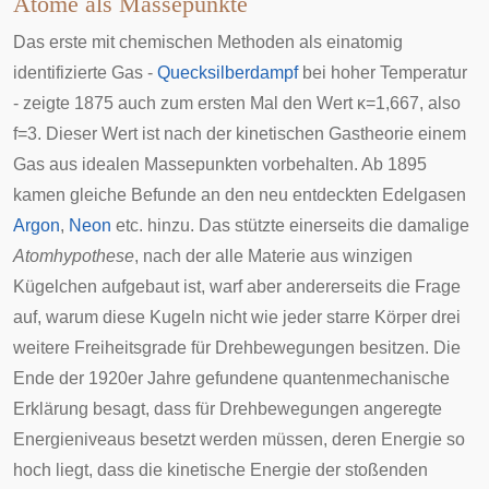
Atome als Massepunkte
Das erste mit chemischen Methoden als einatomig
identifizierte Gas -
Quecksilberdampf
bei hoher Temperatur
- zeigte 1875 auch zum ersten Mal den Wert
κ
=
1
,
6
6
7
, also
f
=
3
. Dieser Wert ist nach der kinetischen Gastheorie einem
Gas aus idealen Massepunkten vorbehalten. Ab 1895
kamen gleiche Befunde an den neu entdeckten Edelgasen
Argon
,
Neon
etc. hinzu. Das stützte einerseits die damalige
Atomhypothese
, nach der alle Materie aus winzigen
Kügelchen aufgebaut ist, warf aber andererseits die Frage
auf, warum diese Kugeln nicht wie jeder starre Körper drei
weitere Freiheitsgrade für Drehbewegungen besitzen. Die
Ende der 1920er Jahre gefundene quantenmechanische
Erklärung besagt, dass für Drehbewegungen angeregte
Energieniveaus besetzt werden müssen, deren Energie so
hoch liegt, dass die kinetische Energie der stoßenden