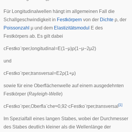
Für Longitudinalwellen hängt im allgemeinen Fall die
Schallgeschwindigkeit in
Festkörpern
von der
Dichte
ρ
, der
Poissonzahl
μ
und dem
Elastizitätsmodul
E
des
Festkörpers ab. Es gilt dabei
c
F
e
s
t
k
o
¨
r
p
e
r
,
l
o
n
g
i
t
u
d
i
n
a
l
=
E
(
1
−
μ
)
ρ
(
1
−
μ
−
2
μ
2
)
und
c
F
e
s
t
k
o
¨
r
p
e
r
,
t
r
a
n
s
v
e
r
s
a
l
=
E
2
ρ
(
1
+
μ
)
sowie für eine Oberflächenwelle auf einem ausgedehnten
Festkörper (
Rayleigh-Welle
)
[
1
]
c
F
e
s
t
k
o
¨
r
p
e
r
,
O
b
e
r
f
l
a
¨
c
h
e
≈
0
,
9
2
⋅
c
F
e
s
t
k
o
¨
r
p
e
r
,
t
r
a
n
s
v
e
r
s
a
l
Im Spezialfall eines langen Stabes, wobei der Durchmesser
des Stabes deutlich kleiner als die Wellenlänge der