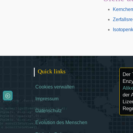
Kernche
Zerfallsr
Isotopenk
Quick links
Der 
Enzy
Cookies verwalten
Alik
der 
Impressum
Lize
Rege
Datenschutz
Evolution des Menschen