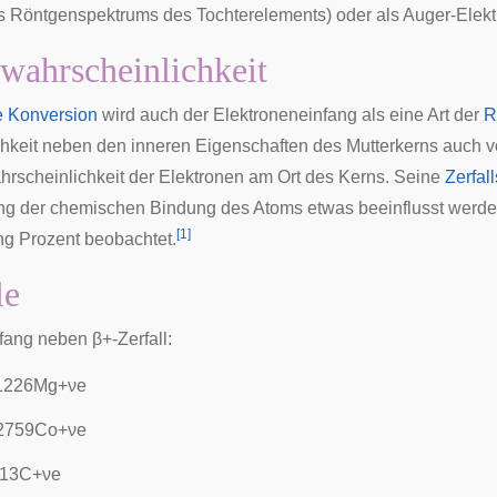
es Röntgenspektrums des Tochterelements) oder als
Auger-Elekt
swahrscheinlichkeit
e Konversion
wird auch der Elektroneneinfang als eine Art der
R
hkeit neben den inneren Eigenschaften des Mutterkerns auch vo
hrscheinlichkeit der Elektronen am Ort des Kerns. Seine
Zerfal
g der chemischen Bindung des Atoms etwas beeinflusst werde
[
1
]
g Prozent beobachtet.
le
nfang neben
β
+
-Zerfall:
1
2
2
6
M
g
+
ν
e
2
7
5
9
C
o
+
ν
e
1
3
C
+
ν
e