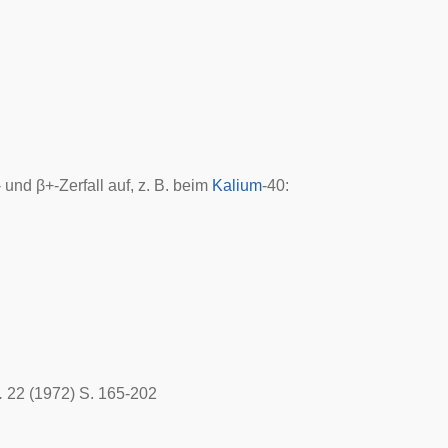
- und
β
+
-Zerfall auf, z. B. beim
Kalium
-40:
.
22 (1972) S. 165-202