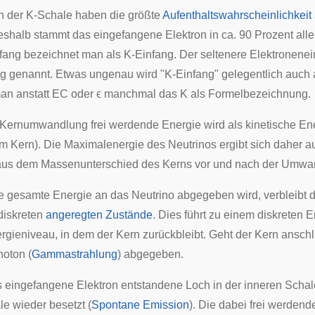
n der
K-Schale
haben die größte
Aufenthaltswahrscheinlichkeit
shalb stammt das eingefangene Elektron in ca. 90 Prozent alle
fang bezeichnet man als K-Einfang. Der seltenere Elektronene
g genannt. Etwas ungenau wird "K-Einfang" gelegentlich auch 
man anstatt EC oder
ϵ
manchmal das K als Formelbezeichnung.
 Kernumwandlung frei werdende Energie wird als
kinetische En
 im Kern). Die Maximalenergie des Neutrinos ergibt sich daher 
us dem Massenunterschied des Kerns vor und nach der Umwa
e gesamte Energie an das Neutrino abgegeben wird, verbleibt 
diskreten
angeregten Zustände
. Dies führt zu einem diskreten 
gieniveau, in dem der Kern zurückbleibt. Geht der Kern anschl
hoton (
Gammastrahlung
) abgegeben.
 eingefangene Elektron entstandene Loch in der inneren Schale 
e wieder besetzt (
Spontane Emission
). Die dabei frei werdend