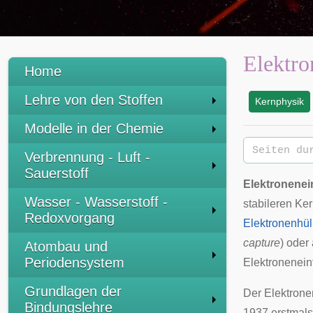
Elektro
Home
Lehre von den Stoffen
Kernphysik
:
Modelle in der Chemie
Verbrennung - Luft -
Sauerstoff
Elektronenei
Wasser - Wasserstoff -
stabileren Ke
Redoxvorgang
Elektronenhül
capture
) oder
Atombau und
Periodensystem
Elektronenein
Grundlagen der
Der Elektron
Bindungslehre
1937 erstmal