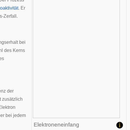
aktivität
. Er
-Zerfall.
ngserhalt bei
hl des Kerns
es
enz der
t zusätzlich
Elektron
er bei jedem
Elektroneneinfang