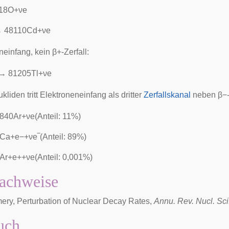
1
8
O
+
ν
e
→
4
8
1
1
0
C
d
+
ν
e
neinfang, kein
β
+
-Zerfall:
→
8
1
2
0
5
T
l
+
ν
e
kliden tritt Elektroneneinfang als dritter
Zerfallskanal
neben
β
−
8
4
0
A
r
+
ν
e
(
A
n
t
e
i
l
:
1
1
%
)
C
a
+
e
−
+
ν
e
‾
(
A
n
t
e
i
l
:
8
9
%
)
A
r
+
e
+
+
ν
e
(
A
n
t
e
i
l
:
0
,
0
0
1
%
)
achweise
mery, Perturbation of Nuclear Decay Rates,
Annu. Rev. Nucl. Sci
uch