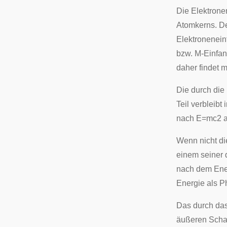
Die Elektrone
Atomkerns. De
Elektronenein
bzw. M-Einfan
daher findet 
Die durch die
Teil verbleibt
nach
E
=
m
c
2
a
Wenn nicht di
einem seiner
nach dem Ener
Energie als P
Das durch das
äußeren Schal