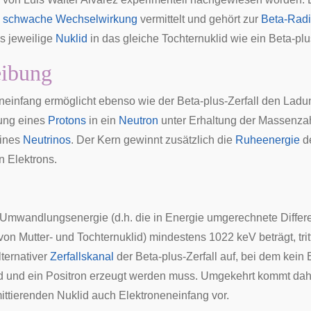
e
schwache Wechselwirkung
vermittelt und gehört zur
Beta-Radio
s jeweilige
Nuklid
in das gleiche Tochternuklid wie ein Beta-plus
eibung
neinfang ermöglicht ebenso wie der Beta-plus-Zerfall den Ladu
ung eines
Protons
in ein
Neutron
unter Erhaltung der Massenza
ines
Neutrinos
. Der Kern gewinnt zusätzlich die
Ruheenergie
d
 Elektrons.
Umwandlungsenergie (d.h. die in Energie umgerechnete Differ
von Mutter- und Tochternuklid) mindestens 1022 keV beträgt, trit
lternativer
Zerfallskanal
der Beta-plus-Zerfall auf, bei dem kein 
rd und ein Positron erzeugt werden muss. Umgekehrt kommt dah
ittierenden Nuklid auch Elektroneneinfang vor.