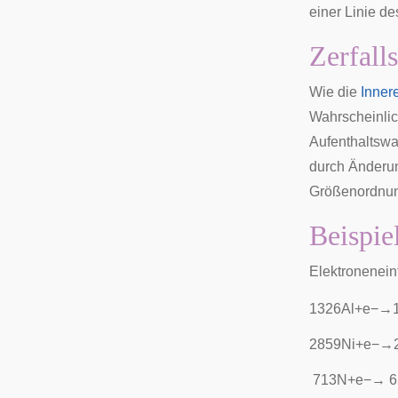
einer Linie d
Zerfall
Wie die
Inner
Wahrscheinlic
Aufenthaltswa
durch Änderun
Größenordnun
Beispie
Elektronenei
1
3
2
6
A
l
+
e
−
→
2
8
5
9
N
i
+
e
−
→
7
1
3
N
+
e
−
→
6