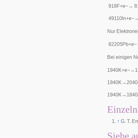
9
1
8
F
+
e
−
→
8
4
9
1
1
0
I
n
+
e
−
Nur Elektrone
8
2
2
0
5
P
b
+
e
−
Bei einigen Nu
1
9
4
0
K
+
e
−
→
1
1
9
4
0
K
→
2
0
4
0
1
9
4
0
K
→
1
8
4
0
Einzeln
↑
G. T. E
Siehe a