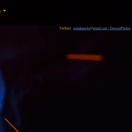
n
n
Titelbild:
tsunikpavlo@gmail.com / DepositPhotos