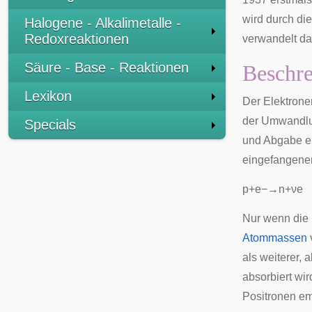
wird durch di
Halogene - Alkalimetalle -
Redoxreaktionen
verwandelt da
Säure - Base - Reaktionen
Beschr
Lexikon
Der Elektrone
der Umwandl
Specials
und Abgabe e
eingefangenen
p
+
e
−
→
n
+
ν
e
Nur wenn die 
Atommassen
als weiterer, a
absorbiert wi
Positronen em