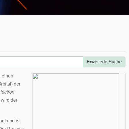
Erweiterte Suche
n einen
bital) der
electron
 wird der
gt und ist
Der Prozess