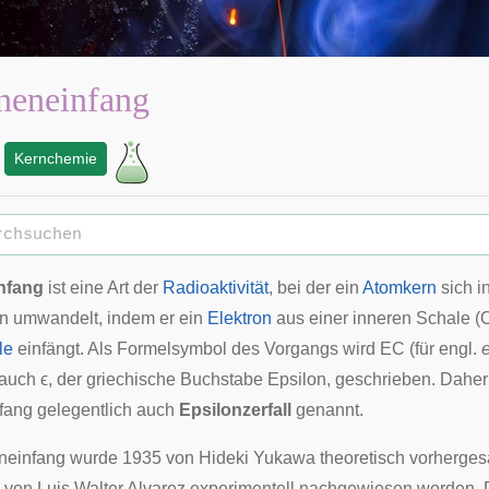
neneinfang
Kernchemie
nfang
ist eine Art der
Radioaktivität
, bei der ein
Atomkern
sich i
rn umwandelt, indem er ein
Elektron
aus einer inneren Schale (Or
le
einfängt. Als Formelsymbol des Vorgangs wird EC (für engl.
 auch
ϵ
, der griechische Buchstabe Epsilon, geschrieben. Daher
fang gelegentlich auch
Epsilonzerfall
genannt.
eneinfang wurde 1935 von
Hideki Yukawa
theoretisch vorhergesa
s von
Luis Walter Alvarez
experimentell nachgewiesen worden. 