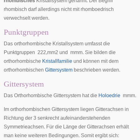
rhombisches
Kristallsystem genannt. Der Begriff
rhombisch darf allerdings nicht mit rhomboedrisch
verwechselt werden.
Punktgruppen
Das orthorhombische Kristallsystem umfasst die
Punktgruppen
2
2
2
,
m
m
2
und
m
m
m
. Sie bilden die
orthorhombische
Kristallfamilie
und können mit dem
orthorhombischen
Gittersystem
beschrieben werden.
Gittersystem
Das Orthorhombische Gittersystem hat die
Holoedrie
m
m
m
.
Im orthorhombischen Gittersystem liegen Gitterachsen in
Richtung der 3 senkrecht aufeinanderstehenden
Symmetrieachsen. Für die Länge der Gitterachsen erhält
man keine weiteren Bedingungen. Somit ergibt sich: