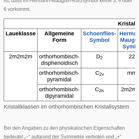
ist, dass im Hermann-Mauguin-Kurzsymbol keine 3, 4 oder
6 vorkommt.
Kristall
Laueklasse
Allgemeine
Schoenflies-
Herman
Form
Symbol
Maugui
Symb
2
m
2
m
2
m
orthorhombisch-
D
2
2
2
2
disphenoidisch
orthorhombisch-
C
m
m
2v
pyramidal
orthorhombisch-
C
2
m
2
m
2h
dipyramidal
Kristallklassen im orthorhombischen Kristallsystem
Bei den Angaben zu den physikalischen Eigenschaften
bedeutet „−“ aufgrund der Symmetrie verboten und „+“