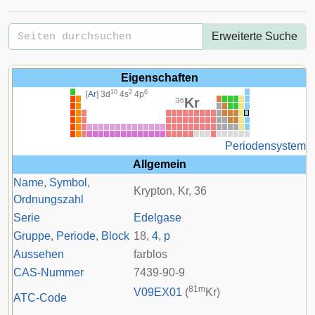
Erweiterte Suche
Eigenschaften
10
2
6
[
Ar
] 3
d
4
s
4
p
Kr
36
Periodensystem
Allgemein
Name
,
Symbol
,
Krypton, Kr, 36
Ordnungszahl
Serie
Edelgase
Gruppe
,
Periode
,
Block
18
,
4
,
p
Aussehen
farblos
CAS-Nummer
7439-90-9
81m
V09
EX01
(
Kr)
ATC-Code