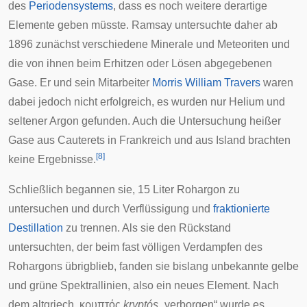
des
Periodensystems
, dass es noch weitere derartige
Elemente geben müsste. Ramsay untersuchte daher ab
1896 zunächst verschiedene Minerale und
Meteoriten
und
die von ihnen beim Erhitzen oder Lösen abgegebenen
Gase. Er und sein Mitarbeiter
Morris William Travers
waren
dabei jedoch nicht erfolgreich, es wurden nur Helium und
seltener Argon gefunden. Auch die Untersuchung heißer
Gase aus
Cauterets
in
Frankreich
und aus
Island
brachten
[
8
]
keine Ergebnisse.
Schließlich begannen sie, 15 Liter Rohargon zu
untersuchen und durch Verflüssigung und
fraktionierte
Destillation
zu trennen. Als sie den Rückstand
untersuchten, der beim fast völligen Verdampfen des
Rohargons übrigblieb, fanden sie bislang unbekannte gelbe
und grüne Spektrallinien, also ein neues Element. Nach
dem
altgriech.
κρυπτός
kryptós
„verborgen“ wurde es