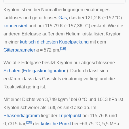
Krypton ist ein bei Normalbedingungen einatomiges,
farbloses und geruchloses
Gas
, das bei 121,2 K (−152 °C)
kondensiert
und bei 115,79 K (−157,36 °C) erstarrt. Wie die
anderen Edelgase außer dem Helium kristallisiert Krypton
in einer
kubisch dichtesten Kugelpackung
mit dem
[
19
]
Gitterparameter
a
= 572
pm
.
Wie alle Edelgase besitzt Krypton nur abgeschlossene
Schalen
(
Edelgaskonfiguration
). Dadurch lässt sich
erklären, dass das Gas stets einatomig vorliegt und die
Reaktivität gering ist.
3
Mit einer Dichte von 3,749 kg/m
bei 0 °C und 1013 hPa ist
Krypton schwerer als Luft, es sinkt also ab. Im
Phasendiagramm
liegt der
Tripelpunkt
bei 115,76 K und
[
20
]
0,7315 bar,
der
kritische Punkt
bei −63,75 °C, 5,5 MPa