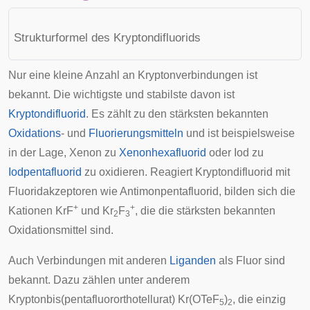
Strukturformel des Kryptondifluorids
Nur eine kleine Anzahl an Kryptonverbindungen ist
bekannt. Die wichtigste und stabilste davon ist
Kryptondifluorid
. Es zählt zu den stärksten bekannten
Oxidations
- und
Fluorierungsmitteln
und ist beispielsweise
in der Lage, Xenon zu
Xenonhexafluorid
oder Iod zu
Iodpentafluorid
zu oxidieren. Reagiert Kryptondifluorid mit
Fluoridakzeptoren wie
Antimonpentafluorid
, bilden sich die
+
+
Kationen KrF
und Kr
F
, die die stärksten bekannten
2
3
Oxidationsmittel sind.
Auch Verbindungen mit anderen
Liganden
als Fluor sind
bekannt. Dazu zählen unter anderem
Kryptonbis(pentafluororthotellurat)
Kr(OTeF
)
, die einzig
5
2