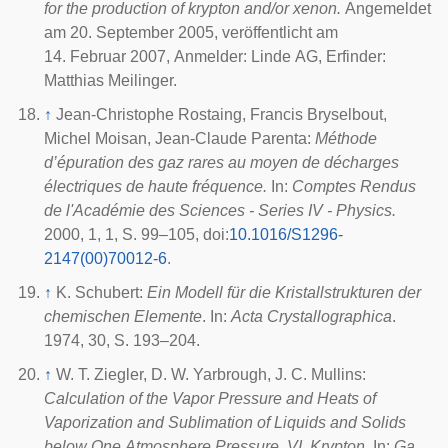
for the production of krypton and/or xenon.
Angemeldet
am
20. September 2005
, veröffentlicht am
14. Februar 2007
, Anmelder: Linde AG, Erfinder:
Matthias Meilinger.
↑
Jean-Christophe Rostaing, Francis Bryselbout,
Michel Moisan, Jean-Claude Parenta:
Méthode
d’épuration des gaz rares au moyen de décharges
électriques de haute fréquence.
In:
Comptes Rendus
de l'Académie des Sciences - Series IV - Physics.
2000, 1, 1, S. 99–105,
doi
:
10.1016/S1296-
2147(00)70012-6
.
↑
K. Schubert:
Ein Modell für die Kristallstrukturen der
chemischen Elemente
. In:
Acta Crystallographica
.
1974, 30, S. 193–204.
↑
W. T. Ziegler, D. W. Yarbrough, J. C. Mullins:
Calculation of the Vapor Pressure and Heats of
Vaporization and Sublimation of Liquids and Solids
below One Atmosphere Pressure. VI. Krypton.
In:
Ga.