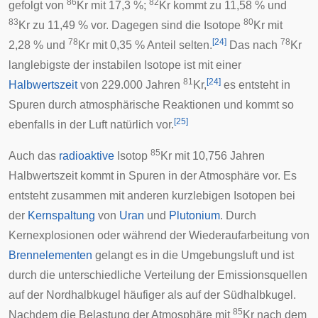
86
82
gefolgt von
Kr mit 17,3 %;
Kr kommt zu 11,58 % und
83
80
Kr zu 11,49 % vor. Dagegen sind die Isotope
Kr mit
78
[
24
]
78
2,28 % und
Kr mit 0,35 % Anteil selten.
Das nach
Kr
langlebigste der instabilen Isotope ist mit einer
81
[
24
]
Halbwertszeit
von 229.000 Jahren
Kr,
es entsteht in
Spuren durch atmosphärische Reaktionen und kommt so
[
25
]
ebenfalls in der Luft natürlich vor.
85
Auch das
radioaktive
Isotop
Kr mit 10,756 Jahren
Halbwertszeit kommt in Spuren in der Atmosphäre vor. Es
entsteht zusammen mit anderen kurzlebigen Isotopen bei
der
Kernspaltung
von
Uran
und
Plutonium
. Durch
Kernexplosionen
oder während der
Wiederaufarbeitung
von
Brennelementen
gelangt es in die Umgebungsluft und ist
durch die unterschiedliche Verteilung der Emissionsquellen
auf der Nordhalbkugel häufiger als auf der Südhalbkugel.
85
Nachdem die Belastung der Atmosphäre mit
Kr nach dem