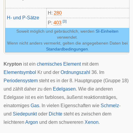
H:
280
H- und P-Sätze
[
3
]
P:
403
Soweit möglich und gebräuchlich, werden
SI-Einheiten
verwendet.
Wenn nicht anders vermerkt, gelten die angegebenen Daten bei
Standardbedingungen
.
Krypton
ist ein
chemisches Element
mit dem
Elementsymbol
Kr und der
Ordnungszahl
36. Im
Periodensystem
steht es in der 8. Hauptgruppe (Gruppe 18)
und zählt daher zu den
Edelgasen
. Wie die anderen
Edelgase ist es ein farbloses, äußerst reaktionsträges,
einatomiges
Gas
. In vielen Eigenschaften wie
Schmelz
-
und
Siedepunkt
oder
Dichte
steht es zwischen dem
leichteren
Argon
und dem schwereren
Xenon
.