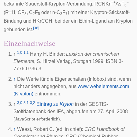
+
−
bekannte Sauerstoff-Krypton-Verbindung, RCNKrF
AsF
6
(R=H, CF
, C
F
oder n-C
F
) mit einer Krypton-Stickstoff-
3
2
5
3
7
Bindung und HKrCCH, bei der ein Ethin-Ligand am Krypton
[
36
]
gebunden ist.
Einzelnachweise
1,0
1,1
↑
Harry H. Binder:
Lexikon der chemischen
Elemente
, S. Hirzel Verlag, Stuttgart 1999, ISBN 3-
7776-0736-3.
↑
Die Werte für die Eigenschaften (Infobox) sind, wenn
nicht anders angegeben, aus
www.webelements.com
(Krypton)
entnommen.
3,0
3,1
3,2
↑
Eintrag zu
Kryton
in der GESTIS-
Stoffdatenbank des
IFA
, abgerufen am 27. April 2008
.
(JavaScript erforderlich)
↑
Weast, Robert C. (ed. in chief):
CRC Handbook of
Chemistry and Physics
. CRC (Chemical Rubber