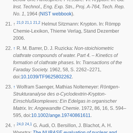
Inst. Technol., Eng. Exp. Stn., Proj. A-764, Tech. Rep.
No. 1
, 1964 (
NIST webbook
).
21,0
21,1
21,2
↑
Helmut Sitzmann: Krypton. In: Römpp
Chemie-Lexikon, Thieme Verlag, Stand Dezember
2006.
↑
R. M. Barrer, D. J. Ruzicka:
Non-stoichiometric
clathrate compounds of water. Part 4. – Kinetics of
formation of clathrate phases.
In:
Transactions of the
Faraday Society.
1962, 58, S. 2262–2271,
doi
:
10.1039/TF9625802262
.
↑
Wolfram Saenger, Mathias Noltemeyer:
Röntgen-
Strukturanalyse des α-Cyclodextrin-Krypton-
Einschlußkomplexes: Ein Edelgas in organischer
Matrix.
In:
Angewandte Chemie
. 1972, 86, 16, S. 594–
595,
doi
:
10.1002/ange.19740861611
.
24,0
24,1
↑
G. Audi, O. Bersillon, J. Blachot, A. H.
Wapstra:
The NUBASE evaluation of nuclear and