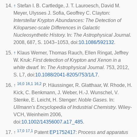
↑
Stefan I. B. Cartledge, J. T. Lauroesch, David M.
Meyer, Ulysses J. Sofia, Geoffrey C. Clayton:
Interstellar Krypton Abundances: The Detection of
Kiloparsec-scale Differences in Galactic
Nucleosynthetic History.
In:
The Astrophysical Journal.
2008, 687, S. 1043–1053,
doi
:
10.1086/592132
.
↑
Klaus Werner, Thomas Rauch, Ellen Ringat, Jeffrey
W. Kruk:
First detection of Krypton and Xenon in a
white dwarf.
In:
The Astrophysical Journal.
753, 2012,
S. L7,
doi
:
10.1088/2041-8205/753/1/L7
.
16,0
16,1
16,2
↑
P. Häussinger, R. Glatthaar, W. Rhode, H.
Kick, C. Benkmann, J. Weber, H.-J. Wunschel, V.
Stenke, E. Leicht, H. Stenger:
Noble Gases.
In:
Ullmann's Encyclopedia of Industrial Chemistry
.
Wiley-
VCH, Weinheim 2006,
doi
:
10.1002/14356007.a17_485
.
17,0
17,1
↑
Patent
EP1752417
:
Process and apparatus