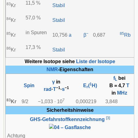
11,5 %
83
Kr
Stabil
57,0 %
84
Kr
Stabil
in Spuren
85
−
85
Kr
10,756
a
β
0,687
Rb
17,3 %
86
Kr
Stabil
Weitere Isotope siehe
Liste der Isotope
NMR
-Eigenschaften
f
bei
L
γ
in
1
Spin
E
(
H)
B = 4,7
T
r
−1
−1
rad
·
T
·
s
in
MHz
83
7
Kr
9/2
−1,033 · 10
0,000219
3,848
Sicherheitshinweise
[
3
]
GHS-Gefahrstoffkennzeichnung
Achtung