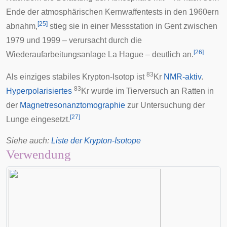
Ende der atmosphärischen
Kernwaffentests
in den 1960ern
[
25
]
abnahm,
stieg sie in einer Messstation in
Gent
zwischen
1979 und 1999 – verursacht durch die
[
26
]
Wiederaufarbeitungsanlage La Hague
– deutlich an.
83
Als einziges stabiles Krypton-Isotop ist
Kr
NMR-aktiv
.
83
Hyperpolarisiertes
Kr wurde im Tierversuch an Ratten in
der
Magnetresonanztomographie
zur Untersuchung der
[
27
]
Lunge
eingesetzt.
Siehe auch
:
Liste der Krypton-Isotope
Verwendung