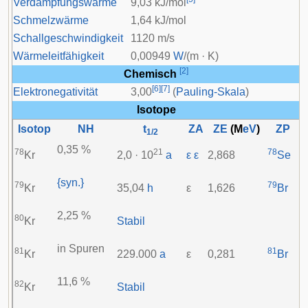
Verdampfungswärme
9,03 kJ/mol
Schmelzwärme
1,64 kJ/mol
Schallgeschwindigkeit
1120 m/s
Wärmeleitfähigkeit
0,00949
W
/(m · K)
[
2
]
Chemisch
[
6
]
[
7
]
Elektronegativität
3,00
(
Pauling-Skala
)
Isotope
Isotop
NH
t
ZA
ZE
(M
eV
)
ZP
1/2
0,35 %
78
21
78
Kr
2,0 · 10
a
ε ε
2,868
Se
{syn.}
79
79
Kr
35,04
h
ε
1,626
Br
2,25 %
80
Kr
Stabil
in Spuren
81
81
Kr
229.000
a
ε
0,281
Br
11,6 %
82
Kr
Stabil