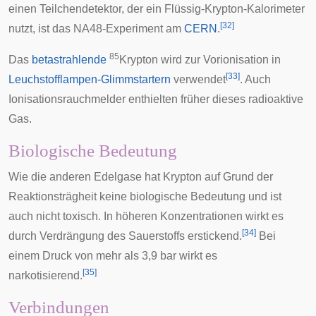
einen Teilchendetektor, der ein Flüssig-Krypton-Kalorimeter
[
32
]
nutzt, ist das
NA48
-Experiment am
CERN
.
85
Das
betastrahlende
Krypton wird zur Vorionisation in
[
33
]
Leuchstofflampen-Glimmstartern
verwendet
. Auch
Ionisationsrauchmelder
enthielten früher dieses radioaktive
Gas.
Biologische Bedeutung
Wie die anderen Edelgase hat Krypton auf Grund der
Reaktionsträgheit keine biologische Bedeutung und ist
auch nicht toxisch. In höheren Konzentrationen wirkt es
[
34
]
durch Verdrängung des Sauerstoffs erstickend.
Bei
einem Druck von mehr als 3,9 bar wirkt es
[
35
]
narkotisierend
.
Verbindungen