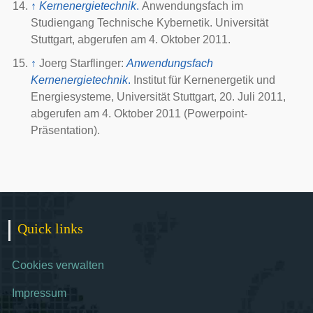
↑
Kernenergietechnik
.
Anwendungsfach im
Studiengang Technische Kybernetik
.
Universität
Stuttgart
, abgerufen am
4. Oktober 2011
.
↑
Joerg Starflinger:
Anwendungsfach
Kernenergietechnik
.
Institut für Kernenergetik und
Energiesysteme,
Universität Stuttgart
,
20. Juli 2011
,
abgerufen am
4. Oktober 2011
(Powerpoint-
Präsentation).
Quick links
Cookies verwalten
Impressum