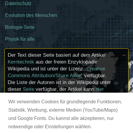
Datenschutz
Evolution des Menschen
Biologie Seite
Physik für alle
Der Text dieser Seite basiert auf dem Artikel
Kerntechnik
aus der freien Enzyklopädie
Wikipedia und ist unter der Lizenz
„Creative
Commons Attribution/Share Alike“
verfügbar.
Die Liste der Autoren ist in der Wikipedia unter
dieser
Seite
verfügbar, der Artikel kann
hier
bearbeitet werden. Informationen zu den
Wir verwenden Cookies für grundlegende Funktionen,
Urhebern und zum Lizenzstatus eingebundener
Mediendateien (etwa Bilder oder Videos) können
Statistik, Werbung, externe Medien (YouTube/Maps)
im Regelfall durch Anklicken dieser abgerufen
und Google Fonts. Du kannst alle akzeptieren, nur
werden.
notwendige oder Einstellungen wählen.