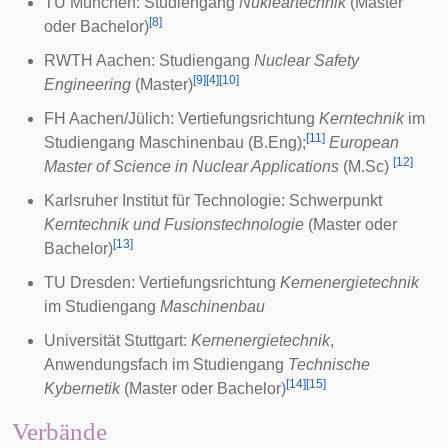
TU München
: Studiengang
Nukleartechnik
(Master
[
8
]
oder Bachelor)
RWTH Aachen
: Studiengang
Nuclear Safety
[
9
]
[
4
]
[
10
]
Engineering
(Master)
FH Aachen/Jülich
: Vertiefungsrichtung
Kerntechnik
im
[
11
]
Studiengang Maschinenbau (B.Eng);
European
[
12
]
Master of Science in Nuclear Applications
(M.Sc)
Karlsruher Institut für Technologie
: Schwerpunkt
Kerntechnik und Fusionstechnologie
(Master oder
[
13
]
Bachelor)
TU Dresden
: Vertiefungsrichtung
Kernenergietechnik
im Studiengang
Maschinenbau
Universität Stuttgart
:
Kernenergietechnik
,
Anwendungsfach im Studiengang
Technische
[
14
]
[
15
]
Kybernetik
(Master oder Bachelor)
Verbände