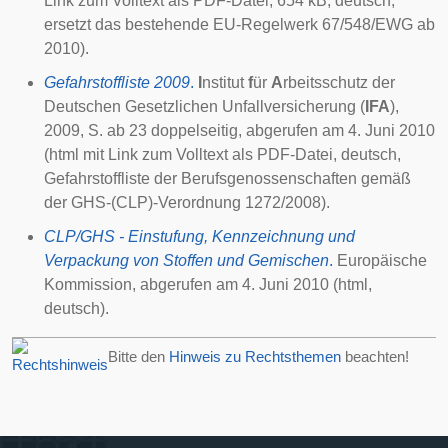
Link zum Volltext als PDF-Datei, 654 kB, deutsch,
ersetzt das bestehende EU-Regelwerk 67/548/EWG ab
2010).
Gefahrstoffliste 2009
.
I
nstitut
f
ür
A
rbeitsschutz der
Deutschen Gesetzlichen Unfallversicherung (
IFA
),
2009
,
S. ab 23 doppelseitig
, abgerufen am
4. Juni 2010
(html mit Link zum Volltext als PDF-Datei, deutsch,
Gefahrstoffliste der Berufsgenossenschaften gemäß
der GHS-(CLP)-Verordnung 1272/2008).
CLP/GHS - Einstufung, Kennzeichnung und
Verpackung von Stoffen und Gemischen
.
Europäische
Kommission, abgerufen am
4. Juni 2010
(html,
deutsch).
Bitte den
Hinweis zu Rechtsthemen
beachten!