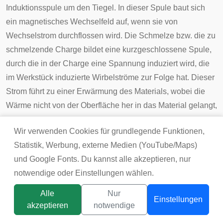
Induktionsspule um den Tiegel. In dieser Spule baut sich
ein magnetisches Wechselfeld auf, wenn sie von
Wechselstrom durchflossen wird. Die Schmelze bzw. die zu
schmelzende Charge bildet eine kurzgeschlossene Spule,
durch die in der Charge eine Spannung induziert wird, die
im Werkstück induzierte Wirbelströme zur Folge hat. Dieser
Strom führt zu einer Erwärmung des Materials, wobei die
Wärme nicht von der Oberfläche her in das Material gelangt,
sondern in diesem selbst entsteht. Die Stromeindringtiefe ist
Wir verwenden Cookies für grundlegende Funktionen,
abhängig von der Betriebsfrequenz der Induktionsanlage.
Statistik, Werbung, externe Medien (YouTube/Maps)
Für die Induktion sind ferromagnetische Einsatzstoffe
und Google Fonts. Du kannst alle akzeptieren, nur
unumgänglich.
notwendige oder Einstellungen wählen.
Wirtschaftliche und historische
Alle
Nur
Bedeutung
Einstellungen
akzeptieren
notwendige
Die
Verhüttung
von Eisen ist bereits für das 2. Jahrtausend
Titelbild:
tsunikpavlo@gmail.com / DepositPhotos