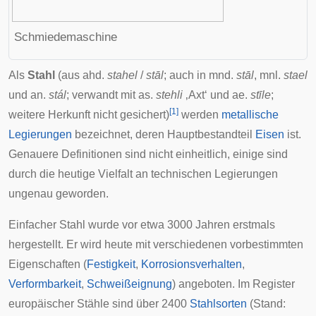
Schmiedemaschine
Als
Stahl
(aus
ahd.
stahel
/
stāl
; auch in
mnd.
stāl
,
mnl.
stael
und
an.
stál
; verwandt mit
as.
stehli
‚Axt‘ und
ae.
stīle
;
[
1
]
weitere Herkunft nicht gesichert)
werden
metallische
Legierungen
bezeichnet, deren Hauptbestandteil
Eisen
ist.
Genauere Definitionen sind nicht einheitlich, einige sind
durch die heutige Vielfalt an technischen Legierungen
ungenau geworden.
Einfacher Stahl wurde vor etwa 3000 Jahren erstmals
hergestellt. Er wird heute mit verschiedenen vorbestimmten
Eigenschaften (
Festigkeit
,
Korrosionsverhalten
,
Verformbarkeit
,
Schweißeignung
) angeboten. Im Register
europäischer Stähle sind über 2400
Stahlsorten
(Stand: