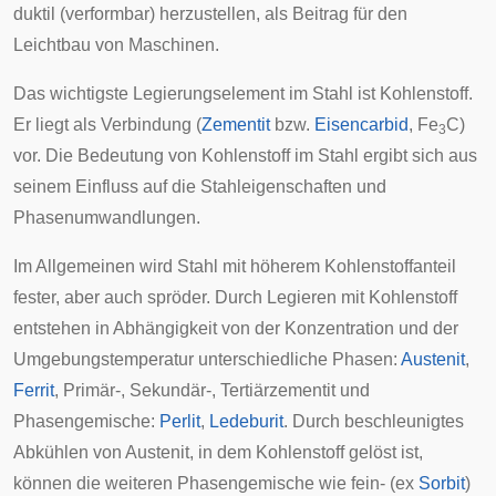
duktil (verformbar) herzustellen, als Beitrag für den
Leichtbau von Maschinen.
Das wichtigste Legierungselement im Stahl ist Kohlenstoff.
Er liegt als Verbindung (
Zementit
bzw.
Eisencarbid
, Fe
C)
3
vor. Die Bedeutung von Kohlenstoff im Stahl ergibt sich aus
seinem Einfluss auf die Stahleigenschaften und
Phasenumwandlungen.
Im Allgemeinen wird Stahl mit höherem Kohlenstoffanteil
fester, aber auch spröder. Durch Legieren mit Kohlenstoff
entstehen in Abhängigkeit von der Konzentration und der
Umgebungstemperatur unterschiedliche Phasen:
Austenit
,
Ferrit
, Primär-, Sekundär-, Tertiärzementit und
Phasengemische:
Perlit
,
Ledeburit
. Durch beschleunigtes
Abkühlen von Austenit, in dem Kohlenstoff gelöst ist,
können die weiteren Phasengemische wie fein- (ex
Sorbit
)