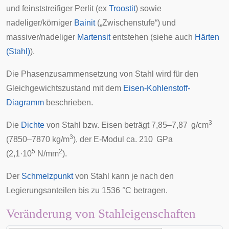
und feinststreifiger Perlit (ex
Troostit
) sowie
nadeliger/körniger
Bainit
(„Zwischenstufe“) und
massiver/nadeliger
Martensit
entstehen (siehe auch
Härten
(Stahl)
).
Die Phasenzusammensetzung von Stahl wird für den
Gleichgewichtszustand mit dem
Eisen-Kohlenstoff-
Diagramm
beschrieben.
3
Die
Dichte
von Stahl bzw. Eisen beträgt 7,85–7,87 g/cm
3
(7850–7870 kg/m
), der
E-Modul
ca. 210 GPa
5
2
(2,1·10
N/mm
).
Der
Schmelzpunkt
von Stahl kann je nach den
Legierungsanteilen bis zu 1536 °C betragen.
Veränderung von Stahleigenschaften