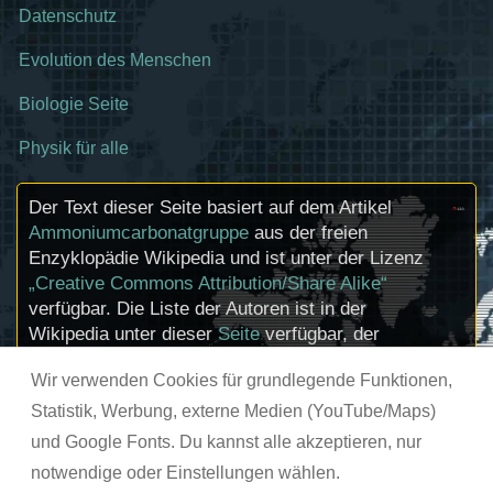
Datenschutz
Evolution des Menschen
Biologie Seite
Physik für alle
Der Text dieser Seite basiert auf dem Artikel
Ammoniumcarbonatgruppe
aus der freien
Enzyklopädie Wikipedia und ist unter der Lizenz
„Creative Commons Attribution/Share Alike“
verfügbar. Die Liste der Autoren ist in der
Wikipedia unter dieser
Seite
verfügbar, der
Artikel kann
hier
bearbeitet werden.
Wir verwenden Cookies für grundlegende Funktionen,
Informationen zu den Urhebern und zum
Lizenzstatus eingebundener Mediendateien
Statistik, Werbung, externe Medien (YouTube/Maps)
(etwa Bilder oder Videos) können im Regelfall
und Google Fonts. Du kannst alle akzeptieren, nur
durch Anklicken dieser abgerufen werden.
notwendige oder Einstellungen wählen.