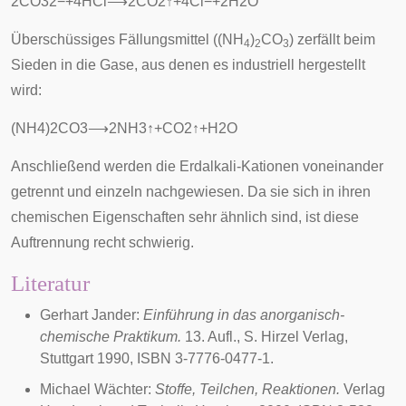
2
C
O
3
2
−
+
4
H
C
l
⟶
2
C
O
2
↑
+
4
C
l
−
+
2
H
2
O
Überschüssiges Fällungsmittel ((NH
)
CO
) zerfällt beim
4
2
3
Sieden in die Gase, aus denen es industriell hergestellt
wird:
(
N
H
4
)
2
C
O
3
⟶
2
N
H
3
↑
+
C
O
2
↑
+
H
2
O
Anschließend werden die
Erdalkali
-Kationen voneinander
getrennt und einzeln nachgewiesen. Da sie sich in ihren
chemischen Eigenschaften sehr ähnlich sind, ist diese
Auftrennung recht schwierig.
Literatur
Gerhart Jander:
Einführung in das anorganisch-
chemische Praktikum.
13. Aufl., S. Hirzel Verlag,
Stuttgart 1990, ISBN 3-7776-0477-1.
Michael Wächter:
Stoffe, Teilchen, Reaktionen.
Verlag