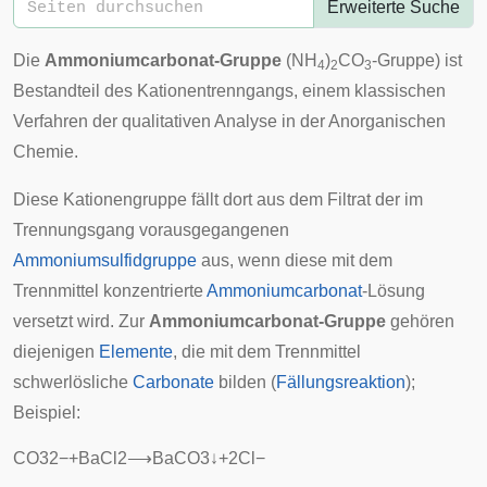
Erweiterte Suche
Die
Ammoniumcarbonat-Gruppe
(NH
)
CO
-Gruppe) ist
4
2
3
Bestandteil des
Kationentrenngangs
, einem klassischen
Verfahren der qualitativen Analyse in der Anorganischen
Chemie.
Diese Kationengruppe fällt dort aus dem Filtrat der im
Trennungsgang vorausgegangenen
Ammoniumsulfidgruppe
aus, wenn diese mit dem
Trennmittel konzentrierte
Ammoniumcarbonat
-Lösung
versetzt wird. Zur
Ammoniumcarbonat-Gruppe
gehören
diejenigen
Elemente
, die mit dem Trennmittel
schwerlösliche
Carbonate
bilden (
Fällungsreaktion
);
Beispiel:
C
O
3
2
−
+
B
a
C
l
2
⟶
B
a
C
O
3
↓
+
2
C
l
−