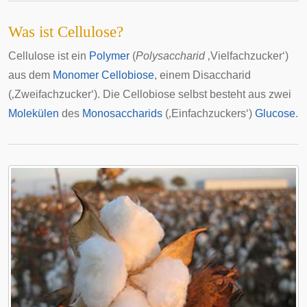
Was ist Cellulose?
Cellulose ist ein
Polymer
(
Polysaccharid
‚Vielfachzucker‘)
aus dem
Monomer
Cellobiose
, einem Disaccharid
(‚Zweifachzucker‘). Die Cellobiose selbst besteht aus zwei
Molekülen
des
Monosaccharids
(‚Einfachzuckers‘)
Glucose
.