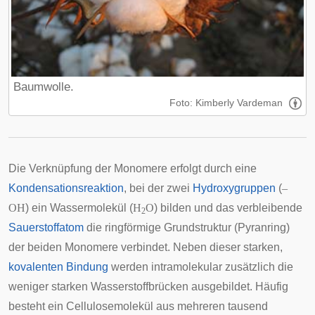
Baumwolle.
Foto: Kimberly Vardeman
Die Verknüpfung der Monomere erfolgt durch eine
Kondensationsreaktion
, bei der zwei
Hydroxygruppen
(
–
OH
) ein Wassermolekül (
H
O
) bilden und das verbleibende
2
Sauerstoffatom
die ringförmige Grundstruktur (Pyranring)
der beiden Monomere verbindet. Neben dieser starken,
kovalenten Bindung
werden intramolekular zusätzlich die
weniger starken Wasserstoffbrücken ausgebildet. Häufig
besteht ein Cellulosemolekül aus mehreren tausend