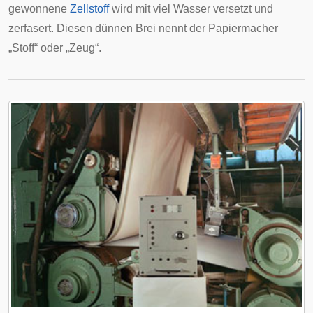
gewonnene
Zellstoff
wird mit viel Wasser versetzt und
zerfasert. Diesen dünnen Brei nennt der Papiermacher
„Stoff“ oder „Zeug“.