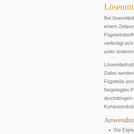
Lösemitt
Bei lösemittel
einem Zeitpun
Fügeteiloberfl
verfestigt si
unter andere
Lösemittelhal
Dabei werden b
Fügeteile anz
freigelegten 
durchdringen 
Kohäsionskräf
Anwendun
Die Eignu