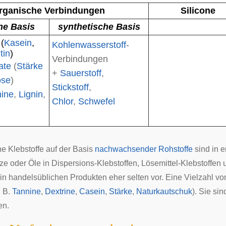
rganische Verbindungen
Silicone
he Basis
synthetische Basis
(
Kasein
,
Kohlenwasserstoff
-
tin
)
Verbindungen
ate
(
Stärke
+
Sauerstoff
,
ose
)
Stickstoff
,
ine
,
Lignin
,
Chlor
,
Schwefel
e Klebstoffe auf der Basis
nachwachsender Rohstoffe
sind in e
e oder Öle in Dispersions-Klebstoffen, Lösemittel-Klebstoffen
 in handelsüblichen Produkten eher selten vor. Eine Vielzahl v
. B.
Tannine
,
Dextrine
,
Casein
,
Stärke
,
Naturkautschuk
). Sie si
en
.