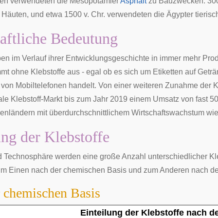
ren verwendeten die
Mesopotamier
Asphalt
zu Bauzwecken. 3000
n Häuten, und etwa 1500 v. Chr. verwendeten die Ägypter tieris
aftliche Bedeutung
ben im Verlauf ihrer Entwicklungsgeschichte in immer mehr Pro
mt ohne Klebstoffe aus - egal ob es sich um
Etiketten
auf Geträ
 von Mobiltelefonen handelt. Von einer weiteren Zunahme der K
ale Klebstoff-Markt bis zum Jahr 2019 einem Umsatz von fast 5
enländern
mit überdurchschnittlichem Wirtschaftswachstum wie
ung der Klebstoffe
nd
Technosphäre
werden eine große Anzahl unterschiedlicher Kle
zum Einen nach der chemischen Basis und zum Anderen nach de
 chemischen Basis
Einteilung der Klebstoffe nach 