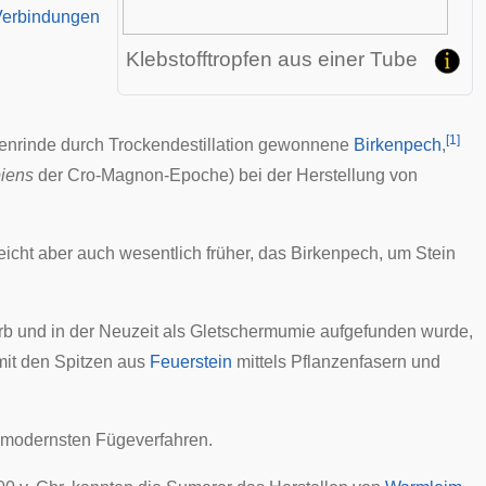
Verbindungen
Klebstofftropfen aus einer Tube
[
1
]
kenrinde durch
Trockendestillation
gewonnene
Birkenpech
,
iens
der
Cro-Magnon-Epoche
) bei der Herstellung von
icht aber auch wesentlich früher, das Birkenpech, um Stein
rb und in der Neuzeit als
Gletschermumie
aufgefunden wurde,
it den Spitzen aus
Feuerstein
mittels
Pflanzenfasern
und
er modernsten
Fügeverfahren
.