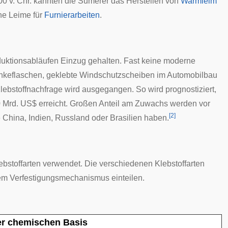
 v. Chr. kannten die Sumerer das Herstellen von
Warmleim
che Leime für
Furnierarbeiten
.
duktionsabläufen Einzug gehalten. Fast keine moderne
nkeflaschen, geklebte Windschutzscheiben im Automobilbau
lebstoffnachfrage wird ausgegangen. So wird prognostiziert,
0 Mrd. US$ erreicht. Großen Anteil am Zuwachs werden vor
[
2
]
 China, Indien, Russland oder Brasilien haben.
bstoffarten verwendet. Die verschiedenen Klebstoffarten
m Verfestigungsmechanismus einteilen.
der chemischen Basis