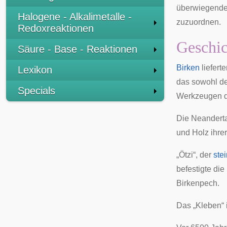
überwiegende 
Halogene - Alkalimetalle -
zuzuordnen.
Redoxreaktionen
Geschic
Säure - Base - Reaktionen
Birken
liefert
Lexikon
das sowohl d
Specials
Werkzeugen d
Die Neanderta
und Holz ihre
„
Ötzi
“, der
stei
befestigte die
Birkenpech.
Das „Kleben“ 