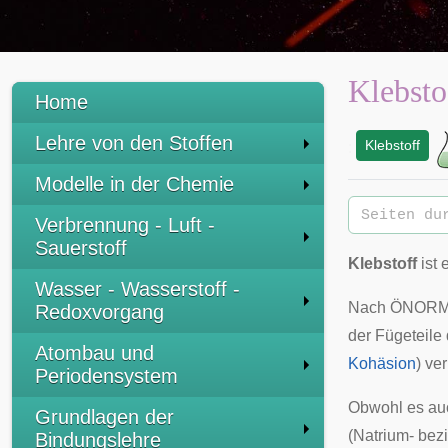
Klebsto
Home
Lehre von den Stoffen
Klebstoff
:
Modelle in der Chemie
Verbrennung - Luft -
Sauerstoff
Klebstoff
ist 
Wasser - Wasserstoff -
Nach ÖNORM bz
Redoxvorgang
der Fügeteile
Atombau und
Kohäsion
) ve
Periodensystem
Obwohl es auc
Grundlagen der
(Natrium- bez
Bindungslehre