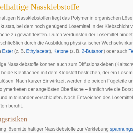
elhaltige Nassklebstoffe
haltigen Nassklebstoffen liegt das Polymer in organischen Lösem
kt statt, bei dem noch genügend Lösemittel in der Klebschicht 
äche zu gewährleisten. Durch Verdunsten der Lösemittel bindet 
ch schließlich durch die Ausbildung physikalischer Wechselwir
m
Ester
(z. B.
Ethylacetat
),
Ketone
(z. B.
2-Butanon
) oder auch
Te
tige Nassklebstoffe können auch zum Diffusionskleben (Kaltsch
eide Klebflächen mit dem Klebstoff bestrichen, der ein Lösemitt
ulösen. Nach kurzer Einwirkzeit werden die beiden Fügeteile un
Polymerketten der angelösten Oberfläche – ähnlich wie die Bors
und miteinander verschlaufen. Nach Entweichen des Lösemittels 
ten beruht.
gsrisiken
ng lösemittelhaltiger Nassklebstoffe zur Verklebung
spannungsr