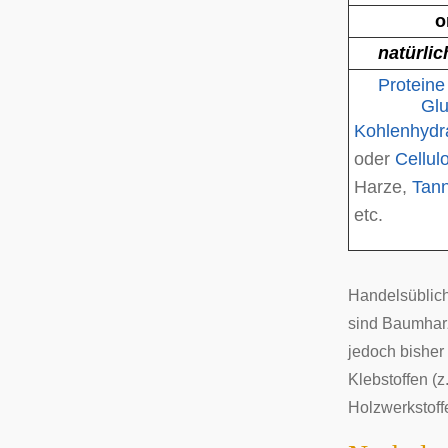
o
natürlic
Proteine
Glu
Kohlenhydr
oder
Cellul
Harze
,
Tann
etc.
Handelsüblich
sind Baumharz
jedoch bisher
Klebstoffen (z
Holzwerkstoff