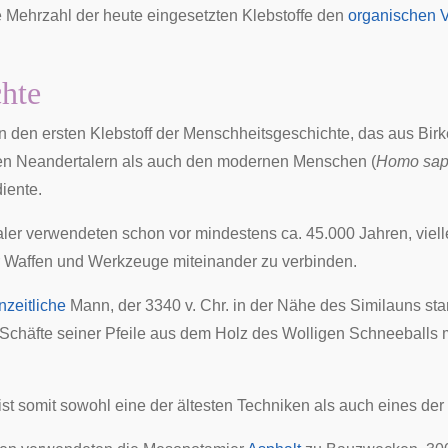
Mehrzahl der heute eingesetzten Klebstoffe den
organischen 
hte
en den ersten Klebstoff der Menschheitsgeschichte, das aus Bir
en
Neandertalern
als auch den
modernen Menschen
(
Homo sap
iente.
ler verwendeten schon vor mindestens ca. 45.000 Jahren, vielle
r Waffen und Werkzeuge miteinander zu verbinden.
nzeitliche
Mann, der 3340 v. Chr. in der Nähe des
Similauns
sta
 Schäfte seiner
Pfeile
aus dem Holz des Wolligen Schneeballs m
ist somit sowohl eine der ältesten Techniken als auch eines d