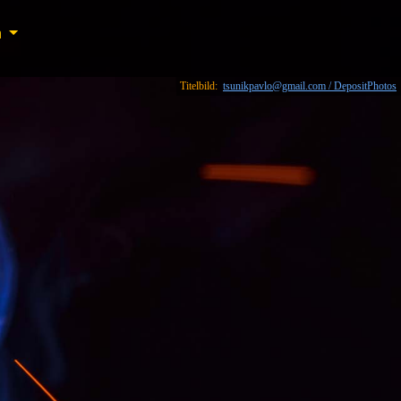
n
n
Titelbild:
tsunikpavlo@gmail.com / DepositPhotos