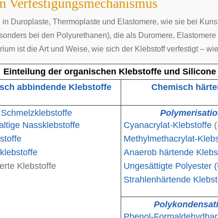
m Verfestigungsmechanismus
 in Duroplaste, Thermoplaste und Elastomere, wie sie bei Kunststo
esonders bei den Polyurethanen), die als Duromere, Elastomer
ium ist die Art und Weise, wie sich der Klebstoff verfestigt – w
Einteilung der organischen Klebstoffe und Silico
isch abbindende Klebstoffe
Chemisch härte
Schmelzklebstoffe
Polymerisatio
altige Nassklebstoffe
Cyanacrylat-Klebstoffe
(
stoffe
Methylmethacrylat-Klebs
klebstoffe
Anaerob härtende Klebs
rte Klebstoffe
Ungesättigte Polyester 
Strahlenhärtende Klebst
Polykondensati
Phenol-Formaldehydharz