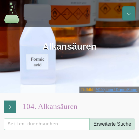
Alkansäuren
Titelbild:
M150photo / DepositPhotos
104. Alkansäuren
Erweiterte Suche