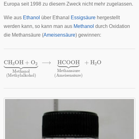
Europa seit 1998 zu diesem Zweck nicht mehr zugelassen.
Wie aus
Ethanol
über Ethanal
Essigsäure
hergestellt
werden kann, so kann man aus
Methanol
durch Oxidation
die Methansäure (
Ameisensäure
) gewinnen:
CH
3
OH
+
O
2
⏟
Methanol
(
Methylalkohol
)
⟶
HCOOH
⏟
ä
ä