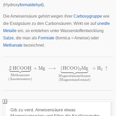
(Hydroxy
formaldehyd
).
Die Ameisensäure gehört wegen ihrer
Carboxygruppe
wie
die Essigsäure zu den Carbonsäuren. Wirkt sie auf
unedle
Metalle
ein, so entstehen unter Wasserstoffentwicklung
Salze
, die man als
Formiate
(formica = Ameise) oder
Methanate
bezeichnet.
2
HCOOH
⏟
Methans
ä
ure
(
Ameisens
ä
ure
)
+
Mg
⟶
(
ä
ä
Gib zu verd. Ameisensäure etwas
Magnesiumspäne und führe die Knallgasprobe