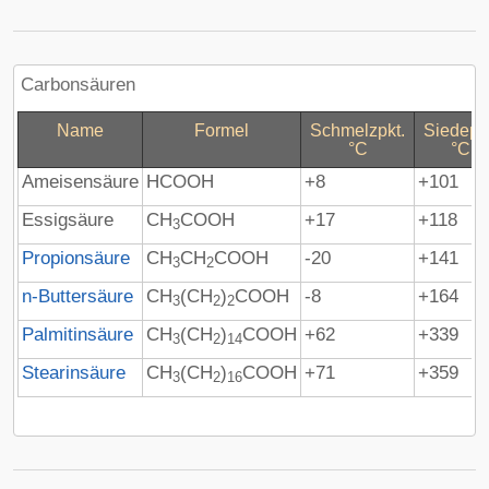
Carbonsäuren
Name
Formel
Schmelzpkt.
Siedepkt
°C
°C
Ameisensäure
HCOOH
+8
+101
Essigsäure
CH
COOH
+17
+118
3
Propionsäure
CH
CH
COOH
-20
+141
3
2
n-Buttersäure
CH
(CH
)
COOH
-8
+164
3
2
2
Palmitinsäure
CH
(CH
)
COOH
+62
+339
3
2
14
Stearinsäure
CH
(CH
)
COOH
+71
+359
3
2
16