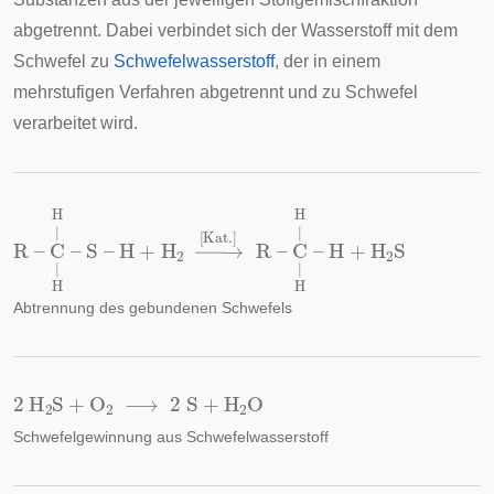
abgetrennt. Dabei verbindet sich der Wasserstoff mit dem
Schwefel zu
Schwefelwasserstoff
, der in einem
mehrstufigen Verfahren abgetrennt und zu Schwefel
verarbeitet wird.
R
C
–
|
H
C
|
H
|
H
–
|
H
H
–
+
H
S
2
–
S
H
+
H
2
→
[
Kat
.
]
R
–
Abtrennung des gebundenen Schwefels
2
H
2
S
+
O
2
⟶
2
S
+
H
2
O
Schwefelgewinnung aus Schwefelwasserstoff