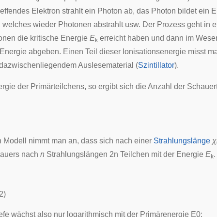
effendes Elektron strahlt ein Photon ab, das Photon bildet ein E
, welches wieder Photonen abstrahlt usw. Der Prozess geht in e
ronen die kritische Energie
E
erreicht haben und dann im Wesen
k
e Energie abgeben. Einen Teil dieser Ionisationsenergie misst m
 dazwischenliegendem Auslesematerial (
Szintillator
).
rgie der Primärteilchens, so ergibt sich die Anzahl der Schauer
n Modell nimmt man an, dass sich nach einer
Strahlungslänge
χ
auers nach
n
Strahlungslängen
2
n
Teilchen mit der Energie
E
k
2
)
efe wächst also nur logarithmisch mit der Primärenergie
E
0
: