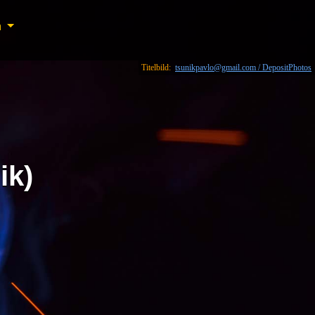
n
n
Titelbild:
tsunikpavlo@gmail.com / DepositPhotos
ik)