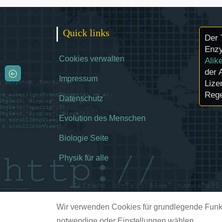
Quick links
Der 
Enzy
Cookies verwalten
Alik
der 
Impressum
Lize
Rege
Datenschutz
Evolution des Menschen
Biologie Seite
Physik für alle
Wir verwenden Cookies für grundlegende Funkt
notwendige oder Einstellungen wählen.