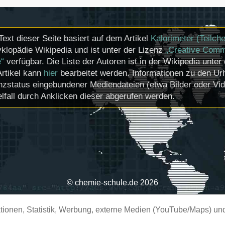
Text dieser Seite basiert auf dem Artikel
Kalorimeter (Teilch
klopädie Wikipedia und ist unter der Lizenz
„Creative Comm
e“
verfügbar. Die Liste der Autoren ist in der Wikipedia unter
Artikel kann
hier
bearbeitet werden. Informationen zu den U
nzstatus eingebundener Mediendateien (etwa Bilder oder Vi
lfall durch Anklicken dieser abgerufen werden.
© chemie-schule.de 2026
ionen, Statistik, Werbung, externe Medien (YouTube/Maps) und 