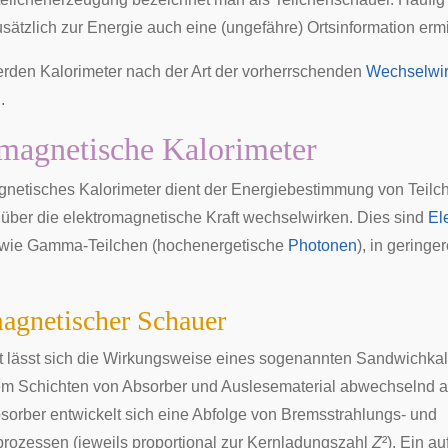
sätzlich zur Energie auch eine (ungefähre) Ortsinformation ermit
werden Kalorimeter nach der Art der vorherrschenden
Wechselwi
.
magnetische Kalorimeter
gnetisches Kalorimeter dient der Energiebestimmung von Teilch
 über die
elektromagnetische Kraft
wechselwirken. Dies sind
El
wie Gamma-Teilchen (hochenergetische
Photonen
), in gering
agnetischer Schauer
 lässt sich die Wirkungsweise eines sogenannten Sandwichkal
dem Schichten von Absorber und Auslesematerial abwechselnd 
sorber entwickelt sich eine Abfolge von Bremsstrahlungs- und
rozessen (jeweils proportional zur Kernladungszahl
Z
²). Ein au