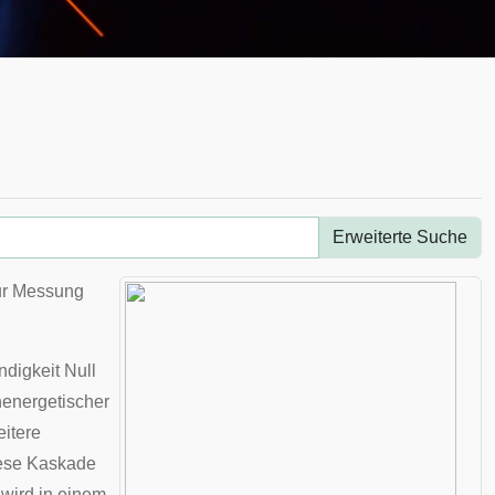
Erweiterte Suche
ur Messung
ndigkeit Null
henergetischer
eitere
iese
Kaskade
 wird in einem