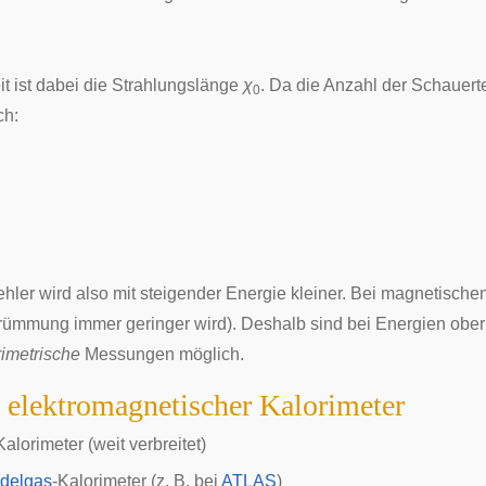
t ist dabei die Strahlungslänge
χ
. Da die Anzahl der Schauert
0
ch:
Fehler wird also mit steigender Energie kleiner. Bei magnetisc
Krümmung immer geringer wird). Deshalb sind bei Energien obe
rimetrische
Messungen möglich.
 elektromagnetischer Kalorimeter
Kalorimeter (weit verbreitet)
delgas
-Kalorimeter (z. B. bei
ATLAS
)