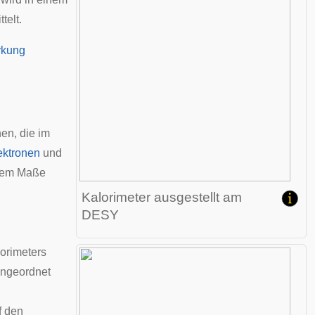
telt.
rkung
en, die im
ektronen
und
erem Maße
Kalorimeter ausgestellt am
DESY
orimeters
angeordnet
f den