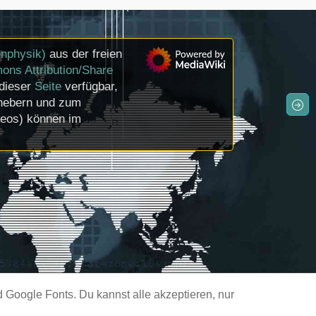
enphysik)
aus der freien
ons Attribution/Share
 dieser
Seite
verfügbar,
rhebern und zum
deos) können im
Google Fonts. Du kannst alle akzeptieren, nur