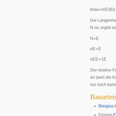
t
m
a
x
∝
ln
E
0
E
k
Die Längenhei
N
ist, ergibt si
N
∝
E
σ
E
∝
E
σ
E
E
∝
1
E
Der relative 
an (weil die 
nur noch
kalo
Bauarten
Bleiglas
-
Flüssig-
E