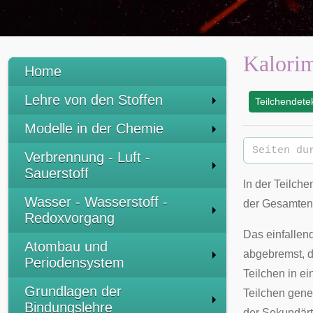
Kalorim
Home
Lehre von den Stoffen
Teilchendete
:
Modelle in der Chemie
Verbrennung - Luft -
Sauerstoff
In der Teilch
Wasser - Wasserstoff -
der Gesamten
Redoxvorgang
Das einfallend
Atombau und
abgebremst, d
Periodensystem
Teilchen in ei
Grundlagen der
Teilchen gene
Bindungslehre
der Sekundär