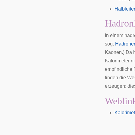
Halbleite
Hadroni
In einem hadr
sog.
Hadrone
Kaonen
.) Da 
Kalorimeter n
empfindliche 
finden die We
erzeugen; die
Weblin
Kalorimet