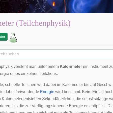
eter (Teilchenphysik)
ktor
enphysik versteht man unter einem
Kalorimeter
ein Instrument z
ergie eines einzelnen
Teilchens
.
e, schnelle Teilchen wird dabei im Kalorimeter bis auf Geschwi
ie dabei freiwerdende
Energie
wird bestimmt. Beim Einfall hoc
n Kalorimeter entstehen Sekundärteilchen, die selbst solange w
rieren, bis die zur Verfügung stehende Energie erschöpft ist. D
teilchenerzeugung bezeichnet man als
Teilchenschauer
. Häufig