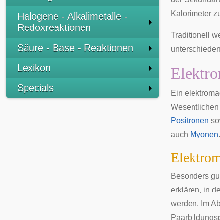
Kalorimeter zu
Halogene - Alkalimetalle -
Redoxreaktionen
Traditionell 
Säure - Base - Reaktionen
unterschieden
Lexikon
Elektro
Specials
Ein elektroma
Wesentlichen
Positronen
so
auch
Myonen
.
Elektrom
Besonders gut
erklären, in 
werden. Im Ab
Paarbildungsp