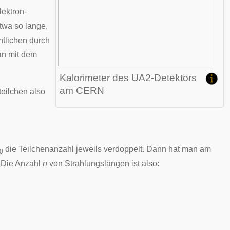
lektron-
twa so lange,
tlichen durch
an mit dem
Kalorimeter des UA2-Detektors
am CERN
teilchen also
die Teilchenanzahl jeweils verdoppelt. Dann hat man am
0
. Die Anzahl
n
von Strahlungslängen ist also: