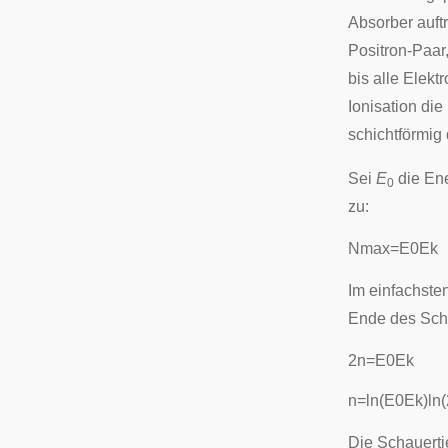
Absorber auftr
Positron-Paar
bis alle Elekt
Ionisation di
schichtförmig
Sei
E
die Ene
0
zu:
N
m
a
x
=
E
0
E
k
Im einfachste
Ende des Sch
2
n
=
E
0
E
k
n
=
ln
(
E
0
E
k
)
ln
(
Die Schauerti