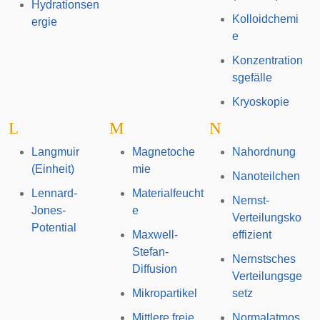
Hydrationsen
Kolloidchemi
ergie
e
Konzentration
sgefälle
Kryoskopie
L
M
N
Langmuir
Magnetoche
Nahordnung
(Einheit)
mie
Nanoteilchen
Lennard-
Materialfeucht
Nernst-
Jones-
e
Verteilungsko
Potential
Maxwell-
effizient
Stefan-
Nernstsches
Diffusion
Verteilungsge
Mikropartikel
setz
Mittlere freie
Normalatmos