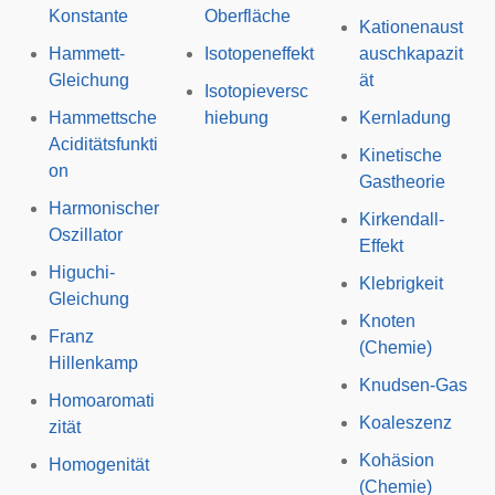
Konstante
Oberfläche
Kationenaust
Hammett-
Isotopeneffekt
auschkapazit
Gleichung
ät
Isotopieversc
Hammettsche
hiebung
Kernladung
Aciditätsfunkti
Kinetische
on
Gastheorie
Harmonischer
Kirkendall-
Oszillator
Effekt
Higuchi-
Klebrigkeit
Gleichung
Knoten
Franz
(Chemie)
Hillenkamp
Knudsen-Gas
Homoaromati
Koaleszenz
zität
Kohäsion
Homogenität
(Chemie)