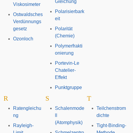
Gleichung
Viskosimeter
Polarisierbark
Ostwaldsches
eit
Verdünnungs
gesetz
Polarität
(Chemie)
Ozonloch
Polymerfrakti
onierung
Portevin-Le
Chatelier-
Effekt
Punktgruppe
R
S
T
Ratengleichu
Schalenmode
Teilchenstrom
ng
ll
dichte
(Atomphysik)
Rayleigh-
Tight-Binding-
Limit
Schmelzentro
Methode