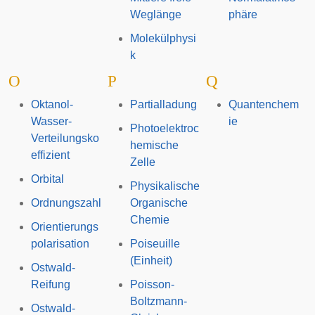
Weglänge
phäre
Molekülphysi
k
O
P
Q
Oktanol-
Partialladung
Quantenchem
Wasser-
ie
Photoelektroc
Verteilungsko
hemische
effizient
Zelle
Orbital
Physikalische
Ordnungszahl
Organische
Chemie
Orientierungs
polarisation
Poiseuille
(Einheit)
Ostwald-
Reifung
Poisson-
Boltzmann-
Ostwald-