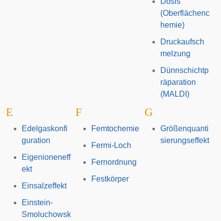
Dosis
(Oberflächenc
hemie)
Druckaufsch
melzung
Dünnschichtp
räparation
(MALDI)
E
F
G
Edelgaskonfi
Femtochemie
Größenquanti
guration
sierungseffekt
Fermi-Loch
Eigenioneneff
Fernordnung
ekt
Festkörper
Einsalzeffekt
Einstein-
Smoluchowsk