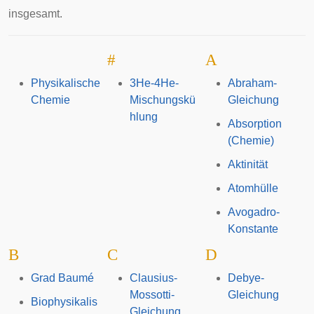
insgesamt.
#
A
Physikalische
3He-4He-
Abraham-
Chemie
Mischungskü
Gleichung
hlung
Absorption
(Chemie)
Aktinität
Atomhülle
Avogadro-
Konstante
B
C
D
Grad Baumé
Clausius-
Debye-
Mossotti-
Gleichung
Biophysikalis
Gleichung