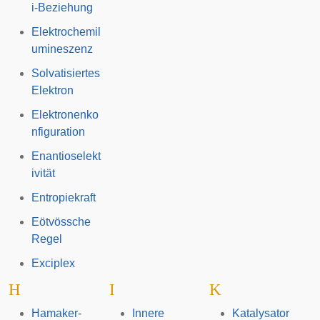
i-Beziehung
Elektrochemil
umineszenz
Solvatisiertes
Elektron
Elektronenko
nfiguration
Enantioselekt
ivität
Entropiekraft
Eötvössche
Regel
Exciplex
H
I
K
Hamaker-
Innere
Katalysator