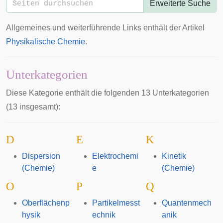
Erweiterte Suche
Allgemeines und weiterführende Links enthält der Artikel
Physikalische Chemie
.
Unterkategorien
Diese Kategorie enthält die folgenden 13 Unterkategorien
(13 insgesamt):
D
E
K
Dispersion
Elektrochemi
Kinetik
(Chemie)
e
(Chemie)
O
P
Q
Oberflächenp
Partikelmesst
Quantenmech
hysik
echnik
anik