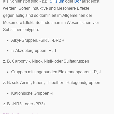
als Kohlenstoff sind - z.B.
Silizium
oder
Bor
ausgelöst
werden. Sofern Induktive und Mesomere Effekte
gegenläufig sind so dominiert im Allgemeinen der
Mesomere Effekt. So findet man im Wesentlichen vier
Substituententypen:
Alkyl-Gruppen, -SiR3, -BR2 +I
π
-Akzeptorgruppen -R, -I
z. B. Carbonyl-, Nitro-, Nitril- oder Sulfatgruppen
Gruppen mit ungebunden Elektronenpaaren +R, -I
z. B. sek. Amin-, Ether-, Thioether-, Halogenidgruppen
Kationische Gruppen -I
z. B. -NR3+ oder -PR3+