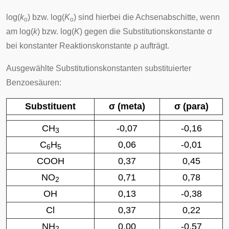
log(
k
) bzw. log(
K
) sind hierbei die Achsenabschitte, wenn
o
o
am log(
k
) bzw. log(
K
) gegen die Substitutionskonstante σ
bei konstanter Reaktionskonstante ρ aufträgt.
Ausgewählte Substitutionskonstanten substituierter
Benzoesäuren:
Substituent
σ (meta)
σ (para)
CH
-0,07
-0,16
3
C
H
0,06
-0,01
6
5
COOH
0,37
0,45
NO
0,71
0,78
2
OH
0,13
-0,38
Cl
0,37
0,22
NH
0,00
-0,57
2