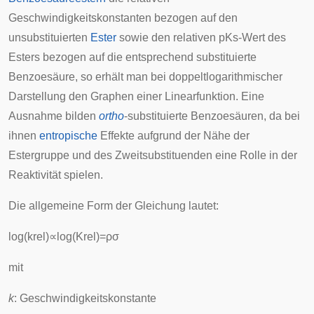
Geschwindigkeitskonstanten bezogen auf den
unsubstituierten
Ester
sowie den relativen
pKs-Wert
des
Esters bezogen auf die entsprechend substituierte
Benzoesäure, so erhält man bei
doppeltlogarithmischer
Darstellung den Graphen einer
Linearfunktion
. Eine
Ausnahme bilden
ortho
-substituierte Benzoesäuren, da bei
ihnen
entropische
Effekte aufgrund der Nähe der
Estergruppe und des Zweitsubstituenden eine Rolle in der
Reaktivität spielen.
Die allgemeine Form der Gleichung lautet:
log
(
k
r
e
l
)
∝
log
(
K
r
e
l
)
=
ρ
σ
mit
k
: Geschwindigkeitskonstante