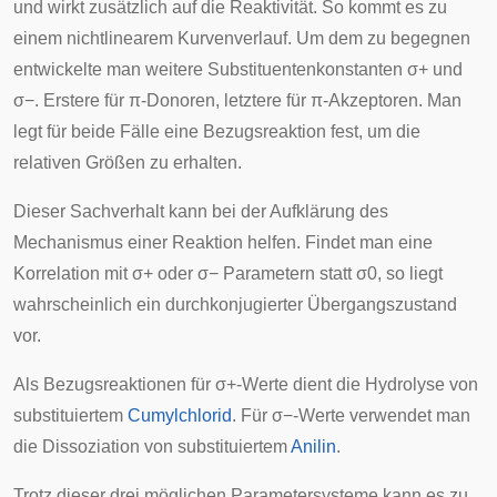
und wirkt zusätzlich auf die Reaktivität. So kommt es zu
einem nichtlinearem Kurvenverlauf. Um dem zu begegnen
entwickelte man weitere Substituentenkonstanten
σ
+
und
σ
−
. Erstere für
π
-Donoren, letztere für
π
-Akzeptoren. Man
legt für beide Fälle eine Bezugsreaktion fest, um die
relativen Größen zu erhalten.
Dieser Sachverhalt kann bei der Aufklärung des
Mechanismus einer Reaktion helfen. Findet man eine
Korrelation mit
σ
+
oder
σ
−
Parametern statt
σ
0
, so liegt
wahrscheinlich ein durchkonjugierter Übergangszustand
vor.
Als Bezugsreaktionen für
σ
+
-Werte dient die Hydrolyse von
substituiertem
Cumylchlorid
. Für
σ
−
-Werte verwendet man
die Dissoziation von substituiertem
Anilin
.
Trotz dieser drei möglichen Parametersysteme kann es zu