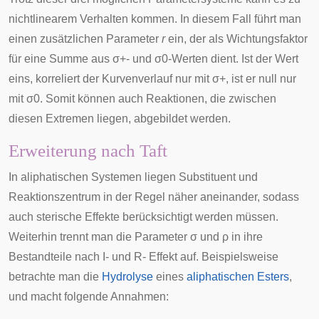
nichtlinearem Verhalten kommen. In diesem Fall führt man
einen zusätzlichen Parameter
r
ein, der als Wichtungsfaktor
für eine Summe aus
σ
+
- und
σ
0
-Werten dient. Ist der Wert
eins, korreliert der Kurvenverlauf nur mit
σ
+
, ist er null nur
mit
σ
0
. Somit können auch Reaktionen, die zwischen
diesen Extremen liegen, abgebildet werden.
Erweiterung nach Taft
In aliphatischen Systemen liegen Substituent und
Reaktionszentrum in der Regel näher aneinander, sodass
auch
sterische Effekte
berücksichtigt werden müssen.
Weiterhin trennt man die Parameter
σ
und
ρ
in ihre
Bestandteile nach I- und R- Effekt auf. Beispielsweise
betrachte man die
Hydrolyse
eines
aliphatischen
Esters
,
und macht folgende Annahmen: