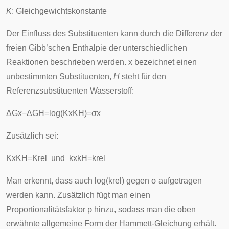
K
: Gleichgewichtskonstante
Der Einfluss des Substituenten kann durch die Differenz der
freien Gibb’schen Enthalpie der unterschiedlichen
Reaktionen beschrieben werden. x bezeichnet einen
unbestimmten Substituenten,
H
steht für den
Referenzsubstituenten Wasserstoff:
Δ
G
x
−
Δ
G
H
=
log
(
K
x
K
H
)
=
σ
x
Zusätzlich sei:
K
x
K
H
=
K
r
e
l
und
k
x
k
H
=
k
r
e
l
Man erkennt, dass auch
log
(
k
r
e
l
)
gegen
σ
aufgetragen
werden kann. Zusätzlich fügt man einen
Proportionalitätsfaktor
ρ
hinzu, sodass man die oben
erwähnte allgemeine Form der Hammett-Gleichung erhält.