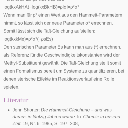
log
(
k
x
A
k
H
A
)
−
log
(
k
x
B
k
H
B
)
=
ρ
I
σ
I
=
ρ
*
σ
*
Wenn man für
ρ
*
einen Wert aus den Hammett-Parametern
nimmt, so lässt sich der neue Parameter
σ
*
errechnen.
Somit lässt sich die Taft-Gleichung aufstellen:
log
(
k
x
k
M
e
)
=
ρ
*
σ
*
(
+
ρ
s
E
s
)
Den sterischen Parameter
E
s
kann man aus (*) errechnen,
als Referenz für die Geschwindigkeitskonstanten wird der
Methyl-Substituent gewählt. Die Taft-Gleichung stellt somit
einen Formalismus bereit um Systeme zu quantifizieren, bei
denen sterische Effekte im Reaktionsverlauf eine Rolle
spielen.
Literatur
John Shorter:
Die Hammett-Gleichung – und was
daraus in fünfzig Jahren wurde
. In:
Chemie in unserer
Zeit
. 19, Nr. 6,
1985
, S. 197–208,