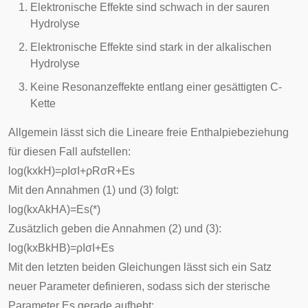
Elektronische Effekte sind schwach in der sauren
Hydrolyse
Elektronische Effekte sind stark in der alkalischen
Hydrolyse
Keine Resonanzeffekte entlang einer gesättigten C-
Kette
Allgemein lässt sich die Lineare freie Enthalpiebeziehung
für diesen Fall aufstellen:
log
(
k
x
k
H
)
=
ρ
I
σ
I
+
ρ
R
σ
R
+
E
s
Mit den Annahmen (1) und (3) folgt:
log
(
k
x
A
k
H
A
)
=
E
s
(*)
Zusätzlich geben die Annahmen (2) und (3):
log
(
k
x
B
k
H
B
)
=
ρ
I
σ
I
+
E
s
Mit den letzten beiden Gleichungen lässt sich ein Satz
neuer Parameter definieren, sodass sich der sterische
Parameter
E
s
gerade aufhebt: