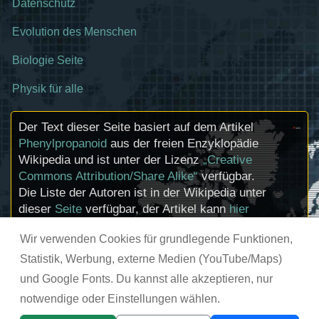
Datenschutz
Evolution des Menschen
Biologie Seite
Physik für alle
Der Text dieser Seite basiert auf dem Artikel
Phenylpropanoid
aus der freien Enzyklopädie
Wikipedia und ist unter der Lizenz
„Creative
Commons Attribution/Share Alike“
verfügbar.
Die Liste der Autoren ist in der Wikipedia unter
dieser
Seite
verfügbar, der Artikel kann
hier
bearbeitet werden. Informationen zu den
Wir verwenden Cookies für grundlegende Funktionen,
Urhebern und zum Lizenzstatus eingebundener
Mediendateien (etwa Bilder oder Videos) können
Statistik, Werbung, externe Medien (YouTube/Maps)
im Regelfall durch Anklicken dieser abgerufen
und Google Fonts. Du kannst alle akzeptieren, nur
werden.
notwendige oder Einstellungen wählen.
© chemie-schule.de 2026