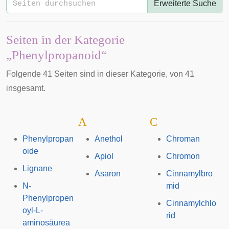
Erweiterte Suche
Seiten in der Kategorie
„Phenylpropanoid“
Folgende 41 Seiten sind in dieser Kategorie, von 41
insgesamt.
A
C
Phenylpropan
Anethol
Chroman
oide
Apiol
Chromon
Lignane
Asaron
Cinnamylbro
N-
mid
Phenylpropen
Cinnamylchlo
oyl-L-
rid
aminosäurea