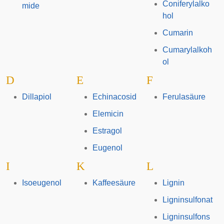
Coniferylalko
mide
hol
Cumarin
Cumarylalkoh
ol
D
E
F
Dillapiol
Echinacosid
Ferulasäure
Elemicin
Estragol
Eugenol
I
K
L
Isoeugenol
Kaffeesäure
Lignin
Ligninsulfonat
Ligninsulfons