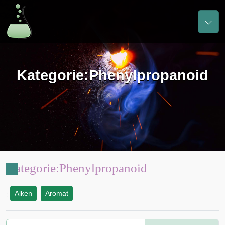
Kategorie
:
Phenylpropanoid
Kategorie
:
Phenylpropanoid
Alken
Aromat
: