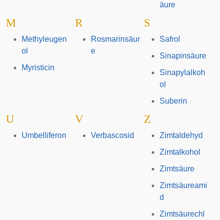
äure
M
R
S
Methyleugen
Rosmarinsäur
Safrol
ol
e
Sinapinsäure
Myristicin
Sinapylalkoh
ol
Suberin
U
V
Z
Umbelliferon
Verbascosid
Zimtaldehyd
Zimtalkohol
Zimtsäure
Zimtsäureami
d
Zimtsäurechl