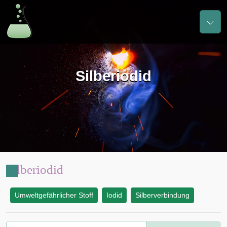
Silberiodid
Silberiodid
Umweltgefährlicher Stoff
Iodid
Silberverbindung
: