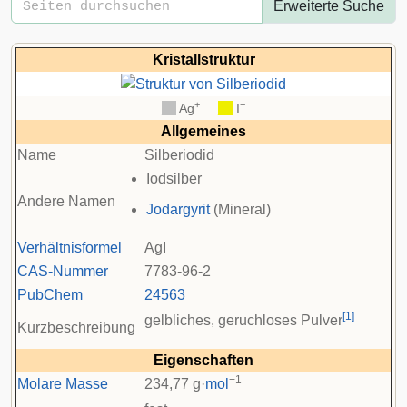
Erweiterte Suche
Kristallstruktur
+
−
__
Ag
__
I
Allgemeines
Name
Silberiodid
Iodsilber
Andere Namen
Jodargyrit
(Mineral)
Verhältnisformel
AgI
CAS-Nummer
7783-96-2
PubChem
24563
[
1
]
gelbliches, geruchloses Pulver
Kurzbeschreibung
Eigenschaften
−1
Molare Masse
234,77 g·
mol