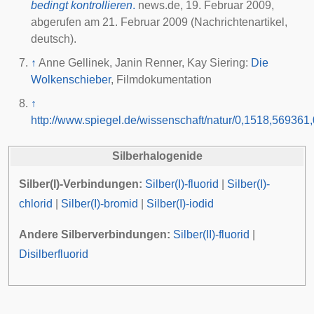
bedingt kontrollieren
.
news.de,
19. Februar 2009
,
abgerufen am
21. Februar 2009
(Nachrichtenartikel,
deutsch).
↑
Anne Gellinek, Janin Renner, Kay Siering:
Die
Wolkenschieber
, Filmdokumentation
↑
http://www.spiegel.de/wissenschaft/natur/0,1518,569361,
Silberhalogenide
Silber(I)-Verbindungen:
Silber(I)-fluorid
|
Silber(I)-
chlorid
|
Silber(I)-bromid
|
Silber(I)-iodid
Andere Silberverbindungen:
Silber(II)-fluorid
|
Disilberfluorid