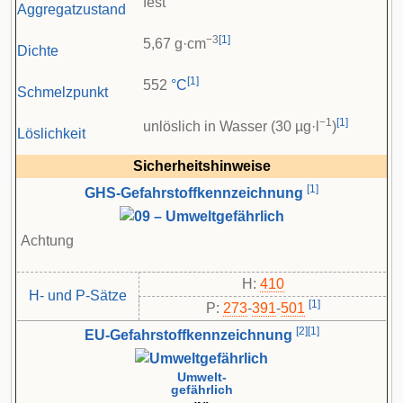
fest
Aggregatzustand
−3
[
1
]
5,67 g·cm
Dichte
[
1
]
552
°C
Schmelzpunkt
−1
[
1
]
unlöslich in Wasser (30 µg·l
)
Löslichkeit
Sicherheitshinweise
[
1
]
GHS-Gefahrstoffkennzeichnung
Achtung
H:
410
H- und P-Sätze
[
1
]
P:
273
-​
391
-​
501
[
2
]
[
1
]
EU-Gefahrstoffkennzeichnung
Umwelt-
gefährlich