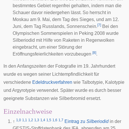
bestimmtes Gebiet regenfrei gehalten, indem man die
Schauer davor niedergehen lässt. So herrscht in
Moskau am 9. Mai, dem
Tag des Sieges
, und am 12.
[
7
]
Juni, dem
Tag Russlands
, Sonnenschein.
Bei den
Olympischen Sommerspielen in Peking 2008 wurde
Silberiodid mit Hilfe von Raketen in Regenwolken
eingebracht, um einer Störung der
[
8
]
Eröffnungsfeierlichkeiten vorzubeugen
.
In den Anfangszeiten der Fotografie im 19. Jahrhundert
wurde es wegen seiner Lichtempfindlichkeit für
verschiedene
Edeldruckverfahren
wie
Talbotypie
,
Kalotypie
und
Argyrotypie
verwendet. Später wurde es durch besser
geeignete Substanzen wie Silberbromid ersetzt.
Einzelnachweise
1,0
1,1
1,2
1,3
1,4
1,5
1,6
1,7
↑
Eintrag zu
Silberiodid
in der
GESTIS-Stoffdatenbank des
IFA
, abgerufen am 25.