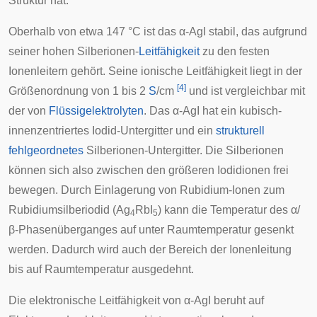
Struktur hat.
Oberhalb von etwa 147 °C ist das α-AgI stabil, das aufgrund
seiner hohen Silberionen-
Leitfähigkeit
zu den festen
Ionenleitern gehört. Seine ionische Leitfähigkeit liegt in der
[
4
]
Größenordnung von 1 bis 2
S
/cm
und ist vergleichbar mit
der von
Flüssigelektrolyten
. Das α-AgI hat ein kubisch-
innenzentriertes Iodid-Untergitter und ein
strukturell
fehlgeordnetes
Silberionen-Untergitter. Die Silberionen
können sich also zwischen den größeren Iodidionen frei
bewegen. Durch Einlagerung von Rubidium-Ionen zum
Rubidiumsilberiodid
(Ag
RbI
) kann die Temperatur des α/
4
5
β-Phasenüberganges auf unter Raumtemperatur gesenkt
werden. Dadurch wird auch der Bereich der Ionenleitung
bis auf Raumtemperatur ausgedehnt.
Die elektronische Leitfähigkeit von α-AgI beruht auf