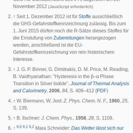
November 2012
(JavaScript erforderlich)
↑
Seit 1. Dezember 2012 ist für
Stoffe
ausschließlich
die GHS-Gefahrstoffkennzeichnung zulässig. Bis zum
1. Juni 2015 dürfen noch die R-Sätze dieses Stoffes für
die Einstufung von
Zubereitungen
herangezogen
werden, anschließend ist die EU-
Gefahrstoffkennzeichnung von rein historischem
Interesse.
↑
J. G. P. Binner, G. Dimitrakis, D. M. Price, M. Reading,
B. Vaidhyanathan: "Hysteresis in the β–α Phase
Transition in Silver Iodide",
Journal of Thermal Analysis
and Calorimetry
,
2006
,
84
, S. 409–412 (
PDF
)
↑
W. Biermann, W. Jost:
Z. Phys. Chem. N. F.
,
1960
,
25
,
S. 139.
↑
B. Ilschner:
J. Chem. Phys.
,
1958
,
28
, S. 1109.
6,0
6,1
6,2
↑
Mara Schneider:
Das Wetter lässt sich nur