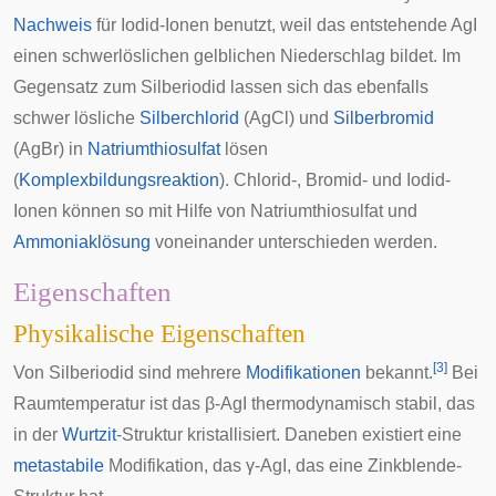
Nachweis
für Iodid-Ionen benutzt, weil das entstehende AgI
einen schwerlöslichen gelblichen Niederschlag bildet. Im
Gegensatz zum Silberiodid lassen sich das ebenfalls
schwer lösliche
Silberchlorid
(AgCl) und
Silberbromid
(AgBr) in
Natriumthiosulfat
lösen
(
Komplexbildungsreaktion
). Chlorid-, Bromid- und Iodid-
Ionen können so mit Hilfe von Natriumthiosulfat und
Ammoniaklösung
voneinander unterschieden werden.
Eigenschaften
Physikalische Eigenschaften
[
3
]
Von Silberiodid sind mehrere
Modifikationen
bekannt.
Bei
Raumtemperatur ist das β-AgI thermodynamisch stabil, das
in der
Wurtzit
-Struktur kristallisiert. Daneben existiert eine
metastabile
Modifikation, das γ-AgI, das eine
Zinkblende
-