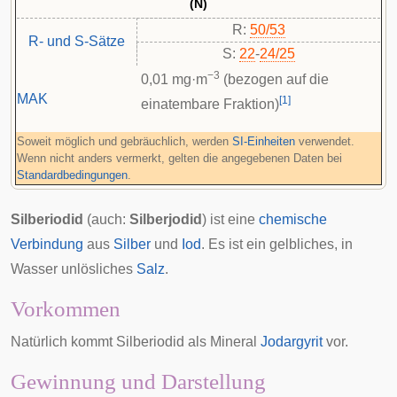
(N)
R:
50/53
R- und S-Sätze
S:
22
-
24/25
−3
0,01 mg·m
(bezogen auf die
MAK
[
1
]
einatembare Fraktion)
Soweit möglich und gebräuchlich, werden
SI-Einheiten
verwendet.
Wenn nicht anders vermerkt, gelten die angegebenen Daten bei
Standardbedingungen
.
Silberiodid
(auch:
Silberjodid
) ist eine
chemische
Verbindung
aus
Silber
und
Iod
. Es ist ein gelbliches, in
Wasser unlösliches
Salz
.
Vorkommen
Natürlich kommt Silberiodid als Mineral
Jodargyrit
vor.
Gewinnung und Darstellung