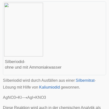
Silberiodid-
ohne und mit Ammoniakwasser
Silberiodid wird durch Ausfällen aus einer
Silbernitrat
-
Lösung mit Hilfe von
Kaliumiodid
gewonnen.
A
g
N
O
3
+
K
I
⟶
A
g
I
+
K
N
O
3
Diese Reaktion wird auch in der chemischen Analytik als