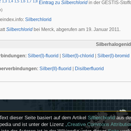
2
1,3
1,4
1,5
1,6
1,7
1,8
Eintrag zu
Silberchlorid
in der GESTIS-Stof
h)
veindex.info:
Silberchlorid
att
Silberchlorid
bei Merck, abgerufen am 19. Januar 2011.
Silberhalogeni
erbindungen:
Silber(I)-fluorid
|
Silber(I)-chlorid
|
Silber(I)-bromid
berverbindungen:
Silber(II)-fluorid
|
Disilberfluorid
Text dieser Seite basiert auf dem Artikel
Silberchlorid
aus de
pedia und ist unter der Lizenz
„Creative Commons Attributio