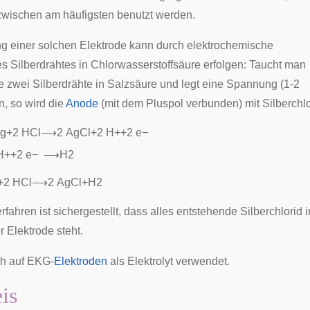
zwischen am häufigsten benutzt werden.
ng einer solchen Elektrode kann durch elektrochemische
s Silberdrahtes in
Chlorwasserstoffsäure
erfolgen: Taucht man
e zwei Silberdrähte in Salzsäure und legt eine Spannung (1-2
n, so wird die
Anode
(mit dem Pluspol verbunden) mit Silberchl
g
+
2
H
C
l
⟶
2
A
g
C
l
+
2
H
+
+
2
e
−
H
+
+
2
e
−
⟶
H
2
+
2
H
C
l
⟶
2
A
g
C
l
+
H
2
fahren ist sichergestellt, dass alles entstehende Silberchlorid 
r Elektrode steht.
ch auf
EKG
-
Elektroden
als Elektrolyt verwendet.
is