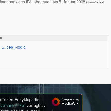
fdatenbank des
IFA
, abgerufen am 5. Januar 2008
(JavaScript
de
|
Silber(I)-iodid
r freien Enzyklopädie
n/Share Alike“
verfügbar.