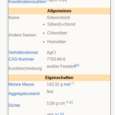
Koordinationszahlen
Allgemeines
Name
Silberchlorid
Silber(I)-chlorid
Chlorsilber
Andere Namen
Hornsilber
Verhältnisformel
AgCl
CAS-Nummer
7783-90-6
[
1
]
weißer Feststoff
Kurzbeschreibung
Eigenschaften
−1
Molare Masse
143,32 g·
mol
fest
Aggregatzustand
−3
[
1
]
5,56 g·cm
Dichte
[
1
]