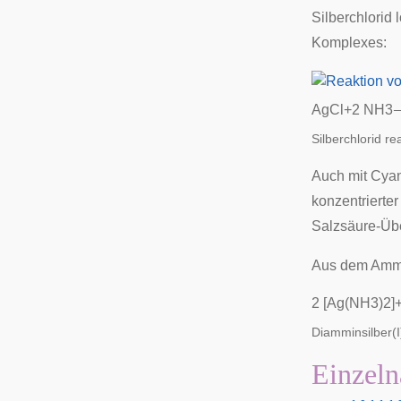
Silberchlorid
Komplexes:
A
g
C
l
+
2
N
H
3
Silberchlorid r
Auch mit Cyani
konzentrierte
Salzsäure-Übe
Aus dem Ammin
2
[
A
g
(
N
H
3
)
2
]
Diamminsilber(I
Einzeln