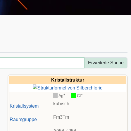
Erweiterte Suche
Kristallstruktur
+
−
__
Ag
__
Cl
kubisch
Kristallsystem
F
m
3
¯
m
Raumgruppe
Ag[6], Cl[6]