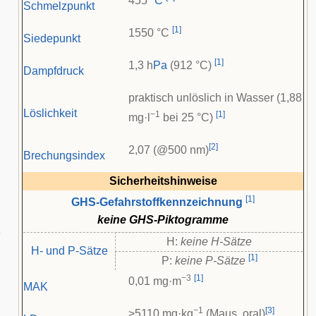
455
°C
Schmelzpunkt
[
1
]
1550 °C
Siedepunkt
[
1
]
1,3 h
Pa
(912 °C)
Dampfdruck
praktisch unlöslich in Wasser (1,88
Löslichkeit
−1
[
1
]
mg·l
bei 25 °C)
[
2
]
2,07 (@500 nm)
Brechungsindex
Sicherheitshinweise
[
1
]
GHS-Gefahrstoffkennzeichnung
keine GHS-Piktogramme
e
H:
keine H-Sätze
H- und P-Sätze
[
1
]
P:
keine P-Sätze
−3
[
1
]
0,01 mg·m
MAK
−1
[
3
]
>5110 mg·kg
(Maus, oral)