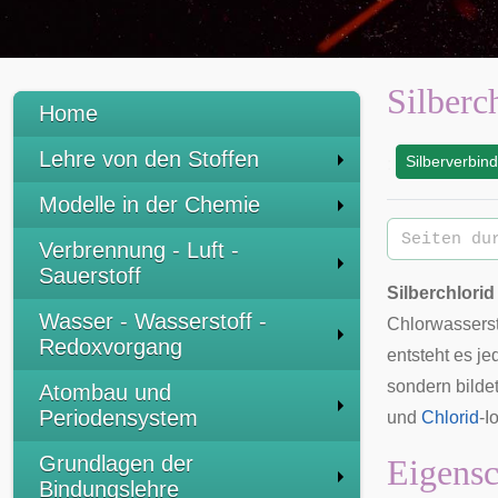
Silberc
Home
Lehre von den Stoffen
Silberverbin
:
Modelle in der Chemie
Verbrennung - Luft -
Sauerstoff
Silberchlorid
Wasser - Wasserstoff -
Chlorwasserst
Redoxvorgang
entsteht es je
sondern bilde
Atombau und
Periodensystem
und
Chlorid
-I
Grundlagen der
Eigensc
Bindungslehre