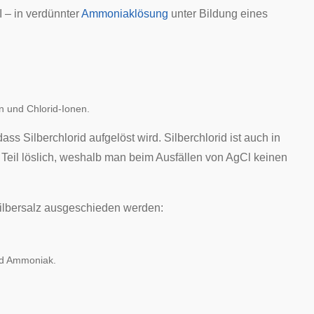
I – in verdünnter
Ammoniaklösung
unter Bildung eines
n und Chlorid-Ionen.
s Silberchlorid aufgelöst wird. Silberchlorid ist auch in
Teil löslich, weshalb man beim Ausfällen von AgCl keinen
ilbersalz ausgeschieden werden:
und Ammoniak.