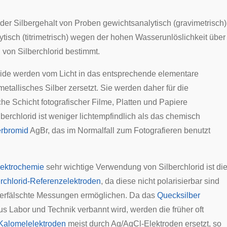
 der Silbergehalt von Proben gewichtsanalytisch (gravimetrisch)
tisch (titrimetrisch) wegen der hohen Wasserunlöslichkeit über
 von Silberchlorid bestimmt.
ide werden vom Licht in das entsprechende elementare
etallisches Silber zersetzt. Sie werden daher für die
che Schicht fotografischer Filme, Platten und Papiere
berchlorid ist weniger lichtempfindlich als das chemisch
erbromid
AgBr, das im Normalfall zum Fotografieren benutzt
lektrochemie
sehr wichtige Verwendung von Silberchlorid ist di
erchlorid-Referenzelektroden
, da diese nicht polarisierbar sind
verfälschte Messungen ermöglichen. Da das
Quecksilber
 Labor und Technik verbannt wird, werden die früher oft
Kalomelelektroden
meist durch Ag/AgCl-Elektroden ersetzt, so