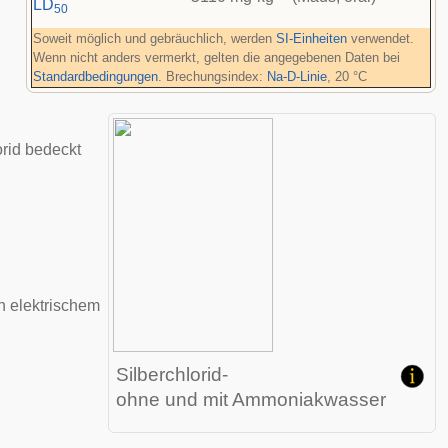
LD
50
Soweit möglich und gebräuchlich, werden
SI-Einheiten
verwendet.
Wenn nicht anders vermerkt, gelten die angegebenen Daten bei
Standardbedingungen
. Brechungsindex:
Na-D-Linie
, 20 °C
orid bedeckt
in elektrischem
Silberchlorid-
ohne und mit Ammoniakwasser