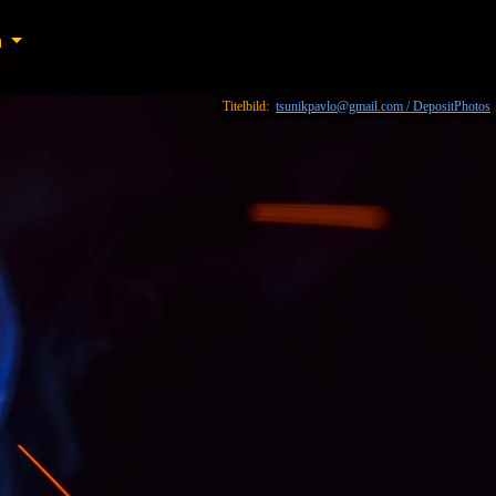
n
n
Titelbild:
tsunikpavlo@gmail.com / DepositPhotos