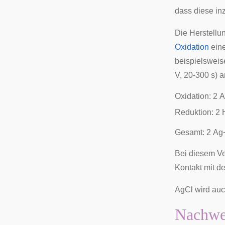
dass diese in
Die Herstellu
Oxidation
eine
beispielsweis
V, 20-300 s) a
O
x
i
d
a
t
i
o
n
:
2
A
R
e
d
u
k
t
i
o
n
:
2
G
e
s
a
m
t
:
2
A
g
Bei diesem Ver
Kontakt mit de
AgCl wird au
Nachwe