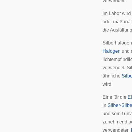
verwendet.
Im Labor wird
oder maßanaly
die Ausfällung
Silberhalogen
Halogen
und m
lichtempfindli
verwendet. Sil
ähnliche
Silb
wird.
Eine für die
E
in
Silber-Silb
und somit un
zunehmend aus
verwendeten