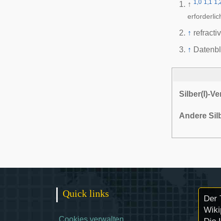
1,0
1,1
1,
↑
erforderlic
↑
refracti
↑
Datenbl
Silber(I)-V
Andere Sil
Quick links
Der 
Wiki
Cookies verwalten