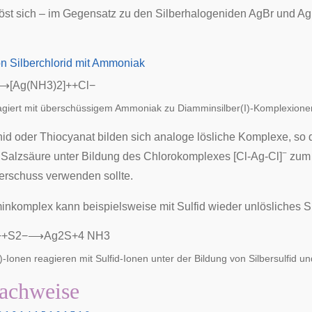
 löst sich – im Gegensatz zu den Silberhalogeniden AgBr und Ag
⟶
[
A
g
(
N
H
3
)
2
]
+
+
C
l
−
eagiert mit überschüssigem Ammoniak zu Diamminsilber(I)-Komplexione
d oder Thiocyanat bilden sich analoge lösliche Komplexe, so das
−
r Salzsäure unter Bildung des Chlorokomplexes [Cl-Ag-Cl]
zum 
rschuss verwenden sollte.
komplex kann beispielsweise mit Sulfid wieder unlösliches S
+
+
S
2
−
⟶
A
g
2
S
+
4
N
H
3
)-Ionen reagieren mit Sulfid-Ionen unter der Bildung von Silbersulfid 
achweise