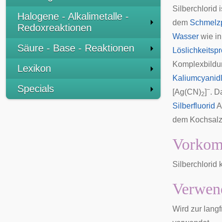
Silberchlorid 
Halogene - Alkalimetalle -
dem
Schmelz
Redoxreaktionen
Wasser
wie i
Säure - Base - Reaktionen
Löslichkeitsp
Komplexbildu
Lexikon
Kaliumcyanid
Specials
−
[Ag(CN)
]
. 
2
Silberfluorid
A
dem Kochsalzg
Vorko
Silberchlorid
Verwen
Wird zur langf