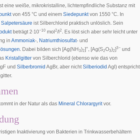
ist eine weiße, mikrokristalline, lichtempfindliche Substanz mit
punkt
von 455 °C und einem
Siedepunkt
von 1550 °C. In
n
Salpetersäure
ist Silberchlorid praktisch unlöslich. Sein
−10
2
2
rodukt
beträgt 2∙10
mol
/l
. Es löst sich aber sehr leicht unter
ng in
Ammoniak
-,
Natriumthiosulfat
- und
+
3−
lösungen
. Dabei bilden sich [Ag(NH
)
]
, [Ag(S
O
)
]
und
3
2
2
3
2
Das
Kristallgitter
von Silberchlorid (ebenso wie das von
gF und
Silberbromid
AgBr, aber nicht
Silberiodid
AgI) entspricht
itter.
mmen
 kommt in der Natur als das
Mineral
Chlorargyrit
vor.
dung
ristigen Inaktivierung von Bakterien in Trinkwasserbehältern