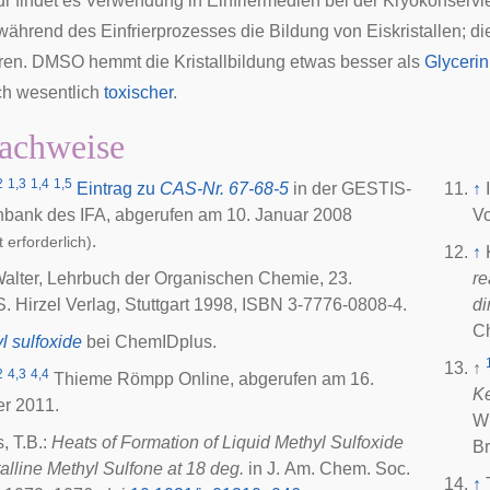
ur
findet es Verwendung in Einfriermedien bei der
Kryokonservi
 während des Einfrierprozesses die Bildung von
Eiskristallen
; d
hren. DMSO hemmt die Kristallbildung etwas besser als
Glycerin
ch wesentlich
toxischer
.
achweise
2
1,3
1,4
1,5
Eintrag zu
CAS-Nr. 67-68-5
in der GESTIS-
↑
enbank des
IFA
, abgerufen am 10. Januar 2008
Vo
.
 erforderlich)
↑
alter, Lehrbuch der Organischen Chemie, 23.
re
S. Hirzel Verlag, Stuttgart 1998, ISBN 3-7776-0808-4.
di
C
l sulfoxide
bei
ChemIDplus
.
↑
2
4,3
4,4
Thieme Römpp Online
, abgerufen am 16.
Ke
r 2011.
Wi
, T.B.:
Heats of Formation of Liquid Methyl Sulfoxide
B
alline Methyl Sulfone at 18 deg.
in
J. Am. Chem. Soc.
↑