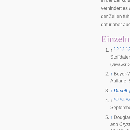
In der
Zellkult
verhindert es
der Zellen fü
dafür aber au
Einzeln
1,0
1,1
1,
↑
Stoffdat
(JavaScript
↑
Beyer-W
Auflage, 
↑
Dimethy
4,0
4,1
4,
↑
Septembe
↑
Douglas
and Cryst