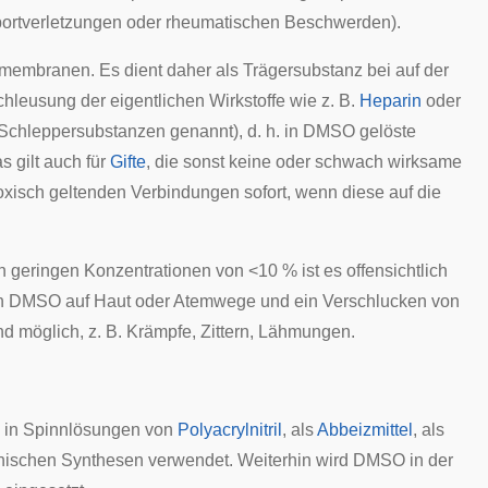
ortverletzungen
oder
rheumatischen
Beschwerden).
lmembranen. Es dient daher als Trägersubstanz bei auf der
chleusung der eigentlichen Wirkstoffe wie z. B.
Heparin
oder
, Schleppersubstanzen genannt), d. h. in DMSO gelöste
 gilt auch für
Gifte
, die sonst keine oder schwach wirksame
xisch geltenden Verbindungen sofort, wenn diese auf die
n geringen Konzentrationen von <10 % ist es offensichtlich
n DMSO auf
Haut
oder
Atemwege
und ein Verschlucken von
d möglich, z. B.
Krämpfe
, Zittern,
Lähmungen
.
es in Spinnlösungen von
Polyacrylnitril
, als
Abbeizmittel
, als
ischen Synthesen verwendet. Weiterhin wird DMSO in der