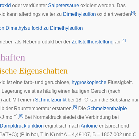
roxid
oder verdünnter
Salpetersäure
oxidiert werden. Das
[
4
]
xid kann allerdings weiter zu
Dimethylsulfon
oxidiert werden
:
[
4
]
aneben als Nebenprodukt bei der
Zellstoffherstellung
an.
haften
ische Eigenschaften
id ist eine farb- und geruchlose,
hygroskopische
Flüssigkeit.
 Lagerung weist es häufig einen fauligen Geruch (nach
d
) auf. Mit einem
Schmelzpunkt
bei 18 °C kann die Substanz nur
[
5
]
lb der Raumtemperatur erstarren.
Die
Schmelzenthalpie
−1
[
6
]
 kJ·mol
.
Bei Normaldruck siedet die Verbindung bei
Dampfdruckfunktion
ergibt sich nach
Antoine
entsprechend
B/(T+C)) (P in bar, T in K) mit A = 4,49107, B = 1807,002 und C