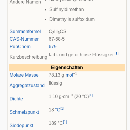
Andere Namen
Sulfinyldimethan
Dimethylis sulfoxidum
Summenformel
C
H
OS
2
6
CAS-Nummer
67-68-5
PubChem
679
[
1
]
farb- und geruchlose Flüssigkeit
Kurzbeschreibung
Eigenschaften
−1
Molare Masse
78,13 g·
mol
flüssig
Aggregatzustand
−3
[
1
]
1,10 g·cm
(20 °C)
Dichte
[
1
]
18
°C
Schmelzpunkt
[
1
]
189 °C
Siedepunkt