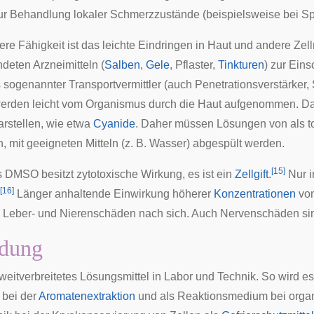
r Behandlung lokaler Schmerzzustände (beispielsweise bei
Sp
re Fähigkeit ist das leichte Eindringen in Haut und andere Zel
eten Arzneimitteln (
Salben
,
Gele
,
Pflaster
,
Tinkturen
) zur Eins
 sogenannter Transportvermittler (auch Penetrationsverstärker
rden leicht vom Organismus durch die Haut aufgenommen. Das
arstellen, wie etwa
Cyanide
. Daher müssen Lösungen von als to
, mit geeigneten Mitteln (z. B. Wasser) abgespült werden.
[
15
]
s DMSO besitzt zytotoxische Wirkung, es ist ein
Zellgift
.
Nur i
[
16
]
Länger anhaltende Einwirkung höherer
Konzentrationen
vo
n
Leber
- und
Nierenschäden
nach sich. Auch Nervenschäden sin
dung
weitverbreitetes Lösungsmittel in Labor und Technik. So wird 
bei der
Aromatenextraktion
und als Reaktionsmedium bei organ