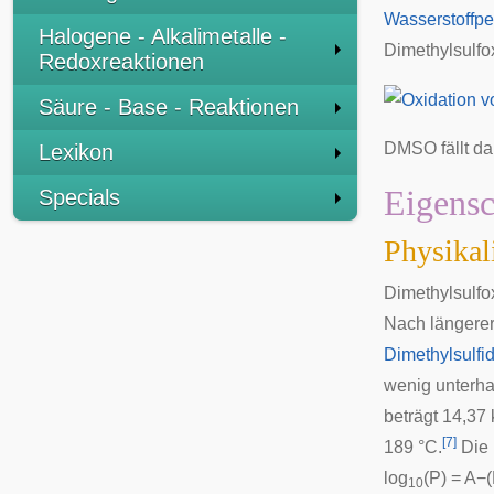
Wasserstoffpe
Halogene - Alkalimetalle -
Dimethylsulfo
Redoxreaktionen
Säure - Base - Reaktionen
DMSO fällt d
Lexikon
Eigensc
Specials
Physikal
Dimethylsulfox
Nach längerer
Dimethylsulfi
wenig unterha
beträgt 14,37
[
7
]
189 °C.
Die
log
(P) = A−(
10