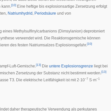
[
10
]
 kann.
Eine heftige bis explosionsartige Zersetzung erfolgt
aten
,
Natriumhydrid
,
Periodsäure
und von
g eines Methylsulfinylcarbanions (Dimsylanion) deprotoniert
 Synthese verwendet wird. Die Reaktionsgemische können
[
10
]
lieren des festen Natriumsalzes Explosionsgefahr.
[
13
]
ampf-Luft-Gemische.
Die
untere Explosionsgrenze
liegt bei
[
13
]
mischen Zersetzung der Substanz nicht bestimmt werden.
−7
−1
lasse
T3. Die elektrische Leitfähigkeit ist mit 2·10
S·m
indet daher therapeutische Verwendung als
perkutanes