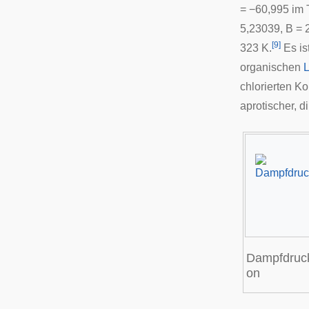
= −60,995 im 
5,23039, B = 
[
9
]
323 K.
Es is
organischen
L
chlorierten K
aprotischer, d
Dampfdruck
on