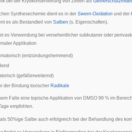
nik bei der
Kryokonservierung
von Zellen als
Gefrierschutzmittel
schen Synthesechemie dient es in der
Swern-Oxidation
und der
nt es als Bestandteil von
Salben
(s. Eigenschaften).
det es Verwendung bei versehentlicher
subkutaner
oder perivask
rmaler
Applikation
ammatorisch (entzündungshemmend)
lend
atorisch (gefäßerweiternd)
bei der Bindung
toxischer
Radikale
esem Falle eine
topische
Applikation von DMSO 99 % im Bereic
Tage empfohlen.
ls 50%ige Salbe auch erfolgreich bei der Behandlung des
kom