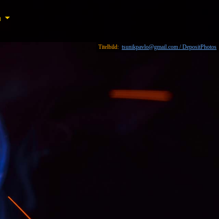
n
n
Titelbild:
tsunikpavlo@gmail.com / DepositPhotos