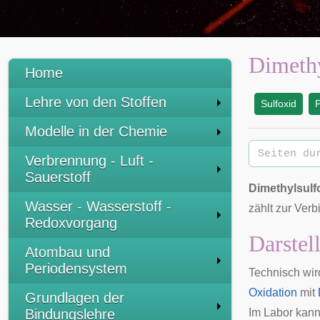
Dimethy
Home
Lehre von den Stoffen
Sulfoxid
P
:
Modelle in der Chemie
Verbrennung - Luft -
Sauerstoff
Dimethylsulf
Wasser - Wasserstoff -
zählt zur Ver
Redoxvorgang
Darste
Atombau und
Periodensystem
Technisch wir
Oxidation
mit
Grundlagen der
Bindungslehre
Im Labor kan