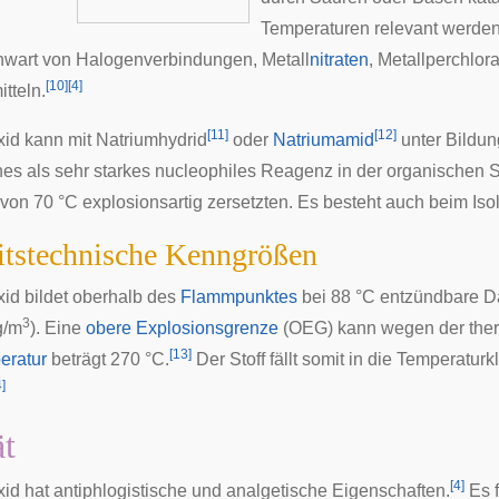
Temperaturen relevant werden
nwart von Halogenverbindungen, Metall
nitraten
, Metall
perchlor
[
10
]
[
4
]
tteln.
[
11
]
[
12
]
xid kann mit Natriumhydrid
oder
Natriumamid
unter Bildun
es als sehr starkes nucleophiles Reagenz in der organischen
 von 70 °C explosionsartig zersetzten. Es besteht auch beim Iso
itstechnische Kenngrößen
xid bildet oberhalb des
Flammpunktes
bei 88 °C entzündbare D
3
g/m
). Eine
obere Explosionsgrenze
(OEG) kann wegen der ther
[
13
]
eratur
beträgt 270 °C.
Der Stoff fällt somit in die
Temperaturk
4
]
ät
[
4
]
xid hat
antiphlogistische
und
analgetische
Eigenschaften.
Es f