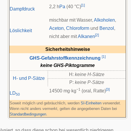
[
1
]
2,2 h
Pa
(40 °C)
Dampfdruck
mischbar mit Wasser,
Alkoholen
,
Aceton
,
Chloroform
und
Benzol
,
Löslichkeit
[
2
]
nicht aber mit
Alkanen
Sicherheitshinweise
[
1
]
GHS-Gefahrstoffkennzeichnung
keine GHS-Piktogramme
H:
keine H-Sätze
H- und P-Sätze
P:
keine P-Sätze
−1
[
3
]
14500 mg·kg
(oral, Ratte)
LD
50
Soweit möglich und gebräuchlich, werden
SI-Einheiten
verwendet.
Wenn nicht anders vermerkt, gelten die angegebenen Daten bei
Standardbedingungen
.
ysiert, so dass diese schon bei wesentlich niedrigeren