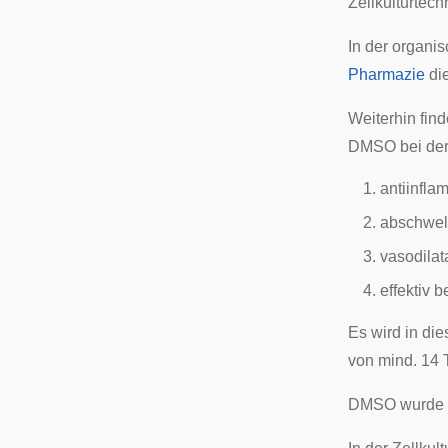
Zellkulturtech
In der organi
Pharmazie
die
Weiterhin fin
DMSO bei
de
antiinfl
abschwel
vasodilat
effektiv 
Es wird in di
von mind. 14 
DMSO wurde a