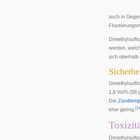
auch in Gege
Fluorierungsmi
Dimethylsulfo
werden, welch
sich oberhalb
Sicherhe
Dimethylsulfo
1,8 Vol% (58 
Die
Zündtemp
[
1
eher gering.
Toxizit
Dimethylsulfo