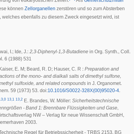
erung
von
eukaryotischen Zellen
.
Als
Gefrierschutzmittel
iese können
Zellorganellen
zerstören und so zum Absterben
, welches ebenfalls zu diesem Zweck eingesetzt wird, ist
Iwai, I.; Ide, J.:
2,3-Diphenyl-1,3-Butadiene
in Org. Synth., Coll.
l. 6 (1988) 531
Kaiser, E. M; Beard, R. D; Hauser, C. R :
Preparation and
actions of the mono- and dialkali salts of dimethyl sulfone,
methyl sulfoxide, and related compounds
in
J. Organomet.
hem.
59 (1973) 53.
doi
:
10.1016/S0022-328X(00)95020-4
.
13,0
13,1
13,2
E. Brandes, W. Möller:
Sicherheitstechnische
nngrößen - Band 1: Brennbare Flüssigkeiten und Gase
,
rtschaftsverlag NW – Verlag für neue Wissenschaft GmbH,
remerhaven 2003.
Technische Regel für Betriebssicherheit - TRBS 2153, BG