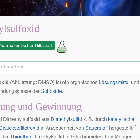
lsulfoxid
harmazeutischer Hilfsstoff
oxid
(Abkürzung: DMSO) ist ein organisches
Lösungsmittel
und
bindungsklasse der
Sulfoxide
.
llung und Gewinnung
d Dimethylsulfoxid aus
Dimethylsulfid
z. B. durch
katalytische
[
4
]
Distickstofftetroxid
in Anwesenheit von
Sauerstoff
hergestellt.
n der
Thioether
Dimethylsulfid mit stöchiometrischen Mengen