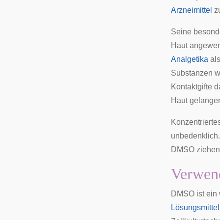
Arzneimittel
zu
Seine besonde
Haut angewend
Analgetika
als
Substanzen we
Kontaktgifte d
Haut gelangen
Konzentrierte
unbedenklich.
DMSO ziehe
Verwen
DMSO ist ein 
Lösungsmittel