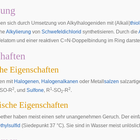
lung
sen sich durch Umsetzung von
Alkylhalogeniden
mit (Alkali)
thio
che
Alkylierung
von
Schwefeldichlorid
synthetisieren. Durch die
latom und einer reaktiven C=N-Doppelbindung im Ring darstel
haften
he Eigenschaften
den mit
Halogenen
,
Halogenalkanen
oder Metall
salzen
salzartig
2
1
2
-SO-R
, und
Sulfone
, R
-SO
-R
.
2
ische Eigenschaften
oether haben meist einen sehr unangenehmen Geruch. Der einfach
thylsulfid
(Siedepunkt 37 °C). Sie sind in Wasser meist unlöslic