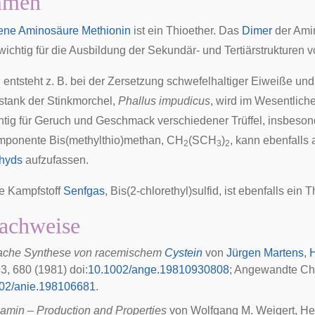
mmen
ene
Aminosäure
Methionin
ist ein Thioether. Das
Dimer
der Ami
wichtig für die Ausbildung der Sekundär- und Tertiärstrukturen 
d
entsteht z. B. bei der Zersetzung schwefelhaltiger Eiweiße und
stank der
Stinkmorchel
,
Phallus impudicus
, wird im Wesentliche
htig für Geruch und Geschmack verschiedener
Trüffel
, insbeson
mponente Bis(methylthio)methan, CH
(SCH
)
, kann ebenfalls 
2
3
2
hyds
aufzufassen.
e Kampfstoff
Senfgas
, Bis(2-chlorethyl)sulfid, ist ebenfalls ein T
achweise
fache Synthese von racemischem
Cystein
von
Jürgen Martens
,
H
3, 680 (1981)
doi
:
10.1002/ange.19810930808
;
Angewandte Chem
02/anie.198106681
.
lamin – Production and Properties
von Wolfgang M. Weigert, He