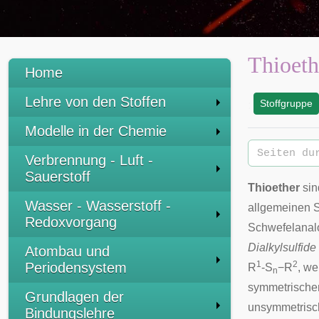
Thioeth
Home
Lehre von den Stoffen
Stoffgruppe
:
Modelle in der Chemie
Verbrennung - Luft -
Sauerstoff
Thioether
sin
Wasser - Wasserstoff -
allgemeinen S
Redoxvorgang
Schwefelanal
Dialkylsulfide
Atombau und
1
2
Periodensystem
R
-S
−R
, w
n
symmetrische
Grundlagen der
unsymmetrisc
Bindungslehre