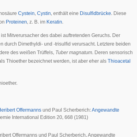
nosäure
Cystein
,
Cystin
, enthält eine
Disulfidbrücke
. Diese
von
Proteinen
, z. B. im
Keratin
.
 ist Mitverursacher des dabei auftretenden Geruchs. Der
n durch Dimethyldi- und -trisulfid verursacht. Letztere beiden
dere des weißen Trüffels,
Tuber magnatum
. Deren sensorisch
als Thioether bezeichnet werden, ist aber eher als
Thioacetal
hioether.
eribert Offermanns
und Paul Scherberich:
Angewandte
ie International Edition
20, 668 (1981)
ribert Offermanns und Paul Scherberich,
Angewandte