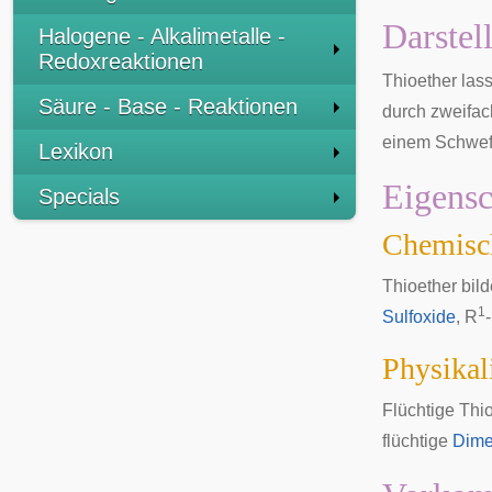
Darstel
Halogene - Alkalimetalle -
Redoxreaktionen
Thioether las
Säure - Base - Reaktionen
durch zweifa
einem Schwefe
Lexikon
Eigensc
Specials
Chemisc
Thioether bil
1
Sulfoxide
, R
Physikal
Flüchtige Thi
flüchtige
Dime