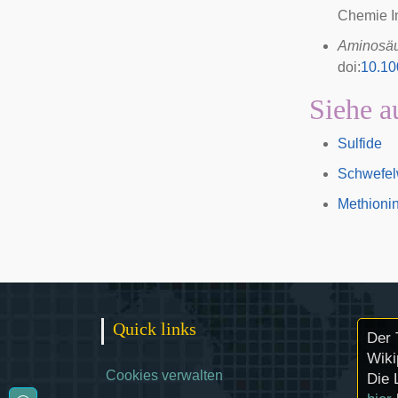
Chemie In
Aminosäu
doi
:
10.10
Siehe a
Sulfide
Schwefel
Methioni
Quick links
Der 
Wiki
Cookies verwalten
Die 