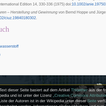
ternational Edition
14, 330-336 (1975)
doi
:
10.1002/anie.1975
ren – Herstellung und Gewinnung
von Bernd Hoppe und Jürge
02/ciuz.19840180302
.
uch
wasserstoff
n
Text dieser Seite basiert auf dem Artikel
Thioether
aus der f
pedia und ist unter der Lizenz
„Creative Commons Attributio
Liste der Autoren ist in der Wikipedia unter dieser
Seite
verfü