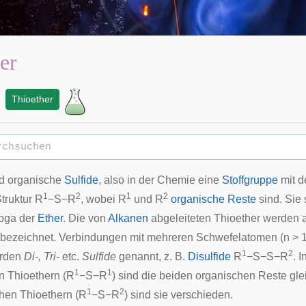
er
Thioether
d organische
Sulfide
, also in der Chemie eine
Stoffgruppe
mit d
1
2
1
2
truktur R
−S−R
, wobei R
und R
organische Reste
sind. Sie 
oga der
Ether
. Die von
Alkanen
abgeleiteten Thioether werden 
bezeichnet. Verbindungen mit mehreren Schwefelatomen (n > 1)
1
2
erden
Di-, Tri-
etc.
Sulfide
genannt, z. B.
Disulfide
R
−S−S−R
. I
1
1
n Thioethern (R
−S−R
) sind die beiden organischen Reste glei
1
2
hen Thioethern (R
−S−R
) sind sie verschieden.