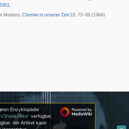
03301
.
n Martens,
Chemie in unserer Zeit
18, 73−86 (1984)
reien Enzyklopädie
n/Share Alike“
verfügbar.
gbar, der Artikel kann