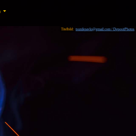
n
n
Titelbild:
tsunikpavlo@gmail.com / DepositPhotos