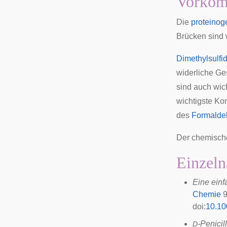
Vorko
Die
proteinog
Brücken sind 
Dimethylsulfi
widerliche Ge
sind auch wic
wichtigste Ko
des
Formalde
Der chemisch
Einzeln
Eine ein
Chemie
9
doi
:
10.10
-Penicil
D