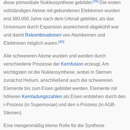
[
39
]
diese
primordiale Nukleosynthese
gebildet.
Die ersten
vollständigen Atome mit gebundenen Elektronen wurden
erst 380.000 Jahre nach dem Urknall gebildet, als das
Universum durch Expansion ausreichend abgekühlt war
und damit
Rekombinationen
von Atomkernen und
[
40
]
Elektronen möglich waren.
Alle schwereren Atome wurden und werden durch
verschiedene Prozesse der
Kernfusion
erzeugt. Am
wichtigsten ist die
Nukleosynthese
, wobei in Sternen
zunächst Helium, anschließend auch die schwereren
Elemente bis zum Eisen gebildet werden. Elemente mit
höheren
Kernladungszahlen
als Eisen entstehen durch den
r-Prozess
(in
Supernovae
) und den
s-Prozess
(in
AGB-
Sternen
).
Eine mengenmäßig kleine Rolle für die Synthese