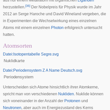
aus nur einem Metallatom mit organischen
Liganden
[
36
]
herzustellen.
Der Nobelpreis für Physik wurde im Jahr
2012 an
Serge Haroche
und
David Wineland
vergeben, die
in Experimenten die Wechselwirkung eines einzelnen
Atoms mit einem einzelnen
Photon
erfolgreich untersucht
hatten.
Atomsorten
Datei:Isotopentabelle Segre.svg
Nuklidkarte
Datei:Periodensystem Z A Name Deutsch.svg
Periodensystem
Unterscheiden sich Atome hinsichtlich ihrer Atomkerne,
spricht man von verschiedenen
Nukliden
. Nuklide können
sich voneinander in der Anzahl der
Protonen
und
Neutronen
, aber auch im Energiezustand des Kerns