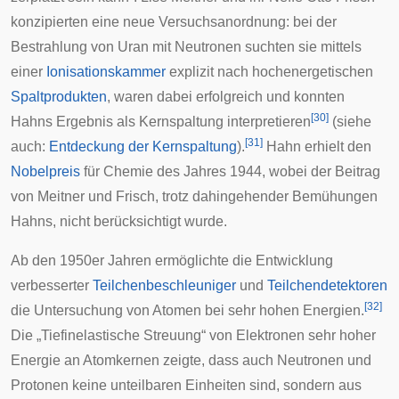
konzipierten eine neue Versuchsanordnung: bei der
Bestrahlung von Uran mit Neutronen suchten sie mittels
einer
Ionisationskammer
explizit nach hochenergetischen
Spaltprodukten
, waren dabei erfolgreich und konnten
[
30
]
Hahns Ergebnis als Kernspaltung interpretieren
(siehe
[
31
]
auch:
Entdeckung der Kernspaltung
).
Hahn erhielt den
Nobelpreis
für Chemie des Jahres 1944, wobei der Beitrag
von Meitner und Frisch, trotz dahingehender Bemühungen
Hahns, nicht berücksichtigt wurde.
Ab den 1950er Jahren ermöglichte die Entwicklung
verbesserter
Teilchenbeschleuniger
und
Teilchendetektoren
[
32
]
die Untersuchung von Atomen bei sehr hohen Energien.
Die „
Tiefinelastische Streuung
“ von Elektronen sehr hoher
Energie an Atomkernen zeigte, dass auch Neutronen und
Protonen keine unteilbaren Einheiten sind, sondern aus