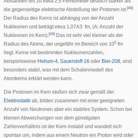
Abständen bis zu etwa 2,5
Femtometer
deutlich stärker als
[
48
]
die gegenseitige elektrische Abstoßung der Protonen ist.
Der Radius des Kerns ist abhängig von der Anzahl
Nukleonen und beträgt etwa
1
,
0
7
A
3
fm, (A: Anzahl der
[
49
]
Nukleonen im Kern).
Das ist sehr viel kleiner als der
5
Radius des Atoms, der ungefähr im Bereich von 10
fm
liegt. Kerne mit bestimmten Nukleonenzahlen,
beispielsweise
Helium-4
,
Sauerstoff-16
oder
Blei-208
, sind
besonders stabil, was mit dem
Schalenmodell des
Atomkerns
erklärt werden kann.
Die Protonen im Kern stoßen sich zwar gemäß der
Elektrostatik
ab, bilden zusammen mit einer geeigneten
Anzahl von Neutronen aber ein stabiles System. Schon bei
kleinen Abweichungen von dem günstigsten
Zahlenverhältnis ist der Kern instabil und wandelt sich
spontan um, indem aus einem Neutron ein Proton wird oder