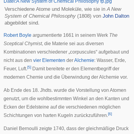
Datei:A New System of Chemical Philosophy fp.jpg
Verschiedene Atome und Moleküle, wie sie in
A New
System of Chemical Philosophy
(1808) von
John Dalton
abgebildet sind.
Robert Boyle
argumentierte 1661 in seinem Werk
The
Sceptical Chymist
, die Materie sei aus diversen
Kombinationen verschiedener „corpuscules“ aufgebaut und
nicht aus den
vier Elementen
der
Alchemie
: Wasser, Erde,
[
5
]
Feuer, Luft.
Damit bereitete er den Elementbegriff der
modernen Chemie und die Überwindung der Alchemie vor.
Ab Ende des 18. Jhdts. wurde die Vorstellung von Atomen
genutzt, um die wohlbestimmten Winkel an den Kanten und
Ecken der Edelsteine auf die verschiedenen möglichen
[
6
]
Schichtungen von harten Kugeln zurückzuführen.
Daniel Bernoulli
zeigte 1740, dass der gleichmäßige Druck