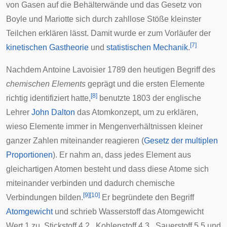
von Gasen auf die Behälterwände und das
Gesetz von
Boyle und Mariotte
sich durch zahllose Stöße kleinster
Teilchen erklären lässt. Damit wurde er zum Vorläufer der
[
7
]
kinetischen Gastheorie
und
statistischen Mechanik
.
Nachdem
Antoine Lavoisier
1789 den heutigen Begriff des
chemischen Elements
geprägt und die ersten Elemente
[
8
]
richtig identifiziert hatte,
benutzte 1803 der englische
Lehrer
John Dalton
das Atomkonzept, um zu erklären,
wieso Elemente immer in Mengenverhältnissen kleiner
ganzer Zahlen
miteinander reagieren (
Gesetz der multiplen
Proportionen
). Er nahm an, dass jedes Element aus
gleichartigen Atomen besteht und dass diese Atome sich
miteinander verbinden und dadurch chemische
[
9
]
[
10
]
Verbindungen bilden.
Er begründete den Begriff
Atomgewicht
und schrieb Wasserstoff das Atomgewicht
Wert 1 zu, Stickstoff 4,2 , Kohlenstoff 4,3 , Sauerstoff 5,5 und