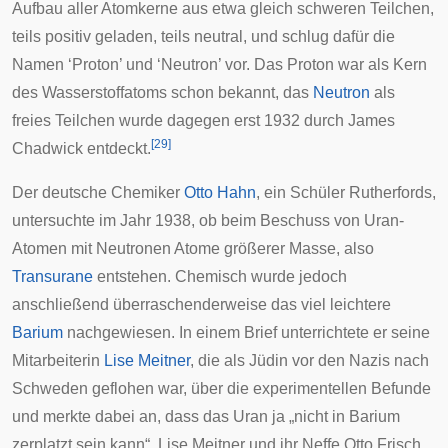
Aufbau aller Atomkerne aus etwa gleich schweren Teilchen,
teils positiv geladen, teils neutral, und schlug dafür die
Namen ‘Proton’ und ‘Neutron’ vor. Das Proton war als Kern
des Wasserstoffatoms schon bekannt, das
Neutron
als
freies Teilchen wurde dagegen erst 1932 durch
James
[
29
]
Chadwick
entdeckt.
Der deutsche Chemiker
Otto Hahn
, ein Schüler Rutherfords,
untersuchte im Jahr 1938, ob beim Beschuss von Uran-
Atomen mit Neutronen Atome größerer Masse, also
Transurane
entstehen. Chemisch wurde jedoch
anschließend überraschenderweise das viel leichtere
Barium
nachgewiesen. In einem Brief unterrichtete er seine
Mitarbeiterin
Lise Meitner
, die als Jüdin vor den Nazis nach
Schweden geflohen war, über die experimentellen Befunde
und merkte dabei an, dass das Uran ja „nicht in Barium
zerplatzt sein kann“. Lise Meitner und ihr Neffe
Otto Frisch