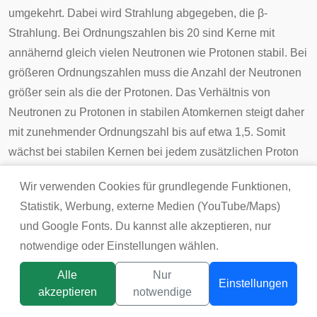
umgekehrt. Dabei wird Strahlung abgegeben, die
β-
Strahlung
. Bei Ordnungszahlen bis 20 sind Kerne mit
annähernd gleich vielen Neutronen wie Protonen stabil. Bei
größeren Ordnungszahlen muss die Anzahl der Neutronen
größer sein als die der Protonen. Das Verhältnis von
Neutronen zu Protonen in stabilen Atomkernen steigt daher
mit zunehmender Ordnungszahl bis auf etwa 1,5. Somit
wächst bei stabilen Kernen bei jedem zusätzlichen Proton
die Anzahl der Neutronen um 1–2 (Details siehe
Wir verwenden Cookies für grundlegende Funktionen,
Schalenmodell (Kernphysik)
). Alle Kerne mit mehr als 82
Statistik, Werbung, externe Medien (YouTube/Maps)
Protonen (also jenseits von Blei) sind aufgrund deren
und Google Fonts. Du kannst alle akzeptieren, nur
gegenseitiger Abstoßung instabil und wandeln sich in
notwendige oder Einstellungen wählen.
leichtere Kerne um. Dabei zerfallen sie so lange, bis ein
stabiler Kern erreicht ist; bei mehreren Zerfallsstufen spricht
Alle
Nur
Einstellungen
man von einer
Zerfallsreihe
.
akzeptieren
notwendige
Titelbild:
tsunikpavlo@gmail.com / DepositPhotos