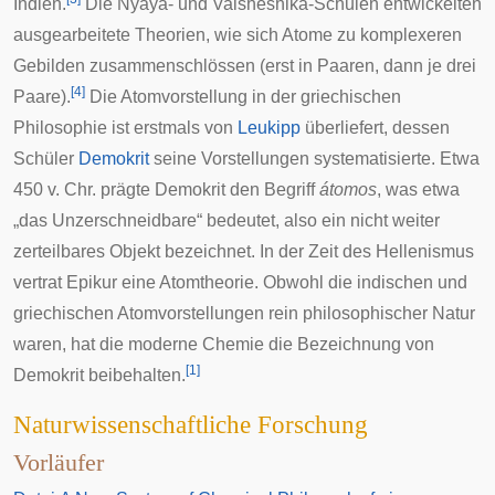
Indien.
Die
Nyaya
- und
Vaisheshika
-Schulen entwickelten
ausgearbeitete Theorien, wie sich Atome zu komplexeren
Gebilden zusammenschlössen (erst in Paaren, dann je drei
[
4
]
Paare).
Die Atomvorstellung in der griechischen
Philosophie ist erstmals von
Leukipp
überliefert, dessen
Schüler
Demokrit
seine Vorstellungen systematisierte. Etwa
450 v. Chr. prägte Demokrit den Begriff
átomos
, was etwa
„das Unzerschneidbare“ bedeutet, also ein nicht weiter
zerteilbares Objekt bezeichnet. In der Zeit des
Hellenismus
vertrat
Epikur
eine Atomtheorie. Obwohl die indischen und
griechischen Atomvorstellungen rein philosophischer Natur
waren, hat die moderne Chemie die Bezeichnung von
[
1
]
Demokrit beibehalten.
Naturwissenschaftliche Forschung
Vorläufer