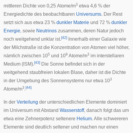
3
mittleren Dichte von 0,25 Atome/m
etwa 4,6 % der
Energiedichte des beobachtbaren
Universums
. Der Rest
setzt sich aus etwa 23 %
dunkler Materie
und 72 %
dunkler
Energie
, sowie
Neutrinos
zusammen, deren Natur jedoch
[
42
]
noch weitgehend unklar ist.
Innerhalb einer Galaxie wie
der
Milchstraße
ist die Konzentration von Atomen viel höher,
5
9
3
nämlich zwischen 10
und 10
Atome/m
im
interstellaren
[
43
]
Medium
(ISM).
Die Sonne befindet sich in der
weitgehend staubfreien
lokalen Blase
, daher ist die Dichte
3
in der Umgebung des Sonnensystems nur etwa 10
3
[
44
]
Atome/m
.
In der
Verteilung
der unterschiedlichen Elemente dominiert
im Universum mit Abstand
Wasserstoff
, danach folgt das um
etwa eine Zehnerpotenz seltenere
Helium
. Alle schwereren
Elemente sind deutlich seltener und machen nur einen