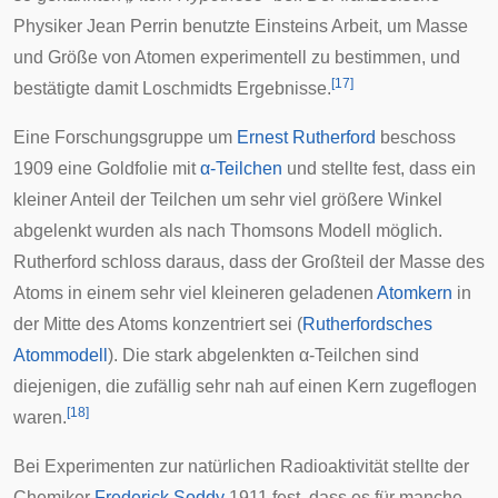
Physiker
Jean Perrin
benutzte Einsteins Arbeit, um Masse
und Größe von Atomen experimentell zu bestimmen, und
[
17
]
bestätigte damit Loschmidts Ergebnisse.
Eine Forschungsgruppe um
Ernest Rutherford
beschoss
1909 eine Goldfolie mit
α-Teilchen
und stellte fest, dass ein
kleiner Anteil der Teilchen um sehr viel größere Winkel
abgelenkt wurden als nach Thomsons Modell möglich.
Rutherford schloss daraus, dass der Großteil der Masse des
Atoms in einem sehr viel kleineren geladenen
Atomkern
in
der Mitte des Atoms konzentriert sei (
Rutherfordsches
Atommodell
). Die stark abgelenkten α-Teilchen sind
diejenigen, die zufällig sehr nah auf einen Kern zugeflogen
[
18
]
waren.
Bei Experimenten zur natürlichen Radioaktivität stellte der
Chemiker
Frederick Soddy
1911 fest, dass es für manche