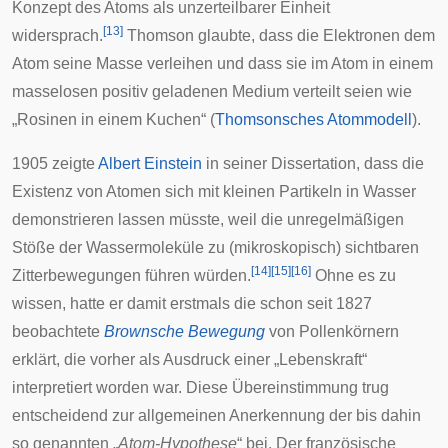
Konzept des Atoms als unzerteilbarer Einheit
[
13
]
widersprach.
Thomson glaubte, dass die Elektronen dem
Atom seine Masse verleihen und dass sie im Atom in einem
masselosen positiv geladenen Medium verteilt seien wie
„Rosinen in einem Kuchen“ (
Thomsonsches Atommodell
).
1905 zeigte
Albert Einstein
in seiner Dissertation, dass die
Existenz von Atomen sich mit kleinen Partikeln in Wasser
demonstrieren lassen müsste, weil die unregelmäßigen
Stöße der Wassermoleküle zu (mikroskopisch) sichtbaren
[
14
]
[
15
]
[
16
]
Zitterbewegungen führen würden.
Ohne es zu
wissen, hatte er damit erstmals die schon seit 1827
beobachtete
Brownsche Bewegung
von
Pollenkörnern
erklärt, die vorher als Ausdruck einer „Lebenskraft“
interpretiert worden war. Diese Übereinstimmung trug
entscheidend zur allgemeinen Anerkennung der bis dahin
so genannten „
Atom-Hypothese
“ bei. Der französische