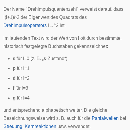
Der Name "Drehimpulsquantenzahl" verweist darauf, dass
l
(
l
+
1
)
ℏ
2
der Eigenwert des Quadrats des
Drehimpulsoperators
l
→
^
2
ist.
Im laufenden Text wird der Wert von
l
oft durch bestimmte,
historisch festgelegte Buchstaben gekennzeichnet:
s
für
l
=
0
(z. B. „
s
-Zustand“)
p
für
l
=
1
d
für
l
=
2
f
für
l
=
3
g
für
l
=
4
und entsprechend alphabetisch weiter. Die gleiche
Bezeichnungsweise wird z. B. auch für die
Partialwellen
bei
Streuung
,
Kernreaktionen
usw. verwendet.