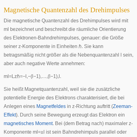
Magnetische Quantenzahl des Drehimpulses
Die magnetische Quantenzahl des Drehimpulses wird mit
m
l
bezeichnet und beschreibt die räumliche Orientierung
des Elektronen-Bahndrehimpulses, genauer: die Größe
seiner z-Komponente in Einheiten
ℏ
. Sie kann
betragsmäßig nicht größer als die Nebenquantenzahl
l
sein,
aber auch negative Werte annehmen:
m
l
=
L
z
ℏ
=
−
l
,
−
(
l
−
1
)
,
…
,
(
l
−
1
)
,
l
.
Sie heißt Magnetquantenzahl, weil sie die zusätzliche
potentielle Energie
des Elektrons charakterisiert, die bei
Anlegen eines
Magnetfeldes
in z-Richtung auftritt (
Zeeman-
Effekt
). Durch seine Bewegung erzeugt das Elektron ein
magnetisches Moment
. Bei (dem Betrag nach) maximaler z-
Komponente
m
l
=
±
l
ist sein Bahndrehimpuls parallel oder