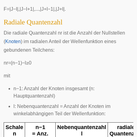
F
=
|
J
−
I
|
,
|
J
−
I
+
1
|
,
.
.
.
,
|
J
+
I
−
1
|
,
|
J
+
I
|
.
Radiale Quantenzahl
Die radiale Quantenzahl
n
r
ist die Anzahl der
Nullstellen
(
Knoten
) im radialen Anteil der Wellenfunktion eines
gebundenen Teilchens:
n
r
=
(
n
−
1
)
−
l
≥
0
mit
n
−
1
: Anzahl der Knoten insgesamt (
n
:
Hauptquantenzahl)
l
: Nebenquantenzahl = Anzahl der Knoten im
winkelabhängigen Teil der Wellenfunktion:
Schale
n
−
1
Nebenquantenzahl
radiale
n
= Anz.
l
Quantenza