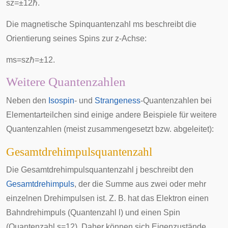
s
z
=
±
1
2
ℏ
.
Die magnetische Spinquantenzahl
m
s
beschreibt die
Orientierung seines Spins zur z-Achse:
m
s
=
s
z
ℏ
=
±
1
2
.
Weitere Quantenzahlen
Neben den
Isospin
- und
Strangeness
-Quantenzahlen bei
Elementarteilchen sind einige andere Beispiele für weitere
Quantenzahlen (meist zusammengesetzt bzw. abgeleitet):
Gesamtdrehimpulsquantenzahl
Die Gesamtdrehimpulsquantenzahl
j
beschreibt den
Gesamtdrehimpuls
, der die Summe aus zwei oder mehr
einzelnen Drehimpulsen ist. Z. B. hat das Elektron einen
Bahndrehimpuls (Quantenzahl
l
) und einen Spin
(Quantenzahl
s
=
1
2
). Daher können sich Eigenzustände