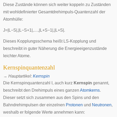
Diese Zustände können sich weiter koppeln zu Zuständen
mit wohldefinierter Gesamtdrehimpuls-Quantenzahl der
Atomhülle:
J
=
|
L
−
S
|
,
|
L
−
S
+
1
|
,
…
,
|
L
+
S
−
1
|
,
|
L
+
S
|
.
Dieses Kopplungsschema heißt
LS-Kopplung
und
beschreibt in guter Näherung die
Energieeigenzustände
leichter Atome.
Kernspinquantenzahl
→
Hauptartikel
:
Kernspin
Die Kernspinquantenzahl
I
, auch kurz
Kernspin
genannt,
beschreibt den Drehimpuls eines ganzen
Atomkerns
.
Dieser setzt sich zusammen aus den Spins und den
Bahndrehimpulsen der einzelnen
Protonen
und
Neutronen
,
weshalb er folgende Werte annehmen kann: