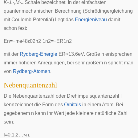
K-,L-,M-...
Schale bezeichnet. In der einfachsten
quantenmechanischen Berechnung (
Schrödingergleichung
mit Coulomb-Potential
) liegt das
Energieniveau
damit
schon fest:
E
n
=
−
m
e
4
8
ε
0
2
h
2
⋅
1
n
2
=
−
E
R
1
n
2
mit der
Rydberg-Energie
E
R
≈
1
3
,
6
e
V
. Große
n
entsprechen
immer höheren Anregungen, bei sehr großem
n
spricht man
von
Rydberg-Atomen
.
Nebenquantenzahl
Die Nebenquantenzahl oder Drehimpulsquantenzahl
l
kennzeichnet die Form des
Orbitals
in einem Atom. Bei
gegebenem
n
kann ihr Wert jede kleinere natürliche Zahl
sein:
l
=
0
,
1
,
2
…
<
n
.