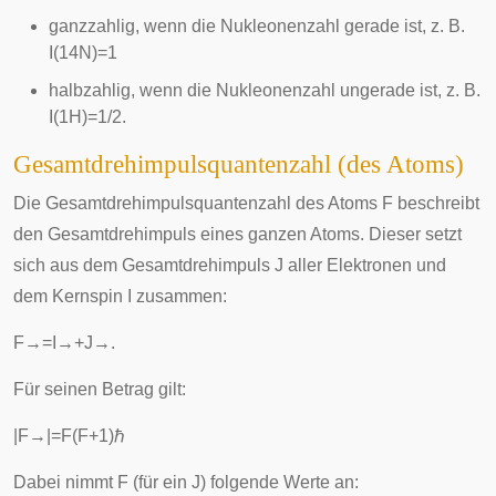
ganzzahlig
, wenn die
Nukleonenzahl
gerade ist, z. B.
I
(
1
4
N
)
=
1
halbzahlig
, wenn die Nukleonenzahl ungerade ist, z. B.
I
(
1
H
)
=
1
/
2
.
Gesamtdrehimpulsquantenzahl (des Atoms)
Die Gesamtdrehimpulsquantenzahl des Atoms
F
beschreibt
den Gesamtdrehimpuls eines ganzen Atoms. Dieser setzt
sich aus dem Gesamtdrehimpuls J aller Elektronen und
dem Kernspin I zusammen:
F
→
=
I
→
+
J
→
.
Für seinen Betrag gilt:
|
F
→
|
=
F
(
F
+
1
)
ℏ
Dabei nimmt F (für ein J) folgende Werte an: