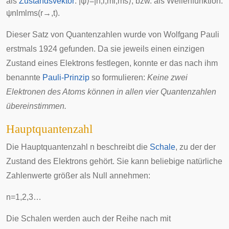
als
Zustandsvektor
:
|
ψ
⟩
=
|
n
,
l
,
m
l
,
m
s
⟩
, bzw. als Wellenfunktion:
ψ
n
l
m
l
m
s
(
r
→
,
t
)
.
Dieser Satz von Quantenzahlen wurde von
Wolfgang Pauli
erstmals 1924 gefunden. Da sie jeweils einen einzigen
Zustand eines Elektrons festlegen, konnte er das nach ihm
benannte
Pauli-Prinzip
so formulieren:
Keine zwei
Elektronen des Atoms können in allen vier Quantenzahlen
übereinstimmen.
Hauptquantenzahl
Die Hauptquantenzahl
n
beschreibt die
Schale
, zu der der
Zustand des Elektrons gehört. Sie kann beliebige
natürliche
Zahlenwerte
größer als Null annehmen:
n
=
1
,
2
,
3
…
Die Schalen werden auch der Reihe nach mit