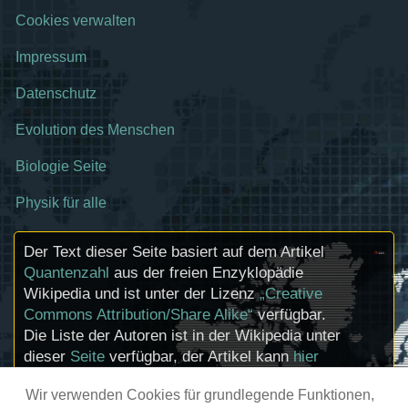
Cookies verwalten
Impressum
Datenschutz
Evolution des Menschen
Biologie Seite
Physik für alle
Der Text dieser Seite basiert auf dem Artikel
Quantenzahl
aus der freien Enzyklopädie
Wikipedia und ist unter der Lizenz
„Creative
Commons Attribution/Share Alike“
verfügbar.
Die Liste der Autoren ist in der Wikipedia unter
dieser
Seite
verfügbar, der Artikel kann
hier
bearbeitet werden. Informationen zu den
Wir verwenden Cookies für grundlegende Funktionen,
Urhebern und zum Lizenzstatus eingebundener