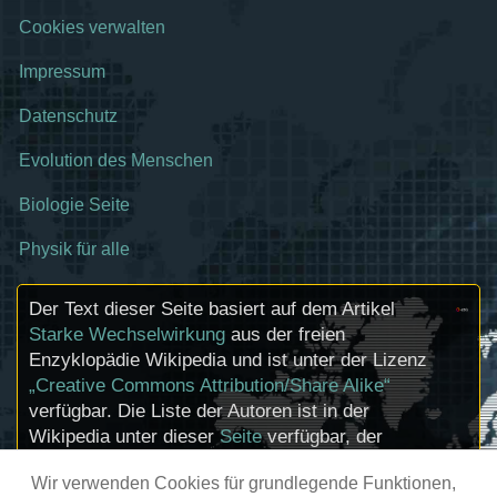
Cookies verwalten
Impressum
Datenschutz
Evolution des Menschen
Biologie Seite
Physik für alle
Der Text dieser Seite basiert auf dem Artikel
Starke Wechselwirkung
aus der freien
Enzyklopädie Wikipedia und ist unter der Lizenz
„Creative Commons Attribution/Share Alike“
verfügbar. Die Liste der Autoren ist in der
Wikipedia unter dieser
Seite
verfügbar, der
Artikel kann
hier
bearbeitet werden.
Wir verwenden Cookies für grundlegende Funktionen,
Informationen zu den Urhebern und zum