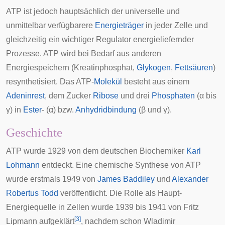
ATP ist jedoch hauptsächlich der universelle und
unmittelbar verfügbarere
Energieträger
in jeder
Zelle
und
gleichzeitig ein wichtiger Regulator energieliefernder
Prozesse. ATP wird bei Bedarf aus anderen
Energiespeichern (
Kreatinphosphat
,
Glykogen
,
Fettsäuren
)
resynthetisiert. Das ATP-
Molekül
besteht aus einem
Adeninrest
, dem Zucker
Ribose
und drei
Phosphaten
(α bis
γ) in
Ester
- (α) bzw.
Anhydridbindung
(β und γ).
Geschichte
ATP wurde 1929 von dem deutschen Biochemiker
Karl
Lohmann
entdeckt. Eine chemische Synthese von ATP
wurde erstmals 1949 von
James Baddiley
und
Alexander
Robertus Todd
veröffentlicht. Die Rolle als Haupt-
Energiequelle in Zellen wurde 1939 bis 1941 von
Fritz
[
3
]
Lipmann
aufgeklärt
, nachdem schon
Wladimir