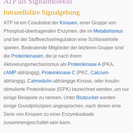
ATP als Signalmolekül
Intrazelluläre Signalgebung
ATP ist ein
Cosubstrat
der
Kinasen
, einer Gruppe von
Phosphat-übertragenden Enzymen, die im
Metabolismus
und bei der
Stoffwechselregulation
eine Schlüsselrolle
spielen. Bedeutende Mitglieder der letzteren Gruppe sind
die
Proteinkinasen
, die je nach ihrem
Aktivierungsmechanismus als
Proteinkinase A
(PKA,
cAMP
-abhängig),
Proteinkinase C
(PKC,
Calcium
-
abhängig),
Calmodulin
-abhängige Kinase, oder
Insulin-
stimulierte Proteinkinase
(ISPK) bezeichnet werden, um nur
einige Beispiele zu nennen. Unter
Blutzucker
werden
einige Grundprinzipien angesprochen, nach denen eine
Serie von Kinasen zu einer
Enzymkaskade
zusammengeschaltet sein kann.