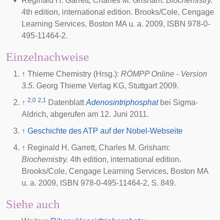
Reginald H. Garrett, Charles M. Grisham:
Biochemistry.
4th edition, international edition. Brooks/Cole, Cengage
Learning Services, Boston MA u. a. 2009, ISBN 978-0-
495-11464-2.
Einzelnachweise
↑
Thieme Chemistry (Hrsg.):
RÖMPP Online - Version
3.5
. Georg Thieme Verlag KG, Stuttgart
2009
.
2,0
2,1
↑
Datenblatt
Adenosintriphosphat
bei Sigma-
Aldrich, abgerufen am 12. Juni 2011.
↑
Geschichte des ATP auf der Nobel-Webseite
↑
Reginald H. Garrett, Charles M. Grisham:
Biochemistry.
4th edition, international edition.
Brooks/Cole, Cengage Learning Services, Boston MA
u. a. 2009, ISBN 978-0-495-11464-2, S. 849.
Siehe auch