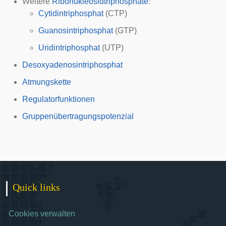
Weitere
Ribonukleosidtriphosphate
:
Cytidintriphosphat
(CTP)
Guanosintriphosphat
(GTP)
Uridintriphosphat
(UTP)
Desoxyadenosintriphosphat
Atmungskette
Regulatorfunktionen
Gruppenübertragungspotenzial
Quick links
Cookies verwalten