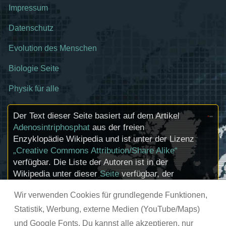
Impressum
Datenschutz
Evolution des Menschen
Biologie Seite
Physik für alle
Der Text dieser Seite basiert auf dem Artikel
Adenosintriphosphat
aus der freien
Enzyklopädie Wikipedia und ist unter der Lizenz
„Creative Commons Attribution/Share Alike“
verfügbar. Die Liste der Autoren ist in der
Wikipedia unter dieser
Seite
verfügbar, der
Artikel kann
hier
bearbeitet werden.
Wir verwenden Cookies für grundlegende Funktionen,
Informationen zu den Urhebern und zum
Lizenzstatus eingebundener Mediendateien
Statistik, Werbung, externe Medien (YouTube/Maps)
(etwa Bilder oder Videos) können im Regelfall
und Google Fonts. Du kannst alle akzeptieren, nur