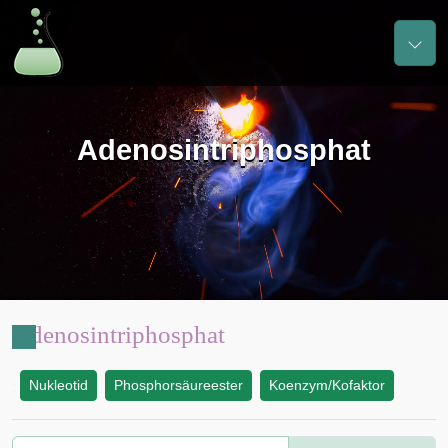
Adenosintriphosphat
Adenosintriphosphat
Nukleotid
Phosphorsäureester
Koenzym/Kofaktor
: