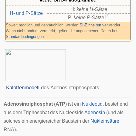
H:
keine H-Sätze
H- und P-Sätze
[
2
]
P:
keine P-Sätze
Soweit möglich und gebräuchlich, werden
SI-Einheiten
verwendet.
Wenn nicht anders vermerkt, gelten die angegebenen Daten bei
Standardbedingungen
.
Kalottenmodell
des Adenosintriphosphats.
Adenosintriphosphat
(
ATP
) ist ein
Nukleotid
, bestehend
aus dem Triphosphat des
Nucleosids
Adenosin
(und als
solches ein energiereicher Baustein der
Nukleinsäure
RNA
).