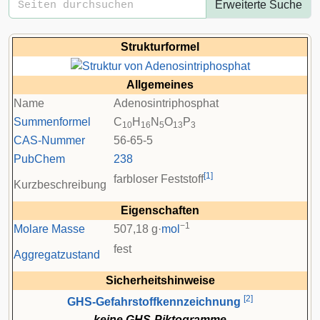
Erweiterte Suche
Strukturformel
Allgemeines
Name
Adenosintriphosphat
Summenformel
C
H
N
O
P
10
16
5
13
3
CAS-Nummer
56-65-5
PubChem
238
[
1
]
farbloser Feststoff
Kurzbeschreibung
Eigenschaften
−1
Molare Masse
507,18 g·
mol
fest
Aggregatzustand
Sicherheitshinweise
[
2
]
GHS-Gefahrstoffkennzeichnung
keine GHS-Piktogramme