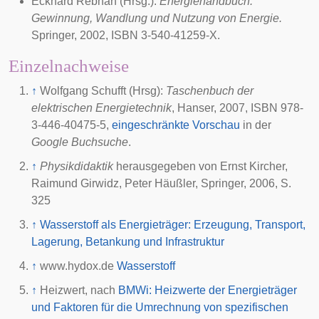
Eckhard Rebhan (Hrsg.):
Energiehandbuch.
Gewinnung, Wandlung und Nutzung von Energie.
Springer, 2002, ISBN 3-540-41259-X.
Einzelnachweise
↑
Wolfgang Schufft (Hrsg):
Taschenbuch der
elektrischen Energietechnik
, Hanser, 2007, ISBN 978-
3-446-40475-5,
eingeschränkte Vorschau
in der
Google Buchsuche
.
↑
Physikdidaktik
herausgegeben von Ernst Kircher,
Raimund Girwidz, Peter Häußler, Springer, 2006, S.
325
↑
Wasserstoff als Energieträger: Erzeugung, Transport,
Lagerung, Betankung und Infrastruktur
↑
www.hydox.de
Wasserstoff
↑
Heizwert, nach
BMWi: Heizwerte der Energieträger
und Faktoren für die Umrechnung von spezifischen