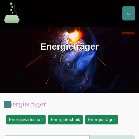
Energieträger
Energieträger
Energiewirtschaft
Energietechnik
Energieträger
: