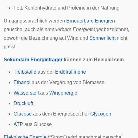
Fett, Kohlenhydrate und Proteine in der
Nahrung
Umgangssprachlich werden
Erneuerbare Energien
pauschal auch als
erneuerbare Energieträger
bezeichnet,
obwohl die Bezeichnung auf
Wind
und
Sonnenlicht
nicht
passt.
Sekundäre Energieträger
können zum Beispiel sein
Treibstoffe
aus der
Erdölraffinerie
Ethanol
aus der
Vergärung
von Biomasse
Wasserstoff
aus
Windenergie
Druckluft
Glucose
aus dem
Energiespeicher
Glycogen
ATP
aus Glucose
Elektrische Energie
(“Strom”) wird manchmal pauschal