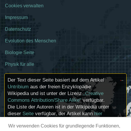
Cookies verwalten
Impressum
Datenschutz
Evolution des Menschen
Biologie Seite
Physik für alle
Der Text dieser Seite basiert auf dem Artikel
Untribium
aus der freien Enzyklopädie
Wikipedia und ist unter der Lizenz
„Creative
Commons Attribution/Share Alike“
verfügbar.
Die Liste der Autoren ist in der Wikipedia unter
dieser
Seite
verfügbar, der Artikel kann
hier
bearbeitet werden. Informationen zu den
Wir verwenden Cookies für grundlegende Funktionen,
Urhebern und zum Lizenzstatus eingebundener