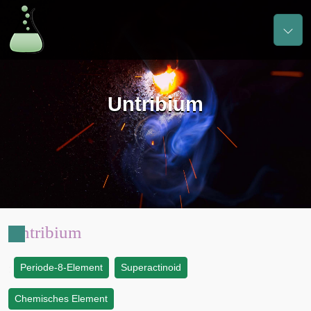
Untribium
Untribium
Periode-8-Element
Superactinoid
:
Chemisches Element