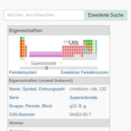
Erweiterte Suche
Eigenschaften
Utb
132
↑
↑
Superactinoide
Periodensystem
Erweitertes Periodensystem
Eigenschaften (soweit bekannt)
Name
,
Symbol
,
Ordnungszahl
Untribiium, Utb, 132
Serie
Superactinoide
Gruppe
,
Periode
,
Block
g12
,
8
,
g
CAS-Nummer
56452-00-7
Atomar