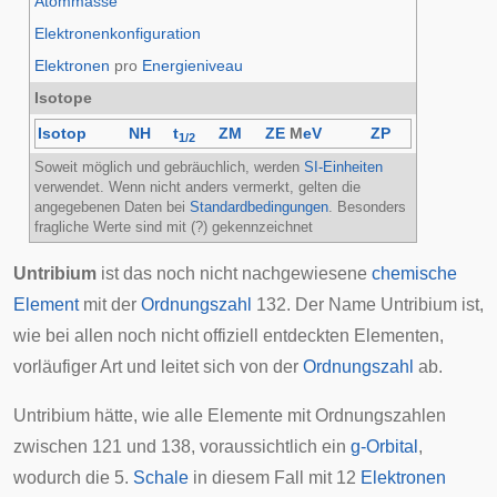
Atommasse
Elektronenkonfiguration
Elektronen
pro
Energieniveau
Isotope
Isotop
NH
t
ZM
ZE
M
eV
ZP
1/2
Soweit möglich und gebräuchlich, werden
SI-Einheiten
verwendet. Wenn nicht anders vermerkt, gelten die
angegebenen Daten bei
Standardbedingungen
. Besonders
fragliche Werte sind mit (?) gekennzeichnet
Untribium
ist das noch nicht nachgewiesene
chemische
Element
mit der
Ordnungszahl
132. Der Name Untribium ist,
wie bei allen noch nicht offiziell entdeckten Elementen,
vorläufiger Art und leitet sich von der
Ordnungszahl
ab.
Untribium hätte, wie alle Elemente mit Ordnungszahlen
zwischen 121 und 138, voraussichtlich ein
g-Orbital
,
wodurch die 5.
Schale
in diesem Fall mit 12
Elektronen