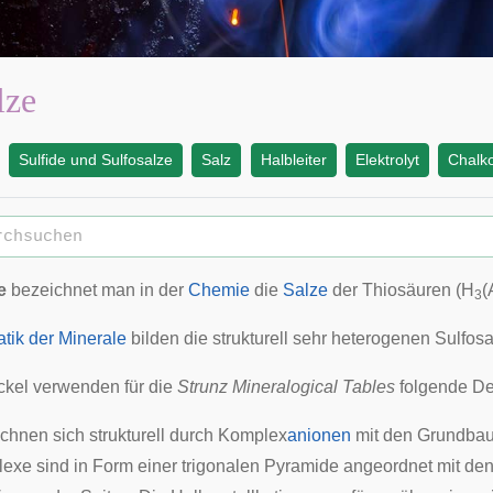
lze
Sulfide und Sulfosalze
Salz
Halbleiter
Elektrolyt
Chalk
e
bezeichnet man in der
Chemie
die
Salze
der Thiosäuren (H
(
3
tik der Minerale
bilden die strukturell sehr heterogenen Sulfos
ckel verwenden für die
Strunz Mineralogical Tables
folgende Def
ichnen sich strukturell durch Komplex
anionen
mit den Grundbau
xe sind in Form einer trigonalen Pyramide angeordnet mit de