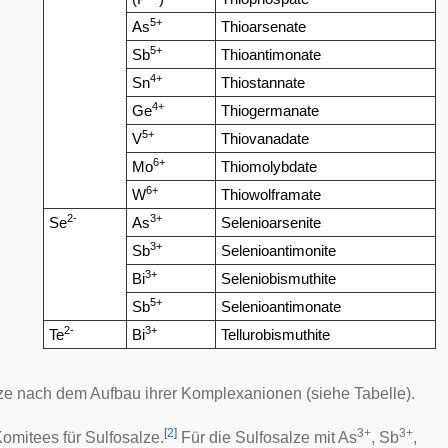
5+
As
Thioarsenate
5+
Sb
Thioantimonate
4+
Sn
Thiostannate
4+
Ge
Thiogermanate
5+
V
Thiovanadate
6+
Mo
Thiomolybdate
6+
W
Thiowolframate
2-
3+
Se
As
Selenioarsenite
3+
Sb
Selenioantimonite
3+
Bi
Seleniobismuthite
5+
Sb
Selenioantimonate
2-
3+
Te
Bi
Tellurobismuthite
lze nach dem Aufbau ihrer Komplexanionen (siehe Tabelle).
[
2
]
3+
3+
Komitees für Sulfosalze.
Für die Sulfosalze mit As
, Sb
,