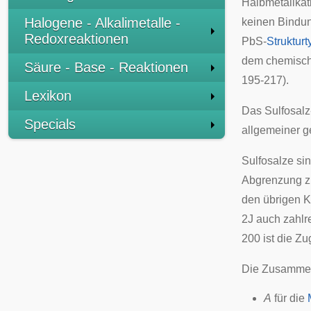
Halbmetallkat
Halogene - Alkalimetalle -
keinen Bindung
Redoxreaktionen
PbS-
Struktur
dem chemisch-
Säure - Base - Reaktionen
195-217).
Lexikon
Das Sulfosalz
Specials
allgemeiner ge
Sulfosalze si
Abgrenzung z
den übrigen K
2J auch zahlr
200 ist die Zu
Die Zusammen
A
für die