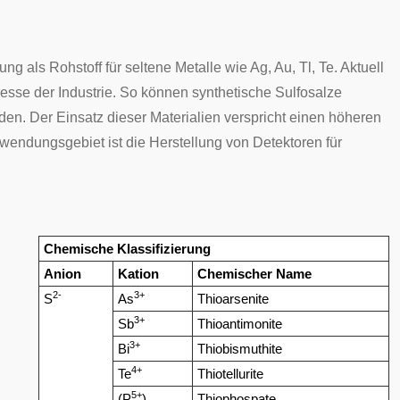
g als Rohstoff für seltene Metalle wie Ag, Au, Tl, Te. Aktuell
resse der Industrie. So können synthetische Sulfosalze
den. Der Einsatz dieser Materialien verspricht einen höheren
wendungsgebiet ist die Herstellung von Detektoren für
Chemische Klassifizierung
Anion
Kation
Chemischer Name
2-
3+
S
As
Thioarsenite
3+
Sb
Thioantimonite
3+
Bi
Thiobismuthite
4+
Te
Thiotellurite
5+
(P
)
Thiophospate