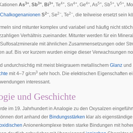
3+
3+
3+
4+
4+
4+
5+
5+
5+
 Kationen
As
,
Sb
,
Bi
, Te
, Sn
, Ge
, As
, Sb
, V
, Mo
2−
2−
2−
Chalkogenanionen
S
, Se
, Te
, die teilweise ersetzt sein 
rmeln sind mitunter komplex und variabel und häufig nicht stöch
zahligen Verhältnis zueinander. Mitunter werden für ein Miner
Sulfosalzminerale mit ähnlichen Zusammensetzungen oder Str
 auf. Bis vor kurzem wurden einige dieser Verwachsungen no
nd undurchsichtig mit meist bleigrauem metallischem
Glanz
und 
3
chte
mit 4–7 g/cm
sehr hoch. Die elektrischen Eigenschaften ei
nwendungen interessant.
gie und Geschichte
urde im 19. Jahrhundert in Analogie zu den Oxysalzen eingefüh
önnen dort anhand der
Bindungsstärken
klar als eigenständig
oxidischen
Anionenkomplexe treten starke Bindungen mit hoh