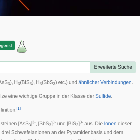
ogenid
Erweiterte Suche
AsS
), H
(BiS
), H
(SbS
) etc.) und
ähnlicher Verbindungen
.
3
3
3
3
3
alze eine wichtige Gruppe in der Klasse der
Sulfide
.
[
1
]
inition:
3-
3-
3-
steinen [AsS
]
, [SbS
]
und [BiS
]
aus. Die
Ionen
dieser
3
3
3
n drei Schwefelanionen an der Pyramidenbasis und dem