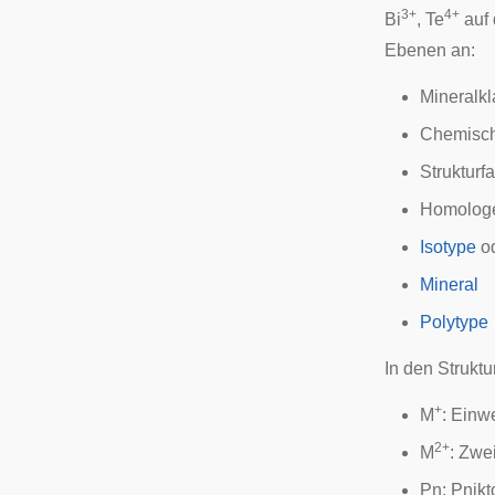
3+
4+
Bi
, Te
auf 
Ebenen an:
Mineralk
Chemische
Strukturfa
Homolog
Isotype
o
Mineral
Polytype
In den Strukt
+
M
: Einw
2+
M
: Zwe
Pn:
Pnikt