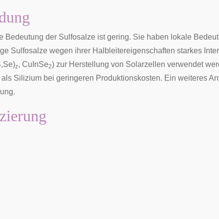
dung
le Bedeutung der Sulfosalze ist gering. Sie haben lokale Bedeutun
ge Sulfosalze wegen ihrer Halbleitereigenschaften starkes Inte
S,Se)
, CuInSe
) zur Herstellung von Solarzellen verwendet wer
z
2
als Silizium bei geringeren Produktionskosten. Ein weiteres An
lung.
izierung