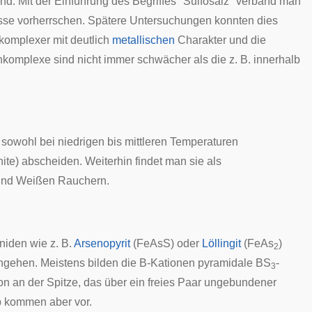
nd. Mit der Einführung des Begriffes "Sulfosalz" verband man
nisse vorherrschen. Spätere Untersuchungen konnten dies
 komplexer mit deutlich
metallischen
Charakter und die
omplexe sind nicht immer schwächer als die z. B. innerhalb
h sowohl bei niedrigen bis mittleren Temperaturen
ite) abscheiden. Weiterhin findet man sie als
nd Weißen Rauchern.
niden wie z. B.
Arsenopyrit
(FeAsS) oder
Löllingit
(FeAs
)
2
ngehen. Meistens bilden die B-Kationen pyramidale BS
-
3
n an der Spitze, das über ein freies Paar ungebundener
b kommen aber vor.