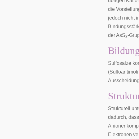
übrigen Katio
die Vorstellu
jedoch nicht 
Bindungsstärk
der AsS
-Gru
3
Bildung
Sulfosalze ko
(Sulfoantimot
Ausscheidung
Struktu
Strukturell u
dadurch, dass
Anionenkomple
Elektronen v