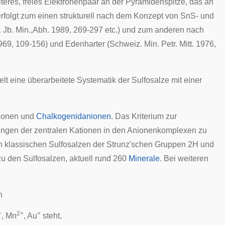
teres, freies Elektronenpaar an der Pyramidenspitze, das an
 erfolgt zum einen strukturell nach dem Konzept von SnS- und
Jb. Min.,Abh. 1989, 269-297 etc.) und zum anderen nach
69, 109-156) und Edenharter (Schweiz. Min. Petr. Mitt. 1976,
t eine überarbeitete Systematik der Sulfosalze mit einer
tionen und
Chalkogenidanionen
. Das Kriterium zur
ngen der zentralen Kationen in den Anionenkomplexen zu
den klassischen Sulfosalzen der Strunz'schen Gruppen 2H und
zu den Sulfosalzen, aktuell rund 260
Minerale
. Bei weiteren
n
+
2+
+
, Mn
, Au
steht,