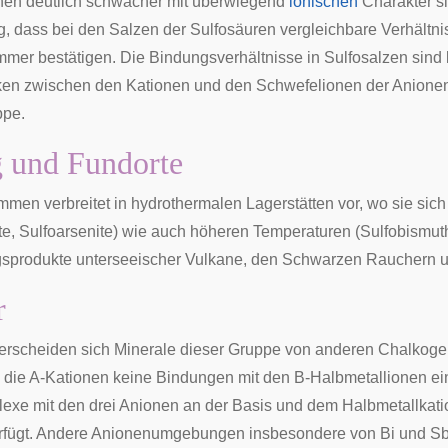
nen deutlich schwächer mit überwiegend
ionischen
Charakter si
ng, dass bei den Salzen der Sulfosäuren vergleichbare Verhält
immer bestätigen. Die Bindungsverhältnisse in Sulfosalzen sind
en zwischen den Kationen und den Schwefelionen der Anionenk
ppe.
 und Fundorte
mmen verbreitet in
hydrothermalen
Lagerstätten vor, wo sie sic
ite, Sulfoarsenite) wie auch höheren Temperaturen (Sulfobismuth
sprodukte unterseeischer
Vulkane
, den
Schwarzen Rauchern
u
r
nterscheiden sich Minerale dieser Gruppe von anderen Chalkoge
 die A-Kationen keine Bindungen mit den B-Halbmetallionen ei
xe mit den drei Anionen an der Basis und dem Halbmetallkatio
erfügt. Andere Anionenumgebungen insbesondere von Bi und S