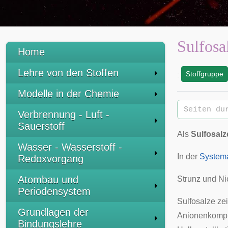
Sulfosa
Home
Lehre von den Stoffen
Stoffgruppe
:
Modelle in der Chemie
Verbrennung - Luft -
Sauerstoff
Als
Sulfosalz
Wasser - Wasserstoff -
In der
Systema
Redoxvorgang
Atombau und
Strunz und Ni
Periodensystem
Sulfosalze ze
Grundlagen der
Anionenkomple
Bindungslehre