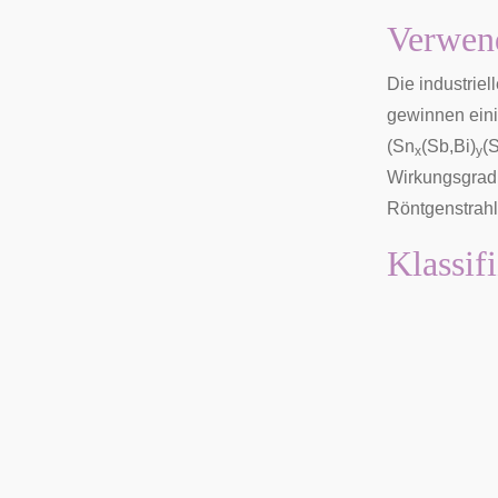
Verwen
Die industriel
gewinnen eini
(Sn
(Sb,Bi)
(
x
y
Wirkungsgrad 
Röntgenstrah
Klassif