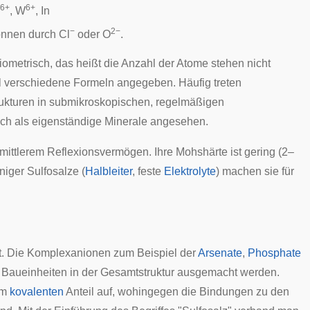
6+
6+
, W
, In
−
2−
können durch Cl
oder O
.
iometrisch, das heißt die Anzahl der Atome stehen nicht
al verschiedene Formeln angegeben. Häufig treten
ukturen in submikroskopischen, regelmäßigen
ch als eigenständige Minerale angesehen.
mittlerem Reflexionsvermögen. Ihre
Mohshärte
ist gering (2–
niger Sulfosalze (
Halbleiter
, feste
Elektrolyte
) machen sie für
rt. Die Komplexanionen zum Beispiel der
Arsenate
,
Phosphate
e Baueinheiten in der Gesamtstruktur ausgemacht werden.
em
kovalenten
Anteil auf, wohingegen die Bindungen zu den