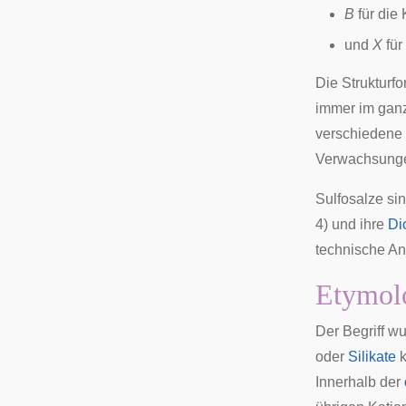
B
für die
und
X
für
Die Strukturfo
immer im ganz
verschiedene 
Verwachsungen
Sulfosalze si
4) und ihre
Di
technische A
Etymolo
Der Begriff w
oder
Silikate
k
Innerhalb der