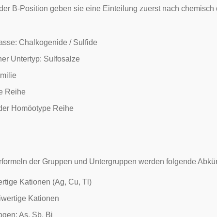
der B-Position geben sie eine Einteilung zuerst nach chemisch d
lasse
: Chalkogenide / Sulfide
r Untertyp: Sulfosalze
milie
e Reihe
der
Homöotype
Reihe
urformeln der Gruppen und Untergruppen werden folgende Abkü
ertige Kationen (Ag, Cu, Tl)
iwertige Kationen
ogen
: As, Sb, Bi