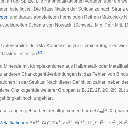
ion
an der Spitze. Die Halbmetallkationen verfügen über ein wei
en beteiligt ist. Die Klassifikation der Sulfosalze nach Strunz
typen
und daraus abgeleiteten homologen Reihen (Makovicky N. 
strukturellen Schema von Nowacki (Schweiz. Min. Petr. Mitt. 19
-Unterkomitee der
IMA
-Kommission zur Erzmineralogie entwickel
[
2
]
fassten Definition:
nd Minerale mit Komplexanionen aus Halbmetall- oder Metallka
u anderen Chankogenidverbindungen ist das Fehlen von Bindu
ationen in der Struktur. Nach dieser Definition zählen neben 
eiche Chalkogenide weiterer Gruppen (z.B. 2E, 2F, 2G, 2K, 2L) 
gehörigkeit noch ungeklärt.
setzungen gehorchen der allgemeinen Formel A
(B
X
), wori
m
n
p
2+
+
+
2+
2+
+
2+
2+
2
Metallkationen
Pb
,
Ag
,
Cu
, Zn
, Hg
, Tl
, Cd
, Fe
, Sn