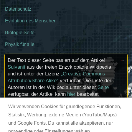
Datenschutz
Evolution des Menschen
Biologie Seite
Physik für alle
Der Text dieser Seite basiert auf dem Artikel
Sulvanit
aus der freien Enzyklopädie Wikipedia
und ist unter der Lizenz
„Creative Commons
Attribution/Share Alike“
verfügbar. Die Liste der
Autoren ist in der Wikipedia unter dieser
Seite
verfügbar, der Artikel kann
hier
bearbeitet
werden. Informationen zu den Urhebern und
Wir verwenden Cookies für grundlegende Funktionen,
zum Lizenzstatus eingebundener Mediendateien
(etwa Bilder oder Videos) können im Regelfall
Statistik, Werbung, externe Medien (YouTube/Maps)
durch Anklicken dieser abgerufen werden.
und Google Fonts. Du kannst alle akzeptieren, nur
notwendige oder Einstellungen wählen.
© chemie-schule.de 2026