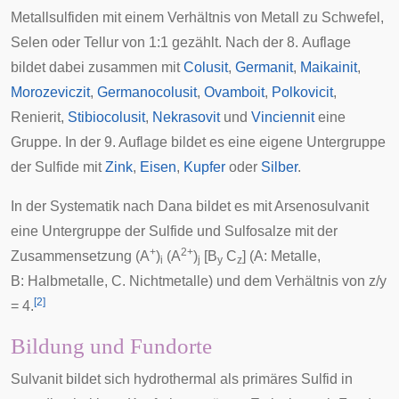
Metallsulfiden mit einem Verhältnis von Metall zu Schwefel,
Selen oder Tellur von 1:1 gezählt. Nach der
8. Auflage
bildet dabei zusammen mit
Colusit
,
Germanit
,
Maikainit
,
Morozeviczit
,
Germanocolusit
,
Ovamboit
,
Polkovicit
,
Renierit
,
Stibiocolusit
,
Nekrasovit
und
Vinciennit
eine
Gruppe. In der
9. Auflage
bildet es eine eigene Untergruppe
der Sulfide mit
Zink
,
Eisen
,
Kupfer
oder
Silber
.
In der
Systematik nach Dana
bildet es mit
Arsenosulvanit
eine Untergruppe der Sulfide und Sulfosalze mit der
+
2+
Zusammensetzung (A
)
(A
)
[B
C
] (A: Metalle,
i
j
y
z
B: Halbmetalle, C. Nichtmetalle) und dem Verhältnis von z/y
[
2
]
= 4.
Bildung und Fundorte
Sulvanit bildet sich hydrothermal als primäres Sulfid in