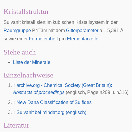
Kristallstruktur
Sulvanit kristallisiert im kubischen Kristallsystem in der
Raumgruppe
P
4
¯
3
m
mit dem
Gitterparameter
a = 5,391
Å
sowie einer
Formeleinheit
pro
Elementarzelle
.
Siehe auch
Liste der Minerale
Einzelnachweise
↑
archive.org - Chemical Society (Great Britain):
Abstracts of proceedings
(englisch, Page n209 u. n316)
↑
New Dana Classification of Sulfides
↑
Sulvanit bei mindat.org (englisch)
Literatur