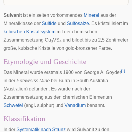
Sulvanit
ist ein selten vorkommendes
Mineral
aus der
Mineralklasse der
Sulfide
und
Sulfosalze
. Es kristallisiert im
kubischen Kristallsystem
mit der chemischen
Zusammensetzung Cu
VS
und bildet bis zu 2,5 Zentimeter
3
4
große, kubische Kristalle von gold-bronzener Farbe.
Etymologie und Geschichte
[
1
]
Das Mineral wurde erstmals 1900 von George A. Goyder
in der
Edelweiss Mine
bei
Burra
in
South Australia
(
Australien
) gefunden. Es wurde nach der
Zusammensetzung aus den chemischen Elementen
Schwefel
(engl. sulphur) und
Vanadium
benannt.
Klassifikation
In der
Systematik nach Strunz
wird Sulvanit zu den