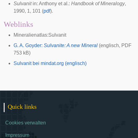
Sulvanit
in: Anthony et al.:
Handbook of Mineralogy
,
1990, 1, 101 (
pdf
).
Weblinks
Mineralienatlas:Sulvanit
G. A. Goyder:
Sulvanite: A new Mineral
(englisch, PDF
753 kB)
Sulvanit bei mindat.org (englisch)
Quick links
Cookies verwalten
Impressum