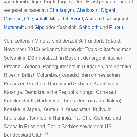
vanadiumhaltigen Kupferlagerstätten. Es ist je nach Fundort
vergesellschaftet
mit
Chalkopyrit
,
Chalkosin
,
Digenit
,
Covellin
,
Chrysokoll
,
Malachit
,
Azurit
,
Atacamit
,
Vésigniéit
,
Mottramit
und
Gips
oder
Yushkinit
,
Sphalerit
und
Fluorit
.
Vom seltenen Mineral sind derzeit 36 Fundorte (Stand:
November 2010) bekannt. Neben der
Typlokalität
fand man
Sulvanit in
Dörrmorsbach
in
Bayern
, der
argentinischen
Provinz
Córdoba
,
Panagjurischte
in
Bulgarien
, am
Kechika
River
in
British Columbia
(
Kanada
), den
chinesischen
Provinzen
Guizhou
,
Hunan
und
Sichuan
,
Kambove
in
Katanga
,
Demokratische Republik Kongo
,
Corte
auf
Korsika
, der
Kykladeninsel
Tinos
, der
Toskana
(
Italien
),
Kosaka
in
Japan
,
Kentau
in
Kasachstan
,
Kuilyu
in
Kirgisistan
,
Tsumeb
in
Namibia
,
Pai-Choi-Gebirge
und
Sacha
in
Russland
,
Bor
in
Serbien
sowie dem US-
[
3
]
Bundesstaat
Utah
.