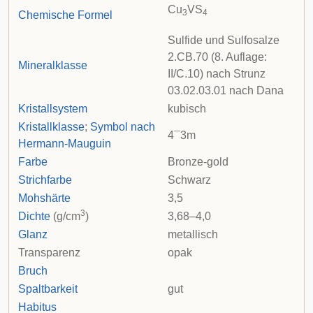
Cu
VS
3
4
Chemische Formel
Sulfide und Sulfosalze
2.CB.70 (8. Auflage:
Mineralklasse
II/C.10) nach
Strunz
03.02.03.01 nach
Dana
Kristallsystem
kubisch
Kristallklasse
;
Symbol nach
4
¯
3
m
Hermann-Mauguin
Farbe
Bronze-gold
Strichfarbe
Schwarz
Mohshärte
3,5
3
Dichte
(g/cm
)
3,68–4,0
Glanz
metallisch
Transparenz
opak
Bruch
Spaltbarkeit
gut
Habitus