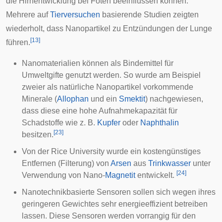
die Hirnentwicklung bei Föten beeinflussen können.
Mehrere auf
Tierversuchen
basierende Studien zeigten
wiederholt, dass Nanopartikel zu Entzündungen der
Lunge
[
13
]
führen.
Nanomaterialien können als Bindemittel für
Umweltgifte genutzt werden. So wurde am Beispiel
zweier als natürliche Nanopartikel vorkommende
Minerale (
Allophan
und ein
Smektit
) nachgewiesen,
dass diese eine hohe Aufnahmekapazität für
Schadstoffe wie z. B.
Kupfer
oder
Naphthalin
[
23
]
besitzen.
Von der
Rice University
wurde ein kostengünstiges
Entfernen (Filterung) von
Arsen
aus
Trinkwasser
unter
[
24
]
Verwendung von Nano-
Magnetit
entwickelt.
Nanotechnikbasierte Sensoren sollen sich wegen ihres
geringeren Gewichtes sehr energieeffizient betreiben
lassen. Diese Sensoren werden vorrangig für den