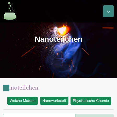
Nanoteilchen
Nanoteilchen
Weiche Materie
Nanowerkstoff
Physikalische Chemie
: