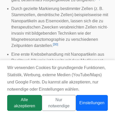
Durch gezielte Markierung bestimmter Zellen (z. B.
Stammzellen, dendritische Zellen) beispielsweise mit
Nanopartikeln aus Eisenoxiden, lassen sich die zu
therapeutischen Zwecken verabreichten Zellen nicht-
invasiv mit bildgebenden Techniken wie der
Magnetresonanztomographie zu verschiedenen
[
30
]
Zeitpunkten darstellen.
Eine erste Krebsbehandlung mit Nanopartikeln aus
Paclitaxel-Albumin
ist bereits mit dem Medikament
Abraxane (Hersteller
Celgene
) beim
metastasierten
Wir verwenden Cookies für grundlegende Funktionen,
Mammakarzinom (Brustkrebs)
zugelassen. Die
Statistik, Werbung, externe Medien (YouTube/Maps)
Krebsbehandlung mit Nanopartikeln aus Eisenoxid
und Google Fonts. Du kannst alle akzeptieren, nur
stellt ein weiteres Forschungsgebiet dar (siehe
notwendige oder Einstellungen wählen.
Nanotechnologie
).
Alle
Nur
Mögliche Risiken
Einstellungen
akzeptieren
notwendige
Die enorme Reaktivität von Nanopartikeln und der
Titelbild:
tsunikpavlo@gmail.com / DepositPhotos