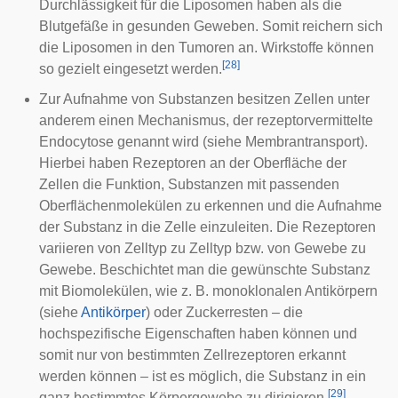
Durchlässigkeit für die Liposomen haben als die
Blutgefäße in gesunden Geweben. Somit reichern sich
die Liposomen in den Tumoren an. Wirkstoffe können
[
28
]
so gezielt eingesetzt werden.
Zur Aufnahme von Substanzen besitzen Zellen unter
anderem einen Mechanismus, der rezeptorvermittelte
Endocytose genannt wird (siehe
Membrantransport
).
Hierbei haben Rezeptoren an der Oberfläche der
Zellen die Funktion, Substanzen mit passenden
Oberflächenmolekülen zu erkennen und die Aufnahme
der Substanz in die Zelle einzuleiten. Die Rezeptoren
variieren von Zelltyp zu Zelltyp bzw. von Gewebe zu
Gewebe. Beschichtet man die gewünschte Substanz
mit Biomolekülen, wie z. B. monoklonalen Antikörpern
(siehe
Antikörper
) oder Zuckerresten – die
hochspezifische Eigenschaften haben können und
somit nur von bestimmten Zellrezeptoren erkannt
werden können – ist es möglich, die Substanz in ein
[
29
]
ganz bestimmtes Körpergewebe zu dirigieren.