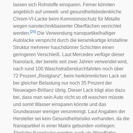
lassen sich Rohstoffe einsparen. Ferner könnten
angeblich auf umwelt- und gesundheitsbedenkliche
Chrom-VI-Lacke beim Korrosionsschutz für Metalle
wegen nanotechnikbasierter Oberflächen verzichtet
[
25
]
werden.
Die Verwendung nanopartikelhaltiger
Autolacke verspricht durch die keramikartige kristalline
Struktur mehrerer hauchdünner Schichten einen
geringeren Verschleiß. Laut Mercedes verfüge dieser
Nanolack, der bereits seit zwei Jahren verwendet wird,
nach rund 100 Waschstraßendurchfahrten noch über
72 Prozent „Restglanz“, beim herkömmlichen Lack sei
bei gleicher Belastung nur noch 35 Prozent der
Neuwagen-Brillanz übrig. Dieser Lack trägt also dazu
bei, dass man sein Auto nicht so oft waschen müsste
und somit Wasser einsparen könnte und das
Grundwasser weniger verunreinigt. Laut Angaben der
Hersteller sei kein Gesundheitsrisiko vorhanden, da die
Nanopartikel in einer Matrix gebunden vorliegen.
Ähnliche Nanolacke werden auch als Wandfarbe