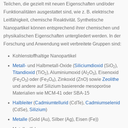
Teilchen, die gezielt mit neuen Eigenschaften und/oder
Funktionalitäten ausgestattet sind, wie z. B. elektrische
Leitfähigkeit, chemische Reaktivität. Synthetische
Nanopartikel können entsprechend ihrer chemischen und
physikalischen Eigenschaften untergliedert werden. In der
Forschung und Anwendung weit verbreitete Gruppen sind:
Kohlenstoffhaltige Nanopartikel
Metall-
und
Halbmetall
-Oxide (
Siliciumdioxid
(SiO
),
2
Titandioxid
(TiO
), Aluminiumoxid (Al
O
), Eisenoxid
2
2
3
(Fe
O
) oder (Fe
O
), Zinkoxid (ZnO) sowie
Zeolithe
2
3
3
4
und andere auf Silizium basierende mesoporöse
Materialien wie
MCM-41
oder
SBA-15
Halbleiter
(
Cadmiumtellurid
(CdTe),
Cadmiumselenid
(CdSe),
Silizium
)
Metalle
(Gold (Au), Silber (Ag), Eisen (Fe))