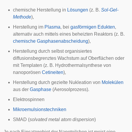
chemische Herstellung in
Lösungen
(z. B.
Sol-Gel-
Methode
),
Herstellung im
Plasma
, bei
gasförmigen
Edukten
,
alternativ auch mittels eines beheizten Reaktors (z. B.
chemische Gasphasenabscheidung
),
Herstellung durch selbst organisiertes
diffusionsbegrenztes Wachstum
auf Oberflächen oder
mit
Templaten
(z. B.
Hydrothermalsynthese
von
nanoporösen
Cetineiten
),
Herstellung durch gezielte Nukleation von
Molekülen
aus der
Gasphase
(Aerosolprozess).
Elektrospinnen
Mikroemulsionstechniken
SMAD (
solvated metal atom dispersion
)
Je nach Einsatzgebiet der Nanoteilchen ist meist eine