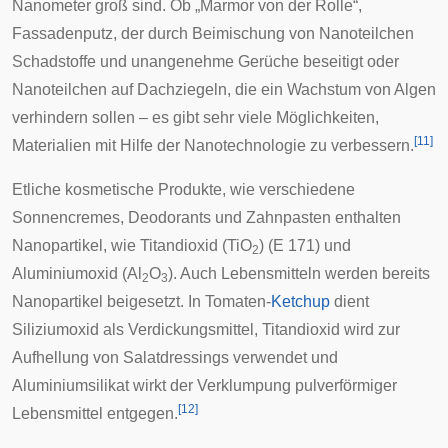
Nanometer groß sind. Ob „Marmor von der Rolle“,
Fassadenputz, der durch Beimischung von Nanoteilchen
Schadstoffe und unangenehme Gerüche beseitigt oder
Nanoteilchen auf Dachziegeln, die ein Wachstum von Algen
verhindern sollen – es gibt sehr viele Möglichkeiten,
[
11
]
Materialien mit Hilfe der Nanotechnologie zu verbessern.
Etliche kosmetische Produkte, wie verschiedene
Sonnencremes, Deodorants und Zahnpasten enthalten
Nanopartikel, wie Titandioxid (TiO
) (
E 171
) und
2
Aluminiumoxid (Al
O
). Auch Lebensmitteln werden bereits
2
3
Nanopartikel beigesetzt. In Tomaten-
Ketchup
dient
Siliziumoxid als Verdickungsmittel, Titandioxid wird zur
Aufhellung von Salatdressings verwendet und
Aluminiumsilikat wirkt der Verklumpung pulverförmiger
[
12
]
Lebensmittel entgegen.