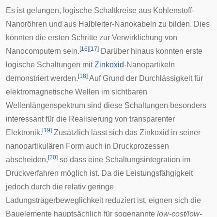
Es ist gelungen, logische Schaltkreise aus Kohlenstoff-
Nanoröhren und aus Halbleiter-Nanokabeln zu bilden. Dies
könnten die ersten Schritte zur Verwirklichung von
[
16
]
[
17
]
Nanocomputern sein.
Darüber hinaus konnten erste
logische Schaltungen mit
Zinkoxid
-Nanopartikeln
[
18
]
demonstriert werden.
Auf Grund der Durchlässigkeit für
elektromagnetische Wellen im sichtbaren
Wellenlängenspektrum sind diese Schaltungen besonders
interessant für die Realisierung von transparenter
[
19
]
Elektronik.
Zusätzlich lässt sich das Zinkoxid in seiner
nanopartikulären Form auch in Druckprozessen
[
20
]
abscheiden,
so dass eine
Schaltungsintegration im
Druckverfahren
möglich ist. Da die Leistungsfähgigkeit
jedoch durch die relativ geringe
Ladungsträgerbeweglichkeit reduziert ist, eignen sich die
Bauelemente hauptsächlich für sogenannte
low-cost/low-