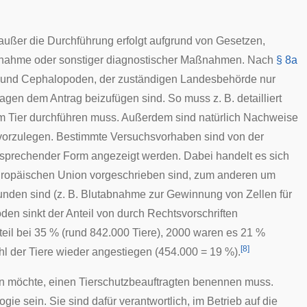
außer die Durchführung erfolgt aufgrund von Gesetzen,
ntnahme oder sonstiger diagnostischer Maßnahmen. Nach
§ 8a
und
Cephalopoden
, der zuständigen Landesbehörde nur
lagen dem Antrag beizufügen sind. So muss z. B. detailliert
m Tier durchführen muss. Außerdem sind natürlich Nachweise
 vorzulegen. Bestimmte Versuchsvorhaben sind von der
tsprechender Form
angezeigt
werden. Dabei handelt es sich
uropäischen Union vorgeschrieben sind, zum anderen um
unden sind (z. B. Blutabnahme zur Gewinnung von Zellen für
oden sinkt der Anteil von durch Rechtsvorschriften
nteil bei 35 % (rund 842.000 Tiere), 2000 waren es 21 %
[
8
]
hl der Tiere wieder angestiegen (454.000 = 19 %).
hren möchte, einen Tierschutzbeauftragten benennen muss.
e sein. Sie sind dafür verantwortlich, im Betrieb auf die