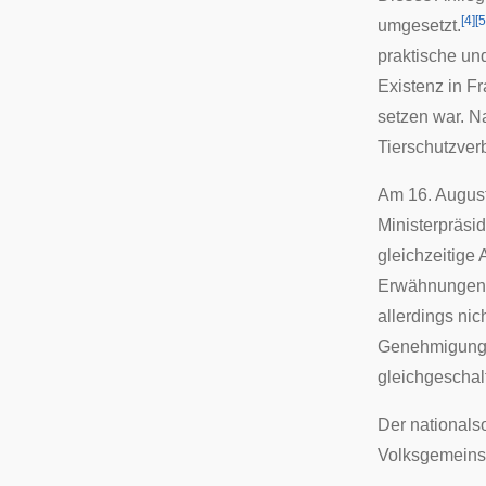
[
4
]
[
5
umgesetzt.
praktische un
Existenz in F
setzen war. N
Tierschutzver
Am 16. August
Ministerpräsid
gleichzeitige
Erwähnungen
allerdings nic
Genehmigungsv
gleichgeschalt
Der nationals
Volksgemeinsc