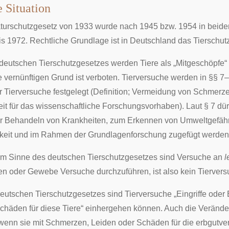
 Situation
urschutzgesetz von 1933 wurde nach 1945 bzw. 1954 in beiden 
is 1972. Rechtliche Grundlage ist in Deutschland das
Tierschut
 deutschen
Tierschutzgesetzes
werden Tiere als „Mitgeschöpfe
vernünftigen Grund ist verboten. Tierversuche werden in §§ 7–
r Tierversuche festgelegt (Definition; Vermeidung von Schmerze
eit für das wissenschaftliche Forschungsvorhaben). Laut § 7 
 Behandeln von Krankheiten, zum Erkennen von Umweltgefährdu
keit und im Rahmen der
Grundlagenforschung
zugefügt werden
 im Sinne des deutschen
Tierschutzgesetzes
sind Versuche an
l
n oder Gewebe Versuche durchzuführen, ist also kein Tiervers
eutschen Tierschutzgesetzes
sind Tierversuche „Eingriffe ode
chäden für diese Tiere“ einhergehen können. Auch die Veränd
„wenn sie mit Schmerzen, Leiden oder Schäden für die erbgutve