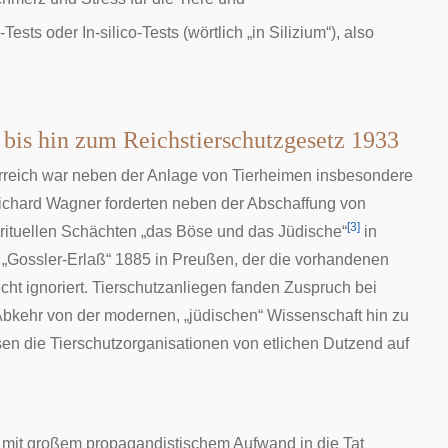
sts oder In-silico-Tests (wörtlich „in Silizium“), also
bis hin zum Reichstierschutzgesetz 1933
erreich war neben der Anlage von Tierheimen insbesondere
ichard Wagner
forderten neben der Abschaffung von
[
3
]
rituellen
Schächten
„das Böse und das Jüdische“
in
„
Gossler-Erlaß
“ 1885 in Preußen, der die vorhandenen
cht ignoriert. Tierschutzanliegen fanden Zuspruch bei
 Abkehr von der modernen, „jüdischen“ Wissenschaft hin zu
en die Tierschutzorganisationen von etlichen Dutzend auf
it großem propagandistischem Aufwand in die Tat