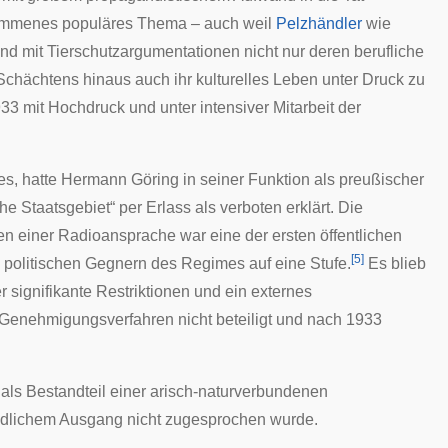
llkommenes populäres Thema – auch weil
Pelzhändler
wie
d mit Tierschutzargumentationen nicht nur deren berufliche
 Schächtens hinaus auch ihr kulturelles Leben unter Druck zu
3 mit Hochdruck und unter intensiver Mitarbeit der
es, hatte Hermann Göring in seiner Funktion als preußischer
he Staatsgebiet“ per Erlass als verboten erklärt. Die
n einer Radioansprache war eine der ersten öffentlichen
[
5
]
n politischen Gegnern des Regimes auf eine Stufe.
Es blieb
 signifikante Restriktionen und ein externes
Genehmigungsverfahren nicht beteiligt und nach 1933
als Bestandteil einer arisch-naturverbundenen
tödlichem Ausgang nicht zugesprochen wurde.