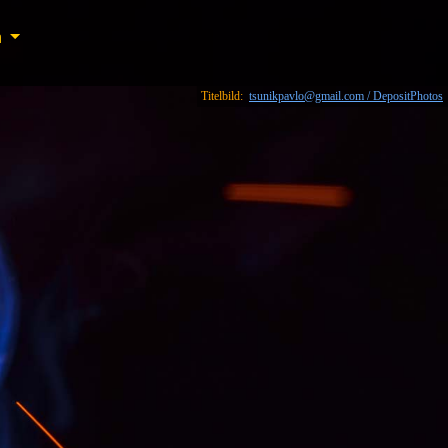
n
n
Titelbild:
tsunikpavlo@gmail.com / DepositPhotos