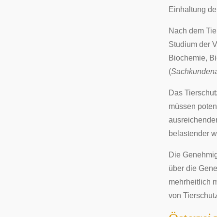
Einhaltung de
Nach dem Tier
Studium der V
Biochemie, Bi
(
Sachkunden
Das Tierschut
müssen potent
ausreichender
belastender w
Die Genehmig
über die Gen
mehrheitlich 
von Tierschut