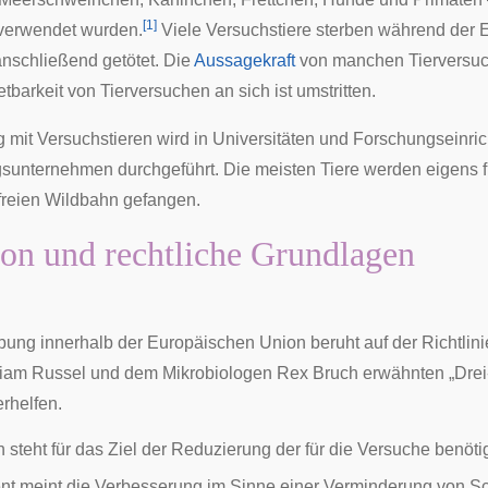
[
1
]
 verwendet wurden.
Viele Versuchstiere sterben während der 
nschließend getötet. Die
Aussagekraft
von manchen Tierversuc
etbarkeit von Tierversuchen an sich ist umstritten.
 mit Versuchstieren wird in
Universitäten
und
Forschungseinri
gsunternehmen durchgeführt. Die meisten Tiere werden eigens
 freien Wildbahn gefangen.
ion und rechtliche Grundlagen
ung innerhalb der Europäischen Union beruht auf der Richtlin
liam Russel und dem Mikrobiologen Rex Bruch erwähnten „Drei
rhelfen.
 steht für das Ziel der Reduzierung der für die Versuche benötig
t meint die Verbesserung im Sinne einer Verminderung von Sch