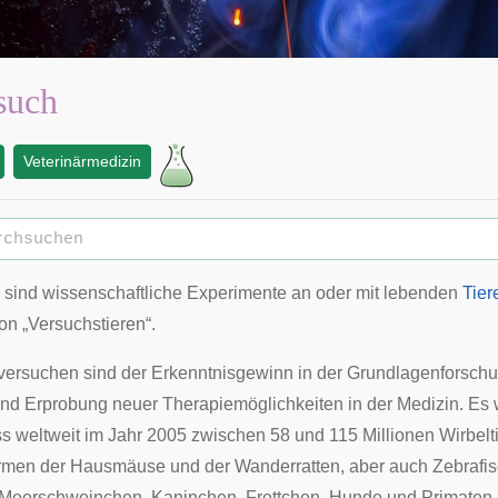
such
Veterinärmedizin
sind wissenschaftliche Experimente an oder mit lebenden
Tier
on „Versuchstieren“.
rversuchen sind der Erkenntnisgewinn in der
Grundlagenforsch
nd Erprobung neuer Therapiemöglichkeiten in der
Medizin
. Es 
ss weltweit im Jahr 2005 zwischen 58 und 115 Millionen Wirbelti
ormen der
Hausmäuse
und der
Wanderratten
, aber auch
Zebrafi
Meerschweinchen
,
Kaninchen
,
Frettchen
,
Hunde
und
Primaten