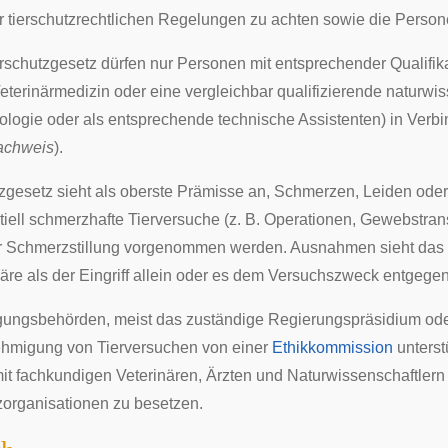
r tierschutzrechtlichen Regelungen zu achten sowie die Person
schutzgesetz dürfen nur Personen mit entsprechender Qualifik
eterinärmedizin oder eine vergleichbar qualifizierende naturwi
ologie oder als entsprechende technische Assistenten) in Verb
achweis
).
zgesetz sieht als oberste Prämisse an, Schmerzen, Leiden oder
iell schmerzhafte Tierversuche (z. B. Operationen, Gewebstran
 Schmerzstillung vorgenommen werden. Ausnahmen sieht das Ge
äre als der Eingriff allein oder es dem Versuchszweck entgegen
ungsbehörden, meist das zuständige
Regierungspräsidium
ode
ehmigung von Tierversuchen von einer
Ethikkommission
unterst
mit fachkundigen Veterinären, Ärzten und Naturwissenschaftlern
zorganisationen zu besetzen.