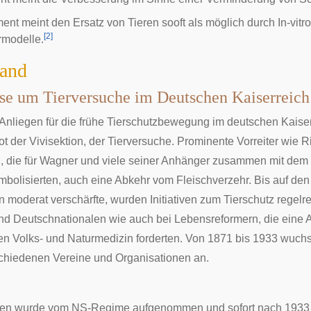
nt meint den Ersatz von Tieren sooft als möglich durch In-vitro-Te
[
2
]
modelle.
land
se um Tierversuche im Deutschen Kaiserreich 
 Anliegen für die frühe Tierschutzbewegung im deutschen Kais
ot der
Vivisektion
, der Tierversuche. Prominente Vorreiter wie
R
, die für Wagner und viele seiner Anhänger zusammen mit dem 
mbolisierten, auch eine Abkehr vom Fleischverzehr. Bis auf den 
moderat verschärfte, wurden Initiativen zum Tierschutz regelre
nd Deutschnationalen wie auch bei
Lebensreformern
, die eine
en Volks- und Naturmedizin forderten. Von 1871 bis 1933 wuchs
chiedenen Vereine und Organisationen an.
gen wurde vom NS-Regime aufgenommen und sofort nach 1933 m