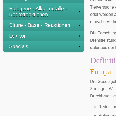
Tierversuche
Halogene - Alkalimetalle -
Redoxreaktionen
oder werden a
ethische
Vertr
Säure - Base - Reaktionen
Die Forschung
Lexikon
Dienstleistun
Specials
dafür aus der
Definit
Europa
Die Gesetzgeb
Zoologen Wil
Durchbruch ve
Reduction
Refinemen