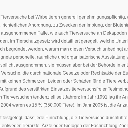
 Tierversuche bei
Wirbeltieren
generell genehmigungspflichtig, 
 richterlichen Anordnung, zu Zwecken der Impfung, der Blute
 ausgenommenen Fälle, wie auch Tierversuche an
Dekapoden
en. Im Tierschutzgesetz wird detailliert geregelt, welche Unter
ich begründet werden, warum man diesen Versuch unbedingt a
ignete personelle, räumliche und organisatorische Ausstattung
pflicht ausgenommen, sie müssen aber bei der Behörde in en
Versuche, die durch nationale Gesetze oder Rechtsakte der E
 mit keinen Schmerzen, Leiden oder Schäden für die Tiere verb
 Aufgrund des verstärkten Einsatzes tierversuchsfreier Testmeth
 Tierversuchen tendenziell seit Jahren: Im Jahr 1991 lag ihr A
 2004 waren es 15 % (350.000 Tiere). Im Jahr 2005 ist die Anza
st festgelegt, dass jede Einrichtung, die Tierversuche durchfü
ntweder Tierärzte, Ärzte oder Biologen der Fachrichtung Zoologi