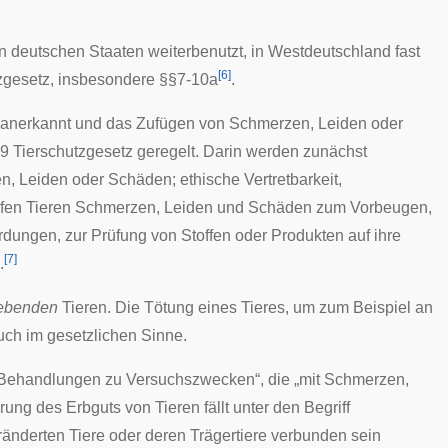
deutschen Staaten weiterbenutzt, in Westdeutschland fast
[
6
]
zgesetz
, insbesondere §§7-10a
.
“ anerkannt und das Zufügen von Schmerzen, Leiden oder
9 Tierschutzgesetz geregelt. Darin werden zunächst
n, Leiden oder Schäden; ethische Vertretbarkeit,
dürfen Tieren Schmerzen, Leiden und Schäden zum Vorbeugen,
ngen, zur Prüfung von Stoffen oder Produkten auf ihre
[
7
]
.
ebenden
Tieren. Die Tötung eines Tieres, um zum Beispiel an
uch im gesetzlichen Sinne.
r Behandlungen zu Versuchszwecken“, die „mit Schmerzen,
erung des
Erbguts
von Tieren fällt unter den Begriff
ränderten Tiere oder deren Trägertiere verbunden sein