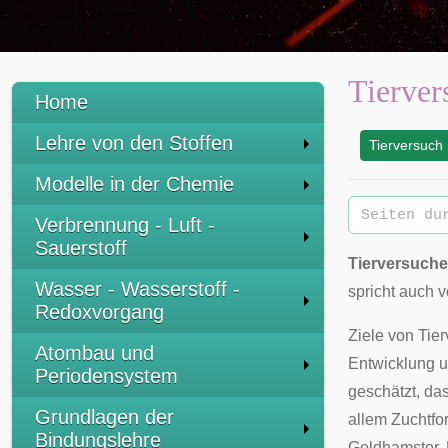
Tierver
Home
Lehre von den Stoffen
Tierversuch
:
Modelle in der Chemie
Verbrennung - Luft -
Sauerstoff
Tierversuche
Wasser - Wasserstoff -
spricht auch v
Redoxvorgang
Ziele von Tie
Atombau und
Entwicklung u
Periodensystem
geschätzt, da
Grundlagen der
allem Zuchtf
Bindungslehre
Goldhamster
,