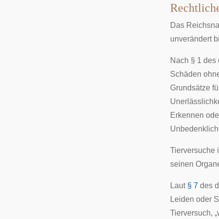
Rechtliche
Das Reichsnat
unverändert b
Nach § 1 des
Schäden ohne 
Grundsätze fü
Unerlässlichk
Erkennen oder
Unbedenklich
Tierversuche
seinen Organe
Laut
§ 7
des
d
Leiden oder S
Tierversuch, 