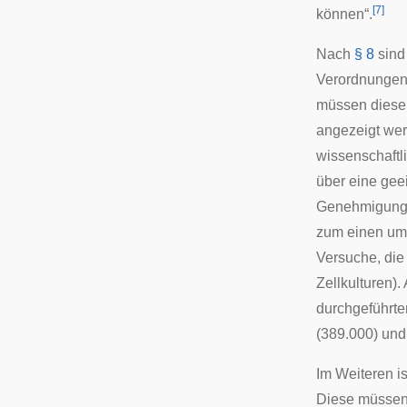
[
7
]
können“.
Nach
§ 8
sind
Verordnungen,
müssen diese
angezeigt werd
wissenschaftl
über eine gee
Genehmigungs
zum einen um 
Versuche, die
Zellkulturen).
durchgeführten
(389.000) und
Im Weiteren i
Diese müssen e