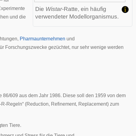
Experimente
Die
Wistar
-Ratte, ein häufig
verwendeter
Modellorganismus
.
hen und die
chtungen
,
Pharmaunternehmen
und
 für Forschungszwecke gezüchtet, nur sehr wenige werden
ie 86/609 aus dem Jahr 1986. Diese soll den 1959 von dem
-R-Regeln“ (Reduction, Refinement, Replacement) zum
ten Tiere.
merz und Stress für die Tiere und