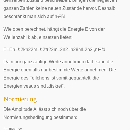
denselben Zustand beschreiben, bringen die negativen
ganzen Zahlen keine neuen Zustände hervor. Deshalb
beschränkt man sich auf
n
∈
ℕ
Wie oben berechnet, hängt die Energie
E
von der
Wellenzahl
k
ab, einsetzen liefert:
E
=
E
n
=
ℏ
2
k
n
2
2
m
=
ℏ
2
π
2
2
m
L
2
n
2
=
h
2
8
m
L
2
n
2
,
n
∈
ℕ
Da
n
nur ganzzahlige Werte annehmen darf, kann die
Energie ebenfalls nur bestimmte Werte annehmen. Die
Energie des Teilchens ist somit gequantelt, die
Energieniveaus sind „diskret“.
Normierung
Die Amplitude
A
lässt sich noch über die
Normierungsbedingung bestimmen:
1
=
!
∫
ℝ
ψ
n
*