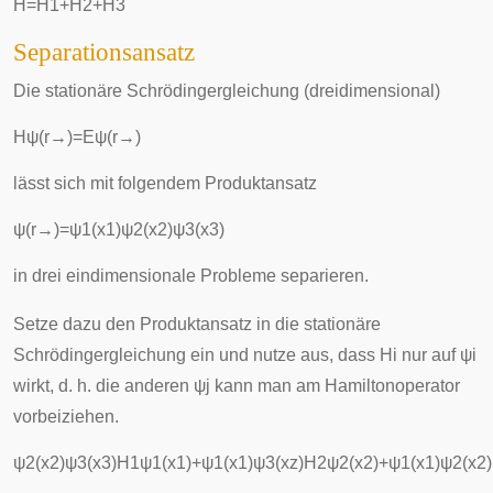
H
=
H
1
+
H
2
+
H
3
Separationsansatz
Die stationäre Schrödingergleichung (dreidimensional)
H
ψ
(
r
→
)
=
E
ψ
(
r
→
)
lässt sich mit folgendem Produktansatz
ψ
(
r
→
)
=
ψ
1
(
x
1
)
ψ
2
(
x
2
)
ψ
3
(
x
3
)
in drei eindimensionale Probleme separieren.
Setze dazu den Produktansatz in die stationäre
Schrödingergleichung ein und nutze aus, dass
H
i
nur auf
ψ
i
wirkt, d. h. die anderen
ψ
j
kann man am Hamiltonoperator
vorbeiziehen.
ψ
2
(
x
2
)
ψ
3
(
x
3
)
H
1
ψ
1
(
x
1
)
+
ψ
1
(
x
1
)
ψ
3
(
x
z
)
H
2
ψ
2
(
x
2
)
+
ψ
1
(
x
1
)
ψ
2
(
x
2
)