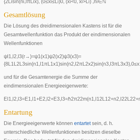
{
2
L
i
sin
(
n
i
,
l
π
L
i
x
)
,
(
0
≤
x
i
≤
L
i
)
0
,
(
x
i
<
0
,
x
i
>
L
i
)
,
n
i
∈
ℕ
Gesamtlösung
Die Lösung des dreidimensionalen Kastens ist für die
Gesamtwellenfunktion das Produkt der eindimensionalen
Wellenfunktionen
ψ
l
1
,
l
2
,
l
3
(
r
→
)
=
ψ
1
(
x
1
)
ψ
2
(
x
2
)
ψ
3
(
x
3
)
=
{
8
L
1
L
2
L
3
sin
(
n
1
,
l
1
π
L
1
x
1
)
sin
(
n
2
,
l
2
π
L
2
x
2
)
sin
(
n
3
,
l
3
π
L
3
x
3
)
,
0
≤
x
und für die Gesamtenergie die Summe der
eindimensionalen Energieeigenwerte:
E
l
1
,
l
2
,
l
3
=
E
1
,
l
1
+
E
2
,
l
2
+
E
3
,
l
3
=
ℏ
2
π
2
2
m
(
n
1
,
l
1
2
L
1
2
+
n
2
,
l
2
2
L
2
2
+
Entartung
Die Energieeigenwerte können
entartet
sein, d. h.
unterschiedliche Wellenfunktionen besitzen dieselbe