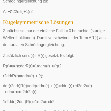
Schrödingergleichung zu:
A
=
−
ℏ
2
2
m
l
(
l
+
1
)
r
2
Kugelsymmetrische Lösungen
Zunächst sei nur der einfache Fall l = 0 betrachtet (s-artige
Wellenfunktionen). Damit verschwindet der Term
A
R
(
r
)
aus
der radialen Schrödingergleichung.
Zusätzlich sei
u
(
r
)
=
r
R
(
r
)
gesetzt. Es folgt:
R
(
r
)
=
u
(
r
)
r
;
d
d
r
R
(
r
)
=
1
r
d
d
r
u
(
r
)
−
u
(
r
)
r
2
;
r
2
d
d
r
R
(
r
)
=
r
d
d
r
u
(
r
)
−
u
(
r
)
;
d
d
r
(
r
2
d
d
r
)
R
(
r
)
=
d
d
r
(
r
d
d
r
u
(
r
)
−
u
(
r
)
)
=
d
d
r
u
(
r
)
+
r
d
2
d
r
2
u
(
r
)
−
d
d
r
u
(
r
)
=
r
d
2
d
r
2
u
(
r
)
;
1
r
2
d
d
r
(
r
2
d
d
r
)
R
(
r
)
=
1
r
d
2
u
(
r
)
d
r
2
.