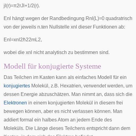
j
l
(
r
)
=
π
2
r
J
l
+
1
/
2
(
r
)
.
E
n
l
hängt wegen der Randbedingung
R
n
l
(
L
)
=
0
quadratrisch
von der jeweils n.ten Nullstelle
x
n
l
dieser Funktionen ab:
E
n
l
=
x
n
l
2
ℏ
2
2
m
L
2
,
wobei die
x
n
l
nicht analytisch zu bestimmen sind.
Modell für konjugierte Systeme
Das Teilchen im Kasten kann als einfaches Modell für ein
konjugiertes
Molekül, z.B.
Hexatrien
, verwendet werden, um
dessen Energie abzuschätzen. Man nimmt an, dass sich die
Elektronen
in einem konjugierten Molekül in diesem frei
bewegen können, aber es nicht verlassen können. Man
addiert
formal
ein halbes Atom an jedem Ende des
Moleküls. Die Länge dieses Teilchens entspricht dann dem