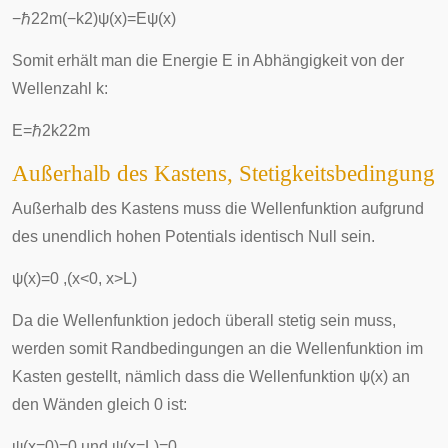
−
ℏ
2
2
m
(
−
k
2
)
ψ
(
x
)
=
E
ψ
(
x
)
Somit erhält man die Energie
E
in Abhängigkeit von der
Wellenzahl
k
:
E
=
ℏ
2
k
2
2
m
Außerhalb des Kastens, Stetigkeitsbedingung
Außerhalb des Kastens muss die Wellenfunktion aufgrund
des unendlich hohen Potentials identisch Null sein.
ψ
(
x
)
=
0
,
(
x
<
0
,
x
>
L
)
Da die Wellenfunktion jedoch überall stetig sein muss,
werden somit Randbedingungen an die Wellenfunktion im
Kasten gestellt, nämlich dass die Wellenfunktion
ψ
(
x
)
an
den Wänden gleich 0 ist:
ψ
(
x
=
0
)
=
0
und
ψ
(
x
=
L
)
=
0
.