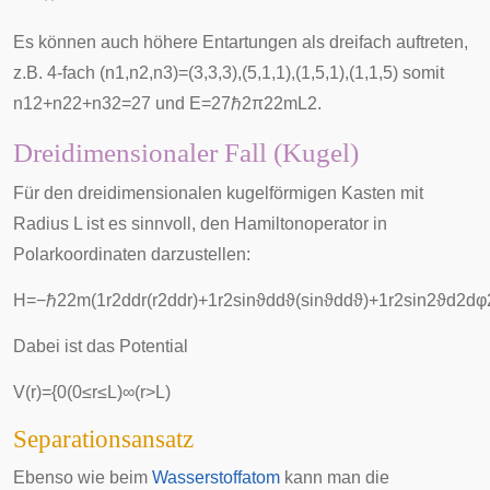
Es können auch höhere Entartungen als dreifach auftreten,
z.B. 4-fach
(
n
1
,
n
2
,
n
3
)
=
(
3
,
3
,
3
)
,
(
5
,
1
,
1
)
,
(
1
,
5
,
1
)
,
(
1
,
1
,
5
)
somit
n
1
2
+
n
2
2
+
n
3
2
=
2
7
und
E
=
2
7
ℏ
2
π
2
2
m
L
2
.
Dreidimensionaler Fall (Kugel)
Für den dreidimensionalen kugelförmigen Kasten mit
Radius
L
ist es sinnvoll, den Hamiltonoperator in
Polarkoordinaten
darzustellen:
H
=
−
ℏ
2
2
m
(
1
r
2
d
d
r
(
r
2
d
d
r
)
+
1
r
2
s
i
n
ϑ
d
d
ϑ
(
s
i
n
ϑ
d
d
ϑ
)
+
1
r
2
s
i
n
2
ϑ
d
2
d
φ
Dabei ist das Potential
V
(
r
)
=
{
0
(
0
≤
r
≤
L
)
∞
(
r
>
L
)
Separationsansatz
Ebenso wie beim
Wasserstoffatom
kann man die