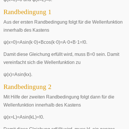
Randbedingung 1
Aus der ersten Randbedingung folgt für die Wellenfunktion
innerhalb des Kastens
ψ
(
x
=
0
)
=
A
sin
(
k
⋅
0
)
+
B
cos
(
k
⋅
0
)
=
A
⋅
0
+
B
⋅
1
=
!
0
.
Damit diese Gleichung erfüllt wird, muss
B
=
0
sein. Damit
vereinfacht sich die Wellenfunktion zu
ψ
(
x
)
=
A
sin
(
k
x
)
.
Randbedingung 2
Mit Hilfe der zweiten Randbedingung folgt dann für die
Wellenfunktion innerhalb des Kastens
ψ
(
x
=
L
)
=
A
sin
(
k
L
)
=
!
0
.