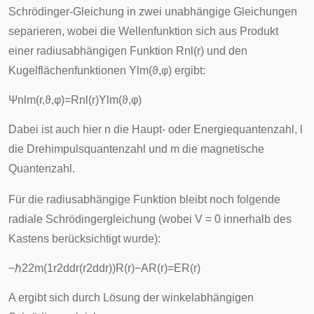
Schrödinger-Gleichung in zwei unabhängige Gleichungen
separieren, wobei die Wellenfunktion sich aus Produkt
einer radiusabhängigen Funktion
R
n
l
(
r
)
und den
Kugelflächenfunktionen
Y
l
m
(
ϑ
,
φ
)
ergibt:
Ψ
n
l
m
(
r
,
ϑ
,
φ
)
=
R
n
l
(
r
)
Y
l
m
(
ϑ
,
φ
)
Dabei ist auch hier
n
die Haupt- oder Energiequantenzahl,
l
die Drehimpulsquantenzahl und
m
die magnetische
Quantenzahl.
Für die radiusabhängige Funktion bleibt noch folgende
radiale Schrödingergleichung (wobei V = 0 innerhalb des
Kastens berücksichtigt wurde):
−
ℏ
2
2
m
(
1
r
2
d
d
r
(
r
2
d
d
r
)
)
R
(
r
)
−
A
R
(
r
)
=
E
R
(
r
)
A ergibt sich durch Lösung der winkelabhängigen