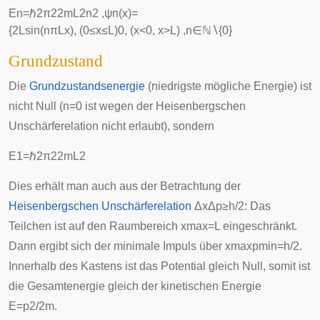
E
n
=
ℏ
2
π
2
2
m
L
2
n
2
,
ψ
n
(
x
)
=
{
2
L
sin
(
n
π
L
x
)
,
(
0
≤
x
≤
L
)
0
,
(
x
<
0
,
x
>
L
)
,
n
∈
ℕ
∖
{
0
}
Grundzustand
Die
Grundzustandsenergie
(niedrigste mögliche Energie) ist
nicht Null (
n
=
0
ist wegen der Heisenbergschen
Unschärferelation nicht erlaubt), sondern
E
1
=
ℏ
2
π
2
2
m
L
2
Dies erhält man auch aus der Betrachtung der
Heisenbergschen Unschärferelation
Δ
x
Δ
p
≥
h
/
2
: Das
Teilchen ist auf den Raumbereich
x
max
=
L
eingeschränkt.
Dann ergibt sich der minimale Impuls über
x
max
p
min
=
h
/
2
.
Innerhalb des Kastens ist das Potential gleich Null, somit ist
die Gesamtenergie gleich der kinetischen Energie
E
=
p
2
/
2
m
.