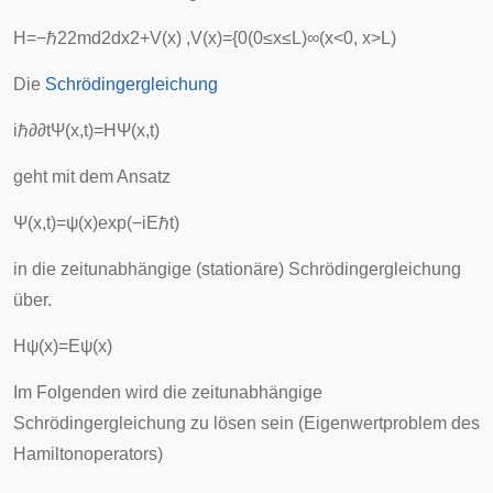
H
=
−
ℏ
2
2
m
d
2
d
x
2
+
V
(
x
)
,
V
(
x
)
=
{
0
(
0
≤
x
≤
L
)
∞
(
x
<
0
,
x
>
L
)
Die
Schrödingergleichung
i
ℏ
∂
∂
t
Ψ
(
x
,
t
)
=
H
Ψ
(
x
,
t
)
geht mit dem Ansatz
Ψ
(
x
,
t
)
=
ψ
(
x
)
exp
(
−
i
E
ℏ
t
)
in die zeitunabhängige (stationäre) Schrödingergleichung
über.
H
ψ
(
x
)
=
E
ψ
(
x
)
Im Folgenden wird die zeitunabhängige
Schrödingergleichung zu lösen sein (
Eigenwertproblem
des
Hamiltonoperators)