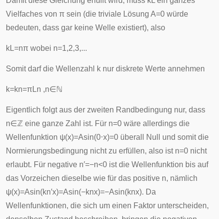
Damit diese Gleichung erfüllt wird, muss
k
L
ein ganzes
Vielfaches von
π
sein (die triviale Lösung A=0 würde
bedeuten, dass gar keine Welle existiert), also
k
L
=
n
π
wobei
n
=
1
,
2
,
3
,
.
.
.
Somit darf die Wellenzahl
k
nur diskrete Werte annehmen
k
=
k
n
=
π
L
n
,
n
∈
ℕ
Eigentlich folgt aus der zweiten Randbedingung nur, dass
n
∈
ℤ
eine ganze Zahl ist. Für
n
=
0
wäre allerdings die
Wellenfunktion
ψ
(
x
)
=
A
sin
(
0
⋅
x
)
=
0
überall Null und somit die
Normierungsbedingung nicht zu erfüllen, also ist
n
=
0
nicht
erlaubt. Für negative
n
′
=
−
n
<
0
ist die Wellenfunktion bis auf
das
Vorzeichen
dieselbe wie für das positive
n
, nämlich
ψ
(
x
)
=
A
sin
(
k
n
′
x
)
=
A
sin
(
−
k
n
x
)
=
−
A
sin
(
k
n
x
)
. Da
Wellenfunktionen, die sich um einen Faktor unterscheiden,