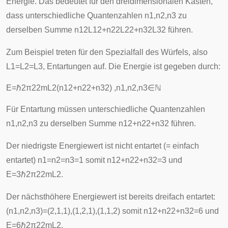
Energie. Das bedeutet für den dreidimensionalen Kasten,
dass unterschiedliche Quantenzahlen
n
1
,
n
2
,
n
3
zu
derselben Summe
n
1
2
L
1
2
+
n
2
2
L
2
2
+
n
3
2
L
3
2
führen.
Zum Beispiel treten für den Spezialfall des Würfels, also
L
1
=
L
2
=
L
3
, Entartungen auf. Die Energie ist gegeben durch:
E
=
ℏ
2
π
2
2
m
L
2
(
n
1
2
+
n
2
2
+
n
3
2
)
,
n
1
,
n
2
,
n
3
∈
ℕ
Für Entartung müssen unterschiedliche Quantenzahlen
n
1
,
n
2
,
n
3
zu derselben Summe
n
1
2
+
n
2
2
+
n
3
2
führen.
Der niedrigste Energiewert ist nicht entartet (= einfach
entartet)
n
1
=
n
2
=
n
3
=
1
somit
n
1
2
+
n
2
2
+
n
3
2
=
3
und
E
=
3
ℏ
2
π
2
2
m
L
2
.
Der nächsthöhere Energiewert ist bereits dreifach entartet:
(
n
1
,
n
2
,
n
3
)
=
(
2
,
1
,
1
)
,
(
1
,
2
,
1
)
,
(
1
,
1
,
2
)
somit
n
1
2
+
n
2
2
+
n
3
2
=
6
und
E
=
6
ℏ
2
π
2
2
m
L
2
.