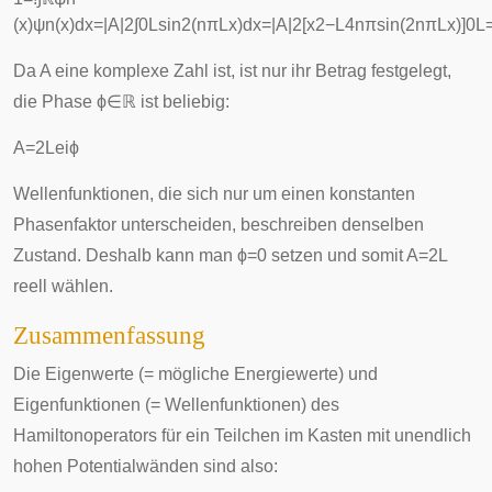
(
x
)
ψ
n
(
x
)
d
x
=
|
A
|
2
∫
0
L
sin
2
(
n
π
L
x
)
d
x
=
|
A
|
2
[
x
2
−
L
4
n
π
sin
(
2
n
π
L
x
)
]
0
L
Da
A
eine komplexe Zahl ist, ist nur ihr Betrag festgelegt,
die Phase
ϕ
∈
ℝ
ist beliebig:
A
=
2
L
e
i
ϕ
Wellenfunktionen, die sich nur um einen konstanten
Phasenfaktor unterscheiden, beschreiben denselben
Zustand. Deshalb kann man
ϕ
=
0
setzen und somit
A
=
2
L
reell wählen.
Zusammenfassung
Die Eigenwerte (= mögliche Energiewerte) und
Eigenfunktionen (= Wellenfunktionen) des
Hamiltonoperators für ein Teilchen im Kasten mit unendlich
hohen Potentialwänden sind also: