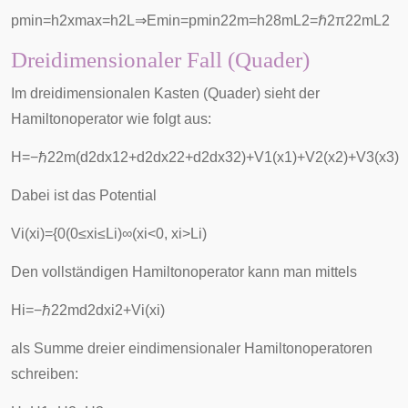
p
min
=
h
2
x
max
=
h
2
L
⇒
E
min
=
p
min
2
2
m
=
h
2
8
m
L
2
=
ℏ
2
π
2
2
m
L
2
Dreidimensionaler Fall (Quader)
Im dreidimensionalen Kasten (Quader) sieht der
Hamiltonoperator wie folgt aus:
H
=
−
ℏ
2
2
m
(
d
2
d
x
1
2
+
d
2
d
x
2
2
+
d
2
d
x
3
2
)
+
V
1
(
x
1
)
+
V
2
(
x
2
)
+
V
3
(
x
3
)
Dabei ist das Potential
V
i
(
x
i
)
=
{
0
(
0
≤
x
i
≤
L
i
)
∞
(
x
i
<
0
,
x
i
>
L
i
)
Den vollständigen Hamiltonoperator kann man mittels
H
i
=
−
ℏ
2
2
m
d
2
d
x
i
2
+
V
i
(
x
i
)
als Summe dreier eindimensionaler Hamiltonoperatoren
schreiben: