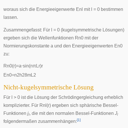
woraus sich die Energieeigenwerte
E
n
l
mit l = 0 bestimmen
lassen.
Zusammengefasst: Für l = 0 (kugelsymmetrische Lösungen)
ergeben sich die Wellenfunktionen
R
n
0
mit der
Normierungskonstante a und den Energieeigenwerten
E
n
0
zu:
R
n
0
(
r
)
=
a
⋅
sin
(
n
π
L
r
)
r
E
n
0
=
n
2
h
2
8
m
L
2
Nicht-kugelsymmetrische Lösung
Für l > 0 ist die Lösung der Schrödingergleichung erheblich
komplizierter. Für
R
n
l
(
r
)
ergeben sich sphärische
Bessel-
Funktionen
j
, die mit den normalen Bessel-Funktionen
J
l
l
[
1
]
folgendermaßen zusammenhängen: