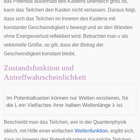
das Potential außerhalb des Kastens unendlich groß ist,
kann das Teilchen den Kasten nicht verlassen. Daraus folgt,
dass sich das Teilchen im Inneren des Kastens mit
konstanter Geschwindigkeit
v
bewegt und an den Wänden
ohne Energieverlust reflektiert wird. Betrachtet man
v
als
vektorielle Größe
, so gilt, dass der
Betrag
der
Geschwindigkeit konstant bleibt.
Zustandsfunktion und
Antreffwahrscheinlichkeit
Im Potentialkasten können nur Wellen existieren, für
die
L
ein Vielfaches ihrer halben Wellenlänge
λ
ist.
Beschreibt man das Teilchen, wie in der Quantenphysik
üblich, mit Hilfe einer einfachen
Wellenfunktion
, ergibt sich,
dass im Inneren des Potentialkastens nur solche Teilchen