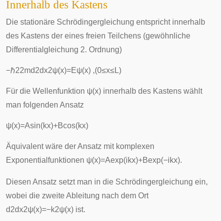
Innerhalb des Kastens
Die stationäre Schrödingergleichung entspricht innerhalb
des Kastens der eines freien Teilchens (
gewöhnliche
Differentialgleichung
2. Ordnung)
−
ℏ
2
2
m
d
2
d
x
2
ψ
(
x
)
=
E
ψ
(
x
)
,
(
0
≤
x
≤
L
)
Für die Wellenfunktion
ψ
(
x
)
innerhalb des Kastens wählt
man folgenden Ansatz
ψ
(
x
)
=
A
sin
(
k
x
)
+
B
cos
(
k
x
)
Äquivalent wäre der Ansatz mit komplexen
Exponentialfunktionen
ψ
(
x
)
=
A
exp
(
i
k
x
)
+
B
exp
(
−
i
k
x
)
.
Diesen Ansatz setzt man in die Schrödingergleichung ein,
wobei die zweite Ableitung nach dem Ort
d
2
d
x
2
ψ
(
x
)
=
−
k
2
ψ
(
x
)
ist.