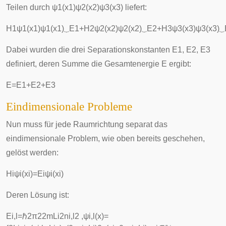
Teilen durch
ψ
1
(
x
1
)
ψ
2
(
x
2
)
ψ
3
(
x
3
)
liefert:
H
1
ψ
1
(
x
1
)
ψ
1
(
x
1
)
⏟
E
1
+
H
2
ψ
2
(
x
2
)
ψ
2
(
x
2
)
⏟
E
2
+
H
3
ψ
3
(
x
3
)
ψ
3
(
x
3
)
⏟
Dabei wurden die drei Separationskonstanten
E
1
,
E
2
,
E
3
definiert, deren Summe die Gesamtenergie
E
ergibt:
E
=
E
1
+
E
2
+
E
3
Eindimensionale Probleme
Nun muss für jede Raumrichtung separat das
eindimensionale Problem, wie oben bereits geschehen,
gelöst werden:
H
i
ψ
i
(
x
i
)
=
E
i
ψ
i
(
x
i
)
Deren Lösung ist:
E
i
,
l
=
ℏ
2
π
2
2
m
L
i
2
n
i
,
l
2
,
ψ
i
,
l
(
x
)
=