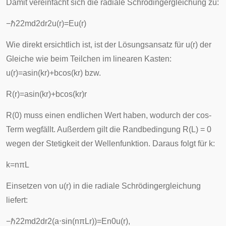
Damit vereinfacht sich die radiale Schrödingergleichung zu:
−
ℏ
2
2
m
d
2
d
r
2
u
(
r
)
=
E
u
(
r
)
Wie direkt ersichtlich ist, ist der Lösungsansatz für
u
(
r
)
der
Gleiche wie beim Teilchen im linearen Kasten:
u
(
r
)
=
a
sin
(
k
r
)
+
b
cos
(
k
r
)
bzw.
R
(
r
)
=
a
sin
(
k
r
)
+
b
cos
(
k
r
)
r
R(0) muss einen endlichen Wert haben, wodurch der
c
o
s
-
Term wegfällt. Außerdem gilt die Randbedingung R(L) = 0
wegen der Stetigkeit der Wellenfunktion. Daraus folgt für k:
k
=
n
π
L
Einsetzen von u(r) in die radiale Schrödingergleichung
liefert:
−
ℏ
2
2
m
d
2
d
r
2
(
a
⋅
s
i
n
(
n
π
L
r
)
)
=
E
n
0
u
(
r
)
,