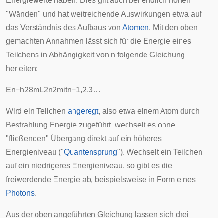
Energiewerte haben. Dies gilt auch bei endlich hohen
"Wänden" und hat weitreichende Auswirkungen etwa auf
das Verständnis des Aufbaus von
Atomen
. Mit den oben
gemachten Annahmen lässt sich für die Energie eines
Teilchens in Abhängigkeit von
n
folgende Gleichung
herleiten:
E
n
=
h
2
8
m
L
2
n
2
mit
n
=
1
,
2
,
3
…
Wird ein Teilchen
angeregt
, also etwa einem Atom durch
Bestrahlung Energie zugeführt, wechselt es ohne
"fließenden" Übergang direkt auf ein höheres
Energieniveau ("
Quantensprung
"). Wechselt ein Teilchen
auf ein niedrigeres Energieniveau, so gibt es die
freiwerdende Energie ab, beispielsweise in Form eines
Photons
.
Aus der oben angeführten Gleichung lassen sich drei