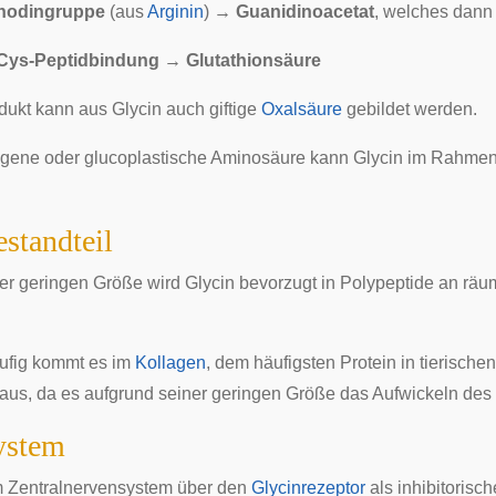
anodingruppe
(aus
Arginin
)
→ Guanidinoacetat
, welches dann 
-Cys-Peptidbindung → Glutathionsäure
ukt kann aus Glycin auch giftige
Oxalsäure
gebildet werden.
ogene oder glucoplastische Aminosäure kann Glycin im Rahmen
estandteil
er geringen Größe wird Glycin bevorzugt in
Polypeptide
an räum
ufig kommt es im
Kollagen
, dem häufigsten Protein in tierischen
us, da es aufgrund seiner geringen Größe das Aufwickeln de
ystem
m
Zentralnervensystem
über den
Glycinrezeptor
als
inhibitorisch