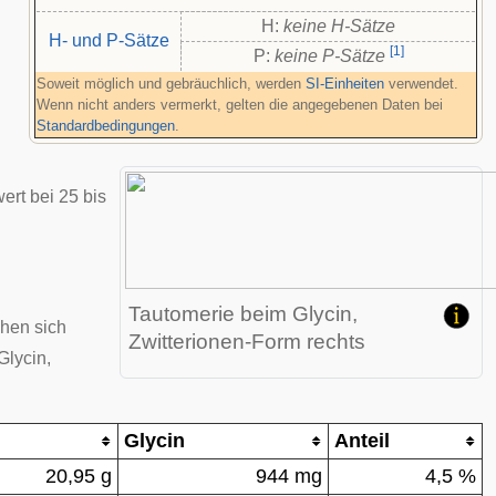
H:
keine H-Sätze
H- und P-Sätze
[
1
]
P:
keine P-Sätze
Soweit möglich und gebräuchlich, werden
SI-Einheiten
verwendet.
Wenn nicht anders vermerkt, gelten die angegebenen Daten bei
Standardbedingungen
.
rt bei 25 bis
Tautomerie beim Glycin,
ehen sich
Zwitterionen-Form rechts
Glycin,
Glycin
Anteil
20,95 g
944 mg
4,5 %