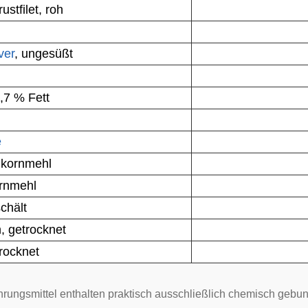
stfilet
, roh
ver
, ungesüßt
3,7 % Fett
e
lkornmehl
ornmehl
chält
n
, getrocknet
trocknet
hrungsmittel enthalten praktisch ausschließlich chemisch gebund