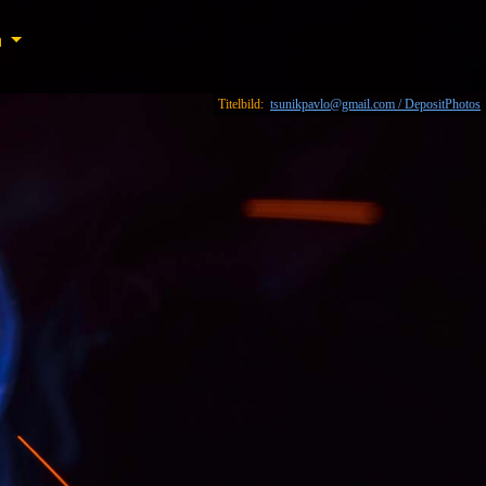
n
n
Titelbild:
tsunikpavlo@gmail.com / DepositPhotos