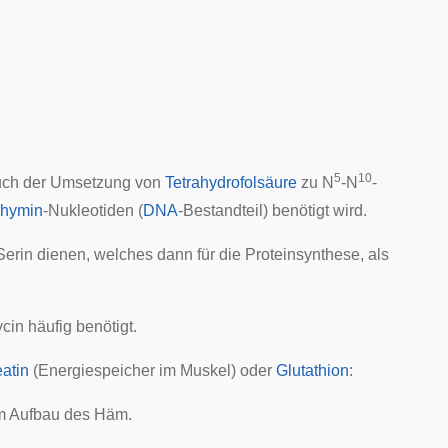
5
10
auch der Umsetzung von
Tetrahydrofolsäure
zu N
-N
-
hymin
-Nukleotiden (
DNA
-Bestandteil) benötigt wird.
rin dienen, welches dann für die Proteinsynthese, als
ycin häufig benötigt.
atin
(Energiespeicher im Muskel) oder
Glutathion
:
 Aufbau des Häm.