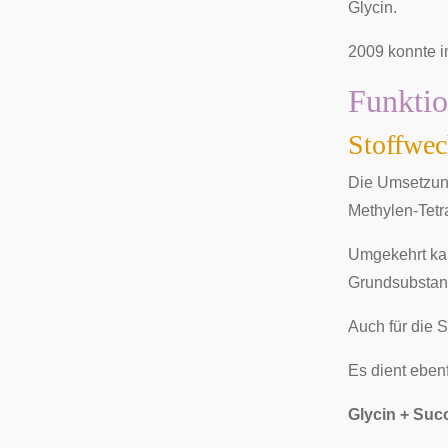
Glycin.
2009 konnte 
Funkti
Stoffwec
Die Umsetzung
Methylen-Tetr
Umgekehrt ka
Grundsubstanz
Auch für die 
Es dient eben
Glycin + Su