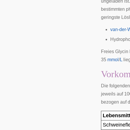
ungeladen ist
bestimmten pH
geringste Lösl
van-der-
Hydropho
Freies Glycin
35
mmol
/
L
lieg
Vorko
Die folgenden
jeweils auf 10
bezogen auf 
Lebensmitt
Schweinefl