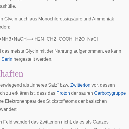
ashülle.
n Glycin auch aus Monochloressigsäure und Ammoniak
rden:
+
N
H
3
+
N
a
O
H
⟶
H
2
N
−
C
H
2
−
C
O
O
H
+
H
2
O
+
N
a
C
l
d das meiste Glycin mit der Nahrung aufgenommen, es kann
s
Serin
hergestellt werden.
haften
überwiegend als „inneres Salz“ bzw.
Zwitterion
vor, dessen
ch zu erklären ist, dass das
Proton
der sauren
Carboxygruppe
e Elektronenpaar des Stickstoffatoms der basischen
wandert:
n Feld wandert das Zwitterion nicht, da es als Ganzes