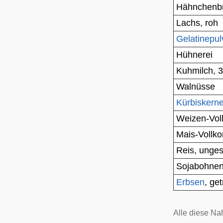
Hähnchenbru
Lachs
, roh
Gelatinepul
Hühnerei
Kuhmilch
, 
Walnüsse
Kürbiskern
Weizen-Vol
Mais-Vollk
Reis
, unges
Sojabohne
Erbsen
, ge
Alle diese Na