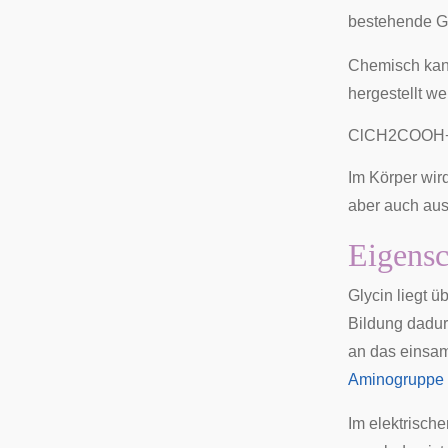
bestehende G
Chemisch kan
hergestellt we
C
l
C
H
2
C
O
O
H
Im Körper wir
aber auch au
Eigensc
Glycin liegt 
Bildung dadur
an das einsam
Aminogruppe
Im elektrische