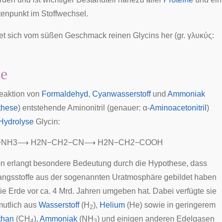
tenpunkt im Stoffwechsel.
et sich vom süßen Geschmack reinen Glycins her (
gr.
γλυκύς:
se
eaktion von
Formaldehyd
,
Cyanwasserstoff
und
Ammoniak
these
) entstehende Aminonitril (genauer: α-
Aminoacetonitril
)
Hydrolyse
Glycin:
+
N
H
3
⟶
H
2
N
−
C
H
2
−
C
N
⟶
H
2
N
−
C
H
2
−
C
O
O
H
n erlangt besondere Bedeutung durch die Hypothese, dass
angsstoffe aus der sogenannten
Uratmosphäre
gebildet haben
die Erde vor ca. 4 Mrd. Jahren umgeben hat. Dabei verfügte sie
mutlich aus
Wasserstoff
(H
),
Helium
(He) sowie in geringerem
2
than
(CH
),
Ammoniak
(NH
) und einigen anderen Edelgasen
4
3