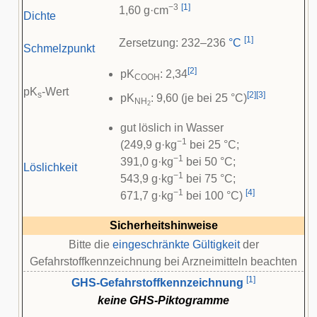
−3
[
1
]
1,60 g·cm
Dichte
[
1
]
Zersetzung: 232–236
°C
Schmelzpunkt
[
2
]
pK
: 2,34
COOH
pK
-Wert
s
[
2
]
[
3
]
pK
: 9,60 (je bei 25 °C)
NH
2
gut löslich in Wasser
−1
(249,9 g·kg
bei 25 °C;
−1
391,0 g·kg
bei 50 °C;
Löslichkeit
−1
543,9 g·kg
bei 75 °C;
−1
[
4
]
671,7 g·kg
bei 100 °C)
Sicherheitshinweise
Bitte die
eingeschränkte Gültigkeit
der
Gefahrstoffkennzeichnung bei Arzneimitteln beachten
[
1
]
GHS-Gefahrstoffkennzeichnung
keine GHS-Piktogramme