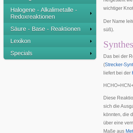
wichtiger Kno
Halogene - Alkalimetalle -
Redoxreaktionen
Der Name leit
Säure - Base - Reaktionen
süß).
Lexikon
Synthe
Specials
Das bei der R
(
Strecker-Syn
liefert bei der
H
C
H
O
+
H
C
N
Diese Reaktio
sich die Ausg
könnten, die 
über eine ver
Maße aus
Me