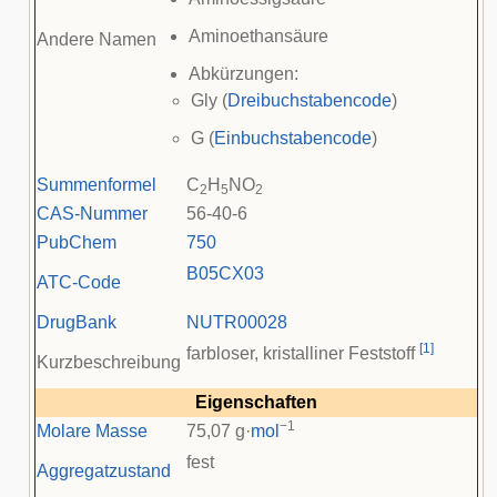
Aminoethansäure
Andere Namen
Abkürzungen:
Gly (
Dreibuchstabencode
)
G (
Einbuchstabencode
)
Summenformel
C
H
NO
2
5
2
CAS-Nummer
56-40-6
PubChem
750
B05
CX03
ATC-Code
DrugBank
NUTR00028
[
1
]
farbloser, kristalliner Feststoff
Kurzbeschreibung
Eigenschaften
−1
Molare Masse
75,07 g·
mol
fest
Aggregatzustand