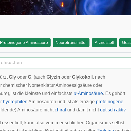
Proteinogene Aminosäure
Neurotransmitter
Arzneistoff
Gesc
kürzt
Gly
oder
G
, (auch
Glyzin
oder
Glykokoll
, nach
er
chemischer Nomenklatur
Aminoessigsäure oder
re), ist die kleinste und einfachste
α
-
Aminosäure
. Es gehört
er
hydrophilen
Aminosäuren und ist als einzige
proteinogene
ildende) Aminosäure nicht
chiral
und damit nicht
optisch aktiv
.
cht essentiell, kann also vom menschlichen Organismus selbst
rden und ist wichtiger Bestandteil nahezu aller
Proteine
und ein