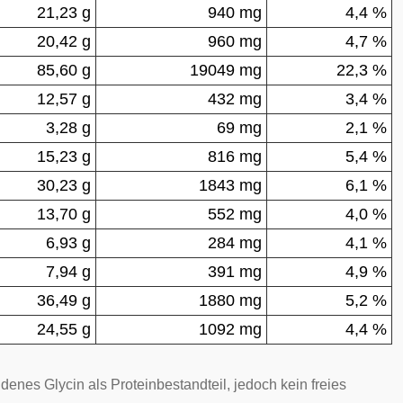
21,23 g
940 mg
4,4 %
20,42 g
960 mg
4,7 %
85,60 g
19049 mg
22,3 %
12,57 g
432 mg
3,4 %
3,28 g
69 mg
2,1 %
15,23 g
816 mg
5,4 %
30,23 g
1843 mg
6,1 %
13,70 g
552 mg
4,0 %
6,93 g
284 mg
4,1 %
7,94 g
391 mg
4,9 %
36,49 g
1880 mg
5,2 %
24,55 g
1092 mg
4,4 %
enes Glycin als Proteinbestandteil, jedoch kein freies