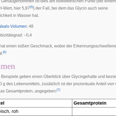
. Genaugenommen ist dies am isoelektrischen Punkt (bei einem
[
5
]
-Wert, hier 5,97
) der Fall, bei dem das Glycin auch seine
ichkeit in Wasser hat.
Waals-Volumen
: 48
bizitätsgrad
: −0,4
 hat einen süßen Geschmack, wobei der Erkennungsschwellenwe
[
6
]
t.
mmen
 Beispiele geben einen Überblick über Glycingehalte und bezi
0 g des Lebensmittels, zusätzlich ist der prozentuale Anteil von 
[
7
]
das Gesamtprotein, angegeben:
el
Gesamtprotein
eisch
, roh