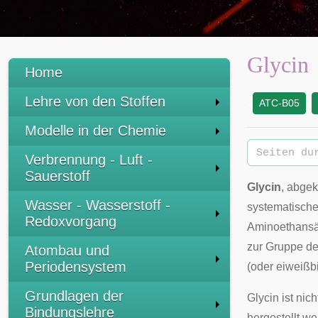
Glycin
Home
Lehre von den Stoffen
ATC-B05
:
Modelle in der Chemie
Verbrennung - Luft -
Sauerstoff
Glycin
, abge
Wasser - Wasserstoff -
systematisch
Redoxvorgang
Aminoethansäu
zur Gruppe d
Atombau und
Periodensystem
(oder eiweißb
Grundlagen der
Glycin ist ni
Bindungslehre
hergestellt we