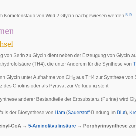
[
8
]
[
9
]
im Kometenstaub von
Wild 2
Glycin nachgewiesen werden.
onen
hsel
 von Serin zu Glycin dient neben der Erzeugung von Glycin 
ahydrofolsäure (TH4), die unter Anderem für die Synthese von
T
nn Glycin unter Aufnahme von CH
aus TH4 zur Synthese von Se
3
 des Cholins oder als Pyruvat zur Verfügung steht.
Synthese anderer Bestandteile der Erbsubstanz (
Purine
) wird Gl
falls der Biosynthese von
Häm
(
Sauerstoff
-Bindung im
Blut
),
Kre
ccinyl-CoA →
5-Aminolävulinsäure
→ Porphyrinsynthese
zum