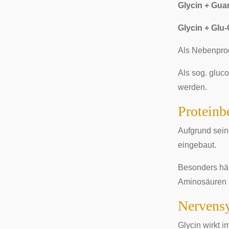
Glycin + Gu
Glycin + Glu
Als Nebenprod
Als sog. gluc
werden.
Proteinb
Aufgrund sein
eingebaut.
Besonders hä
Aminosäuren a
Nervens
Glycin wirkt i