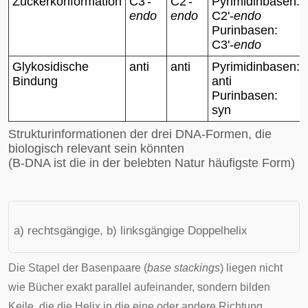
Zuckerkonformation
C3'-
C2'-
Pyrimidinbasen
:
endo
endo
C2'-
endo
Purinbasen
:
C3'-
endo
Glykosidische
anti
anti
Pyrimidinbasen
:
Bindung
anti
Purinbasen
:
syn
Strukturinformationen der drei DNA-Formen, die
biologisch relevant sein könnten
(B-DNA ist die in der belebten Natur häufigste Form)
a) rechtsgängige, b) linksgängige Doppelhelix
Die Stapel der Basenpaare (
base stackings
) liegen nicht
wie Bücher exakt parallel aufeinander, sondern bilden
Keile, die die
Helix
in die eine oder andere Richtung