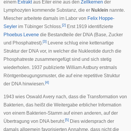
einem
Extrakt
aus
Eiter
eine aus den
Zellkernen
der
Lymphozyten
kommende Substanz, die er
Nuklein
nannte.
Miescher arbeitete damals im Labor von
Felix Hoppe-
[
2
]
Seyler
im
Tübinger
Schloss
.
Erst 1919 identifizierte
Phoebus Levene
die Bestandteile der DNA (Base, Zucker
[
3
]
und Phosphatrest).
Levene schlug eine kettenartige
Struktur der DNA vor, in welcher die Nukleotide durch die
Phosphatreste zusammengefügt sind und sich stetig
wiederholen. 1937 publizierte William Astbury erstmals
Röntgenbeugungsmuster, die auf eine repetitive Struktur
[
4
]
der DNA hinwiesen.
1943 wies
Oswald Avery
nach, dass die
Transformation
von
Bakterien, das heißt die Weitergabe erblicher Information
von einem Bakterien-Stamm auf einen anderen, auf der
[
5
]
Übertragung von DNA beruht.
Dies widersprach der
damals allgemein favorisierten Annahme, dass nicht die