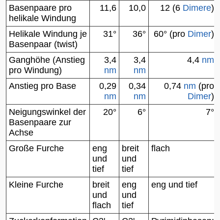
Basenpaare pro
11,6
10,0
12 (6
Dimere
)
helikale Windung
Helikale Windung je
31°
36°
60° (pro
Dimer
)
Basenpaar (twist)
Ganghöhe (Anstieg
3,4
3,4
4,4
nm
pro Windung)
nm
nm
Anstieg pro Base
0,29
0,34
0,74
nm
(pro
nm
nm
Dimer
)
Neigungswinkel der
20°
6°
7°
Basenpaare zur
Achse
Große Furche
eng
breit
flach
und
und
tief
tief
Kleine Furche
breit
eng
eng und tief
und
und
flach
tief