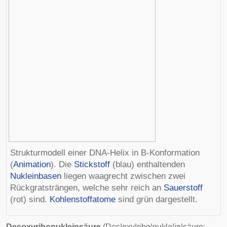
Strukturmodell einer DNA-Helix in B-Konformation
(
Animation
). Die
Stickstoff
(blau) enthaltenden
Nukleinbasen
liegen waagrecht zwischen zwei
Rückgratsträngen, welche sehr reich an
Sauerstoff
(rot) sind.
Kohlenstoffatome
sind grün dargestellt.
Desoxyribonukleinsäure
(Des|oxy|ribo|nukle|in|säure;