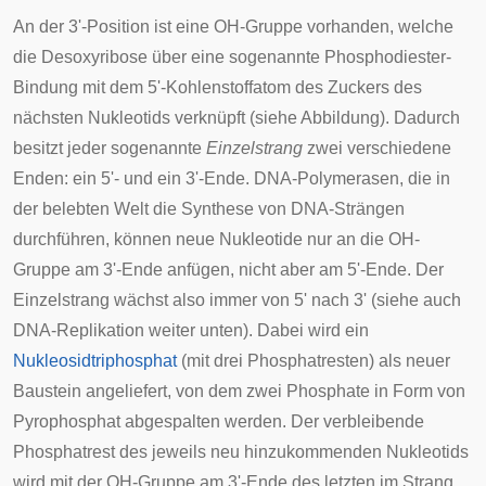
An der 3'-Position ist eine OH-Gruppe vorhanden, welche
die Desoxyribose über eine sogenannte Phosphodiester-
Bindung mit dem 5'-Kohlenstoffatom des Zuckers des
nächsten Nukleotids verknüpft (siehe Abbildung). Dadurch
besitzt jeder sogenannte
Einzelstrang
zwei verschiedene
Enden: ein 5'- und ein 3'-Ende. DNA-Polymerasen, die in
der belebten Welt die Synthese von DNA-Strängen
durchführen, können neue Nukleotide nur an die OH-
Gruppe am 3'-Ende anfügen, nicht aber am 5'-Ende. Der
Einzelstrang wächst also immer von 5' nach 3' (siehe auch
DNA-Replikation weiter unten). Dabei wird ein
Nukleosidtriphosphat
(mit drei Phosphatresten) als neuer
Baustein angeliefert, von dem zwei Phosphate in Form von
Pyrophosphat
abgespalten werden. Der verbleibende
Phosphatrest des jeweils neu hinzukommenden Nukleotids
wird mit der OH-Gruppe am 3'-Ende des letzten im Strang