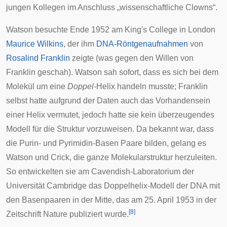
jungen Kollegen im Anschluss „wissenschaftliche Clowns“.
Watson besuchte Ende 1952 am
King's College
in London
Maurice Wilkins
, der ihm
DNA-Röntgenaufnahmen
von
Rosalind Franklin
zeigte (was gegen den Willen von
Franklin geschah). Watson sah sofort, dass es sich bei dem
Molekül um eine
Doppel
-Helix handeln musste; Franklin
selbst hatte aufgrund der Daten auch das Vorhandensein
einer Helix vermutet, jedoch hatte sie kein überzeugendes
Modell für die Struktur vorzuweisen. Da bekannt war, dass
die
Purin
- und
Pyrimidin
-Basen Paare bilden, gelang es
Watson und Crick, die ganze Molekularstruktur herzuleiten.
So entwickelten sie am
Cavendish-Laboratorium
der
Universität Cambridge
das
Doppelhelix
-Modell der DNA mit
den Basenpaaren in der Mitte, das am 25. April 1953 in der
[
8
]
Zeitschrift Nature publiziert wurde.