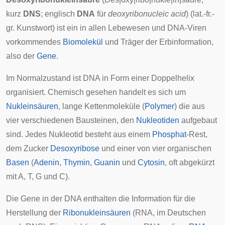
kurz
DNS
; englisch
DNA
für
deoxyribonucleic acid
) (lat.-fr.-
gr.
Kunstwort
) ist ein in allen Lebewesen und
DNA-Viren
vorkommendes
Biomolekül
und Träger der
Erbinformation
,
also der
Gene
.
Im Normalzustand ist DNA in Form einer
Doppelhelix
organisiert. Chemisch gesehen handelt es sich um
Nukleinsäuren
, lange Kettenmoleküle (
Polymer
) die aus
vier verschiedenen Bausteinen, den
Nukleotiden
aufgebaut
sind. Jedes Nukleotid besteht aus einem
Phosphat
-Rest,
dem Zucker
Desoxyribose
und einer von vier organischen
Basen
(
Adenin
,
Thymin
,
Guanin
und
Cytosin
, oft abgekürzt
mit A, T, G und C).
Die Gene in der DNA enthalten die Information für die
Herstellung der
Ribonukleinsäuren
(RNA, im Deutschen