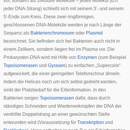
vor, sondern als zirkuläre Moleküle – jedes Molekül (d.h.
jeder DNA-Strang) schließt sich mit seinem 3'- und seinem
5'-Ende zum Kreis. Diese zwei ringförmigen,
geschlossenen DNA-Moleküle werden je nach Länge der
Sequenz als
Bakterienchromosom
oder
Plasmid
bezeichnet. Sie befinden sich bei Bakterien auch nicht in
einem Zellkern, sondern liegen frei im Plasma vor. Die
Prokaryoten-DNA wird mit Hilfe von
Enzymen
(zum Beispiel
Topoisomerasen
und
Gyrasen
) zu einfachen „
Supercoils
“
aufgewickelt, die einer geringelten Telefonschnur ähneln.
Indem die Helices noch um sich selbst gedreht werden,
sinkt der Platzbedarf für die Erbinformation. In den
Bakterien sorgen
Topoisomerasen
dafür, dass durch
ständiges Schneiden und Wiederverknüpfen der DNA der
verdrillte Doppelstrang an einer gewünschten Stelle
entwunden wird (Voraussetzung für
Transkription
und