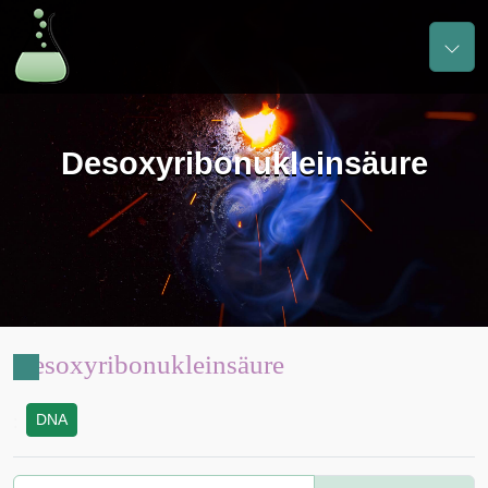
Desoxyribonukleinsäure
Desoxyribonukleinsäure
DNA
: