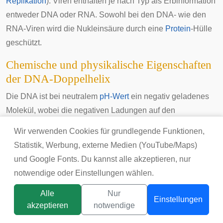
Replikation
).
Viren
enthalten je nach Typ als Erbinformation
entweder DNA oder RNA. Sowohl bei den DNA- wie den
RNA-Viren wird die Nukleinsäure durch eine
Protein
-Hülle
geschützt.
Chemische und physikalische Eigenschaften
der DNA-Doppelhelix
Die DNA ist bei neutralem
pH-Wert
ein negativ geladenes
Molekül, wobei die negativen Ladungen auf den
Phosphaten
im Rückgrat der Stränge sitzen. Zwar sind zwei
Wir verwenden Cookies für grundlegende Funktionen,
der drei sauren OH-Gruppen der Phosphate mit den jeweils
Statistik, Werbung, externe Medien (YouTube/Maps)
benachbarten Desoxyribosen
verestert
, die dritte ist jedoch
und Google Fonts. Du kannst alle akzeptieren, nur
noch vorhanden und gibt bei neutralem pH-Wert ein
Proton
notwendige oder Einstellungen wählen.
ab, was die negative Ladung bewirkt. Diese Eigenschaft
Alle
Nur
macht man sich bei der
Agarose-Gelelektrophorese
zu
Einstellungen
akzeptieren
notwendige
Nutze, um verschiedene DNA-Stränge nach ihrer Länge
Titelbild:
tsunikpavlo@gmail.com / DepositPhotos
aufzutrennen. Einige physikalische Eigenschaften wie die