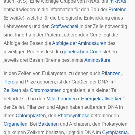
auch RNS). Eine wichtige Gruppe von RNAs, die
mRNAs
enthält wiederum die Information für den Bau der
Proteine
(Eiweiße), welche für die biologische Entwicklung eines
Lebewesens und den
Stoffwechsel
in der
Zelle
notwendig
sind. Innerhalb der Protein-codierenden Gene legt die
Abfolge der Basen die
Abfolge der Aminosäuren
des
jeweiligen Proteins fest: Im
genetischen Code
stehen
jeweils
drei Basen
für eine bestimmte
Aminosäure
.
In den Zellen von
Eukaryoten
, zu denen auch
Pflanzen
,
Tiere
und
Pilze
gehören, ist der Großteil der DNA im
Zellkern
als
Chromosomen
organisiert, ein kleiner Teil
befindet sich in den
Mitochondrien
(„
Energiekraftwerken
“
der Zelle). Pflanzen und
Algen
haben außerdem DNA in
ihren
Chloroplasten
, den
Photosynthese
betreibenden
Organellen
. Bei
Bakterien
und
Archaeen
, den
Prokaryoten
,
die keinen Zellkern besitzen, liegt die DNA im
Cytoplasma
.