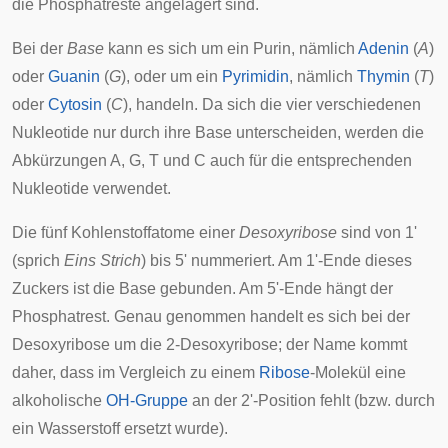
die Phosphatreste angelagert sind.
Bei der
Base
kann es sich um ein
Purin
, nämlich
Adenin
(
A
)
oder
Guanin
(
G
), oder um ein
Pyrimidin
, nämlich
Thymin
(
T
)
oder
Cytosin
(
C
), handeln. Da sich die vier verschiedenen
Nukleotide nur durch ihre Base unterscheiden, werden die
Abkürzungen A, G, T und C auch für die entsprechenden
Nukleotide verwendet.
Die fünf Kohlenstoffatome einer
Desoxyribose
sind von 1'
(sprich
Eins Strich
) bis 5' nummeriert. Am 1'-Ende dieses
Zuckers ist die Base gebunden. Am 5'-Ende hängt der
Phosphatrest. Genau genommen handelt es sich bei der
Desoxyribose um die 2-Desoxyribose; der Name kommt
daher, dass im Vergleich zu einem
Ribose
-Molekül eine
alkoholische
OH-Gruppe
an der 2'-Position fehlt (bzw. durch
ein Wasserstoff ersetzt wurde).