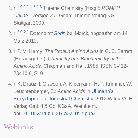
1,0
1,1
1,2
1,3
↑
Thieme Chemistry (Hrsg.):
RÖMPP
Online - Version 3.5
. Georg Thieme Verlag KG,
Stuttgart
2009
.
2,0
2,1
↑
Datenblatt
Serin
bei Merck, abgerufen am 14.
März 2010.
↑
P. M. Hardy:
The Protein Amino Acids
in G. C. Barrett
(Herausgeber):
Chemistry and Biochemistry of the
Amino Acids
, Chapman and Hall, 1985, ISBN 0-412-
23410-6, S. 9.
↑
K. Drauz, I. Grayson, A. Kleemann, H.-P. Krimmer, W.
Leuchtenberger, C.:
Amino Acids
in
Ullmann's
Encyclopedia of Industrial Chemistry
, 2012 Wiley-VCH
Verlag GmbH & Co. KGaA, Weinheim,
doi
:
10.1002/14356007.a02_057.pub2
.
Weblinks