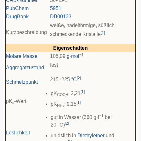
CAS-Nummer
56-45-1
PubChem
5951
DrugBank
DB00133
weiße, nadelförmige, süßlich
Kurzbeschreibung
[
1
]
schmeckende Kristalle
Eigenschaften
−1
Molare Masse
105,09
g
·
mol
fest
Aggregatzustand
[
2
]
215–225
°C
Schmelzpunkt
[
1
]
pK
: 2,21
COOH
pK
-Wert
s
[
1
]
pK
: 9,15
NH
2
−1
gut in Wasser (360 g·l
bei
[
2
]
20 °C)
Löslichkeit
unlöslich in
Diethylether
und