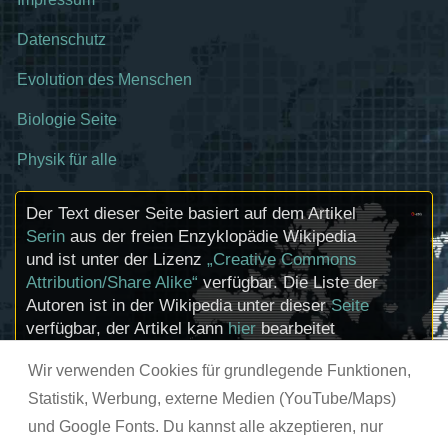
Datenschutz
Evolution des Menschen
Biologie Seite
Physik für alle
Der Text dieser Seite basiert auf dem Artikel
Serin
aus der freien Enzyklopädie Wikipedia
und ist unter der Lizenz
„Creative Commons
Attribution/Share Alike“
verfügbar. Die Liste der
Autoren ist in der Wikipedia unter dieser
Seite
verfügbar, der Artikel kann
hier
bearbeitet
werden. Informationen zu den Urhebern und
Wir verwenden Cookies für grundlegende Funktionen,
zum Lizenzstatus eingebundener Mediendateien
(etwa Bilder oder Videos) können im Regelfall
Statistik, Werbung, externe Medien (YouTube/Maps)
durch Anklicken dieser abgerufen werden.
und Google Fonts. Du kannst alle akzeptieren, nur