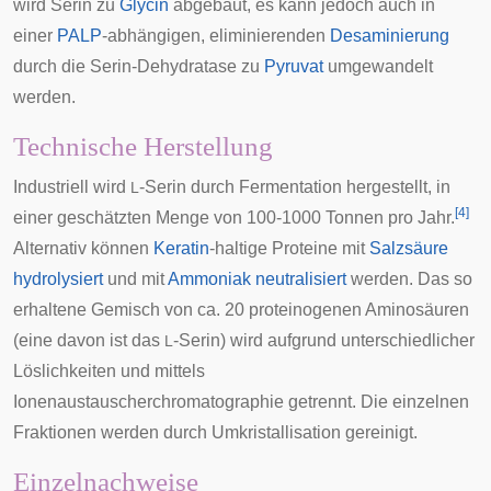
wird Serin zu
Glycin
abgebaut, es kann jedoch auch in
einer
PALP
-abhängigen, eliminierenden
Desaminierung
durch die Serin-Dehydratase zu
Pyruvat
umgewandelt
werden.
Technische Herstellung
Industriell wird
-Serin durch Fermentation hergestellt, in
L
[
4
]
einer geschätzten Menge von 100-1000 Tonnen pro Jahr.
Alternativ können
Keratin
-haltige Proteine mit
Salzsäure
hydrolysiert
und mit
Ammoniak
neutralisiert
werden. Das so
erhaltene Gemisch von ca. 20 proteinogenen Aminosäuren
(eine davon ist das
-Serin) wird aufgrund unterschiedlicher
L
Löslichkeiten und mittels
Ionenaustauscherchromatographie
getrennt. Die einzelnen
Fraktionen werden durch Umkristallisation gereinigt.
Einzelnachweise