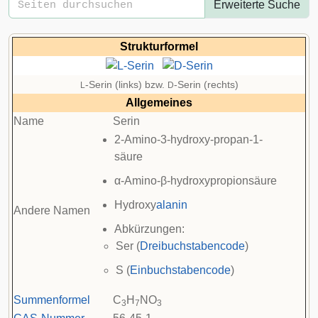
Erweiterte Suche
Strukturformel
-Serin (links) bzw.
-Serin (rechts)
L
D
Allgemeines
Name
Serin
2-Amino-3-hydroxy-propan-1-
säure
α-Amino-β-hydroxypropionsäure
Hydroxy
alanin
Andere Namen
Abkürzungen:
Ser (
Dreibuchstabencode
)
S (
Einbuchstabencode
)
Summenformel
C
H
NO
3
7
3