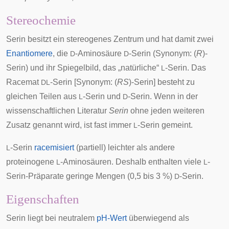
Stereochemie
Serin besitzt ein stereogenes Zentrum und hat damit zwei
Enantiomere
, die
-Aminosäure
-Serin (Synonym: (
R
)-
D
D
Serin) und ihr Spiegelbild, das „natürliche“
-Serin. Das
L
Racemat
-Serin [Synonym: (
RS
)-Serin] besteht zu
DL
gleichen Teilen aus
-Serin und
-Serin. Wenn in der
L
D
wissenschaftlichen Literatur
Serin
ohne jeden weiteren
Zusatz genannt wird, ist fast immer
-Serin gemeint.
L
-Serin
racemisiert
(partiell) leichter als andere
L
proteinogene
-Aminosäuren. Deshalb enthalten viele
-
L
L
Serin-Präparate geringe Mengen (0,5 bis 3 %)
-Serin.
D
Eigenschaften
Serin liegt bei neutralem
pH-Wert
überwiegend als