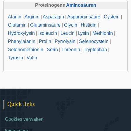
Proteinogene
Aminosäuren
Alanin
|
Arginin
|
Asparagin
|
Asparaginsäure
|
Cystein
|
Glutamin
|
Glutaminsäure
|
Glycin
|
Histidin
|
Hydroxylysin
|
Isoleucin
|
Leucin
|
Lysin
|
Methionin
|
Phenylalanin
|
Prolin
|
Pyrrolysin
|
Selenocystein
|
Selenomethionin
|
Serin
|
Threonin
|
Tryptophan
|
Tyrosin
|
Valin
Quick links
Cookies verwalten
Impressum