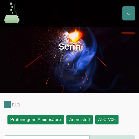
Serin
Serin
Proteinogene Aminosäure
Arzneistoff
ATC-V06
: