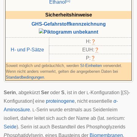
[
1
]
Ethanol
Sicherheitshinweise
GHS-Gefahrstoffkennzeichnung
H:
?
H- und P-Sätze
EUH:
?
P:
?
Soweit möglich und gebräuchlich, werden
SI-Einheiten
verwendet.
Wenn nicht anders vermerkt, gelten die angegebenen Daten bei
Standardbedingungen
.
Serin
, abgekürzt
Ser
oder
S
, ist in der
-Konfiguration [(
S
)-
L
Konfiguration] eine
proteinogene
, nicht essentielle
α
-
Aminosäure
.
-Serin wurde erstmals aus Seidenleim
L
isoliert, daher leitet sich auch der Name ab (lat.
sericum:
Seide
). Serin ist auch Bestandteil des
Phosphoglyzerids
Phosphatidylserin
, eines Bausteins der
Biomembranen
.