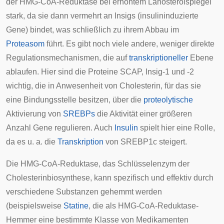
der HMG-CoA-Reduktase bei erhöhtem Lanosterolspiegel
stark, da sie dann vermehrt an
Insigs
(insulininduzierte
Gene) bindet, was schließlich zu ihrem Abbau im
Proteasom
führt. Es gibt noch viele andere, weniger direkte
Regulationsmechanismen, die auf
transkriptioneller
Ebene
ablaufen. Hier sind die Proteine
SCAP
,
Insig-1
und
-2
wichtig, die in Anwesenheit von Cholesterin, für das sie
eine Bindungsstelle besitzen, über die
proteolytische
Aktivierung von
SREBPs
die Aktivität einer größeren
Anzahl Gene regulieren. Auch
Insulin
spielt hier eine Rolle,
da es u. a. die
Transkription
von SREBP1c steigert.
Die HMG-CoA-Reduktase, das
Schlüsselenzym
der
Cholesterinbiosynthese, kann spezifisch und effektiv durch
verschiedene Substanzen gehemmt werden
(beispielsweise
Statine
, die als HMG-CoA-Reduktase-
Hemmer eine bestimmte Klasse von Medikamenten