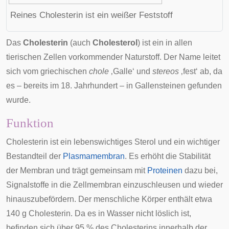
Reines Cholesterin ist ein weißer Feststoff
Das
Cholesterin
(auch
Cholesterol
) ist ein in allen
tierischen Zellen vorkommender
Naturstoff
. Der Name leitet
sich vom griechischen
chole
‚
Galle
‘ und
stereos
‚fest‘ ab, da
es – bereits im 18. Jahrhundert – in
Gallensteinen
gefunden
wurde.
Funktion
Cholesterin ist ein lebenswichtiges
Sterol
und ein wichtiger
Bestandteil der
Plasmamembran
. Es erhöht die Stabilität
der Membran und trägt gemeinsam mit
Proteinen
dazu bei,
Signalstoffe
in die Zellmembran einzuschleusen und wieder
hinauszubefördern. Der menschliche Körper enthält etwa
140 g Cholesterin. Da es in Wasser nicht löslich ist,
befinden sich über 95 % des Cholesterins innerhalb der