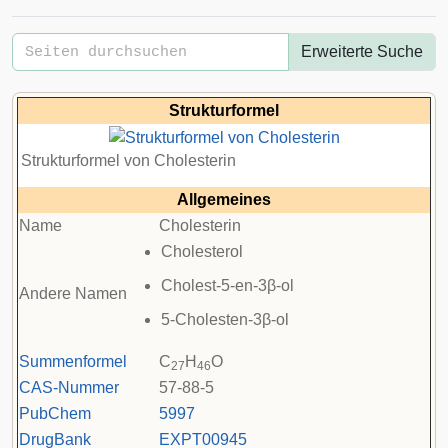
Erweiterte Suche
Strukturformel
Strukturformel von Cholesterin
Allgemeines
Name
Cholesterin
Cholesterol
Cholest-5-en-3β-ol
Andere Namen
5-Cholesten-3β-ol
Summenformel
C
H
O
27
46
CAS-Nummer
57-88-5
PubChem
5997
DrugBank
EXPT00945