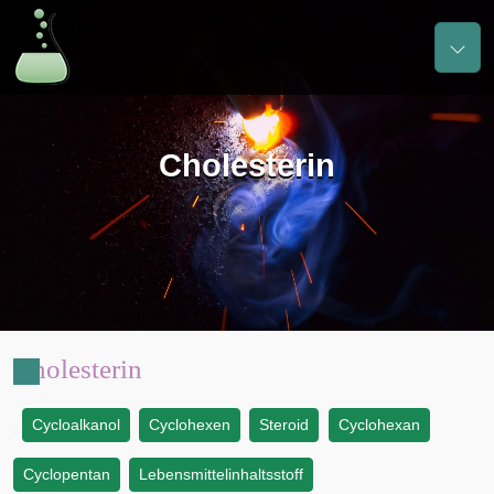
Cholesterin
Cholesterin
Cycloalkanol
Cyclohexen
Steroid
Cyclohexan
:
Cyclopentan
Lebensmittelinhaltsstoff