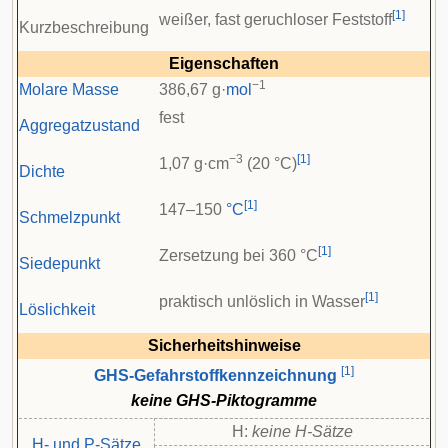
[
1
]
weißer, fast geruchloser Feststoff
Kurzbeschreibung
Eigenschaften
−1
Molare Masse
386,67 g·
mol
fest
Aggregatzustand
−3
[
1
]
1,07 g·cm
(20 °C)
Dichte
[
1
]
147–150
°C
Schmelzpunkt
[
1
]
Zersetzung bei 360 °C
Siedepunkt
[
1
]
praktisch unlöslich in Wasser
Löslichkeit
Sicherheitshinweise
[
1
]
GHS-Gefahrstoffkennzeichnung
keine GHS-Piktogramme
H:
keine H-Sätze
H- und P-Sätze