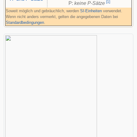
[
1
]
P:
keine P-Sätze
Soweit möglich und gebräuchlich, werden
SI-Einheiten
verwendet.
Wenn nicht anders vermerkt, gelten die angegebenen Daten bei
Standardbedingungen
.