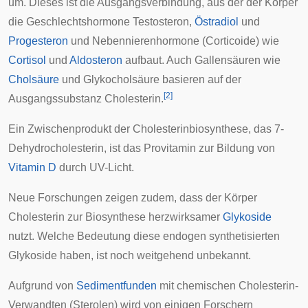
um. Dieses ist die Ausgangsverbindung, aus der der Körper
die
Geschlechtshormone
Testosteron,
Östradiol
und
Progesteron
und Nebennierenhormone (
Corticoide
) wie
Cortisol
und
Aldosteron
aufbaut. Auch Gallensäuren wie
Cholsäure
und Glykocholsäure basieren auf der
[
2
]
Ausgangssubstanz Cholesterin.
Ein Zwischenprodukt der Cholesterinbiosynthese, das
7-
Dehydrocholesterin
, ist das Provitamin zur Bildung von
Vitamin D
durch UV-Licht.
Neue Forschungen zeigen zudem, dass der Körper
Cholesterin zur Biosynthese herzwirksamer
Glykoside
nutzt. Welche Bedeutung diese endogen synthetisierten
Glykoside haben, ist noch weitgehend unbekannt.
Aufgrund von
Sedimentfunden
mit chemischen Cholesterin-
Verwandten (
Sterolen
) wird von einigen Forschern