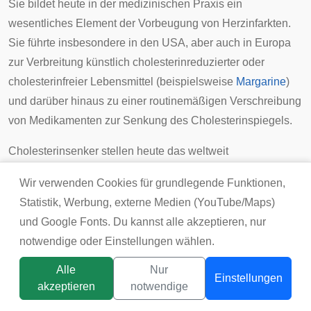
Sie bildet heute in der medizinischen Praxis ein
wesentliches Element der Vorbeugung von Herzinfarkten.
Sie führte insbesondere in den
USA
, aber auch in Europa
zur Verbreitung künstlich cholesterinreduzierter oder
cholesterinfreier
Lebensmittel
(beispielsweise
Margarine
)
und darüber hinaus zu einer routinemäßigen Verschreibung
von Medikamenten zur Senkung des Cholesterinspiegels.
Cholesterinsenker stellen heute das weltweit
umsatzstärkste Segment des Pharmamarktes dar. Im Jahre
Wir verwenden Cookies für grundlegende Funktionen,
2004 wurden mit Cholesterinsenkern weltweit Umsätze von
Statistik, Werbung, externe Medien (YouTube/Maps)
27 Milliarden US-Dollar erzielt, bei einer Wachstumsrate
und Google Fonts. Du kannst alle akzeptieren, nur
von 10,9 %. Umsatzstärkstes Medikament ist
Atorvastatin
notwendige oder Einstellungen wählen.
®
®
(Lipitor
, Sortis
) des US-Herstellers
Pfizer
, welches 2005
einen Umsatz von weltweit 12,2 Milliarden US-Dollar
Alle
Nur
Einstellungen
[
16
]
akzeptieren
notwendige
erzielte.
Dieses Medikament spielt allerdings auf dem
Titelbild:
tsunikpavlo@gmail.com / DepositPhotos
deutschen Markt heute keine wesentliche Rolle mehr, seit