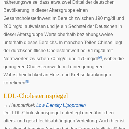
näherungsweise, dass etwa zwei Drittel der deutschen
Bevölkerung in dieser Altersgruppe einen
Gesamtcholesterinwert im Bereich zwischen 190 mg/dl und
280 mg/dl aufweisen und je ein Sechstel der Deutschen in
dieser Altersgruppe Werte oberhalb beziehungsweise
unterhalb dieses Bereichs. In manchen Teilen Chinas liegt
der durchschnittliche Cholesterinwert bei 94 mg/dl mit
[
9
]
Normwerten zwischen 70 mg/dl und 170 mg/dl
, wobei die
geringeren Cholesterinwerte mit einer geringeren
Wahrscheinlichkeit an Herz- und Krebserkrankungen
[
9
]
korrelieren
.
LDL-Cholesterinspiegel
→
Hauptartikel
:
Low Density Lipoprotein
Der LDL-Cholesterinspiegel unterliegt einer ähnlichen
alters- und geschlechtsabhängigen Verteilung. Auch hier ist
der altersabhängige Anstieg bei den Frauen deutlich stärker