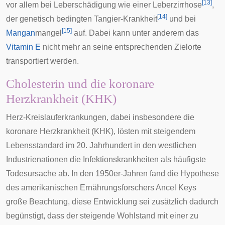
[
13
]
vor allem bei Leberschädigung wie einer
Leberzirrhose
,
[
14
]
der genetisch bedingten
Tangier-Krankheit
und bei
[
15
]
Mangan
­mangel
auf. Dabei kann unter anderem das
Vitamin E
nicht mehr an seine entsprechenden Zielorte
transportiert werden.
Cholesterin und die koronare
Herzkrankheit (KHK)
Herz-Kreislauferkrankungen, dabei insbesondere die
koronare Herzkrankheit (
KHK
), lösten mit steigendem
Lebensstandard im 20. Jahrhundert in den westlichen
Industrienationen die Infektionskrankheiten als häufigste
Todesursache ab. In den 1950er-Jahren fand die Hypothese
des amerikanischen Ernährungsforschers
Ancel Keys
große Beachtung, diese Entwicklung sei zusätzlich dadurch
begünstigt, dass der steigende Wohlstand mit einer zu