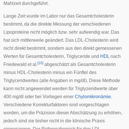
Mahlzeit durchgeführt.
Lange Zeit wurde im Labor nur das Gesamtcholesterin
bestimmt, da die direkte Messung der verschiedenen
Lipoproteine nicht möglich bzw. sehr aufwendig war. Das
hat sich mittlerweile geändert. Das LDL-Cholesterin wird
nicht direkt bestimmt, sondern aus den direkt gemessenen
Werten für Gesamtcholesterin,
Triglyceride
und
HDL
nach
[
10
]
Friedewald et al.
abgeschätzt als Gesamtcholesterin
minus HDL-Cholesterin minus ein Fünftel des
Triglyceridwertes (alle Angaben in mg/dl). Diese Methode
kann nicht angewendet werden für Triglyzeridwerte über
400 mg/dl oder bei Vorliegen einer
Chylomikronämie
.
Verschiedene Korrekturfaktoren sind vorgeschlagen
worden, um die Präzision dieser Abschätzung zu erhöhen,
jedoch sind sie bisher nicht in die klinische Praxis
eingegangen. Der Referenzbereich für den LDL-