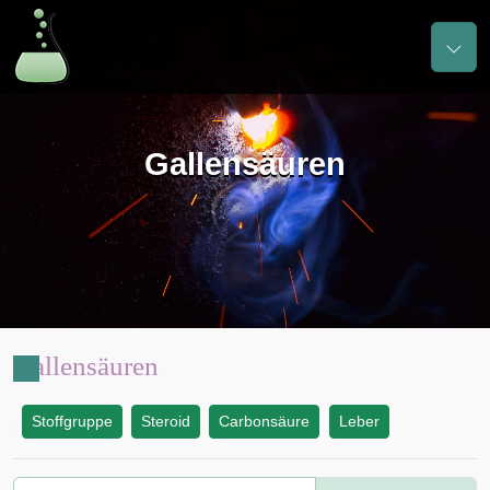
Gallensäuren
Gallensäuren
Stoffgruppe
Steroid
Carbonsäure
Leber
: