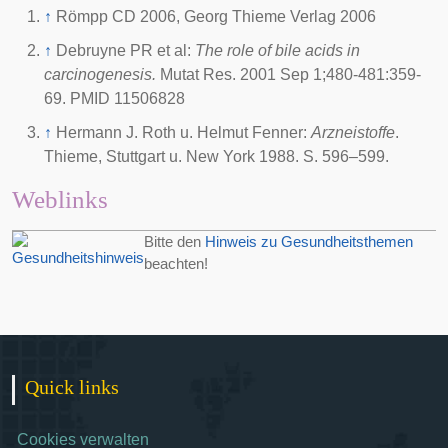
↑
Römpp CD 2006, Georg Thieme Verlag 2006
↑
Debruyne PR et al:
The role of bile acids in
carcinogenesis.
Mutat Res. 2001 Sep 1;480-481:359-
69. PMID 11506828
↑
Hermann J. Roth u. Helmut Fenner:
Arzneistoffe
.
Thieme, Stuttgart u. New York 1988. S. 596–599.
Weblinks
Bitte den
Hinweis zu Gesundheitsthemen
beachten!
Quick links
Cookies verwalten