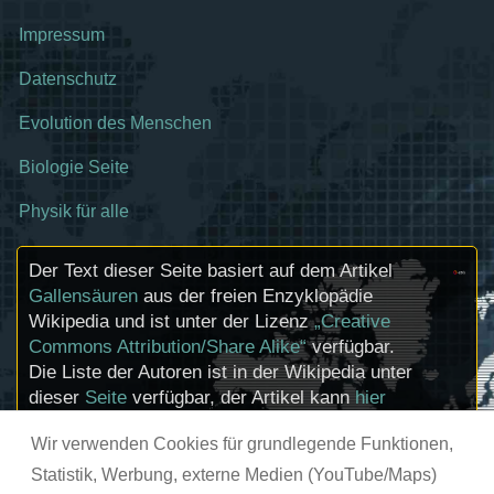
Impressum
Datenschutz
Evolution des Menschen
Biologie Seite
Physik für alle
Der Text dieser Seite basiert auf dem Artikel
Gallensäuren
aus der freien Enzyklopädie
Wikipedia und ist unter der Lizenz
„Creative
Commons Attribution/Share Alike“
verfügbar.
Die Liste der Autoren ist in der Wikipedia unter
dieser
Seite
verfügbar, der Artikel kann
hier
bearbeitet werden. Informationen zu den
Wir verwenden Cookies für grundlegende Funktionen,
Urhebern und zum Lizenzstatus eingebundener
Mediendateien (etwa Bilder oder Videos) können
Statistik, Werbung, externe Medien (YouTube/Maps)