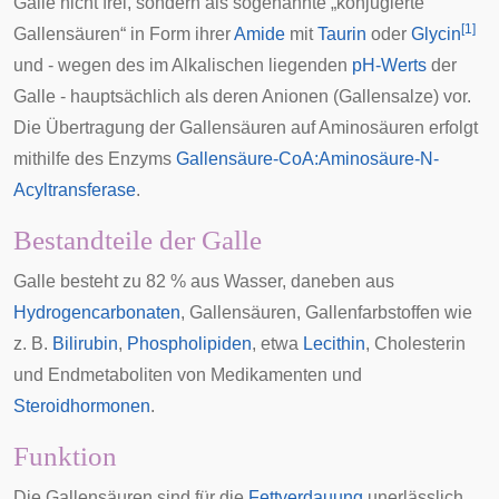
Galle
nicht frei, sondern als sogenannte „
konjugierte
[
1
]
Gallensäuren“ in Form ihrer
Amide
mit
Taurin
oder
Glycin
und - wegen des im Alkalischen liegenden
pH-Werts
der
Galle - hauptsächlich als deren Anionen (Gallensalze) vor.
Die Übertragung der Gallensäuren auf Aminosäuren erfolgt
mithilfe des Enzyms
Gallensäure-CoA:Aminosäure-N-
Acyltransferase
.
Bestandteile der Galle
Galle besteht zu 82 % aus Wasser, daneben aus
Hydrogencarbonaten
, Gallensäuren,
Gallenfarbstoffen
wie
z. B.
Bilirubin
,
Phospholipiden
, etwa
Lecithin
, Cholesterin
und Endmetaboliten von Medikamenten und
Steroidhormonen
.
Funktion
Die Gallensäuren sind für die
Fettverdauung
unerlässlich.