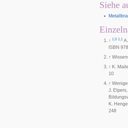
Siehe a
Metallbr
Einzeln
1,0
1,1
↑
A
ISBN 978
↑
Wissens
↑
K. Mail
10
↑
Wenige,
J. Elpers
Bildungsv
K. Henge
248