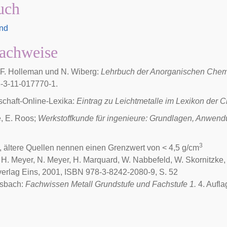
uch
and
achweise
.F. Holleman und N. Wiberg:
Lehrbuch der Anorganischen Chem
-3-11-017770-1.
chaft-Online-Lexika:
Eintrag zu Leichtmetalle im Lexikon der 
e, E. Roos;
Werkstoffkunde für ingenieure: Grundlagen, Anwend
3
 ältere Quellen nennen einen Grenzwert von < 4,5 g/cm
, H. Meyer, N. Meyer, H. Marquard, W. Nabbefeld, W. Skornitzke,
erlag Eins, 2001, ISBN 978-3-8242-2080-9, S. 52
sbach:
Fachwissen Metall Grundstufe und Fachstufe 1.
4. Aufla