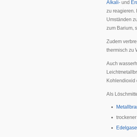
Alkali-
und
Er
zu reagieren.
Umständen zu
zum Barium, s
Zudem verbren
thermisch zu 
Auch wasserha
Leichtmetallb
Kohlendioxid 
Als Löschmitt
Metallbra
trockene
Edelgase