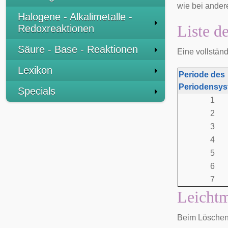
wie bei ander
Halogene - Alkalimetalle -
Liste d
Redoxreaktionen
Säure - Base - Reaktionen
Eine vollständ
Lexikon
Periode des
Periodensy
Specials
1
2
3
4
5
6
7
Leichtm
Beim Löschen 