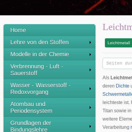
Leichtm
Home
Lehre von den Stoffen
Leichtmetall
:
Modelle in der Chemie
Verbrennung - Luft -
Sauerstoff
Als
Leichtmet
Wasser - Wasserstoff -
deren
Dichte
u
Redoxvorgang
Schwermetall
leichteste is
Atombau und
Periodensystem
Titan sowie i
weitere Eleme
Grundlagen der
Verarbeitung
Bindungslehre