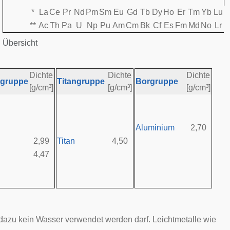
*
La
Ce
Pr
Nd
Pm
Sm
Eu
Gd
Tb
Dy
Ho
Er
Tm
Yb
Lu
**
Ac
Th
Pa
U
Np
Pu
Am
Cm
Bk
Cf
Es
Fm
Md
No
Lr
Übersicht
:
Dichte
Dichte
Dichte
gruppe
Titangruppe
Borgruppe
[g/cm³]
[g/cm³]
[g/cm³]
Aluminium
2,70
2,99
Titan
4,50
4,47
azu kein Wasser verwendet werden darf. Leichtmetalle wie