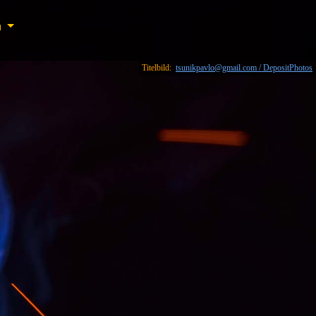
n
n
Titelbild:
tsunikpavlo@gmail.com / DepositPhotos