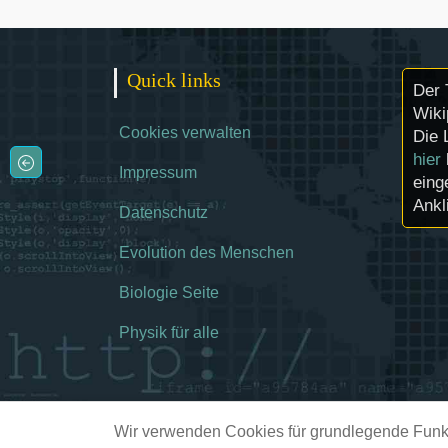
Quick links
Der 
Wiki
Cookies verwalten
Die 
hier
Impressum
eing
Ankl
Datenschutz
Evolution des Menschen
Biologie Seite
Physik für alle
Wir verwenden Cookies für grundlegende Funkt