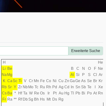
Erweiterte Suche
H
He
Li
Be
B
C
N
O
F
Ne
Na
Mg
Al
Si
P
S
Cl
Ar
K
Ca
Sc
Ti
V
Cr
Mn
Fe
Co
Ni
Cu
Zn
Ga
Ge
As
Se
Br
Kr
Rb
Sr
Y
Zr
Nb
Mo
Tc
Ru
Rh
Pd
Ag
Cd
In
Sn
Sb
Te
I
Xe
Cs
Ba
*
Hf
Ta
W
Re
Os
Ir
Pt
Au
Hg
Tl
Pb
Bi
Po
At
Rn
Fr
Ra
**
Rf
Db
Sg
Bh
Hs
Mt
Ds
Rg