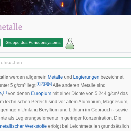
etalle
Gruppe des Periodensystems
alle
werden allgemein
Metalle
und
Legierungen
bezeichnet,
[
1
]
[
2
]
[
3
]
[
4
]
nter 5 g/cm³ liegt.
Alle anderen Metalle sind
[
1
]
e
,
von denen
Europium
mit einer Dichte von 5,244 g/cm³ das
t. Im technischen Bereich sind vor allem Aluminium, Magnesium,
n geringem Umfang Beryllium und Lithium im Gebrauch - sowie
nte als Legierungselemente in geringer Konzentration. Die
metallischer Werkstoffe
erfolgt bei Leichtmetallen grundsätzlich