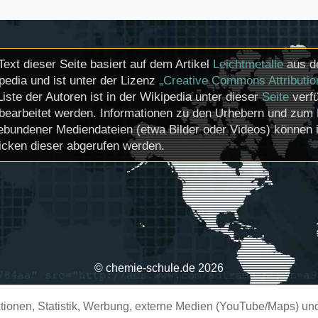
Text dieser Seite basiert auf dem Artikel
Leichtmetalle
aus de
pedia und ist unter der Lizenz
„Creative Commons Attributio
Liste der Autoren ist in der Wikipedia unter dieser
Seite
verfü
bearbeitet werden. Informationen zu den Urhebern und zum 
ebundener Mediendateien (etwa Bilder oder Videos) können i
icken dieser abgerufen werden.
© chemie-schule.de 2026
ionen, Statistik, Werbung, externe Medien (YouTube/Maps) und 