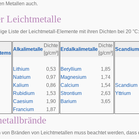
en Metallen auch.
er Leichtmetalle
ige Liste der Leichtmetall-Elemente mit ihren Dichten bei 20 °C
Dichte
Dichte
Alkalimetalle
Erdalkalimetalle
Scandium
stems
[g/cm³]
[g/cm³]
Lithium
0,53
Beryllium
1,85
Natrium
0,97
Magnesium
1,74
Kalium
0,86
Calcium
1,54
Scandium
Rubidium
1,53
Strontium
2,63
Yttrium
Caesium
1,90
Barium
3,65
Francium
1,87
etallbrände
von Bränden von Leichtmetallen muss beachtet werden, dass d