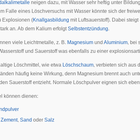
dalkalimetalle
neigen dazu, mit Wasser sehr heftig unter Bildun
 Im Falle eines Löschversuchs mit Wasser könnte sich der frei
 Explosionen (
Knallgasbildung
mit Luftsauerstoff). Dabei steig
tark an. Ab dem Kalium erfolgt
Selbstentzündung
.
nen viele Leichtmetalle, z. B.
Magnesium
und
Aluminium
, bei
Wasserstoff und Sauerstoff was ebenfalls zu einer explosionsart
ltige Löschmittel, wie etwa
Löschschaum
, verbieten sich aus
ränden häufig keine Wirkung, denn Magnesium brennt auch unt
den Sauerstoff entzieht. Normale Löschpulver eignen sich ebenfa
el können dienen:
ndpulver
r
Zement
,
Sand
oder
Salz