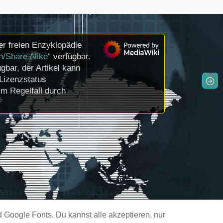
r freien Enzyklopädie
n/Share Alike“
verfügbar.
gbar, der Artikel kann
Lizenzstatus
m Regelfall durch
Google Fonts. Du kannst alle akzeptieren, nur