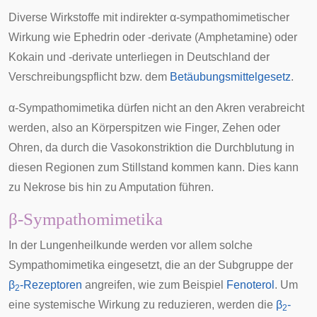
Diverse Wirkstoffe mit indirekter α-sympathomimetischer
Wirkung wie Ephedrin oder -derivate (Amphetamine) oder
Kokain und -derivate unterliegen in Deutschland der
Verschreibungspflicht bzw. dem
Betäubungsmittelgesetz
.
α-Sympathomimetika dürfen nicht an den
Akren
verabreicht
werden, also an Körperspitzen wie Finger, Zehen oder
Ohren, da durch die
Vasokonstriktion
die Durchblutung in
diesen Regionen zum Stillstand kommen kann. Dies kann
zu
Nekrose
bis hin zu
Amputation
führen.
β-Sympathomimetika
In der
Lungenheilkunde
werden vor allem solche
Sympathomimetika eingesetzt, die an der Subgruppe der
β
-Rezeptoren
angreifen, wie zum Beispiel
Fenoterol
. Um
2
eine systemische Wirkung zu reduzieren, werden die
β
-
2