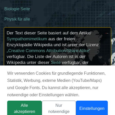
Biologie Seite
Physik für alle
Der Text dieser Seite basiert auf dem Artikel
Sympathomimetikum
aus der freien
Enzyklopädie Wikipedia und ist unter der Lizenz
„Creative Commons Attribution/Share Alike“
verfügbar. Die Liste der Autoren ist in der
Wikipedia unter dieser
Seite
verfügbar, der
Artikel kann
hier
bearbeitet werden.
Wir verwenden Cookies für grundlegende Funktionen,
Informationen zu den Urhebern und zum
Lizenzstatus eingebundener Mediendateien
Statistik, Werbung, externe Medien (YouTube/Maps)
(etwa Bilder oder Videos) können im Regelfall
und Google Fonts. Du kannst alle akzeptieren, nur
durch Anklicken dieser abgerufen werden.
notwendige oder Einstellungen wählen.
© chemie-schule.de 2026
Alle
Nur
Einstellungen
akzeptieren
notwendige