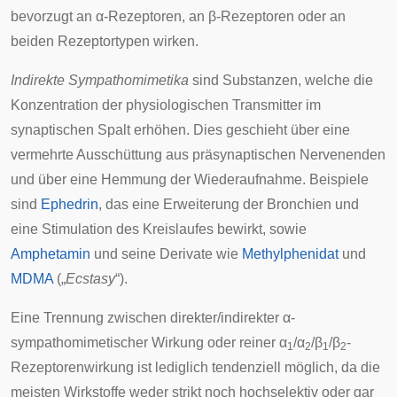
bevorzugt an α-Rezeptoren, an β-Rezeptoren oder an
beiden Rezeptortypen wirken.
Indirekte Sympathomimetika
sind Substanzen, welche die
Konzentration der physiologischen Transmitter im
synaptischen Spalt
erhöhen. Dies geschieht über eine
vermehrte Ausschüttung aus präsynaptischen Nervenenden
und über eine Hemmung der Wiederaufnahme. Beispiele
sind
Ephedrin
, das eine Erweiterung der Bronchien und
eine Stimulation des Kreislaufes bewirkt, sowie
Amphetamin
und seine Derivate wie
Methylphenidat
und
MDMA
(„
Ecstasy
“).
Eine Trennung zwischen direkter/indirekter α-
sympathomimetischer Wirkung oder reiner α
/α
/β
/β
-
1
2
1
2
Rezeptorenwirkung ist lediglich tendenziell möglich, da die
meisten Wirkstoffe weder strikt noch hochselektiv oder gar