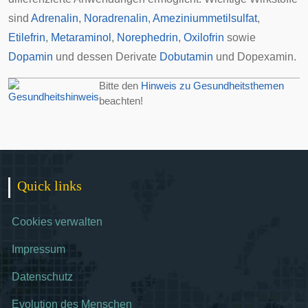
sind
Adrenalin
,
Noradrenalin
,
Ameziniummetilsulfat
,
Etilefrin
,
Metaraminol
,
Norephedrin
,
Oxilofrin
sowie
Dopamin
und dessen Derivate
Dobutamin
und
Dopexamin
.
Bitte den
Hinweis zu Gesundheitsthemen
beachten!
Quick links
Cookies verwalten
Impressum
Datenschutz
Evolution des Menschen