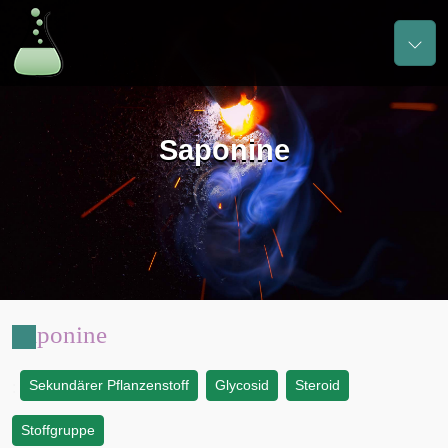
Saponine
Saponine
Sekundärer Pflanzenstoff
Glycosid
Steroid
:
Stoffgruppe