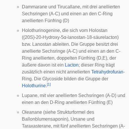
Dammarane und Tirucallane, mit drei anellierten
Sechsringen (A-C) und einen an den C-Ring
anellierten Fünfring (D)
Holothurinogenine, die sich vom
Holostan
((20S)-20-Hydroxy-5α-lanostan-18-säurelacton)
bzw.
Lanostan
ableiten. Die Gruppe besitzt drei
anellierte Sechsringe (A-C) und einen an den C-
Ring anellierten, doppelten Fünfring (D,E), der
äußere davon ist ein
Lacton
; dieser Ring trägt
zusätzlich einen nicht annelierten
Tetrahydrofuran
-
Ring. Die Glycoside bilden die Gruppe der
[
1
]
Holothurine
.
Lupane, mit vier anellierten Sechsringen (A-D) und
einen an den D-Ring anellierten Fünfring (E)
Oleanane (siehe Strukturformel des
Ballonblumensaponin), Ursane und
Taraxasterane, mit fünf anellierten Sechsringen (A-