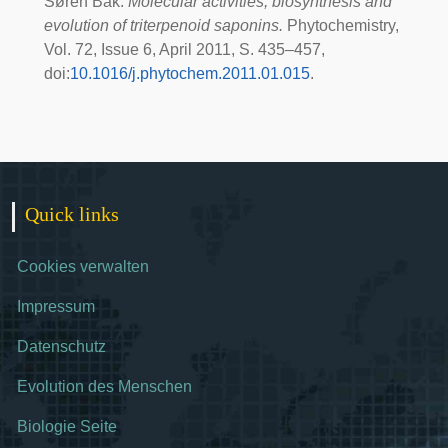
Søren Bak:
Molecular activities, biosynthesis and
evolution of triterpenoid saponins.
Phytochemistry
,
Vol. 72, Issue 6, April 2011, S. 435–457,
doi
:
10.1016/j.phytochem.2011.01.015
.
Quick links
Cookies verwalten
Impressum
Datenschutz
Evolution des Menschen
Biologie Seite