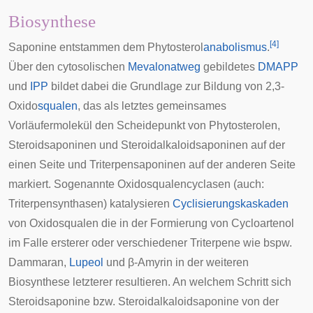
Biosynthese
[
4
]
Saponine entstammen dem
Phytosterol
anabolismus
.
Über den cytosolischen
Mevalonatweg
gebildetes
DMAPP
und
IPP
bildet dabei die Grundlage zur Bildung von 2,3-
Oxido
squalen
, das als letztes gemeinsames
Vorläufermolekül den Scheidepunkt von
Phytosterolen
,
Steroidsaponinen und Steroidalkaloidsaponinen auf der
einen Seite und Triterpensaponinen auf der anderen Seite
markiert. Sogenannte Oxidosqualencyclasen (auch:
Triterpensynthasen) katalysieren
Cyclisierungskaskaden
von Oxidosqualen die in der Formierung von Cycloartenol
im Falle ersterer oder verschiedener Triterpene wie bspw.
Dammaran,
Lupeol
und β-Amyrin in der weiteren
Biosynthese letzterer resultieren. An welchem Schritt sich
Steroidsaponine bzw. Steroidalkaloidsaponine von der