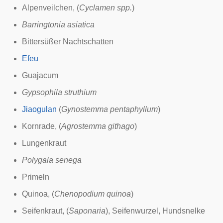
Alpenveilchen
, (
Cyclamen spp.
)
Barringtonia asiatica
Bittersüßer Nachtschatten
Efeu
Guajacum
Gypsophila struthium
Jiaogulan
(
Gynostemma pentaphyllum
)
Kornrade
, (
Agrostemma githago
)
Lungenkraut
Polygala senega
Primeln
Quinoa
, (
Chenopodium quinoa
)
Seifenkraut
, (
Saponaria
),
Seifenwurzel
,
Hundsnelke