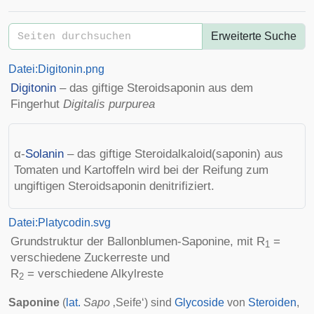
Erweiterte Suche
Datei:Digitonin.png
Digitonin
– das giftige Steroidsaponin aus dem
Fingerhut
Digitalis purpurea
α-
Solanin
– das giftige Steroidalkaloid(saponin) aus
Tomaten
und
Kartoffeln
wird bei der Reifung zum
ungiftigen Steroidsaponin denitrifiziert.
Datei:Platycodin.svg
Grundstruktur der
Ballonblumen
-Saponine, mit R
=
1
verschiedene Zuckerreste und
R
= verschiedene Alkylreste
2
Saponine
(
lat.
Sapo
‚Seife‘) sind
Glycoside
von
Steroiden
,