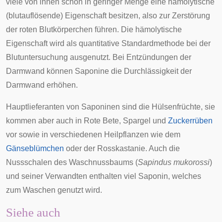
viele von ihnen schon in geringer Menge eine
hämolytische
(blutauflösende) Eigenschaft besitzen, also zur Zerstörung
der
roten Blutkörperchen
führen. Die hämolytische
Eigenschaft wird als quantitative Standardmethode bei der
Blutuntersuchung ausgenutzt. Bei
Entzündungen
der
Darmwand können Saponine die Durchlässigkeit der
Darmwand erhöhen.
Hauptlieferanten von Saponinen sind die
Hülsenfrüchte
, sie
kommen aber auch in
Rote Bete
,
Spargel
und
Zuckerrüben
vor sowie in verschiedenen Heilpflanzen wie dem
Gänseblümchen
oder der
Rosskastanie
. Auch die
Nussschalen des
Waschnussbaums
(
Sapindus mukorossi
)
und seiner Verwandten enthalten viel Saponin, welches
zum Waschen genutzt wird.
Siehe auch